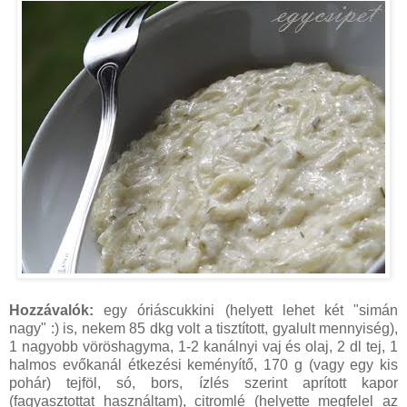
Hozzávalók:
egy óriáscukkini (helyett lehet két "simán
nagy" :) is, nekem 85 dkg volt a tisztított, gyalult mennyiség),
1 nagyobb vöröshagyma, 1-2 kanálnyi vaj és olaj, 2 dl tej, 1
halmos evőkanál étkezési keményítő, 170 g (vagy egy kis
pohár) tejföl, só, bors, ízlés szerint aprított kapor
(fagyasztottat használtam), citromlé (helyette megfelel az