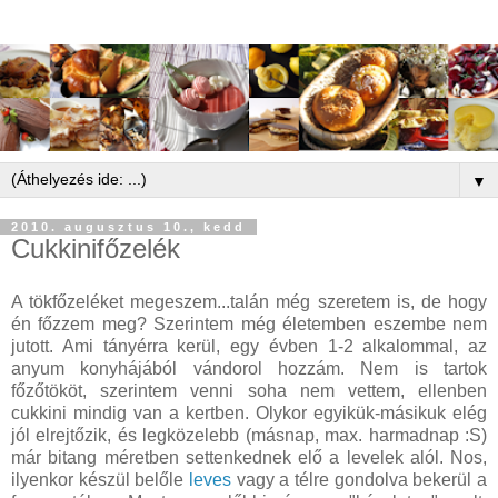
▼
2010. augusztus 10., kedd
Cukkinifőzelék
A tökfőzeléket megeszem...talán még szeretem is, de hogy
én főzzem meg? Szerintem még életemben eszembe nem
jutott. Ami tányérra kerül, egy évben 1-2 alkalommal, az
anyum konyhájából vándorol hozzám. Nem is tartok
főzőtököt, szerintem venni soha nem vettem, ellenben
cukkini mindig van a kertben. Olykor egyikük-másikuk elég
jól elrejtőzik, és legközelebb (másnap, max. harmadnap :S)
már bitang méretben settenkednek elő a levelek alól. Nos,
ilyenkor készül belőle
leves
vagy a télre gondolva bekerül a