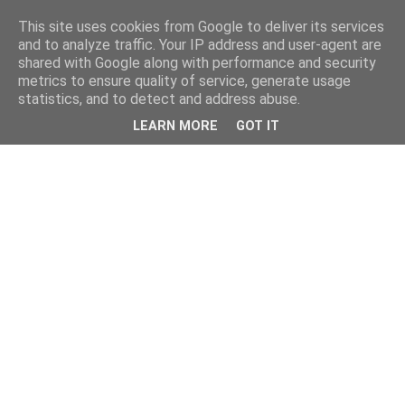
This site uses cookies from Google to deliver its services
and to analyze traffic. Your IP address and user-agent are
shared with Google along with performance and security
metrics to ensure quality of service, generate usage
statistics, and to detect and address abuse.
LEARN MORE
GOT IT