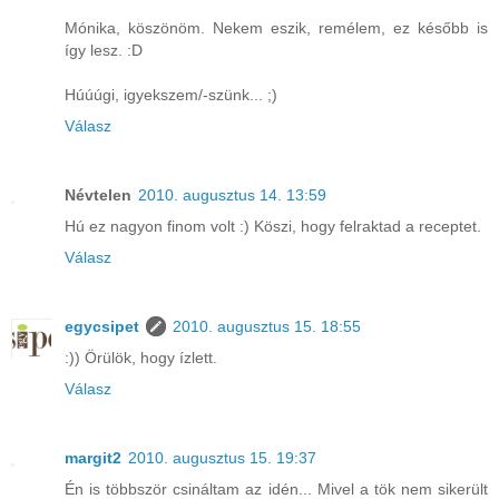
Mónika, köszönöm. Nekem eszik, remélem, ez később is
így lesz. :D
Húúúgi, igyekszem/-szünk... ;)
Válasz
Névtelen
2010. augusztus 14. 13:59
Hú ez nagyon finom volt :) Köszi, hogy felraktad a receptet.
Válasz
egycsipet
2010. augusztus 15. 18:55
:)) Örülök, hogy ízlett.
Válasz
margit2
2010. augusztus 15. 19:37
Én is többször csináltam az idén... Mivel a tök nem sikerült