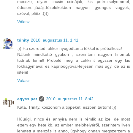
messze, olyan fincsin csináják, kis petrezselyemmel,
édesen...jáááj..főzelékekben nagyon gyengus vagyok,
szóval, plíííz :))))
Válasz
trinity
2010. augusztus 11. 1:41
:)) Ha szereted, akkor nyugodtan a tökkel is próbálkozz!
Nálunk mindkettő gyakori , szerintem nagyon finomak
tudnak lenni!! Próbáld meg a cukkinit egyszer egy kis
fokhagymával és kapribogyóval-teljesen más úgy, de az is
isteni!
Válasz
egycsipet
2010. augusztus 11. 8:42
Kata, Trinity, köszönöm a tippeket, észben tartom! :))
Húúúgi, nincs és annyira nem is rémlik az íze, de most
ettem egy hete kb. az ember melóhelyéről, szerintem ilyen
lehetett a menzás is anno, úgyhogy onnan megszerzem a