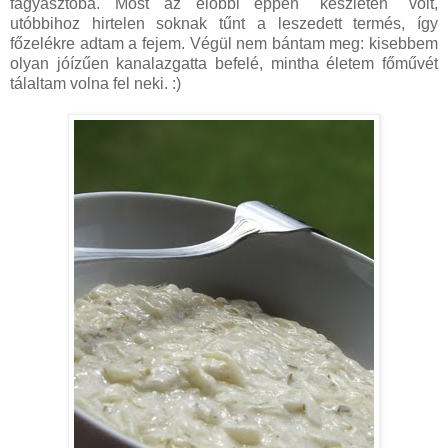
fagyasztóba. Most az előbbi éppen "készleten" volt,
utóbbihoz hirtelen soknak tűnt a leszedett termés, így
főzelékre adtam a fejem. Végül nem bántam meg: kisebbem
olyan jóízűen kanalazgatta befelé, mintha életem főművét
tálaltam volna fel neki. :)