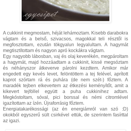
A cukkinit megmostam, héját lehámoztam. Kisebb darabokra
vágtam és a belső, szivacsos, magokkal teli résztől is
megfosztottam, ezután tökgyalun legyalultam. A hagymát
megtisztítottam és nagyon apró kockákra vágtam.
Egy nagyobb lábosban, vaj és olaj keverékén, megpároltam
a hagymát, majd hozzáadtam a cukkinit, kissé megsóztam
és néhányszor átkeverve párolni kezdtem. Amikor már
engedett egy kevés levet, felöntöttem a tej felével, aprított
kaprot szórtam rá és puhára (de nem szét-) főztem. A
maradék tejben elkevertem az étkezési keményítőt, amit a
kikevert tejföllel együtt a puha cukkinihez adtam.
Megkóstoltam, sóval, pici borssal és némi citromlével
igazítottam az ízén. Újraforrásig főztem.
Energiatakarékossági (az én energiámról van szó :D)
okokból egyszerű sült csirkével ettük, de szerintem fasírttal
az igazi.