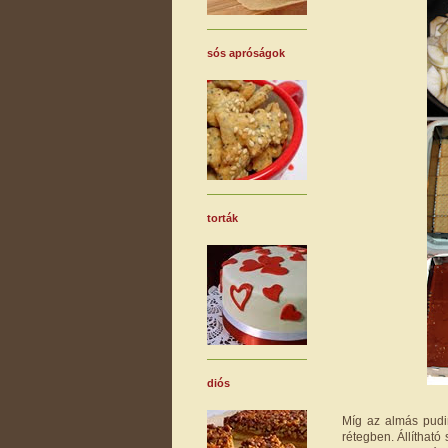
sós apróságok
torták
diós
Míg az almás pudin
rétegben. Állítható 