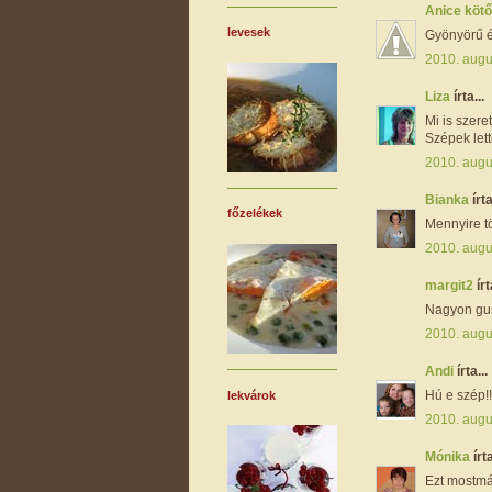
Anice kötő
levesek
Gyönyörű é
2010. augu
Liza
írta...
Mi is szer
Szépek lett
2010. augu
Bianka
írta
főzelékek
Mennyire t
2010. augu
margit2
írt
Nagyon gusz
2010. augu
Andi
írta...
Hú e szép!!
lekvárok
2010. augu
Mónika
írta
Ezt mostmá