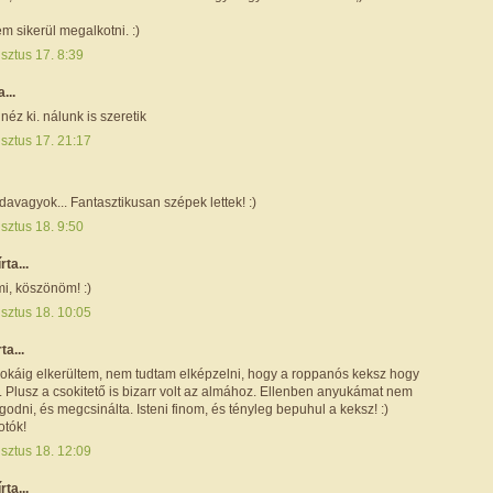
em sikerül megalkotni. :)
sztus 17. 8:39
a...
néz ki. nálunk is szeretik
sztus 17. 21:17
odavagyok... Fantasztikusan szépek lettek! :)
sztus 18. 9:50
írta...
mi, köszönöm! :)
sztus 18. 10:05
rta...
 sokáig elkerültem, nem tudtam elképzelni, hogy a roppanós keksz hogy
. Plusz a csokitető is bizarr volt az almához. Ellenben anyukámat nem
odni, és megcsinálta. Isteni finom, és tényleg bepuhul a keksz! :)
otók!
sztus 18. 12:09
írta...