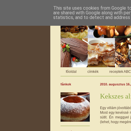
This site uses cookies from Google to 
are shared with Google along with per
statistics, and to detect and address
főoldal
címkék
receptek AB
fánkok
2010. augusztus 16.
Kekszes al
Egy villám jóvoltáb
Most egy kevéssé m
sütit. Én meggyel
(lehet, hogy megére