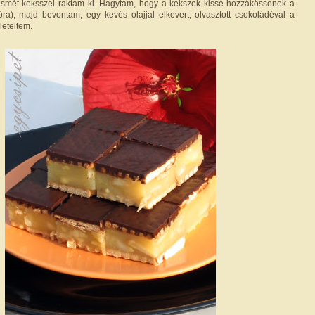
t ismét keksszel raktam ki. Hagytam, hogy a kekszek kissé hozzákössenek a
ra), majd bevontam, egy kevés olajjal elkevert, olvasztott csokoládéval a
leteltem.