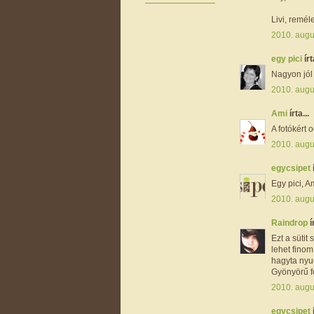
Livi, remél
2010. augu
egy pici
írt
Nagyon jól 
2010. augu
Ami
írta...
A fotókért 
2010. augu
egycsipet
Egy pici, A
2010. augu
Raindrop
í
Ezt a sütit
lehet finom
hagyta nyug
Gyönyörű f
2010. augu
egycsipet