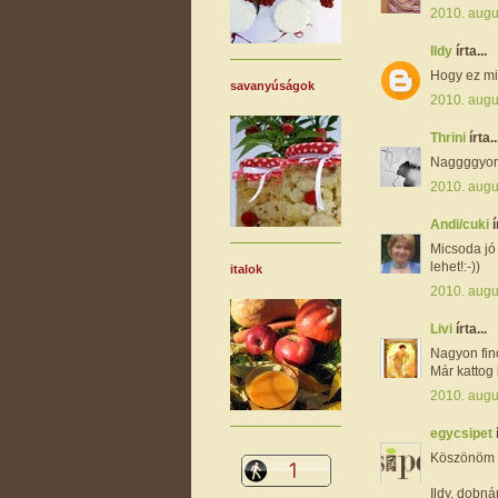
2010. augu
Ildy
írta...
Hogy ez mil
savanyúságok
2010. augu
Thrini
írta..
Naggggyon j
2010. augu
Andi/cuki
í
Micsoda jó 
lehet!:-))
italok
2010. augu
Livi
írta...
Nagyon fin
Már kattog 
2010. augu
egycsipet
Köszönöm s
Ildy, dobná