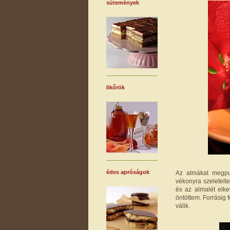
sütemények
likőrök
édes apróságok
Az almákat megpu
vékonyra szeletelt
és az almalét elke
öntöttem. Forrásig 
válik.