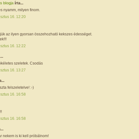
s blogja
írta...
s nyamm, milyen finom.
sztus 16. 12:20
etjük az ilyen gyorsan összehozható kekszes édességet.
ek!!!
sztus 16. 12:22
...
ökéletes szeletek. Csodás
sztus 16. 13:27
a...
ta felszeletelve! :-)
sztus 16. 16:58
!!
sztus 16. 16:58
...
r nekem is ki kell próbálnom!