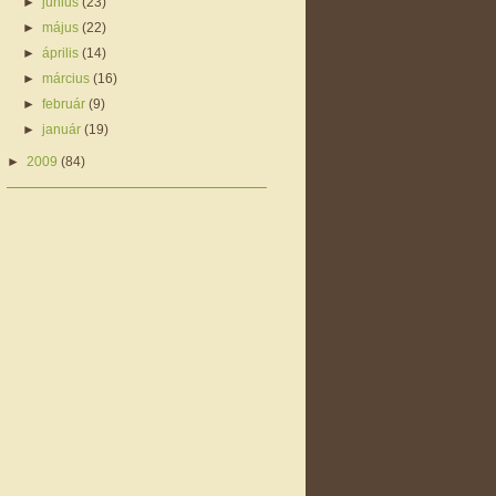
►
június
(23)
►
május
(22)
►
április
(14)
►
március
(16)
►
február
(9)
►
január
(19)
►
2009
(84)