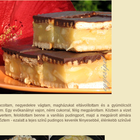
coltam, negyedekre vágtam, magházukat eltávolítottam és a gyümölcsöt
em. Egy evőkanálnyi vajon, némi cukorral, félig megpároltam. Közben a vizet
vertem, feloldottam benne a vaníliás pudingport, majd a megpárolt almára
főztem - ezalatt a tejes színű pudingos keverék fényesebbé, élénkebb színűvé