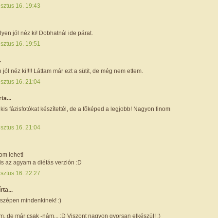
sztus 16. 19:43
yen jól néz ki! Dobhatnál ide párat.
sztus 16. 19:51
.
ól néz ki!!!! Láttam már ezt a sütit, de még nem ettem.
sztus 16. 21:04
rta...
kis fázisfotókat készítettél, de a főképed a legjobb! Nagyon finom
sztus 16. 21:04
om lehet!
is az agyam a diétás verzión :D
sztus 16. 22:27
írta...
zépen mindenkinek! :)
m, de már csak -nám... :D Viszont nagyon gyorsan elkészül! ;)