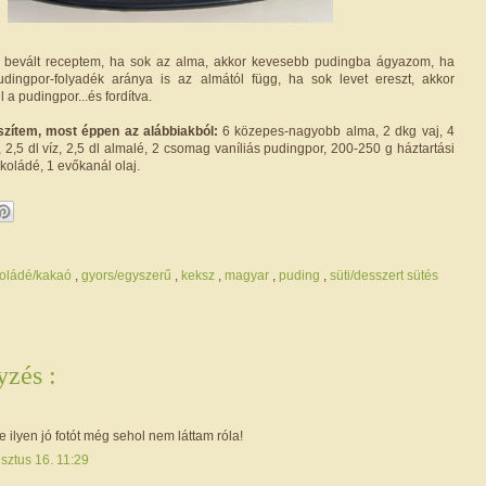
á bevált receptem, ha sok az alma, akkor kevesebb pudingba ágyazom, ha
udingpor-folyadék aránya is az almától függ, ha sok levet ereszt, akkor
 a pudingpor...és fordítva.
zítem, most éppen az alábbiakból:
6 közepes-nagyobb alma, 2 dkg vaj, 4
2,5 dl víz, 2,5 dl almalé, 2 csomag vaníliás pudingpor, 200-250 g háztartási
koládé, 1 evőkanál olaj.
oládé/kakaó
,
gyors/egyszerű
,
keksz
,
magyar
,
puding
,
süti/desszert sütés
zés :
 ilyen jó fotót még sehol nem láttam róla!
sztus 16. 11:29