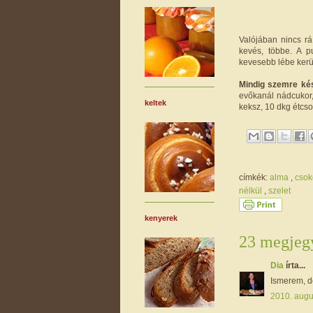
Valójában nincs r
kevés, többe. A p
kevesebb lébe kerül
Mindig szemre kés
evőkanál nádcukor, 
keltek
keksz, 10 dkg étcso
címkék:
alma
,
csok
nélkül
,
szelet
kenyerek
23 megjegy
Dia
írta...
Ismerem, de
2010. augu