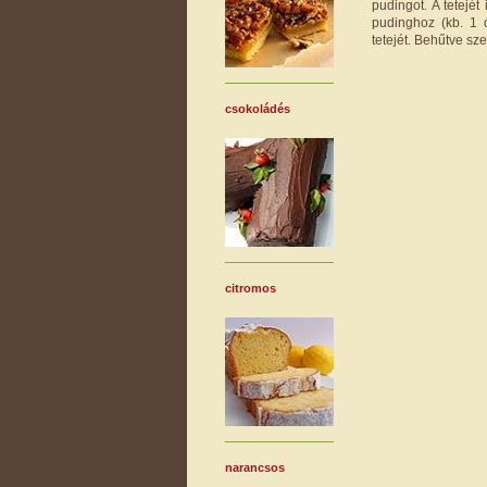
pudingot. A tetejé
pudinghoz (kb. 1 ó
tetejét. Behűtve sze
csokoládés
citromos
narancsos