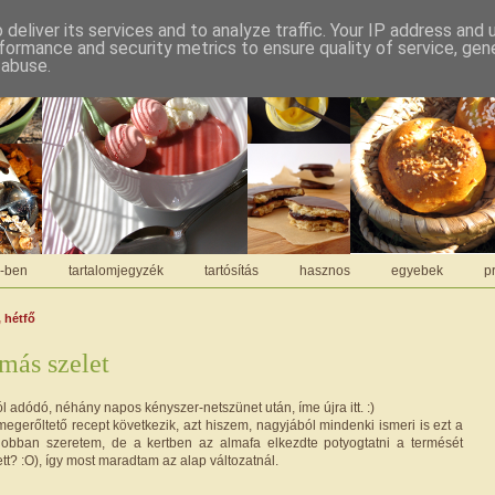
deliver its services and to analyze traffic. Your IP address and
formance and security metrics to ensure quality of service, ge
 abuse.
C-ben
tartalomjegyzék
tartósítás
hasznos
egyebek
pr
, hétfő
más szelet
ól adódó, néhány napos kényszer-netszünet után, íme újra itt. :)
egerőltető recept következik, azt hiszem, nagyjából mindenki ismeri is ezt a
 jobban szeretem, de a kertben az almafa elkezdte potyogtatni a termését
tt? :O), így most maradtam az alap változatnál.