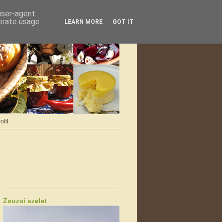
 user-agent
nerate usage
LEARN MORE
GOT IT
ofil
Zsuzsi szelet