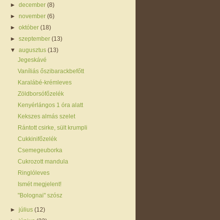
►
december
(8)
►
november
(6)
►
október
(18)
►
szeptember
(13)
▼
augusztus
(13)
Jegeskávé
Vaníliás őszibarackbefőtt
Karalábé-krémleves
Zöldborsófőzelék
Kenyérlángos 1 óra alatt
Kekszes almás szelet
Rántott csirke, sült krumpli
Cukkinifőzelék
Csemegeuborka
Cukrozott mandula
Ringlóleves
Ismét megjelent!
"Bolognai" szósz
►
július
(12)