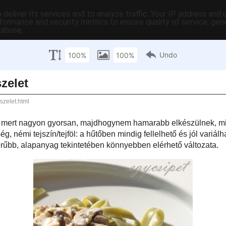
deliver its services and to analyze traffic. Your IP address and
formance and security metrics to ensure quality of service, ge
 abuse.
C-ben
tartalomjegyzék
tartósítás
hasznos
egyebek
pr
csütörtök
es gombás szelet
en egyszerű ételeket, mert nagyon gyorsan, majdhogynem hamarabb
a köretnek kifőzött tészta. Egy kis (csirke)hús, gomba vagy
egyéb zöldség
,
 a hűtőben mindig fellelhető és jól variálható alapanyagok.
Hasonló recept
már
ez annak az egyszerűbb, alapanyag tekintetében könnyebben elérhető