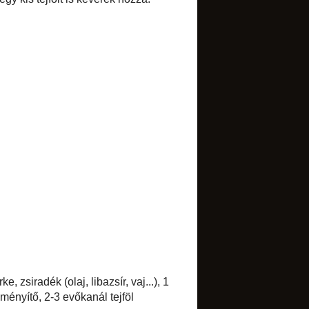
Select Language
▼
BLOGARCHÍVUM
►
2017
(1)
►
2016
(1)
►
2015
(7)
►
2014
(34)
►
2013
(52)
►
2012
(85)
►
2011
(134)
▼
2010
(173)