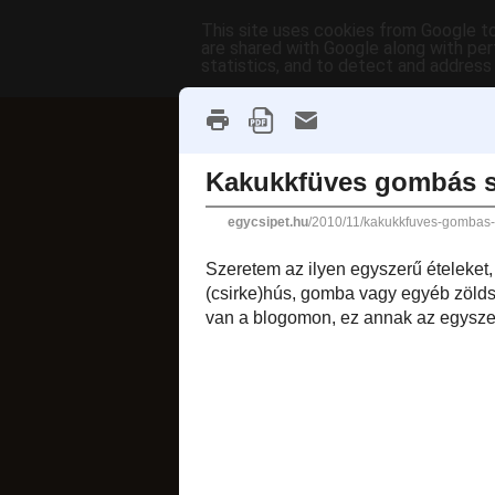
This site uses cookies from Google to 
are shared with Google along with per
statistics, and to detect and address
főoldal
címkék
receptek AB
fánkok
2010. november 4., 
Kakukkfüv
Szeretem az ily
elkészülnek, mint 
némi tejszín/tejföl:
van a blogomon, 
változata.