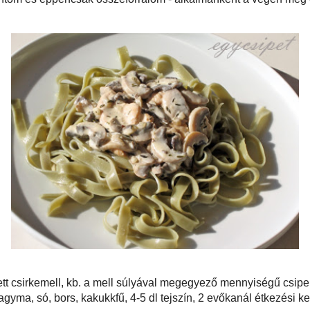
szeletelem, a szeleteket sózom és borsozom, majd kevés zsiradékon, mindkét
n megpirítom. Amíg a hús pirul, a hagymát és a gombát megtisztítom, majd a
 kockákra vágom, a csiperkét felaprítom (közepes-nagyobb fejek esetén
re, ha apróbb gombát használok, azt egyszerűen csak négybe vágom).
etek mindkét oldala szépen megpirul, kiveszem őket a serpenyőből, a
adékon pedig megpárolom a hagymát. A párolt hagymára teszem a gombát,
űszerezem, ráreszelem a fokhagymát és az egészet kissé összepirítom.
ert tejszínnel felöntöm és éppencsak összeforralom - alkalmanként a végén
is keverek hozzá.
om.