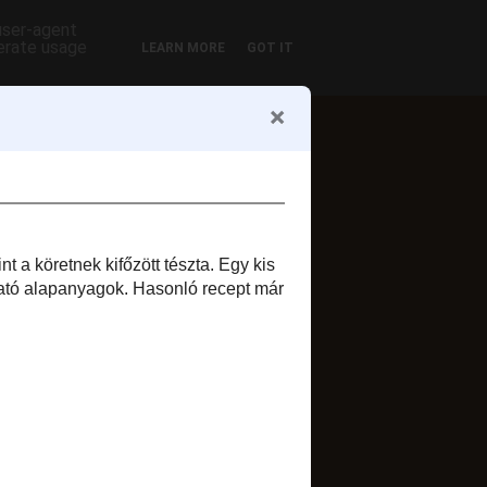
 user-agent
nerate usage
LEARN MORE
GOT IT
ofil
Zsuzsi szelet