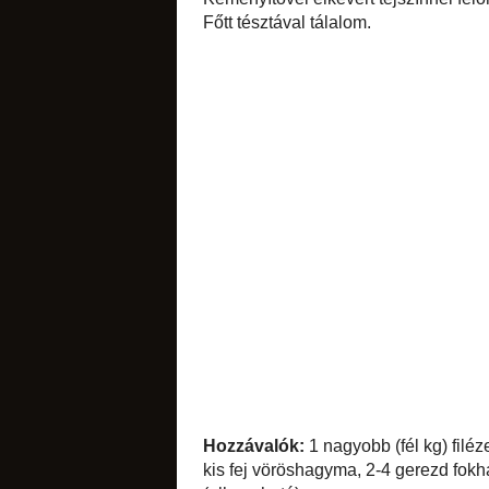
A csirkemellet fel
oldalukat, hirtele
vöröshagymát apró
vastagabb szeletek
sós apróságok
Amikor a hússzel
visszamaradt zsir
összeforgatom, f
Keményítővel elkev
még egy kis tejfölt 
Főtt tésztával tálal
torták
diós