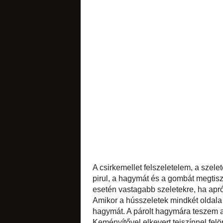
sütemények
likőrök
édes apróságok