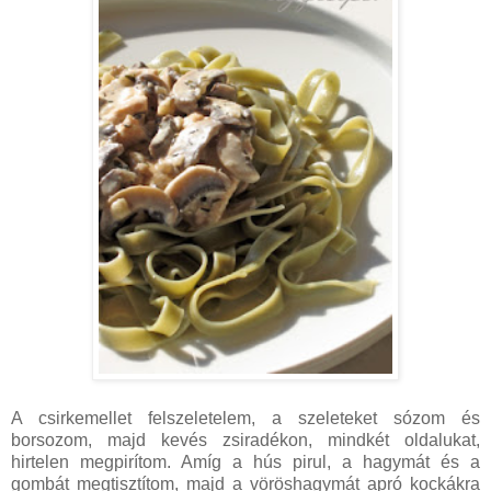
A csirkemellet felszeletelem, a szeleteket sózom és
borsozom, majd kevés zsiradékon, mindkét oldalukat,
hirtelen megpirítom. Amíg a hús pirul, a hagymát és a
gombát megtisztítom, majd a vöröshagymát apró kockákra