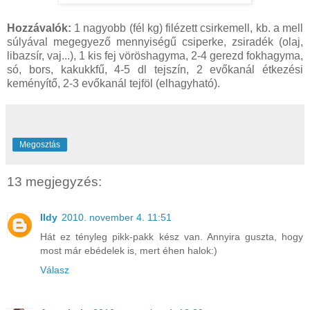
Hozzávalók:
1 nagyobb (fél kg) filézett csirkemell, kb. a mell
súlyával megegyező mennyiségű csiperke, zsiradék (olaj,
libazsír, vaj...), 1 kis fej vöröshagyma, 2-4 gerezd fokhagyma,
só, bors, kakukkfű, 4-5 dl tejszín, 2 evőkanál étkezési
keményítő, 2-3 evőkanál tejföl (elhagyható).
Megosztás
13 megjegyzés:
Ildy
2010. november 4. 11:51
Hát ez tényleg pikk-pakk kész van. Annyira guszta, hogy
most már ebédelek is, mert éhen halok:)
Válasz