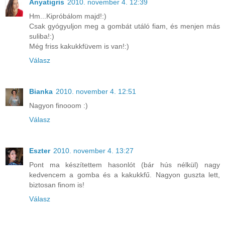
Anyatigris
2010. november 4. 12:39
Hm...Kipróbálom majd!:)
Csak gyógyuljon meg a gombát utáló fiam, és menjen más
suliba!:)
Még friss kakukkfüvem is van!:)
Válasz
Bianka
2010. november 4. 12:51
Nagyon finooom :)
Válasz
Eszter
2010. november 4. 13:27
Pont ma készítettem hasonlót (bár hús nélkül) nagy
kedvencem a gomba és a kakukkfű. Nagyon guszta lett,
biztosan finom is!
Válasz