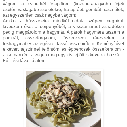
vágom, a csiperkét felaprítom (közepes-nagyobb fejek
esetén vastagabb szeletekre, ha apróbb gombát használok,
azt egyszerűen csak négybe vágom).
Amikor a hússzeletek mindkét oldala szépen megpirul,
kiveszem őket a serpenyőből, a visszamaradt zsiradékon
pedig megpárolom a hagymát. A párolt hagymára teszem a
gombát, összeforgatom, fűszerezem, ráreszelem a
fokhagymát és az egészet kissé összepirítom. Keményítővel
elkevert tejszínnel felöntöm és éppencsak összeforralom -
alkalmanként a végén még egy kis tejfölt is keverek hozzá.
Főtt tésztával tálalom.