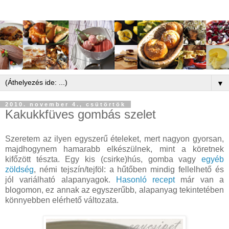
▼
2010. november 4., csütörtök
Kakukkfüves gombás szelet
Szeretem az ilyen egyszerű ételeket, mert nagyon gyorsan,
majdhogynem hamarabb elkészülnek, mint a köretnek
kifőzött tészta. Egy kis (csirke)hús, gomba vagy
egyéb
zöldség
, némi tejszín/tejföl: a hűtőben mindig fellelhető és
jól variálható alapanyagok.
Hasonló recept
már van a
blogomon, ez annak az egyszerűbb, alapanyag tekintetében
könnyebben elérhető változata.