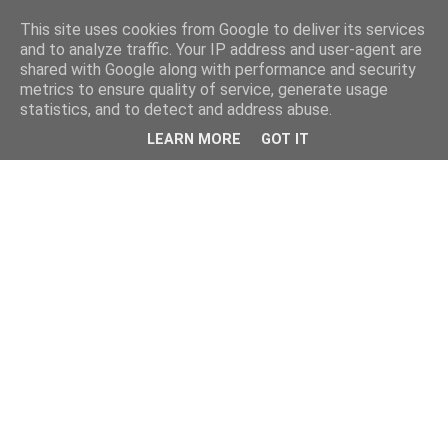
This site uses cookies from Google to deliver its services
and to analyze traffic. Your IP address and user-agent are
shared with Google along with performance and security
metrics to ensure quality of service, generate usage
statistics, and to detect and address abuse.
LEARN MORE
GOT IT