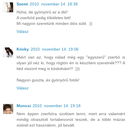
Szemi
2010. november 14. 18:38
Húha, de gyönyörű az a dió!
A zserbód pedig tökéletes lett!
Mi nagyon szeretünk minden diós sütit. :))
Válasz
Kricky
2010. november 14. 19:06
Miért van az, hogy nálad még egy "egyszerű" zserbó is
olyan jól néz ki, hogy rögtön én is készíteni szeretnék??? A
tiéd viszont meg is kóstolnám!!! :)))
Nagyon guszta, és gyönyörű fotók!
Válasz
Moncsi
2010. november 14. 19:18
Nem éppen zserbóra szoktam tenni, mert arra valamiért
mindig olvasztott tortabevonót teszek, de a többi mázas
sütinél ezt használom, jól bevált.