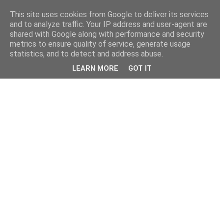
This site uses cookies from Google to deliver its services
and to analyze traffic. Your IP address and user-agent are
shared with Google along with performance and security
metrics to ensure quality of service, generate usage
statistics, and to detect and address abuse.
LEARN MORE
GOT IT