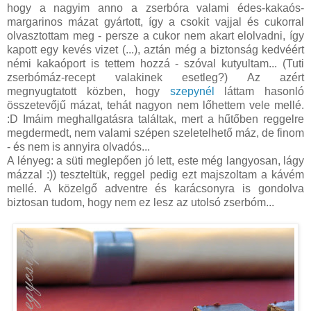
hogy a nagyim anno a zserbóra valami édes-kakaós-
margarinos mázat gyártott, így a csokit vajjal és cukorral
olvasztottam meg - persze a cukor nem akart elolvadni, így
kapott egy kevés vizet (...), aztán még a biztonság kedvéért
némi kakaóport is tettem hozzá - szóval kutyultam... (Tuti
zserbómáz-recept valakinek esetleg?) Az azért
megnyugtatott közben, hogy
szepynél
láttam hasonló
összetevőjű mázat, tehát nagyon nem lőhettem vele mellé.
:D Imáim meghallgatásra találtak, mert a hűtőben reggelre
megdermedt, nem valami szépen szeletelhető máz, de finom
- és nem is annyira olvadós...
A lényeg: a süti meglepően jó lett, este még langyosan, lágy
mázzal :)) teszteltük, reggel pedig ezt majszoltam a kávém
mellé. A közelgő adventre és karácsonyra is gondolva
biztosan tudom, hogy nem ez lesz az utolsó zserbóm...