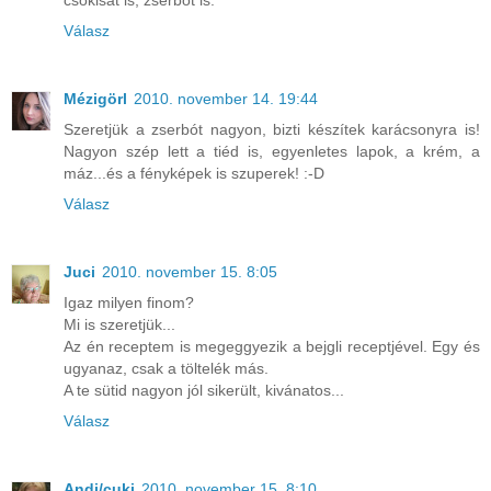
csokisat is, zserbót is.
Válasz
Mézigörl
2010. november 14. 19:44
Szeretjük a zserbót nagyon, bizti készítek karácsonyra is!
Nagyon szép lett a tiéd is, egyenletes lapok, a krém, a
máz...és a fényképek is szuperek! :-D
Válasz
Juci
2010. november 15. 8:05
Igaz milyen finom?
Mi is szeretjük...
Az én receptem is megeggyezik a bejgli receptjével. Egy és
ugyanaz, csak a töltelék más.
A te sütid nagyon jól sikerült, kivánatos...
Válasz
Andi/cuki
2010. november 15. 8:10