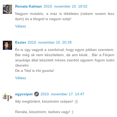
Renata Kalman
2010. november 15. 18:02
Nagyon mutatós, a máz is tökéletes (nekem sosem lesz
ilyen) és a blogod is nagyon szép!
Válasz
Eszter
2010. november 15. 20:29
Én is úgy vagyok a zserbóval, hogy egyre jobban szeretem.
Bár még sk nem készítettem, de ami késik... Bár a Férjem
anyukája által készített mézes zserbót úgysem fogom tudni
űberelni.
De a Tiéd is irtó guszta!
Válasz
egycsipet
2010. november 17. 14:47
Ildy megtörtént, köszönöm szépen! :))
Renáta, köszönöm, kedves vagy! :)