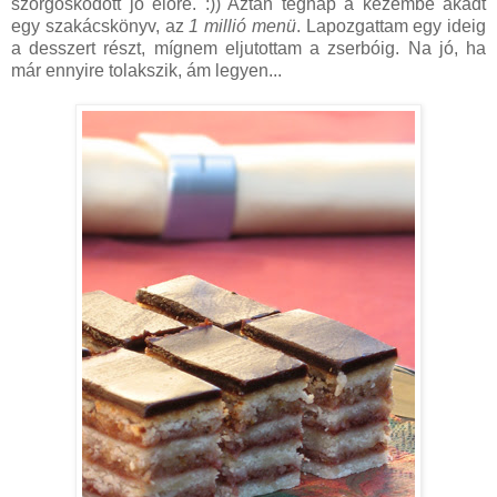
szorgoskodott jó előre. :)) Aztán tegnap a kezembe akadt
egy szakácskönyv, az
1 millió menü
. Lapozgattam egy ideig
a desszert részt, mígnem eljutottam a zserbóig. Na jó, ha
már ennyire tolakszik, ám legyen...