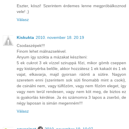
Eszter, köszi! Szerintem érdemes lenne megpróbálkoznod
vele! ;)
Válasz
Kiskukta
2010. november 18. 20:19
Csodaszépek!!!
Finom lehet málnazselével.
Anyum így szokta a mázakat készíteni:
5 ek cukrot 3 ek vízzel sziruppá főzi, mikor gömb cseppen
egy kistányérba belőle, akkor hozzátesz 1 ek kakaót és 1 ek
vajat, elkavarja, majd gyorsan ráönti a sütire. Nagyon
szeretem enni (szerintem sok süti finomabb mint a csoki),
de csinálni nem, vagy túlfőzöm, vagy nem főzöm eleget, így
vagy nem terül rendesen, vagy nem köt meg, de biztos ez
is gyakorlás kérdése. Ja és számomra 3 lapos a zserbó, de
négy laposan is simán megenném!!!
Válasz