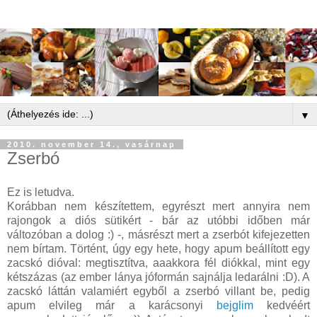
▼
2010. november 14., vasárnap
Zserbó
Ez is letudva.
Korábban nem készítettem, egyrészt mert annyira nem
rajongok a diós sütikért - bár az utóbbi időben már
változóban a dolog :) -, másrészt mert a zserbót kifejezetten
nem bírtam. Történt, úgy egy hete, hogy apum beállított egy
zacskó dióval: megtisztítva, aaakkora fél diókkal, mint egy
kétszázas (az ember lánya jóformán sajnálja ledarálni :D). A
zacskó láttán valamiért egyből a zserbó villant be, pedig
apum elvileg már a karácsonyi
bejglim
kedvéért