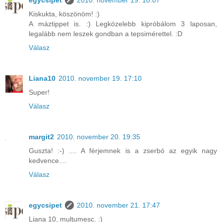
egycsipet
2010. november 19. 10:07
Kiskukta, köszönöm! :)
A máztippet is. :) Legközelebb kipróbálom 3 laposan,
legalább nem leszek gondban a tepsimérettel. :D
Válasz
Liana10
2010. november 19. 17:10
Super!
Válasz
margit2
2010. november 20. 19:35
Guszta! :-) .... A férjemnek is a zserbó az egyik nagy
kedvence....
Válasz
egycsipet
2010. november 21. 17:47
Liana 10, mulţumesc. :)