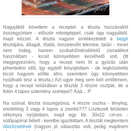
Nagyjából követtem a receptet: a tészta hozzávalóit
összegyúrtam - először robotgéppel, csak úgy nagyjából,
majd kézzel. A tészta nagyon emlékeztetett a
bejgli
tésztájára, állagát, illatát, összetevőit tekintve, talán - mivel
nem hideg, hanem szobahőmérsékletű zsiradékot
használtam - kicsit könnyebben kezelhető volt. (Itt
megjegyezném, hogy a recept nem írt a gyúrás után
pihentetési időt, így egyből kinyújtottam - de legközelebb
kicsit hagyom előtte állni, szerintem úgy könnyebben
nyújtható lesz a tészta.) Azt ugye meg sem kell említenem,
hogy a recept leírásában a tésztát 3 részre osztják, de a
fotón 4 lapos sütemény szerepel? Ááá... :P
Na szóval, tészta összegyúrva, 4 részre osztva - tényleg,
eredetileg 3 vagy 4 lapos a zserbó??? Lisztezett felületen
vékonyra nyújtottam, majd egy kb. 30x22 cm-es -
sütőpapírral bélelt - keretbe igazítottam. A tésztát megkentem
ribizlizselével
(nagyon jó választás volt, pedig majdnem