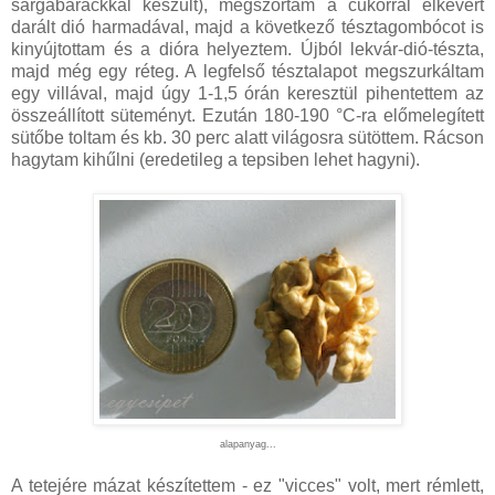
sárgabarackkal készült), megszórtam a cukorral elkevert
darált dió harmadával, majd a következő tésztagombócot is
kinyújtottam és a dióra helyeztem. Újból lekvár-dió-tészta,
majd még egy réteg. A legfelső tésztalapot megszurkáltam
egy villával, majd úgy 1-1,5 órán keresztül pihentettem az
összeállított süteményt. Ezután 180-190 °C-ra előmelegített
sütőbe toltam és kb. 30 perc alatt világosra sütöttem. Rácson
hagytam kihűlni (eredetileg a tepsiben lehet hagyni).
alapanyag...
A tetejére mázat készítettem - ez "vicces" volt, mert rémlett,