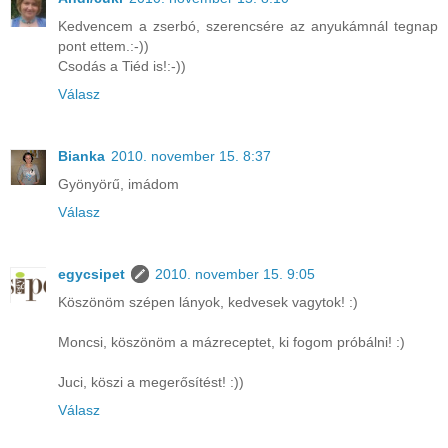
Kedvencem a zserbó, szerencsére az anyukámnál tegnap
pont ettem.:-))
Csodás a Tiéd is!:-))
Válasz
Bianka
2010. november 15. 8:37
Gyönyörű, imádom
Válasz
egycsipet
2010. november 15. 9:05
Köszönöm szépen lányok, kedvesek vagytok! :)
Moncsi, köszönöm a mázreceptet, ki fogom próbálni! :)
Juci, köszi a megerősítést! :))
Válasz