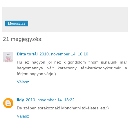
Megosztás
21 megjegyzés:
Ditta tortái
2010. november 14. 16:10
Hú ez nagyon jól néz ki,gondolom finom is,nálunk már
hagyománnyá vált karácsony tájt-karácsonykor,már a
férjem nagyon várja:)
Válasz
Ildy
2010. november 14. 18:22
De szépen sorakoznak! Mondhatni tökéletes lett.:)
Válasz