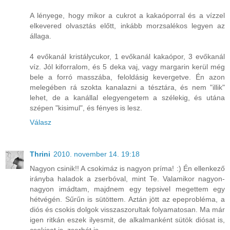
A lényege, hogy mikor a cukrot a kakaóporral és a vízzel
elkevered olvasztás előtt, inkább morzsalékos legyen az
állaga.
4 evőkanál kristálycukor, 1 evőkanál kakaópor, 3 evőkanál
víz. Jól kiforralom, és 5 deka vaj, vagy margarin kerül még
bele a forró masszába, feloldásig kevergetve. Én azon
melegében rá szokta kanalazni a tésztára, és nem "illik"
lehet, de a kanállal elegyengetem a szélekig, és utána
szépen "kisimul", és fényes is lesz.
Válasz
Thrini
2010. november 14. 19:18
Nagyon csinik!! A csokimáz is nagyon príma! :) Én ellenkező
irányba haladok a zserbóval, mint Te. Valamikor nagyon-
nagyon imádtam, majdnem egy tepsivel megettem egy
hétvégén. Sűrűn is sütöttem. Aztán jött az epeprobléma, a
diós és csokis dolgok visszaszorultak folyamatosan. Ma már
igen ritkán eszek ilyesmit, de alkalmanként sütök diósat is,