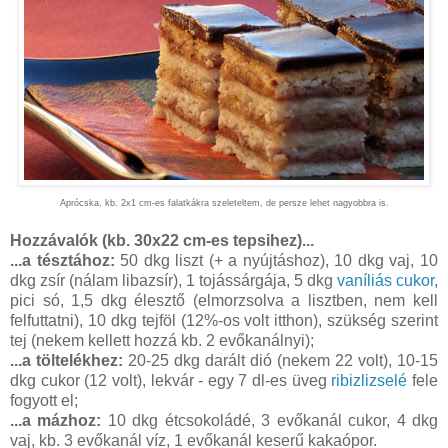
Aprócska, kb. 2x1 cm-es falatkákra szeleteltem, de persze lehet nagyobbra is.
Hozzávalók (kb. 30x22 cm-es tepsihez)...
...a tésztához:
50 dkg liszt (+ a nyújtáshoz), 10 dkg vaj, 10
dkg zsír (nálam libazsír), 1 tojássárgája, 5 dkg
vaníliás cukor
,
pici só, 1,5 dkg élesztő (elmorzsolva a lisztben, nem kell
felfuttatni), 10 dkg tejföl (12%-os volt itthon), szükség szerint
tej (nekem kellett hozzá kb. 2 evőkanálnyi);
...a töltelékhez:
20-25 dkg darált dió (nekem 22 volt), 10-15
dkg cukor (12 volt), lekvár - egy 7 dl-es üveg
ribizlizselé
fele
fogyott el;
...a mázhoz:
10 dkg étcsokoládé, 3 evőkanál cukor, 4 dkg
vaj, kb. 3 evőkanál víz, 1 evőkanál keserű kakaópor.