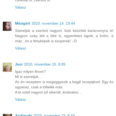
csokisat is, zserbót is.
Válasz
Mézigörl
2010. november 14. 19:44
Szeretjük a zserbót nagyon, bizti készítek karácsonyra is!
Nagyon szép lett a tiéd is, egyenletes lapok, a krém, a
máz...és a fényképek is szuperek! :-D
Válasz
Juci
2010. november 15. 8:05
Igaz milyen finom?
Mi is szeretjük...
Az én receptem is megeggyezik a bejgli receptjével. Egy és
ugyanaz, csak a töltelék más.
A te sütid nagyon jól sikerült, kivánatos...
Válasz
Andi/cuki
2010. november 15. 8:10