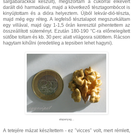
sárgabarackkal készült), megszórtam a cukorral elkevert
darált dió harmadával, majd a következő tésztagombócot is
kinyújtottam és a dióra helyeztem. Újból lekvár-dió-tészta,
majd még egy réteg. A legfelső tésztalapot megszurkáltam
egy villával, majd úgy 1-1,5 órán keresztül pihentettem az
összeállított süteményt. Ezután 180-190 °C-ra előmelegített
sütőbe toltam és kb. 30 perc alatt világosra sütöttem. Rácson
hagytam kihűlni (eredetileg a tepsiben lehet hagyni).
alapanyag...
A tetejére mázat készítettem - ez "vicces" volt, mert rémlett,