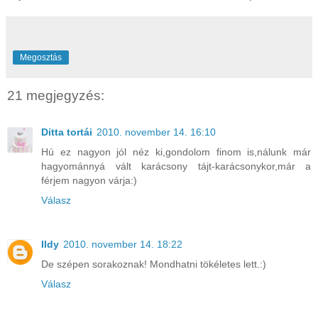
Megosztás
21 megjegyzés:
Ditta tortái
2010. november 14. 16:10
Hú ez nagyon jól néz ki,gondolom finom is,nálunk már
hagyománnyá vált karácsony tájt-karácsonykor,már a
férjem nagyon várja:)
Válasz
Ildy
2010. november 14. 18:22
De szépen sorakoznak! Mondhatni tökéletes lett.:)
Válasz