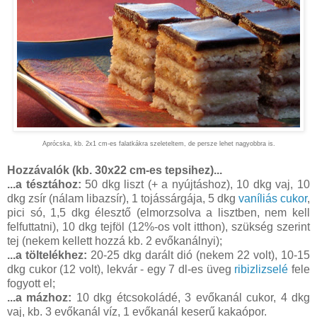
Aprócska, kb. 2x1 cm-es falatkákra szeleteltem, de persze lehet nagyobbra is.
Hozzávalók (kb. 30x22 cm-es tepsihez)...
...a tésztához:
50 dkg liszt (+ a nyújtáshoz), 10 dkg vaj, 10
dkg zsír (nálam libazsír), 1 tojássárgája, 5 dkg
vaníliás cukor
,
pici só, 1,5 dkg élesztő (elmorzsolva a lisztben, nem kell
felfuttatni), 10 dkg tejföl (12%-os volt itthon), szükség szerint
tej (nekem kellett hozzá kb. 2 evőkanálnyi);
...a töltelékhez:
20-25 dkg darált dió (nekem 22 volt), 10-15
dkg cukor (12 volt), lekvár - egy 7 dl-es üveg
ribizlizselé
fele
fogyott el;
...a mázhoz:
10 dkg étcsokoládé, 3 evőkanál cukor, 4 dkg
vaj, kb. 3 evőkanál víz, 1 evőkanál keserű kakaópor.