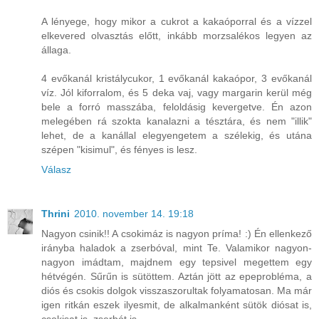
A lényege, hogy mikor a cukrot a kakaóporral és a vízzel
elkevered olvasztás előtt, inkább morzsalékos legyen az
állaga.
4 evőkanál kristálycukor, 1 evőkanál kakaópor, 3 evőkanál
víz. Jól kiforralom, és 5 deka vaj, vagy margarin kerül még
bele a forró masszába, feloldásig kevergetve. Én azon
melegében rá szokta kanalazni a tésztára, és nem "illik"
lehet, de a kanállal elegyengetem a szélekig, és utána
szépen "kisimul", és fényes is lesz.
Válasz
Thrini
2010. november 14. 19:18
Nagyon csinik!! A csokimáz is nagyon príma! :) Én ellenkező
irányba haladok a zserbóval, mint Te. Valamikor nagyon-
nagyon imádtam, majdnem egy tepsivel megettem egy
hétvégén. Sűrűn is sütöttem. Aztán jött az epeprobléma, a
diós és csokis dolgok visszaszorultak folyamatosan. Ma már
igen ritkán eszek ilyesmit, de alkalmanként sütök diósat is,