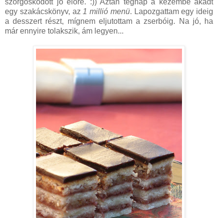
szorgoskodott jó előre. :)) Aztán tegnap a kezembe akadt
egy szakácskönyv, az
1 millió menü
. Lapozgattam egy ideig
a desszert részt, mígnem eljutottam a zserbóig. Na jó, ha
már ennyire tolakszik, ám legyen...