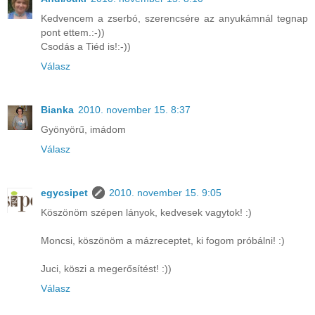
Kedvencem a zserbó, szerencsére az anyukámnál tegnap
pont ettem.:-))
Csodás a Tiéd is!:-))
Válasz
Bianka
2010. november 15. 8:37
Gyönyörű, imádom
Válasz
egycsipet
2010. november 15. 9:05
Köszönöm szépen lányok, kedvesek vagytok! :)
Moncsi, köszönöm a mázreceptet, ki fogom próbálni! :)
Juci, köszi a megerősítést! :))
Válasz