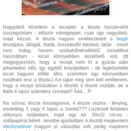
Nagyjából követtem a receptet: a tészta hozzávalóit
összegyúrtam - először robotgéppel, csak úgy nagyjából,
majd kézzel. A tészta nagyon emlékeztetett a
bejgli
tésztájára, állagát, illatát, összetevőit tekintve, talán - mivel
nem hideg, hanem szobahőmérsékletű zsiradékot
használtam - kicsit könnyebben kezelhető volt. (Itt
megjegyezném, hogy a recept nem írt a gyúrás után
pihentetési időt, így egyből kinyújtottam - de legközelebb
kicsit hagyom előtte állni, szerintem úgy könnyebben
nyújtható lesz a tészta.) Azt ugye meg sem kell említenem,
hogy a recept leírásában a tésztát 3 részre osztják, de a
fotón 4 lapos sütemény szerepel? Ááá... :P
Na szóval, tészta összegyúrva, 4 részre osztva - tényleg,
eredetileg 3 vagy 4 lapos a zserbó??? Lisztezett felületen
vékonyra nyújtottam, majd egy kb. 30x22 cm-es -
sütőpapírral bélelt - keretbe igazítottam. A tésztát megkentem
ribizlizselével
(nagyon jó választás volt, pedig majdnem