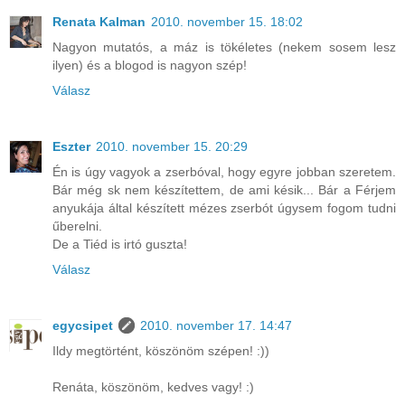
Renata Kalman
2010. november 15. 18:02
Nagyon mutatós, a máz is tökéletes (nekem sosem lesz
ilyen) és a blogod is nagyon szép!
Válasz
Eszter
2010. november 15. 20:29
Én is úgy vagyok a zserbóval, hogy egyre jobban szeretem.
Bár még sk nem készítettem, de ami késik... Bár a Férjem
anyukája által készített mézes zserbót úgysem fogom tudni
űberelni.
De a Tiéd is irtó guszta!
Válasz
egycsipet
2010. november 17. 14:47
Ildy megtörtént, köszönöm szépen! :))
Renáta, köszönöm, kedves vagy! :)