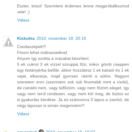
Eszter, köszi! Szerintem érdemes lenne megpróbálkoznod
vele! ;)
Válasz
Kiskukta
2010. november 18. 20:19
Csodaszépek!!!
Finom lehet málnazselével.
Anyum így szokta a mázakat készíteni:
5 ek cukrot 3 ek vízzel sziruppá főzi, mikor gömb cseppen
egy kistányérba belőle, akkor hozzátesz 1 ek kakaót és 1 ek
vajat, elkavarja, majd gyorsan ráönti a sütire. Nagyon
szeretem enni (szerintem sok süti finomabb mint a csoki),
de csinálni nem, vagy túlfőzöm, vagy nem főzöm eleget, így
vagy nem terül rendesen, vagy nem köt meg, de biztos ez
is gyakorlás kérdése. Ja és számomra 3 lapos a zserbó, de
négy laposan is simán megenném!!!
Válasz