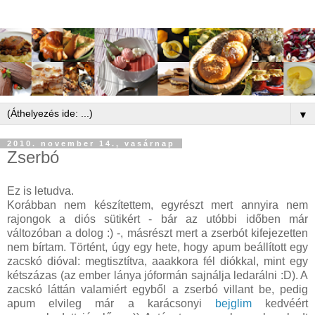
▼
2010. november 14., vasárnap
Zserbó
Ez is letudva.
Korábban nem készítettem, egyrészt mert annyira nem
rajongok a diós sütikért - bár az utóbbi időben már
változóban a dolog :) -, másrészt mert a zserbót kifejezetten
nem bírtam. Történt, úgy egy hete, hogy apum beállított egy
zacskó dióval: megtisztítva, aaakkora fél diókkal, mint egy
kétszázas (az ember lánya jóformán sajnálja ledarálni :D). A
zacskó láttán valamiért egyből a zserbó villant be, pedig
apum elvileg már a karácsonyi
bejglim
kedvéért