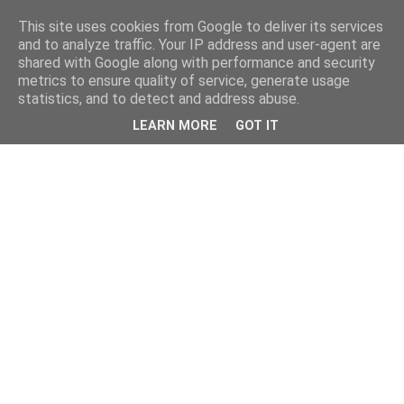
This site uses cookies from Google to deliver its services
and to analyze traffic. Your IP address and user-agent are
shared with Google along with performance and security
metrics to ensure quality of service, generate usage
statistics, and to detect and address abuse.
LEARN MORE
GOT IT