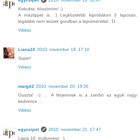
egycsipet
2010. november 19. 10:07
Kiskukta, köszönöm! :)
A máztippet is. :) Legközelebb kipróbálom 3 laposan,
legalább nem leszek gondban a tepsimérettel. :D
Válasz
Liana10
2010. november 19. 17:10
Super!
Válasz
margit2
2010. november 20. 19:35
Guszta! :-) .... A férjemnek is a zserbó az egyik nagy
kedvence....
Válasz
egycsipet
2010. november 21. 17:47
Liana 10, mulţumesc. :)