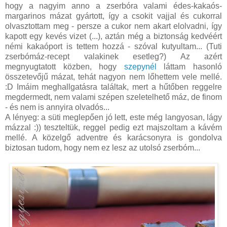
hogy a nagyim anno a zserbóra valami édes-kakaós-
margarinos mázat gyártott, így a csokit vajjal és cukorral
olvasztottam meg - persze a cukor nem akart elolvadni, így
kapott egy kevés vizet (...), aztán még a biztonság kedvéért
némi kakaóport is tettem hozzá - szóval kutyultam... (Tuti
zserbómáz-recept valakinek esetleg?) Az azért
megnyugtatott közben, hogy
szepynél
láttam hasonló
összetevőjű mázat, tehát nagyon nem lőhettem vele mellé.
:D Imáim meghallgatásra találtak, mert a hűtőben reggelre
megdermedt, nem valami szépen szeletelhető máz, de finom
- és nem is annyira olvadós...
A lényeg: a süti meglepően jó lett, este még langyosan, lágy
mázzal :)) teszteltük, reggel pedig ezt majszoltam a kávém
mellé. A közelgő adventre és karácsonyra is gondolva
biztosan tudom, hogy nem ez lesz az utolsó zserbóm...