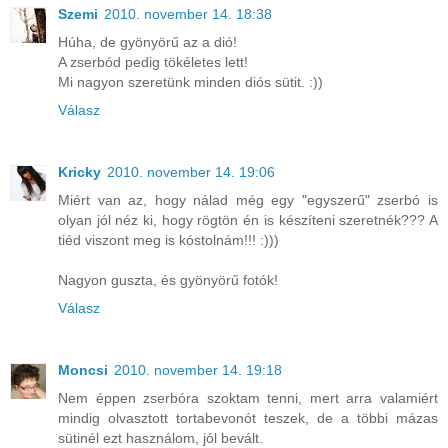
Szemi
2010. november 14. 18:38
Húha, de gyönyörű az a dió!
A zserbód pedig tökéletes lett!
Mi nagyon szeretünk minden diós sütit. :))
Válasz
Kricky
2010. november 14. 19:06
Miért van az, hogy nálad még egy "egyszerű" zserbó is
olyan jól néz ki, hogy rögtön én is készíteni szeretnék??? A
tiéd viszont meg is kóstolnám!!! :)))
Nagyon guszta, és gyönyörű fotók!
Válasz
Moncsi
2010. november 14. 19:18
Nem éppen zserbóra szoktam tenni, mert arra valamiért
mindig olvasztott tortabevonót teszek, de a többi mázas
sütinél ezt használom, jól bevált.