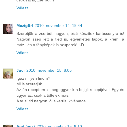
csokisat is, zserbót is.
Válasz
Mézigörl
2010. november 14. 19:44
Szeretjük a zserbót nagyon, bizti készítek karácsonyra is!
Nagyon szép lett a tiéd is, egyenletes lapok, a krém, a
máz...és a fényképek is szuperek! :-D
Válasz
Juci
2010. november 15. 8:05
Igaz milyen finom?
Mi is szeretjük...
Az én receptem is megeggyezik a bejgli receptjével. Egy és
ugyanaz, csak a töltelék más.
A te sütid nagyon jól sikerült, kivánatos...
Válasz
Andi/cuki
2010. november 15. 8:10