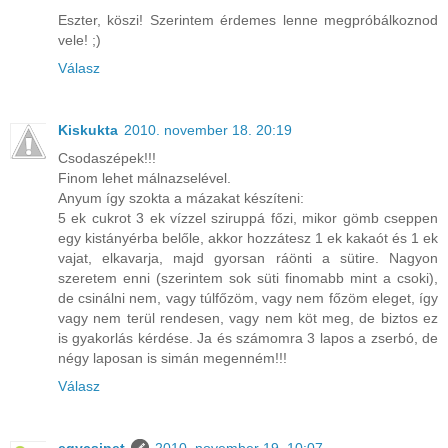
Eszter, köszi! Szerintem érdemes lenne megpróbálkoznod
vele! ;)
Válasz
Kiskukta
2010. november 18. 20:19
Csodaszépek!!!
Finom lehet málnazselével.
Anyum így szokta a mázakat készíteni:
5 ek cukrot 3 ek vízzel sziruppá főzi, mikor gömb cseppen
egy kistányérba belőle, akkor hozzátesz 1 ek kakaót és 1 ek
vajat, elkavarja, majd gyorsan ráönti a sütire. Nagyon
szeretem enni (szerintem sok süti finomabb mint a csoki),
de csinálni nem, vagy túlfőzöm, vagy nem főzöm eleget, így
vagy nem terül rendesen, vagy nem köt meg, de biztos ez
is gyakorlás kérdése. Ja és számomra 3 lapos a zserbó, de
négy laposan is simán megenném!!!
Válasz