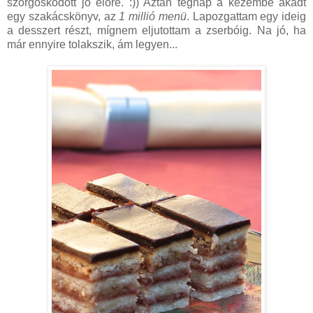
szorgoskodott jó előre. :)) Aztán tegnap a kezembe akadt
egy szakácskönyv, az
1 millió menü
. Lapozgattam egy ideig
a desszert részt, mígnem eljutottam a zserbóig. Na jó, ha
már ennyire tolakszik, ám legyen...