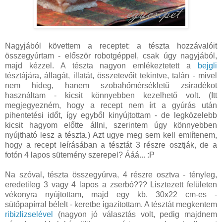
Nagyjából követtem a receptet: a tészta hozzávalóit
összegyúrtam - először robotgéppel, csak úgy nagyjából,
majd kézzel. A tészta nagyon emlékeztetett a
bejgli
tésztájára, állagát, illatát, összetevőit tekintve, talán - mivel
nem hideg, hanem szobahőmérsékletű zsiradékot
használtam - kicsit könnyebben kezelhető volt. (Itt
megjegyezném, hogy a recept nem írt a gyúrás után
pihentetési időt, így egyből kinyújtottam - de legközelebb
kicsit hagyom előtte állni, szerintem úgy könnyebben
nyújtható lesz a tészta.) Azt ugye meg sem kell említenem,
hogy a recept leírásában a tésztát 3 részre osztják, de a
fotón 4 lapos sütemény szerepel? Ááá... :P
Na szóval, tészta összegyúrva, 4 részre osztva - tényleg,
eredetileg 3 vagy 4 lapos a zserbó??? Lisztezett felületen
vékonyra nyújtottam, majd egy kb. 30x22 cm-es -
sütőpapírral bélelt - keretbe igazítottam. A tésztát megkentem
ribizlizselével
(nagyon jó választás volt, pedig majdnem