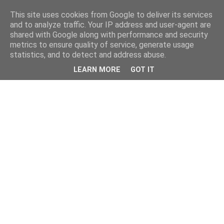
This site uses cookies from Google to deliver its services
and to analyze traffic. Your IP address and user-agent are
shared with Google along with performance and security
metrics to ensure quality of service, generate usage
statistics, and to detect and address abuse.
LEARN MORE
GOT IT