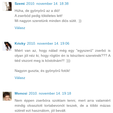
Szemi
2010. november 14. 18:38
Húha, de gyönyörű az a dió!
A zserbód pedig tökéletes lett!
Mi nagyon szeretünk minden diós sütit. :))
Válasz
Kricky
2010. november 14. 19:06
Miért van az, hogy nálad még egy "egyszerű" zserbó is
olyan jól néz ki, hogy rögtön én is készíteni szeretnék??? A
tiéd viszont meg is kóstolnám!!! :)))
Nagyon guszta, és gyönyörű fotók!
Válasz
Moncsi
2010. november 14. 19:18
Nem éppen zserbóra szoktam tenni, mert arra valamiért
mindig olvasztott tortabevonót teszek, de a többi mázas
sütinél ezt használom, jól bevált.