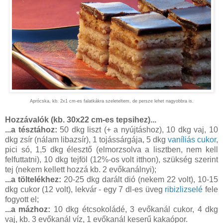
Aprócska, kb. 2x1 cm-es falatkákra szeleteltem, de persze lehet nagyobbra is.
Hozzávalók (kb. 30x22 cm-es tepsihez)...
...a tésztához:
50 dkg liszt (+ a nyújtáshoz), 10 dkg vaj, 10
dkg zsír (nálam libazsír), 1 tojássárgája, 5 dkg
vaníliás cukor
,
pici só, 1,5 dkg élesztő (elmorzsolva a lisztben, nem kell
felfuttatni), 10 dkg tejföl (12%-os volt itthon), szükség szerint
tej (nekem kellett hozzá kb. 2 evőkanálnyi);
...a töltelékhez:
20-25 dkg darált dió (nekem 22 volt), 10-15
dkg cukor (12 volt), lekvár - egy 7 dl-es üveg
ribizlizselé
fele
fogyott el;
...a mázhoz:
10 dkg étcsokoládé, 3 evőkanál cukor, 4 dkg
vaj, kb. 3 evőkanál víz, 1 evőkanál keserű kakaópor.