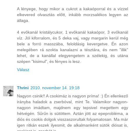
A lényege, hogy mikor a cukrot a kakaóporral és a vízzel
elkevered olvasztás előtt, inkább morzsalékos legyen az
állaga.
4 evőkanál kristálycukor, 1 evőkanál kakaópor, 3 evőkanál
víz. Jól kiforralom, és 5 deka vaj, vagy margarin kerül még
bele a forró masszába, feloldásig kevergetve. Én azon
melegében rá szokta kanalazni a tésztára, és nem "illik"
lehet, de a kanállal elegyengetem a szélekig, és utána
szépen "kisimul", és fényes is lesz.
Válasz
Thrini
2010. november 14. 19:18
Nagyon csinik!! A csokimáz is nagyon príma! :) Én ellenkező
irányba haladok a zserbóval, mint Te. Valamikor nagyon-
nagyon imádtam, majdnem egy tepsivel megettem egy
hétvégén. Sűrűn is sütöttem. Aztán jött az epeprobléma, a
diós és csokis dolgok visszaszorultak folyamatosan. Ma már
igen ritkán eszek ilyesmit, de alkalmanként sütök diósat is,