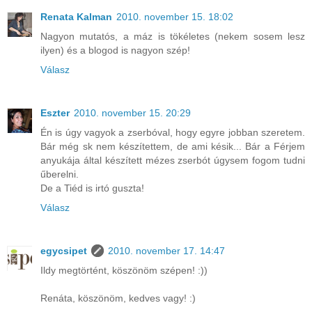
Renata Kalman
2010. november 15. 18:02
Nagyon mutatós, a máz is tökéletes (nekem sosem lesz
ilyen) és a blogod is nagyon szép!
Válasz
Eszter
2010. november 15. 20:29
Én is úgy vagyok a zserbóval, hogy egyre jobban szeretem.
Bár még sk nem készítettem, de ami késik... Bár a Férjem
anyukája által készített mézes zserbót úgysem fogom tudni
űberelni.
De a Tiéd is irtó guszta!
Válasz
egycsipet
2010. november 17. 14:47
Ildy megtörtént, köszönöm szépen! :))
Renáta, köszönöm, kedves vagy! :)