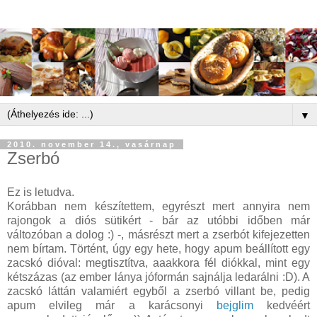
▼
2010. november 14., vasárnap
Zserbó
Ez is letudva.
Korábban nem készítettem, egyrészt mert annyira nem
rajongok a diós sütikért - bár az utóbbi időben már
változóban a dolog :) -, másrészt mert a zserbót kifejezetten
nem bírtam. Történt, úgy egy hete, hogy apum beállított egy
zacskó dióval: megtisztítva, aaakkora fél diókkal, mint egy
kétszázas (az ember lánya jóformán sajnálja ledarálni :D). A
zacskó láttán valamiért egyből a zserbó villant be, pedig
apum elvileg már a karácsonyi
bejglim
kedvéért