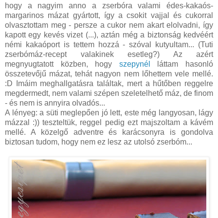
hogy a nagyim anno a zserbóra valami édes-kakaós-
margarinos mázat gyártott, így a csokit vajjal és cukorral
olvasztottam meg - persze a cukor nem akart elolvadni, így
kapott egy kevés vizet (...), aztán még a biztonság kedvéért
némi kakaóport is tettem hozzá - szóval kutyultam... (Tuti
zserbómáz-recept valakinek esetleg?) Az azért
megnyugtatott közben, hogy
szepynél
láttam hasonló
összetevőjű mázat, tehát nagyon nem lőhettem vele mellé.
:D Imáim meghallgatásra találtak, mert a hűtőben reggelre
megdermedt, nem valami szépen szeletelhető máz, de finom
- és nem is annyira olvadós...
A lényeg: a süti meglepően jó lett, este még langyosan, lágy
mázzal :)) teszteltük, reggel pedig ezt majszoltam a kávém
mellé. A közelgő adventre és karácsonyra is gondolva
biztosan tudom, hogy nem ez lesz az utolsó zserbóm...