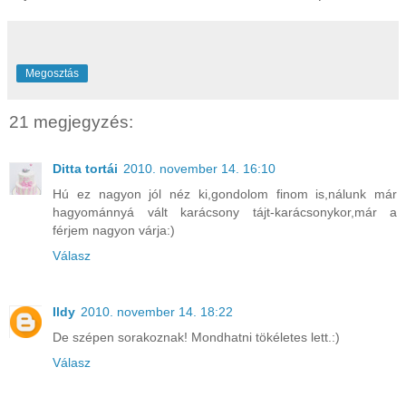
Megosztás
21 megjegyzés:
Ditta tortái
2010. november 14. 16:10
Hú ez nagyon jól néz ki,gondolom finom is,nálunk már
hagyománnyá vált karácsony tájt-karácsonykor,már a
férjem nagyon várja:)
Válasz
Ildy
2010. november 14. 18:22
De szépen sorakoznak! Mondhatni tökéletes lett.:)
Válasz