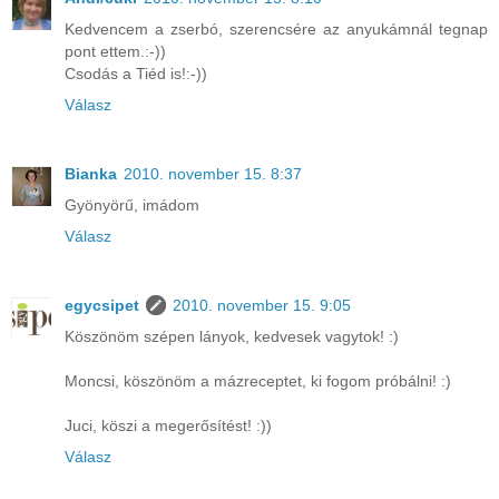
Kedvencem a zserbó, szerencsére az anyukámnál tegnap
pont ettem.:-))
Csodás a Tiéd is!:-))
Válasz
Bianka
2010. november 15. 8:37
Gyönyörű, imádom
Válasz
egycsipet
2010. november 15. 9:05
Köszönöm szépen lányok, kedvesek vagytok! :)
Moncsi, köszönöm a mázreceptet, ki fogom próbálni! :)
Juci, köszi a megerősítést! :))
Válasz