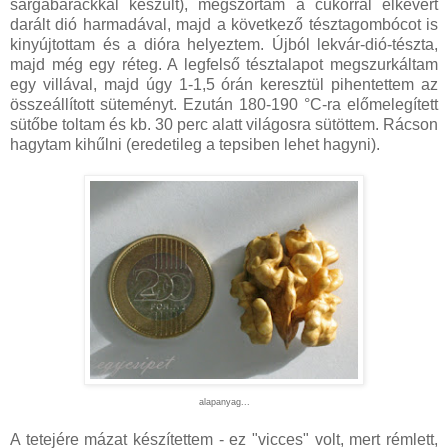
sárgabarackkal készült), megszórtam a cukorral elkevert
darált dió harmadával, majd a következő tésztagombócot is
kinyújtottam és a dióra helyeztem. Újból lekvár-dió-tészta,
majd még egy réteg. A legfelső tésztalapot megszurkáltam
egy villával, majd úgy 1-1,5 órán keresztül pihentettem az
összeállított süteményt. Ezután 180-190 °C-ra előmelegített
sütőbe toltam és kb. 30 perc alatt világosra sütöttem. Rácson
hagytam kihűlni (eredetileg a tepsiben lehet hagyni).
alapanyag...
A tetejére mázat készítettem - ez "vicces" volt, mert rémlett,