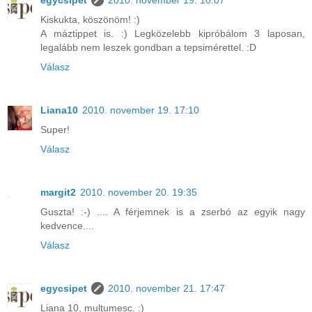
egycsipet
2010. november 19. 10:07
Kiskukta, köszönöm! :)
A máztippet is. :) Legközelebb kipróbálom 3 laposan,
legalább nem leszek gondban a tepsimérettel. :D
Válasz
Liana10
2010. november 19. 17:10
Super!
Válasz
margit2
2010. november 20. 19:35
Guszta! :-) .... A férjemnek is a zserbó az egyik nagy
kedvence....
Válasz
egycsipet
2010. november 21. 17:47
Liana 10, mulţumesc. :)