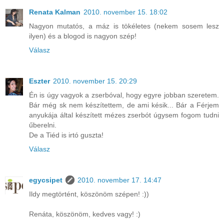
Renata Kalman
2010. november 15. 18:02
Nagyon mutatós, a máz is tökéletes (nekem sosem lesz
ilyen) és a blogod is nagyon szép!
Válasz
Eszter
2010. november 15. 20:29
Én is úgy vagyok a zserbóval, hogy egyre jobban szeretem.
Bár még sk nem készítettem, de ami késik... Bár a Férjem
anyukája által készített mézes zserbót úgysem fogom tudni
űberelni.
De a Tiéd is irtó guszta!
Válasz
egycsipet
2010. november 17. 14:47
Ildy megtörtént, köszönöm szépen! :))
Renáta, köszönöm, kedves vagy! :)