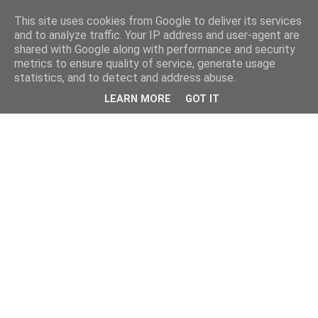
This site uses cookies from Google to deliver its services
and to analyze traffic. Your IP address and user-agent are
shared with Google along with performance and security
metrics to ensure quality of service, generate usage
statistics, and to detect and address abuse.
LEARN MORE
GOT IT