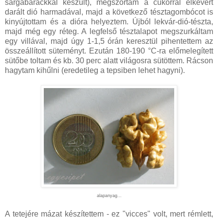
sárgabarackkal készült), megszórtam a cukorral elkevert
darált dió harmadával, majd a következő tésztagombócot is
kinyújtottam és a dióra helyeztem. Újból lekvár-dió-tészta,
majd még egy réteg. A legfelső tésztalapot megszurkáltam
egy villával, majd úgy 1-1,5 órán keresztül pihentettem az
összeállított süteményt. Ezután 180-190 °C-ra előmelegített
sütőbe toltam és kb. 30 perc alatt világosra sütöttem. Rácson
hagytam kihűlni (eredetileg a tepsiben lehet hagyni).
alapanyag...
A tetejére mázat készítettem - ez "vicces" volt, mert rémlett,