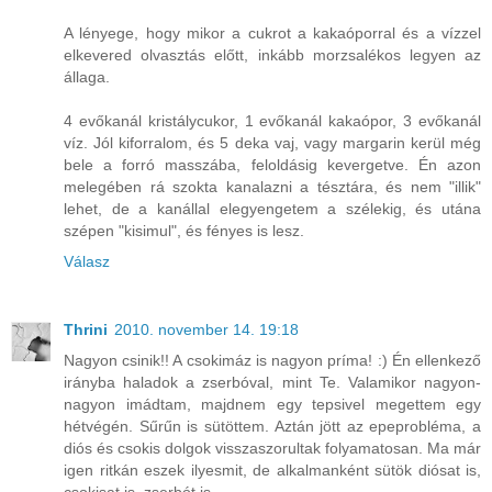
A lényege, hogy mikor a cukrot a kakaóporral és a vízzel
elkevered olvasztás előtt, inkább morzsalékos legyen az
állaga.
4 evőkanál kristálycukor, 1 evőkanál kakaópor, 3 evőkanál
víz. Jól kiforralom, és 5 deka vaj, vagy margarin kerül még
bele a forró masszába, feloldásig kevergetve. Én azon
melegében rá szokta kanalazni a tésztára, és nem "illik"
lehet, de a kanállal elegyengetem a szélekig, és utána
szépen "kisimul", és fényes is lesz.
Válasz
Thrini
2010. november 14. 19:18
Nagyon csinik!! A csokimáz is nagyon príma! :) Én ellenkező
irányba haladok a zserbóval, mint Te. Valamikor nagyon-
nagyon imádtam, majdnem egy tepsivel megettem egy
hétvégén. Sűrűn is sütöttem. Aztán jött az epeprobléma, a
diós és csokis dolgok visszaszorultak folyamatosan. Ma már
igen ritkán eszek ilyesmit, de alkalmanként sütök diósat is,