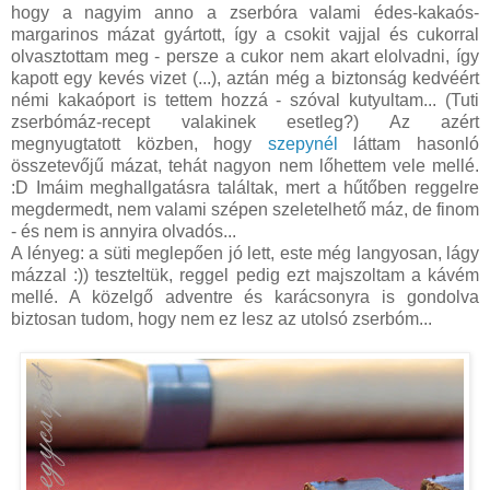
hogy a nagyim anno a zserbóra valami édes-kakaós-
margarinos mázat gyártott, így a csokit vajjal és cukorral
olvasztottam meg - persze a cukor nem akart elolvadni, így
kapott egy kevés vizet (...), aztán még a biztonság kedvéért
némi kakaóport is tettem hozzá - szóval kutyultam... (Tuti
zserbómáz-recept valakinek esetleg?) Az azért
megnyugtatott közben, hogy
szepynél
láttam hasonló
összetevőjű mázat, tehát nagyon nem lőhettem vele mellé.
:D Imáim meghallgatásra találtak, mert a hűtőben reggelre
megdermedt, nem valami szépen szeletelhető máz, de finom
- és nem is annyira olvadós...
A lényeg: a süti meglepően jó lett, este még langyosan, lágy
mázzal :)) teszteltük, reggel pedig ezt majszoltam a kávém
mellé. A közelgő adventre és karácsonyra is gondolva
biztosan tudom, hogy nem ez lesz az utolsó zserbóm...