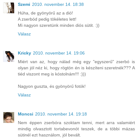
Szemi
2010. november 14. 18:38
Húha, de gyönyörű az a dió!
A zserbód pedig tökéletes lett!
Mi nagyon szeretünk minden diós sütit. :))
Válasz
Kricky
2010. november 14. 19:06
Miért van az, hogy nálad még egy "egyszerű" zserbó is
olyan jól néz ki, hogy rögtön én is készíteni szeretnék??? A
tiéd viszont meg is kóstolnám!!! :)))
Nagyon guszta, és gyönyörű fotók!
Válasz
Moncsi
2010. november 14. 19:18
Nem éppen zserbóra szoktam tenni, mert arra valamiért
mindig olvasztott tortabevonót teszek, de a többi mázas
sütinél ezt használom, jól bevált.