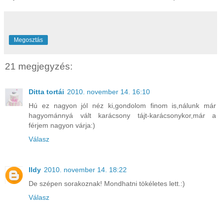
Megosztás
21 megjegyzés:
Ditta tortái
2010. november 14. 16:10
Hú ez nagyon jól néz ki,gondolom finom is,nálunk már
hagyománnyá vált karácsony tájt-karácsonykor,már a
férjem nagyon várja:)
Válasz
Ildy
2010. november 14. 18:22
De szépen sorakoznak! Mondhatni tökéletes lett.:)
Válasz