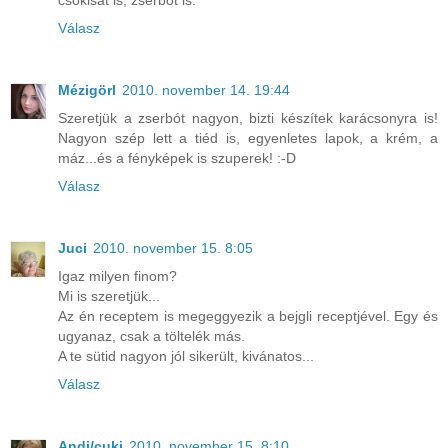
csokisat is, zserbót is.
Válasz
Mézigörl
2010. november 14. 19:44
Szeretjük a zserbót nagyon, bizti készítek karácsonyra is!
Nagyon szép lett a tiéd is, egyenletes lapok, a krém, a
máz...és a fényképek is szuperek! :-D
Válasz
Juci
2010. november 15. 8:05
Igaz milyen finom?
Mi is szeretjük...
Az én receptem is megeggyezik a bejgli receptjével. Egy és
ugyanaz, csak a töltelék más.
A te sütid nagyon jól sikerült, kivánatos...
Válasz
Andi/cuki
2010. november 15. 8:10