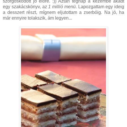
szorgoskodott jó előre. :)) Aztán tegnap a kezembe akadt
egy szakácskönyv, az
1 millió menü
. Lapozgattam egy ideig
a desszert részt, mígnem eljutottam a zserbóig. Na jó, ha
már ennyire tolakszik, ám legyen...