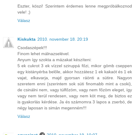
Eszter, köszi! Szerintem érdemes lenne megpróbálkoznod
vele! ;)
Válasz
Kiskukta
2010. november 18. 20:19
Csodaszépek!!!
Finom lehet málnazselével.
Anyum így szokta a mázakat készíteni:
5 ek cukrot 3 ek vízzel sziruppá főzi, mikor gömb cseppen
egy kistányérba belőle, akkor hozzátesz 1 ek kakaót és 1 ek
vajat, elkavarja, majd gyorsan ráönti a sütire. Nagyon
szeretem enni (szerintem sok süti finomabb mint a csoki),
de csinálni nem, vagy túlfőzöm, vagy nem főzöm eleget, így
vagy nem terül rendesen, vagy nem köt meg, de biztos ez
is gyakorlás kérdése. Ja és számomra 3 lapos a zserbó, de
négy laposan is simán megenném!!!
Válasz