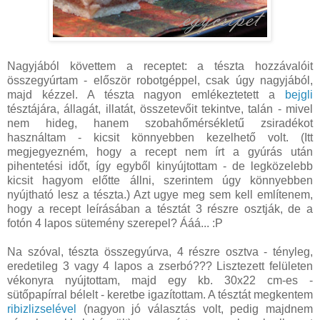
Nagyjából követtem a receptet: a tészta hozzávalóit
összegyúrtam - először robotgéppel, csak úgy nagyjából,
majd kézzel. A tészta nagyon emlékeztetett a
bejgli
tésztájára, állagát, illatát, összetevőit tekintve, talán - mivel
nem hideg, hanem szobahőmérsékletű zsiradékot
használtam - kicsit könnyebben kezelhető volt. (Itt
megjegyezném, hogy a recept nem írt a gyúrás után
pihentetési időt, így egyből kinyújtottam - de legközelebb
kicsit hagyom előtte állni, szerintem úgy könnyebben
nyújtható lesz a tészta.) Azt ugye meg sem kell említenem,
hogy a recept leírásában a tésztát 3 részre osztják, de a
fotón 4 lapos sütemény szerepel? Ááá... :P
Na szóval, tészta összegyúrva, 4 részre osztva - tényleg,
eredetileg 3 vagy 4 lapos a zserbó??? Lisztezett felületen
vékonyra nyújtottam, majd egy kb. 30x22 cm-es -
sütőpapírral bélelt - keretbe igazítottam. A tésztát megkentem
ribizlizselével
(nagyon jó választás volt, pedig majdnem