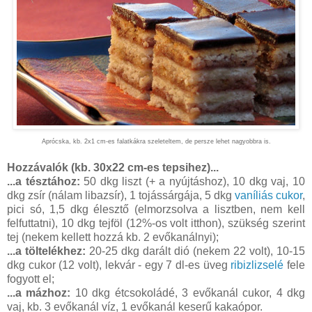
Aprócska, kb. 2x1 cm-es falatkákra szeleteltem, de persze lehet nagyobbra is.
Hozzávalók (kb. 30x22 cm-es tepsihez)...
...a tésztához:
50 dkg liszt (+ a nyújtáshoz), 10 dkg vaj, 10
dkg zsír (nálam libazsír), 1 tojássárgája, 5 dkg
vaníliás cukor
,
pici só, 1,5 dkg élesztő (elmorzsolva a lisztben, nem kell
felfuttatni), 10 dkg tejföl (12%-os volt itthon), szükség szerint
tej (nekem kellett hozzá kb. 2 evőkanálnyi);
...a töltelékhez:
20-25 dkg darált dió (nekem 22 volt), 10-15
dkg cukor (12 volt), lekvár - egy 7 dl-es üveg
ribizlizselé
fele
fogyott el;
...a mázhoz:
10 dkg étcsokoládé, 3 evőkanál cukor, 4 dkg
vaj, kb. 3 evőkanál víz, 1 evőkanál keserű kakaópor.