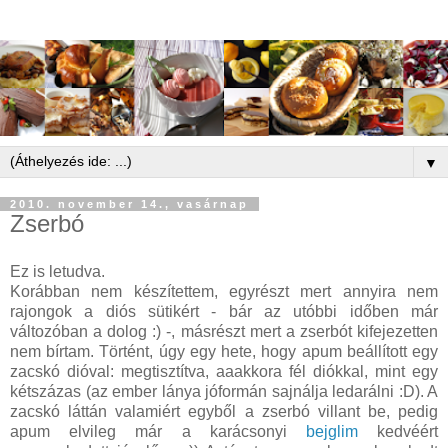
▼
2010. november 14., vasárnap
Zserbó
Ez is letudva.
Korábban nem készítettem, egyrészt mert annyira nem
rajongok a diós sütikért - bár az utóbbi időben már
változóban a dolog :) -, másrészt mert a zserbót kifejezetten
nem bírtam. Történt, úgy egy hete, hogy apum beállított egy
zacskó dióval: megtisztítva, aaakkora fél diókkal, mint egy
kétszázas (az ember lánya jóformán sajnálja ledarálni :D). A
zacskó láttán valamiért egyből a zserbó villant be, pedig
apum elvileg már a karácsonyi
bejglim
kedvéért