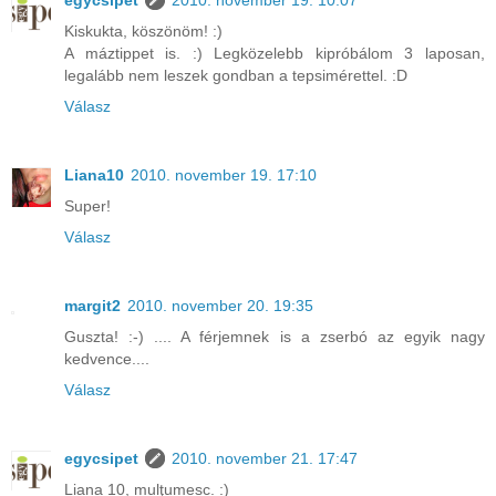
egycsipet
2010. november 19. 10:07
Kiskukta, köszönöm! :)
A máztippet is. :) Legközelebb kipróbálom 3 laposan,
legalább nem leszek gondban a tepsimérettel. :D
Válasz
Liana10
2010. november 19. 17:10
Super!
Válasz
margit2
2010. november 20. 19:35
Guszta! :-) .... A férjemnek is a zserbó az egyik nagy
kedvence....
Válasz
egycsipet
2010. november 21. 17:47
Liana 10, mulţumesc. :)