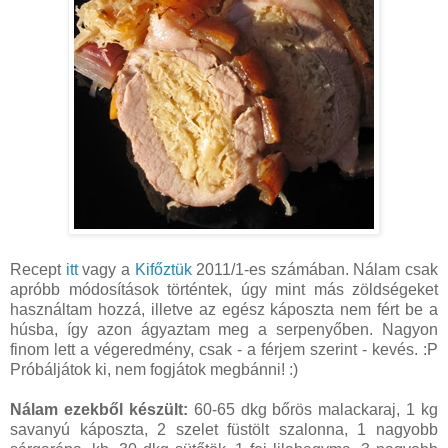
Recept
itt
vagy a
Kifőztük
2011/1-es számában. Nálam csak
apróbb módosítások történtek, úgy mint más zöldségeket
használtam hozzá, illetve az egész káposzta nem fért be a
húsba, így azon ágyaztam meg a serpenyőben. Nagyon
finom lett a végeredmény, csak - a férjem szerint - kevés. :P
Próbáljátok ki, nem fogjátok megbánni! :)
Nálam ezekből készült:
60-65 dkg bőrös malackaraj, 1 kg
savanyú káposzta, 2 szelet füstölt szalonna, 1 nagyobb