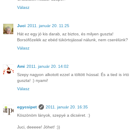
Válasz
Juci
2011. január 20. 11:25
Hát ez egy jó kis darab, az biztos, és milyen guszta!
Borsófőzelék az ebéd tükörtojással nálunk, nem cserélünk?
Válasz
Ami
2011. január 20. 14:02
Szepy nagyon alkotott ezzel a töltött hússal. És a tied is írtó
guszta! :) nyami!
Válasz
egycsipet
2011. január 20. 16:35
Köszönöm lányok, szepyé a dicséret. :)
Juci, deeeee! Jöhet! :))