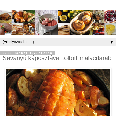
▼
2011. január 19., szerda
Savanyú káposztával töltött malacdarab