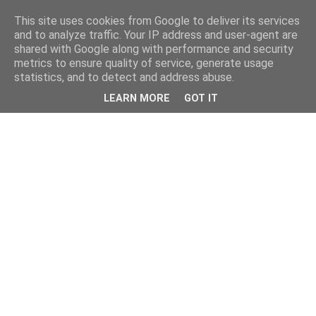
This site uses cookies from Google to deliver its services
and to analyze traffic. Your IP address and user-agent are
shared with Google along with performance and security
metrics to ensure quality of service, generate usage
statistics, and to detect and address abuse.
LEARN MORE
GOT IT