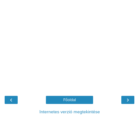
‹
›
Főoldal
Internetes verzió megtekintése