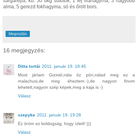
sárgarépa, kb. 30 dkg sütőtök, 1 fej lilahagyma, 3 nagyobb
alma, 5 gerezd fokhagyma, só és őrölt bors.
Megosztás
16 megjegyzés:
Ditta tortái
2011. január 19. 18:45
Most jártam Gizinél,nála őz pöri,nálad meg ez a
malachusi,de meg éheztem:-),de nagyon finom
lehetett,nagyon szép képek,meg a kaja is:-)
Válasz
szepyke
2011. január 19. 19:28
Ez öröm ez boldogság, hogy ízlett!:)))
Válasz