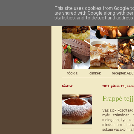
This site uses cookies from Google to 
are shared with Google along with per
statistics, and to detect and address
főoldal
címkék
receptek AB
fánkok
2011. július 13., sze
Frappé tejj
Vázlatok között rag
nyári számában. S
melegebb, ilyenkor
minden, ami - ha c
sokáig vacakolni a