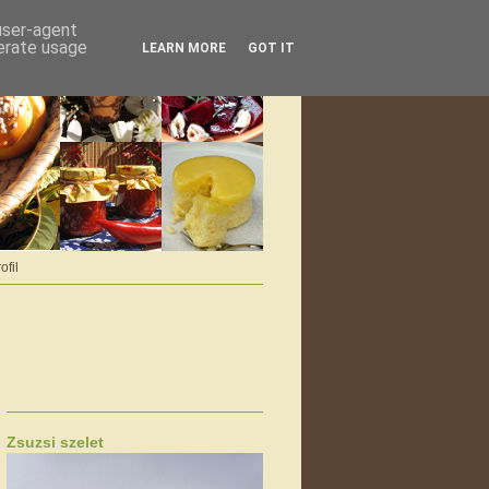
 user-agent
nerate usage
LEARN MORE
GOT IT
ofil
Zsuzsi szelet