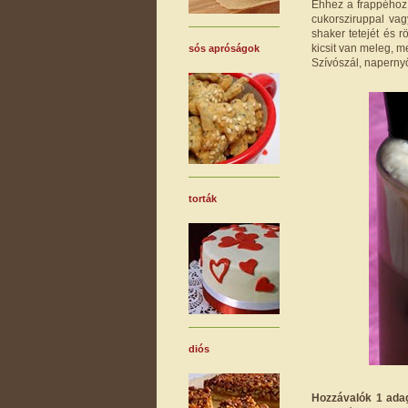
Ehhez a frappéhoz 
cukorsziruppal va
shaker tetejét és r
kicsit van meleg, 
sós apróságok
Szívószál, napernyő
torták
diós
Hozzávalók 1 ada