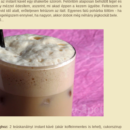
az instant kávét egy shakerbe szórom. Felöntöm alaposan behűtött tejjel és
gy mézzel édesítem, aszerint, mi akad éppen a kezem ügyébe. Felteszem a
övid idő alatt, erőteljesen felrázom az italt. Egyenes falú pohárba töltöm - ha
megelégszem ennyivel, ha nagyon, akkor dobok még néhány jégkockát bele.
...
ghoz:
2 teáskanálnyi instant kávé (akár koffeinmentes is lehet), cukorszirup