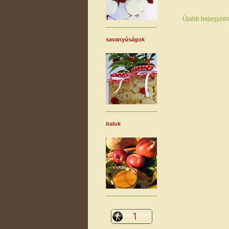
Újabb bejegyzé
savanyúságok
italok