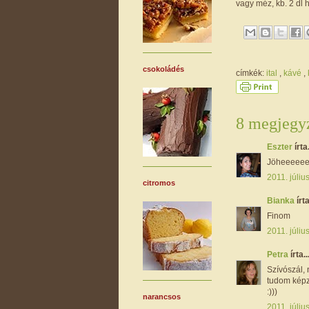
vagy méz, kb. 2 dl h
csokoládés
címkék:
ital
,
kávé
,
8 megjegyz
Eszter
írta.
Jöheeeeeet!
2011. júliu
citromos
Bianka
írta
Finom
2011. júliu
Petra
írta..
Szívószál, 
tudom képze
:)))
narancsos
2011. júliu