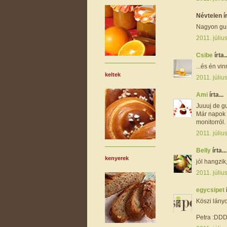
Névtelen ír
Nagyon gus
2011. júliu
Csibe
írta..
...és én vi
keltek
2011. júliu
Ami
írta...
Juuuj de g
Már napok ó
monitorról.
2011. júliu
Belly
írta...
kenyerek
jól hangzik
2011. júliu
egycsipet
Köszi lányo
Petra :DDD,