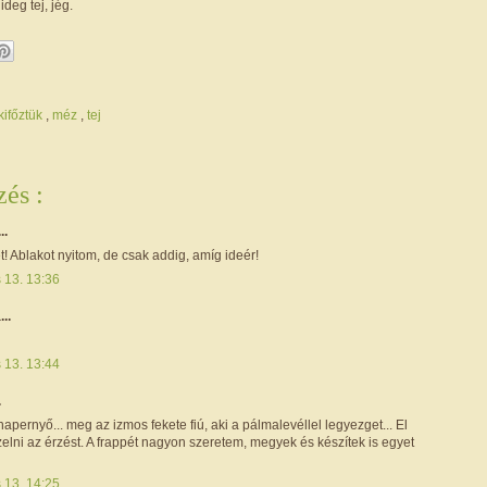
ideg tej, jég.
kifőztük
,
méz
,
tej
és :
..
 Ablakot nyitom, de csak addig, amíg ideér!
s 13. 13:36
...
s 13. 13:44
.
napernyő... meg az izmos fekete fiú, aki a pálmalevéllel legyezget... El
lni az érzést. A frappét nagyon szeretem, megyek és készítek is egyet
s 13. 14:25