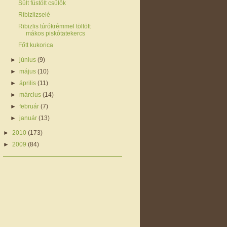
Sült füstölt csülök
Ribizlizselé
Ribizlis túrókrémmel töltött
mákos piskótatekercs
Főtt kukorica
►
június
(9)
►
május
(10)
►
április
(11)
►
március
(14)
►
február
(7)
►
január
(13)
►
2010
(173)
►
2009
(84)