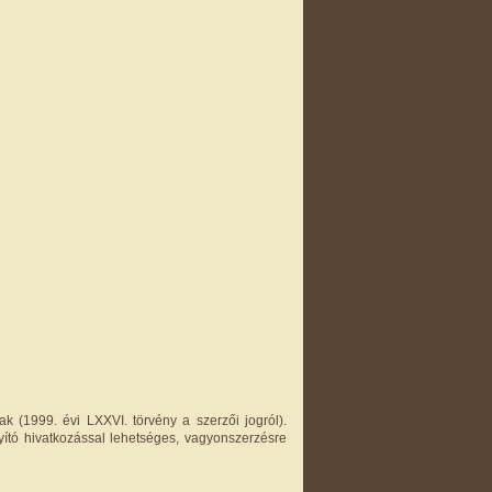
k (1999. évi LXXVI. törvény a szerzői jogról).
yító hivatkozással lehetséges, vagyonszerzésre