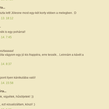
ta...
zta lett! Jólesne most egy-két korty ebben a melegben. :D
s 13. 18:12
.
nnék is egy pohárral!
s 14. 7:45
usztaaaaa!
ta vágyom egy jó kis frappéra, erre tessék... Leinnám a kávét a
s 14. 8:37
,pont ilyen kánikulába való!
s 14. 15:58
írta...
k, vigyétek, hűsöljetek! :))
 ezt vizualizáltam, köszi! :)