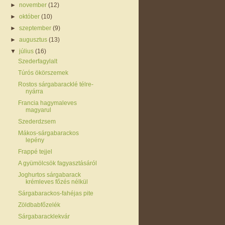
►
november
(12)
►
október
(10)
►
szeptember
(9)
►
augusztus
(13)
▼
július
(16)
Szederfagylalt
Túrós ökörszemek
Rostos sárgabaracklé télre-
nyárra
Francia hagymaleves
magyarul
Szederdzsem
Mákos-sárgabarackos
lepény
Frappé tejjel
A gyümölcsök fagyasztásáról
Joghurtos sárgabarack
krémleves főzés nélkül
Sárgabarackos-fahéjas pite
Zöldbabfőzelék
Sárgabaracklekvár