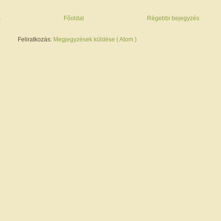
s
Főoldal
Régebbi bejegyzés
Feliratkozás:
Megjegyzések küldése ( Atom )