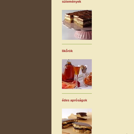
sütemények
likőrök
édes apróságok