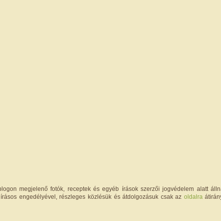
logon megjelenő fotók, receptek és egyéb írások szerzői jogvédelem alatt állna
írásos engedélyével, részleges közlésük és átdolgozásuk csak az
oldalra
átirán