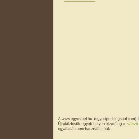
A www.egycsipet.hu (egycsipet.blogspot.com) b
Újraközlésük egyéb helyen kizárólag a
szerző
egyáltalán nem használhatóak.