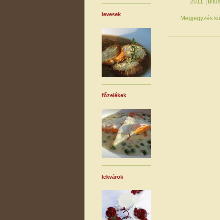
2011. júliu
levesek
Megjegyzés kü
főzelékek
lekvárok