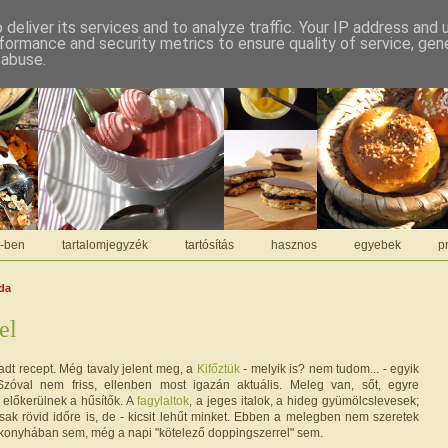
deliver its services and to analyze traffic. Your IP address and
formance and security metrics to ensure quality of service, ge
 abuse.
C-ben
tartalomjegyzék
tartósítás
hasznos
egyebek
pr
rda
el
adt recept. Még tavaly jelent meg, a
Kifőztük
- melyik is? nem tudom... - egyik
zóval nem friss, ellenben most igazán aktuális. Meleg van, sőt, egyre
 előkerülnek a hűsítők. A
fagylaltok
, a jeges italok, a hideg gyümölcslevesek;
sak rövid időre is, de - kicsit lehűt minket. Ebben a melegben nem szeretek
 konyhában sem, még a napi "kötelező doppingszerrel" sem.