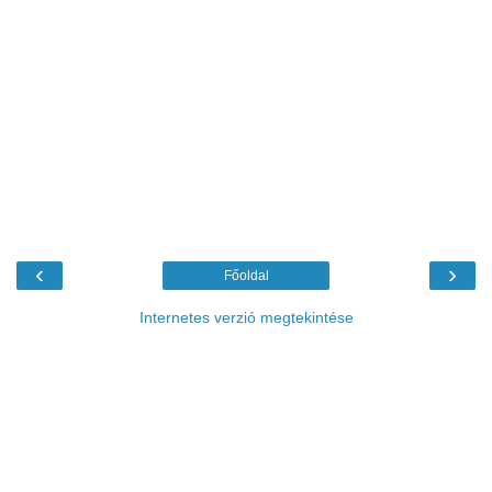
‹
›
Főoldal
Internetes verzió megtekintése