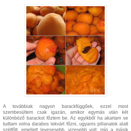
A továbbiak nagyon barackfüggőek, ezzel most
szembesültem csak igazán, amikor egymás után két
különböző barackot főztem be. Az egyikből ha akartam se
tudtam volna darabos lekvárt főzni, ugyanis pillanatok alatt
szétfőtt, emellett levesesebb, vizesebb volt, míg a másik