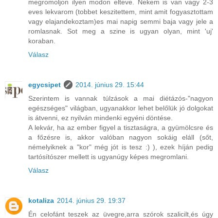
megromoljon ilyen modon elteve. Nekem is van vagy 2-3
eves lekvarom (tobbet keszitettem, mint amit fogyasztottam
vagy elajandekoztam)es mai napig semmi baja vagy jele a
romlasnak. Sot meg a szine is ugyan olyan, mint 'uj'
koraban.
Válasz
egycsipet
2014. június 29. 15:44
Szerintem is vannak túlzások a mai diétázós-"nagyon
egészséges" világban, ugyanakkor lehet belőlük jó dolgokat
is átvenni, ez nyilván mindenki egyéni döntése.
A lekvár, ha az ember figyel a tisztaságra, a gyümölcsre és
a főzésre is, akkor valóban nagyon sokáig eláll (sőt,
némelyiknek a "kor" még jót is tesz :) ), ezek híján pedig
tartósítószer mellett is ugyanúgy képes megromlani.
Válasz
kotaliza
2014. június 29. 19:37
Én celofánt teszek az üvegre,arra szórok szalicilt,és úgy