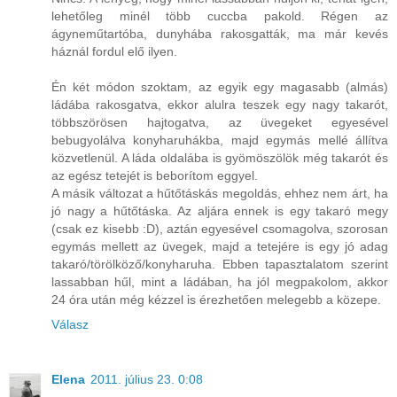
lehetőleg minél több cuccba pakold. Régen az
ágyneműtartóba, dunyhába rakosgatták, ma már kevés
háznál fordul elő ilyen.
Én két módon szoktam, az egyik egy magasabb (almás)
ládába rakosgatva, ekkor alulra teszek egy nagy takarót,
többszörösen hajtogatva, az üvegeket egyesével
bebugyolálva konyharuhákba, majd egymás mellé állítva
közvetlenül. A láda oldalába is gyömöszölök még takarót és
az egész tetejét is beborítom eggyel.
A másik változat a hűtőtáskás megoldás, ehhez nem árt, ha
jó nagy a hűtőtáska. Az aljára ennek is egy takaró megy
(csak ez kisebb :D), aztán egyesével csomagolva, szorosan
egymás mellett az üvegek, majd a tetejére is egy jó adag
takaró/törölköző/konyharuha. Ebben tapasztalatom szerint
lassabban hűl, mint a ládában, ha jól megpakolom, akkor
24 óra után még kézzel is érezhetően melegebb a közepe.
Válasz
Elena
2011. július 23. 0:08