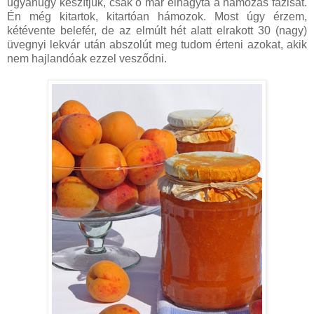
ugyanúgy készítjük, csak ő már elhagyta a hámozás fázisát.
Én még kitartok, kitartóan hámozok. Most úgy érzem,
kétévente belefér, de az elmúlt hét alatt elrakott 30 (nagy)
üvegnyi lekvár után abszolút meg tudom érteni azokat, akik
nem hajlandóak ezzel vesződni.