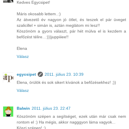
Kedves Egycsipet!
Máris okosabb lettem..:)
Az átvezető év nagyon jó ötlet, és teszek el pár üveget
szalicillel + simán is, aztán meglátom mi lesz!!
Köszönöm a gyors választ, pár hét múlva el is kezdem a
befőzést télire...:)))juppiiiee!!
Elena
Válasz
egycsipet
2011. július 23. 10:39
Elena, örülök és sok sikert kívánok a befőzésekhez! ;))
Válasz
Balwin
2011. július 23. 22:47
Köszönöm szépen a segítséget, ezek után már csak nem
rontom el :) Ha mégis, akkor nagggyon láma vagyok...
Köszi szépen! :)