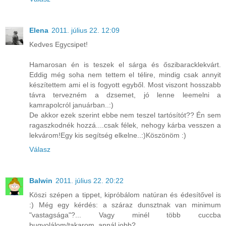
Elena
2011. július 22. 12:09
Kedves Egycsipet!
Hamarosan én is teszek el sárga és őszibaracklekvárt.
Eddig még soha nem tettem el télire, mindig csak annyit
készítettem ami el is fogyott egyből. Most viszont hosszabb
távra tervezném a dzsemet, jó lenne leemelni a
kamrapolcról januárban..:)
De akkor ezek szerint ebbe nem teszel tartósítót?? Én sem
ragaszkodnék hozzá....csak félek, nehogy kárba vesszen a
lekvárom!Egy kis segítség elkelne..:)Köszönöm :)
Válasz
Balwin
2011. július 22. 20:22
Köszi szépen a tippet, kipróbálom natúran és édesítővel is
:) Még egy kérdés: a száraz dunsztnak van minimum
"vastagsága"?... Vagy minél több cuccba
bugyolálom/takarom, annál jobb?