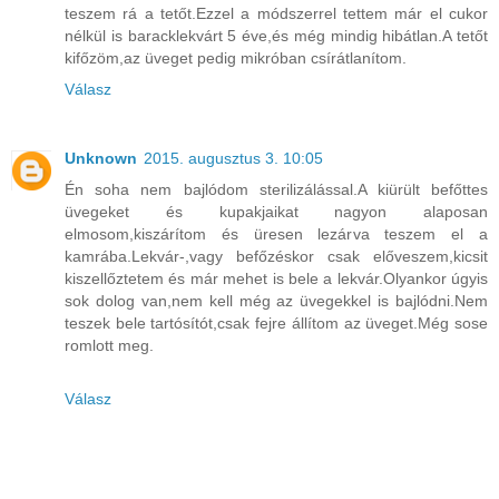
teszem rá a tetőt.Ezzel a módszerrel tettem már el cukor
nélkül is baracklekvárt 5 éve,és még mindig hibátlan.A tetőt
kifőzöm,az üveget pedig mikróban csírátlanítom.
Válasz
Unknown
2015. augusztus 3. 10:05
Én soha nem bajlódom sterilizálással.A kiürült befőttes
üvegeket és kupakjaikat nagyon alaposan
elmosom,kiszárítom és üresen lezárva teszem el a
kamrába.Lekvár-,vagy befőzéskor csak előveszem,kicsit
kiszellőztetem és már mehet is bele a lekvár.Olyankor úgyis
sok dolog van,nem kell még az üvegekkel is bajlódni.Nem
teszek bele tartósítót,csak fejre állítom az üveget.Még sose
romlott meg.
Válasz