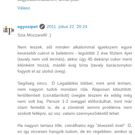
Válasz
egycsipet
2011. július 22. 20:24
Szia Mozzarelli! ;)
Nem teszek, sőt minden alkalommal igyekszem egyre
kevesebb cukrot is beletenni - legutóbb 2 éve főztem ilyet
(tavaly nem volt termés), akkor úgy 45 dekányi cukor ment
kilónként hozzá, másfél évig bírta (tavaly karácsonykor
fogyott el az utolsó üveg).
Segítség nincs. :D Legalábbis többet, mint amit leírtam,
nem nagyon tudok mondani róla. Alaposan kitisztított,
fertőtlenített (csírátlanított) üvegbe teszem és eddig még
nem volt baj. Persze 1-2 üveggel előfordulhat, mint már
írtam fentebb is, de a zöménél semmi probléma nem
szokott fellépni, az vsz. valami szennyeződéstől lehet.
Ha nagyon tartasz tőle, csinálhatsz egy "átvezető évet" :D,
ez így viccesen hangzik tudom, de én régebben, amikor új