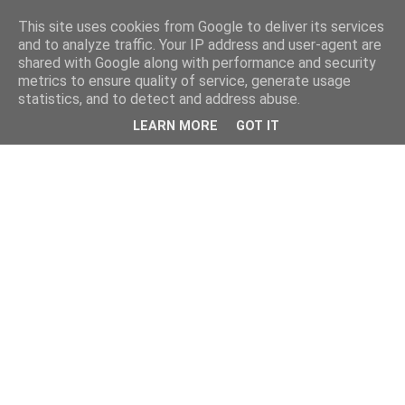
This site uses cookies from Google to deliver its services
and to analyze traffic. Your IP address and user-agent are
shared with Google along with performance and security
metrics to ensure quality of service, generate usage
statistics, and to detect and address abuse.
LEARN MORE
GOT IT