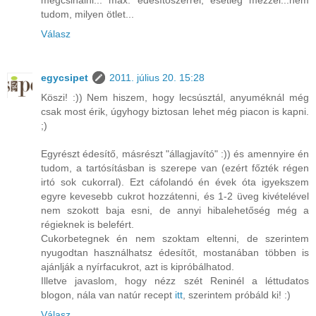
megcsinálni... max. édesítőszerrel, esetleg mézzel...nem
tudom, milyen ötlet...
Válasz
egycsipet
2011. július 20. 15:28
Köszi! :)) Nem hiszem, hogy lecsúsztál, anyuméknál még
csak most érik, úgyhogy biztosan lehet még piacon is kapni.
;)
Egyrészt édesítő, másrészt "állagjavító" :)) és amennyire én
tudom, a tartósításban is szerepe van (ezért főzték régen
irtó sok cukorral). Ezt cáfolandó én évek óta igyekszem
egyre kevesebb cukrot hozzátenni, és 1-2 üveg kivételével
nem szokott baja esni, de annyi hibalehetőség még a
régieknek is belefért.
Cukorbetegnek én nem szoktam eltenni, de szerintem
nyugodtan használhatsz édesítőt, mostanában többen is
ajánlják a nyírfacukrot, azt is kipróbálhatod.
Illetve javaslom, hogy nézz szét Reninél a léttudatos
blogon, nála van natúr recept
itt
, szerintem próbáld ki! :)
Válasz