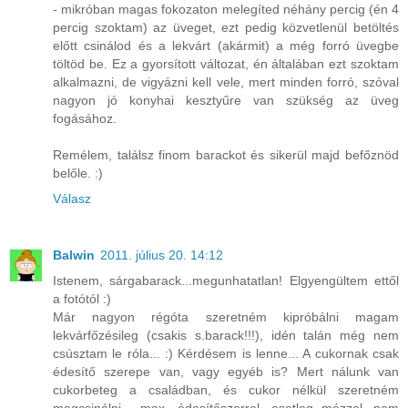
- mikróban magas fokozaton melegíted néhány percig (én 4
percig szoktam) az üveget, ezt pedig közvetlenül betöltés
előtt csinálod és a lekvárt (akármit) a még forró üvegbe
töltöd be. Ez a gyorsított változat, én általában ezt szoktam
alkalmazni, de vigyázni kell vele, mert minden forró, szóval
nagyon jó konyhai kesztyűre van szükség az üveg
fogásához.
Remélem, találsz finom barackot és sikerül majd befőznöd
belőle. :)
Válasz
Balwin
2011. július 20. 14:12
Istenem, sárgabarack...megunhatatlan! Elgyengültem ettől
a fotótól :)
Már nagyon régóta szeretném kipróbálni magam
lekvárfőzésileg (csakis s.barack!!!), idén talán még nem
csúsztam le róla... :) Kérdésem is lenne... A cukornak csak
édesítő szerepe van, vagy egyéb is? Mert nálunk van
cukorbeteg a családban, és cukor nélkül szeretném