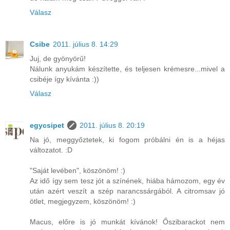
Válasz
Csibe
2011. július 8. 14:29
Juj, de gyönyörű!
Nálunk anyukám készítette, és teljesen krémesre...mivel a
csibéje így kívánta :))
Válasz
egycsipet
2011. július 8. 20:19
Na jó, meggyőztetek, ki fogom próbálni én is a héjas
változatot. :D
"Saját levében", köszönöm! :)
Az idő így sem tesz jót a színének, hiába hámozom, egy év
után azért veszít a szép narancssárgából. A citromsav jó
ötlet, megjegyzem, köszönöm! :)
Macus, előre is jó munkát kívánok! Őszibarackot nem