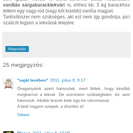
vaníliás sárgabaracklekvár
t is, ehhez kb. 3 kg barackhoz
tettem egy nagy rúd (vagy két kisebb) vanília magjait.
Tartósítószer nem szükséges, aki ezt nem így gondolja, pici
szalicilt tegyen a lekvárok tetejére.
Megosztás
25 megjegyzés:
"saját levében"
2011. július 8. 9:17
Öreganyáink azért hámoztak, mert féltek, hogy később
megbarnul a lekvár. De szerintem szükségtelen, én sem
hámozok, inkább teszek bele egy kis citromsavat.
A tieid nagyon szépek, a díszítés is!
Válasz