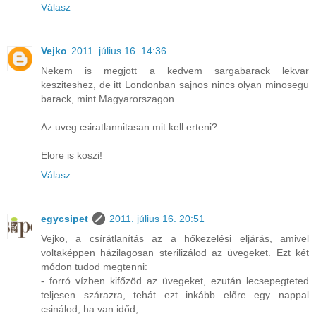
Válasz
Vejko
2011. július 16. 14:36
Nekem is megjott a kedvem sargabarack lekvar
kesziteshez, de itt Londonban sajnos nincs olyan minosegu
barack, mint Magyarorszagon.
Az uveg csiratlannitasan mit kell erteni?
Elore is koszi!
Válasz
egycsipet
2011. július 16. 20:51
Vejko, a csírátlanítás az a hőkezelési eljárás, amivel
voltaképpen házilagosan sterilizálod az üvegeket. Ezt két
módon tudod megtenni:
- forró vízben kifőzöd az üvegeket, ezután lecsepegteted
teljesen szárazra, tehát ezt inkább előre egy nappal
csinálod, ha van időd,