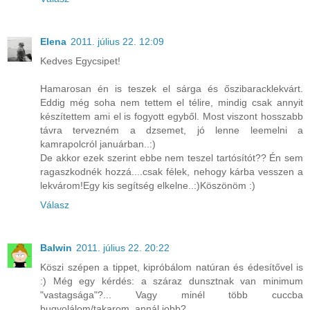
Elena
2011. július 22. 12:09
Kedves Egycsipet!
Hamarosan én is teszek el sárga és őszibaracklekvárt.
Eddig még soha nem tettem el télire, mindig csak annyit
készítettem ami el is fogyott egyből. Most viszont hosszabb
távra tervezném a dzsemet, jó lenne leemelni a
kamrapolcról januárban..:)
De akkor ezek szerint ebbe nem teszel tartósítót?? Én sem
ragaszkodnék hozzá....csak félek, nehogy kárba vesszen a
lekvárom!Egy kis segítség elkelne..:)Köszönöm :)
Válasz
Balwin
2011. július 22. 20:22
Köszi szépen a tippet, kipróbálom natúran és édesítővel is
:) Még egy kérdés: a száraz dunsztnak van minimum
"vastagsága"?... Vagy minél több cuccba
bugyolálom/takarom, annál jobb?