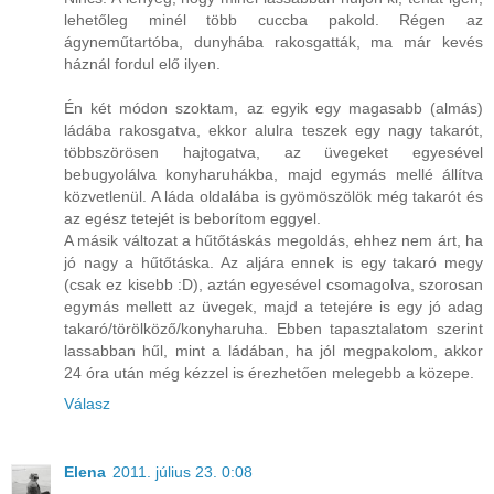
lehetőleg minél több cuccba pakold. Régen az
ágyneműtartóba, dunyhába rakosgatták, ma már kevés
háznál fordul elő ilyen.
Én két módon szoktam, az egyik egy magasabb (almás)
ládába rakosgatva, ekkor alulra teszek egy nagy takarót,
többszörösen hajtogatva, az üvegeket egyesével
bebugyolálva konyharuhákba, majd egymás mellé állítva
közvetlenül. A láda oldalába is gyömöszölök még takarót és
az egész tetejét is beborítom eggyel.
A másik változat a hűtőtáskás megoldás, ehhez nem árt, ha
jó nagy a hűtőtáska. Az aljára ennek is egy takaró megy
(csak ez kisebb :D), aztán egyesével csomagolva, szorosan
egymás mellett az üvegek, majd a tetejére is egy jó adag
takaró/törölköző/konyharuha. Ebben tapasztalatom szerint
lassabban hűl, mint a ládában, ha jól megpakolom, akkor
24 óra után még kézzel is érezhetően melegebb a közepe.
Válasz
Elena
2011. július 23. 0:08