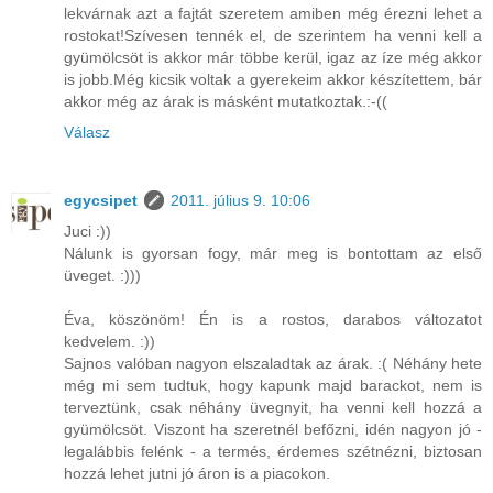
lekvárnak azt a fajtát szeretem amiben még érezni lehet a
rostokat!Szívesen tennék el, de szerintem ha venni kell a
gyümölcsöt is akkor már többe kerül, igaz az íze még akkor
is jobb.Még kicsik voltak a gyerekeim akkor készítettem, bár
akkor még az árak is másként mutatkoztak.:-((
Válasz
egycsipet
2011. július 9. 10:06
Juci :))
Nálunk is gyorsan fogy, már meg is bontottam az első
üveget. :)))
Éva, köszönöm! Én is a rostos, darabos változatot
kedvelem. :))
Sajnos valóban nagyon elszaladtak az árak. :( Néhány hete
még mi sem tudtuk, hogy kapunk majd barackot, nem is
terveztünk, csak néhány üvegnyit, ha venni kell hozzá a
gyümölcsöt. Viszont ha szeretnél befőzni, idén nagyon jó -
legalábbis felénk - a termés, érdemes szétnézni, biztosan
hozzá lehet jutni jó áron is a piacokon.