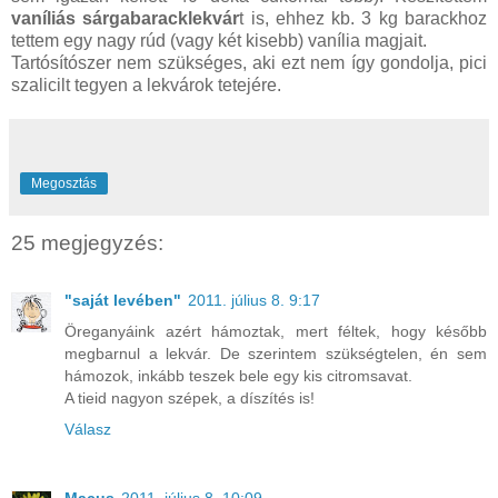
vaníliás sárgabaracklekvár
t is, ehhez kb. 3 kg barackhoz
tettem egy nagy rúd (vagy két kisebb) vanília magjait.
Tartósítószer nem szükséges, aki ezt nem így gondolja, pici
szalicilt tegyen a lekvárok tetejére.
Megosztás
25 megjegyzés:
"saját levében"
2011. július 8. 9:17
Öreganyáink azért hámoztak, mert féltek, hogy később
megbarnul a lekvár. De szerintem szükségtelen, én sem
hámozok, inkább teszek bele egy kis citromsavat.
A tieid nagyon szépek, a díszítés is!
Válasz