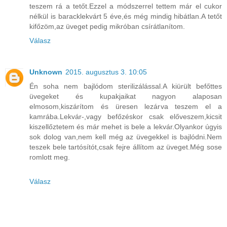
teszem rá a tetőt.Ezzel a módszerrel tettem már el cukor
nélkül is baracklekvárt 5 éve,és még mindig hibátlan.A tetőt
kifőzöm,az üveget pedig mikróban csírátlanítom.
Válasz
Unknown
2015. augusztus 3. 10:05
Én soha nem bajlódom sterilizálással.A kiürült befőttes
üvegeket és kupakjaikat nagyon alaposan
elmosom,kiszárítom és üresen lezárva teszem el a
kamrába.Lekvár-,vagy befőzéskor csak előveszem,kicsit
kiszellőztetem és már mehet is bele a lekvár.Olyankor úgyis
sok dolog van,nem kell még az üvegekkel is bajlódni.Nem
teszek bele tartósítót,csak fejre állítom az üveget.Még sose
romlott meg.
Válasz