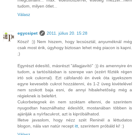
megcsinálni... max. édesítőszerrel, esetleg mézzel...nem
tudom, milyen ötlet...
Válasz
egycsipet
2011. július 20. 15:28
Köszi! :)) Nem hiszem, hogy lecsúsztál, anyuméknál még
csak most érik, úgyhogy biztosan lehet még piacon is kapni.
;)
Egyrészt édesítő, másrészt "állagjavító" :)) és amennyire én
tudom, a tartósításban is szerepe van (ezért főzték régen
irtó sok cukorral). Ezt cáfolandó én évek óta igyekszem
egyre kevesebb cukrot hozzátenni, és 1-2 üveg kivételével
nem szokott baja esni, de annyi hibalehetőség még a
régieknek is belefért.
Cukorbetegnek én nem szoktam eltenni, de szerintem
nyugodtan használhatsz édesítőt, mostanában többen is
ajánlják a nyírfacukrot, azt is kipróbálhatod.
Illetve javaslom, hogy nézz szét Reninél a léttudatos
blogon, nála van natúr recept
itt
, szerintem próbáld ki! :)
Válasz