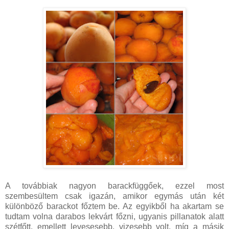
A továbbiak nagyon barackfüggőek, ezzel most
szembesültem csak igazán, amikor egymás után két
különböző barackot főztem be. Az egyikből ha akartam se
tudtam volna darabos lekvárt főzni, ugyanis pillanatok alatt
szétfőtt, emellett levesesebb, vizesebb volt, míg a másik