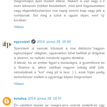
megromoljon ilyen modon elteve. Nekem is van vagy 2-3
eves lekvarom (tobbet keszitettem, mint amit fogyasztottam
vagy elajandekoztam)es mai napig semmi baja vagy jele a
romlasnak. Sot meg a szine is ugyan olyan, mint 'uj'
koraban.
Válasz
egycsipet
2014. június 29. 15:44
Szerintem is vannak túlzások a mai diétázós-"nagyon
egészséges" világban, ugyanakkor lehet belőlük jó dolgokat
is átvenni, ez nyilván mindenki egyéni döntése.
A lekvár, ha az ember figyel a tisztaságra, a gyümölcsre és
a főzésre is, akkor valóban nagyon sokáig eláll (sőt,
némelyiknek a "kor" még jót is tesz :) ), ezek híján pedig
tartósítószer mellett is ugyanúgy képes megromlani.
Válasz
kotaliza
2014. június 29. 19:37
Én celofánt teszek az üvegre,arra szórok szalicilt,és úgy