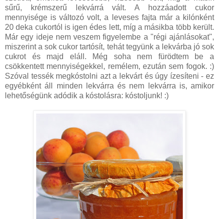
sűrű, krémszerű lekvárrá vált. A hozzáadott cukor
mennyisége is változó volt, a leveses fajta már a kilónként
20 deka cukortól is igen édes lett, míg a másikba több került.
Már egy ideje nem veszem figyelembe a "régi ajánlásokat",
miszerint a sok cukor tartósít, tehát tegyünk a lekvárba jó sok
cukrot és majd eláll. Még soha nem fürödtem be a
csökkentett mennyiségekkel, remélem, ezután sem fogok. :)
Szóval tessék megkóstolni azt a lekvárt és úgy ízesíteni - ez
egyébként áll minden lekvárra és nem lekvárra is, amikor
lehetőségünk adódik a kóstolásra: kóstoljunk! :)