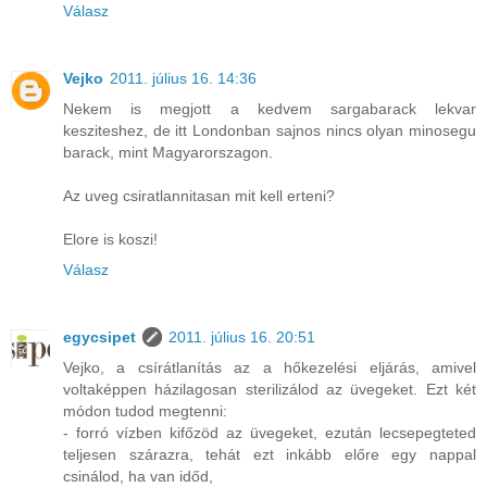
Válasz
Vejko
2011. július 16. 14:36
Nekem is megjott a kedvem sargabarack lekvar
kesziteshez, de itt Londonban sajnos nincs olyan minosegu
barack, mint Magyarorszagon.
Az uveg csiratlannitasan mit kell erteni?
Elore is koszi!
Válasz
egycsipet
2011. július 16. 20:51
Vejko, a csírátlanítás az a hőkezelési eljárás, amivel
voltaképpen házilagosan sterilizálod az üvegeket. Ezt két
módon tudod megtenni:
- forró vízben kifőzöd az üvegeket, ezután lecsepegteted
teljesen szárazra, tehát ezt inkább előre egy nappal
csinálod, ha van időd,