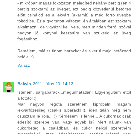
- mikróban magas fokozaton melegíted néhány percig (én 4
percig szoktam) az üveget, ezt pedig közvetlenül betöltés
előtt csinálod és a lekvárt (akármit) a még forró üvegbe
töltöd be. Ez a gyorsított változat, én általában ezt szoktam
alkalmazni, de vigyázni kell vele, mert minden forró, szóval
nagyon jó konyhai kesztyűre van szükség az üveg
fogásához.
Remélem, találsz finom barackot és sikerül majd befőznöd
belőle. :)
Válasz
Balwin
2011. július 20. 14:12
Istenem, sárgabarack...megunhatatlan! Elgyengültem ettől
a fotótól :)
Már nagyon régóta szeretném kipróbálni magam
lekvárfőzésileg (csakis s.barack!!!), idén talán még nem
csúsztam le róla... :) Kérdésem is lenne... A cukornak csak
édesítő szerepe van, vagy egyéb is? Mert nálunk van
cukorbeteg a családban, és cukor nélkül szeretném