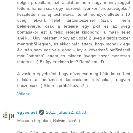
dolgot próbáltam, azt általában nem nagy mennyiséggel
tettem, hanem csak egy részével. Ilyenkor "próbaüvegeket"
készítettem az új technikával, tehát mondjuk eltettem 10
üveg lekvárt, felét tartósítószerrel (szalicil, nem
belekeverve, csak a tetejére egy picit és az üveg
bontásakor ezt a felső réteget kidobom), a másik felét
anélkül. Úgy intéztem, hogy az utolsó 2 üveg a tartósítószer
mentesből legyen, és ekkor már láttam, hogy mondjuk egy
év után sem volt vele gond - így a következő befőzésnél
már "bátrabb" lettem és minden üveget t.szer mentesen
tettem el. :) Ez így értelmes lett? Remélem. :D
Javaslom egyébként, hogy nézegesd meg Léttudatos Reni
oldalán a befőzéssel kapcsolatos leírásokat, nagyon
hasznosak. :) Sikeres próbálkozást! ;)
Válasz
egycsipet
2011. július 22. 20:33
Micsoda forgalom, Balwin, szia! :)
Nincs. A lényeg, hogy minél lassabban hűljön ki, tehát igen,