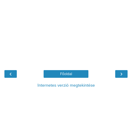
‹
›
Főoldal
Internetes verzió megtekintése