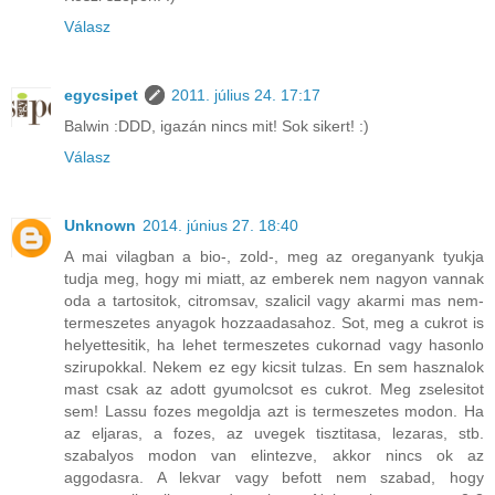
Válasz
egycsipet
2011. július 24. 17:17
Balwin :DDD, igazán nincs mit! Sok sikert! :)
Válasz
Unknown
2014. június 27. 18:40
A mai vilagban a bio-, zold-, meg az oreganyank tyukja
tudja meg, hogy mi miatt, az emberek nem nagyon vannak
oda a tartositok, citromsav, szalicil vagy akarmi mas nem-
termeszetes anyagok hozzaadasahoz. Sot, meg a cukrot is
helyettesitik, ha lehet termeszetes cukornad vagy hasonlo
szirupokkal. Nekem ez egy kicsit tulzas. En sem hasznalok
mast csak az adott gyumolcsot es cukrot. Meg zselesitot
sem! Lassu fozes megoldja azt is termeszetes modon. Ha
az eljaras, a fozes, az uvegek tisztitasa, lezaras, stb.
szabalyos modon van elintezve, akkor nincs ok az
aggodasra. A lekvar vagy befott nem szabad, hogy