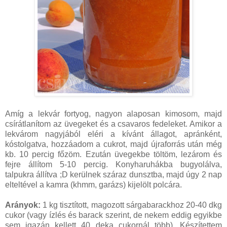
Amíg a lekvár fortyog, nagyon alaposan kimosom, majd
csírátlanítom az üvegeket és a csavaros fedeleket. Amikor a
lekvárom nagyjából eléri a kívánt állagot, apránként,
kóstolgatva, hozzáadom a cukrot, majd újraforrás után még
kb. 10 percig főzöm. Ezután üvegekbe töltöm, lezárom és
fejre állítom 5-10 percig. Konyharuhákba bugyolálva,
talpukra állítva ;D kerülnek száraz dunsztba, majd úgy 2 nap
elteltével a kamra (khmm, garázs) kijelölt polcára.
Arányok:
1 kg tisztított, magozott sárgabarackhoz 20-40 dkg
cukor (vagy ízlés és barack szerint, de nekem eddig egyikbe
sem igazán kellett 40 deka cukornál több). Készítettem