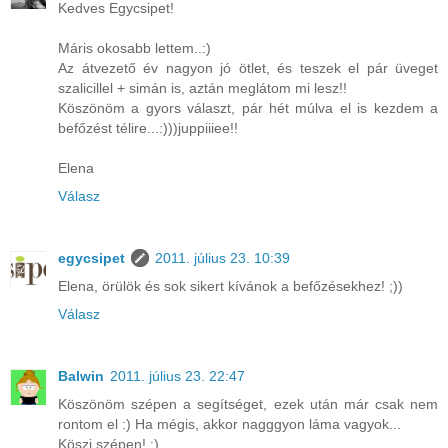
Kedves Egycsipet!
Máris okosabb lettem..:)
Az átvezető év nagyon jó ötlet, és teszek el pár üveget
szalicillel + simán is, aztán meglátom mi lesz!!
Köszönöm a gyors választ, pár hét múlva el is kezdem a
befőzést télire...:)))juppiiiee!!
Elena
Válasz
egycsipet
2011. július 23. 10:39
Elena, örülök és sok sikert kívánok a befőzésekhez! ;))
Válasz
Balwin
2011. július 23. 22:47
Köszönöm szépen a segítséget, ezek után már csak nem
rontom el :) Ha mégis, akkor nagggyon láma vagyok...
Köszi szépen! :)