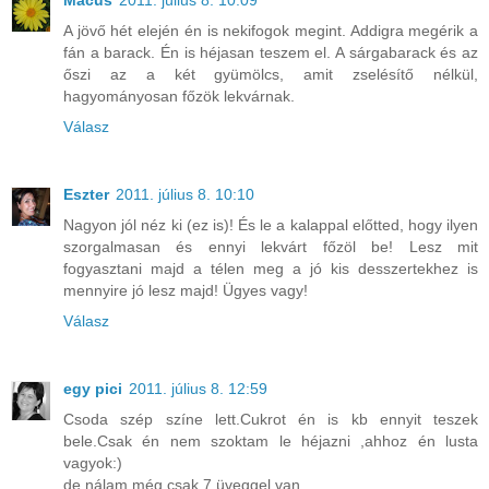
Macus
2011. július 8. 10:09
A jövő hét elején én is nekifogok megint. Addigra megérik a
fán a barack. Én is héjasan teszem el. A sárgabarack és az
őszi az a két gyümölcs, amit zselésítő nélkül,
hagyományosan főzök lekvárnak.
Válasz
Eszter
2011. július 8. 10:10
Nagyon jól néz ki (ez is)! És le a kalappal előtted, hogy ilyen
szorgalmasan és ennyi lekvárt főzöl be! Lesz mit
fogyasztani majd a télen meg a jó kis desszertekhez is
mennyire jó lesz majd! Ügyes vagy!
Válasz
egy pici
2011. július 8. 12:59
Csoda szép színe lett.Cukrot én is kb ennyit teszek
bele.Csak én nem szoktam le héjazni ,ahhoz én lusta
vagyok:)
de nálam még csak 7 üveggel van .