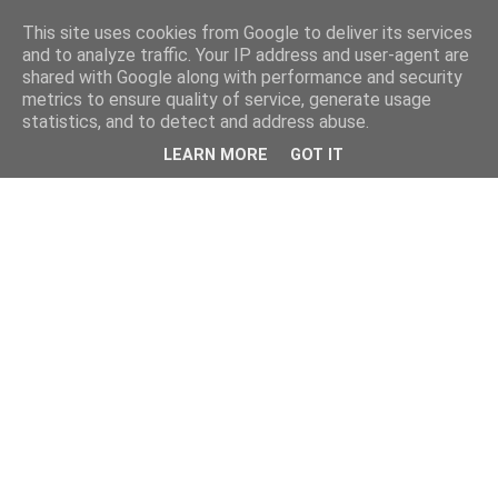
This site uses cookies from Google to deliver its services
and to analyze traffic. Your IP address and user-agent are
shared with Google along with performance and security
metrics to ensure quality of service, generate usage
statistics, and to detect and address abuse.
LEARN MORE
GOT IT