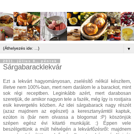
▼
2011. július 8., péntek
Sárgabaracklekvár
Ezt a lekvárt hagyományosan, zselésítő nélkül készítem,
illetve nem 100%-ban, mert nem darálom le a barackot, mint
sok régi receptben. Leginkább azért, mert darabosan
szeretjük, de amikor nagyon tele a fazék, még így is rostjaira
esik kevergetés közben. Az idei sárgabarack nagy részét
(azaz majdnem az egészet) a keresztanyámtól kaptuk,
ezúton is (bár nem olvassa a blogomat :P) köszönjük
szépen egész évi kitartó munkáját. :) Éppen vele
beszélgettünk a múlt hétvégén a lekvárfőzésről: majdnem