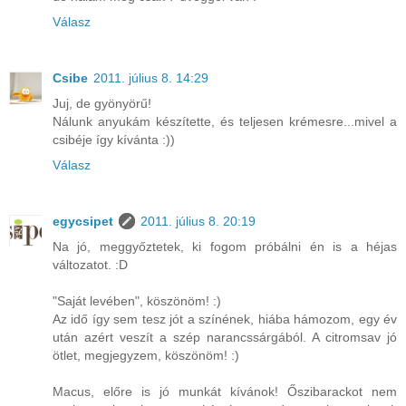
Válasz
Csibe
2011. július 8. 14:29
Juj, de gyönyörű!
Nálunk anyukám készítette, és teljesen krémesre...mivel a
csibéje így kívánta :))
Válasz
egycsipet
2011. július 8. 20:19
Na jó, meggyőztetek, ki fogom próbálni én is a héjas
változatot. :D
"Saját levében", köszönöm! :)
Az idő így sem tesz jót a színének, hiába hámozom, egy év
után azért veszít a szép narancssárgából. A citromsav jó
ötlet, megjegyzem, köszönöm! :)
Macus, előre is jó munkát kívánok! Őszibarackot nem