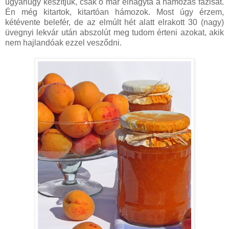
ugyanúgy készítjük, csak ő már elhagyta a hámozás fázisát.
Én még kitartok, kitartóan hámozok. Most úgy érzem,
kétévente belefér, de az elmúlt hét alatt elrakott 30 (nagy)
üvegnyi lekvár után abszolút meg tudom érteni azokat, akik
nem hajlandóak ezzel vesződni.