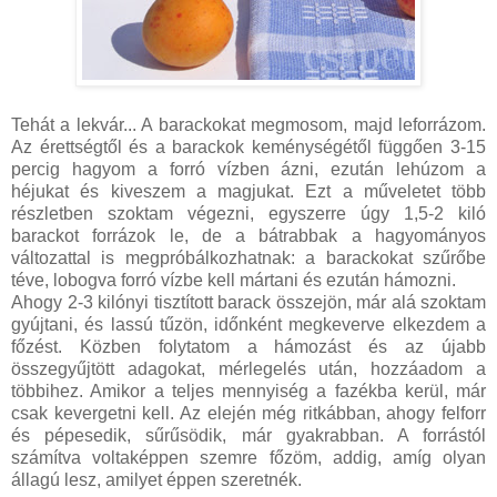
Tehát a lekvár... A barackokat megmosom, majd leforrázom.
Az érettségtől és a barackok keménységétől függően 3-15
percig hagyom a forró vízben ázni, ezután lehúzom a
héjukat és kiveszem a magjukat. Ezt a műveletet több
részletben szoktam végezni, egyszerre úgy 1,5-2 kiló
barackot forrázok le, de a bátrabbak a hagyományos
változattal is megpróbálkozhatnak: a barackokat szűrőbe
téve, lobogva forró vízbe kell mártani és ezután hámozni.
Ahogy 2-3 kilónyi tisztított barack összejön, már alá szoktam
gyújtani, és lassú tűzön, időnként megkeverve elkezdem a
főzést. Közben folytatom a hámozást és az újabb
összegyűjtött adagokat, mérlegelés után, hozzáadom a
többihez. Amikor a teljes mennyiség a fazékba kerül, már
csak kevergetni kell. Az elején még ritkábban, ahogy felforr
és pépesedik, sűrűsödik, már gyakrabban. A forrástól
számítva voltaképpen szemre főzöm, addig, amíg olyan
állagú lesz, amilyet éppen szeretnék.