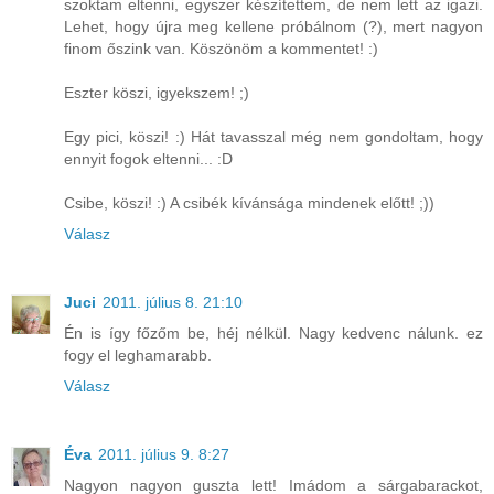
szoktam eltenni, egyszer készítettem, de nem lett az igazi.
Lehet, hogy újra meg kellene próbálnom (?), mert nagyon
finom őszink van. Köszönöm a kommentet! :)
Eszter köszi, igyekszem! ;)
Egy pici, köszi! :) Hát tavasszal még nem gondoltam, hogy
ennyit fogok eltenni... :D
Csibe, köszi! :) A csibék kívánsága mindenek előtt! ;))
Válasz
Juci
2011. július 8. 21:10
Én is így főzőm be, héj nélkül. Nagy kedvenc nálunk. ez
fogy el leghamarabb.
Válasz
Éva
2011. július 9. 8:27
Nagyon nagyon guszta lett! Imádom a sárgabarackot,