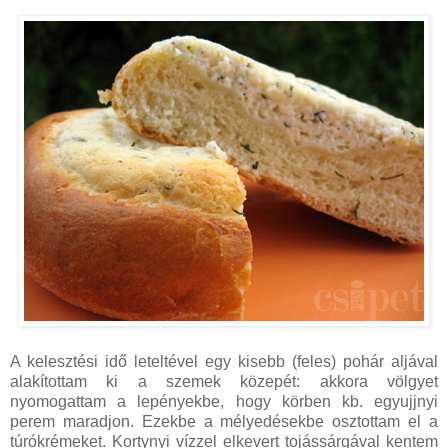
A kelesztési idő leteltével egy kisebb (feles) pohár aljával
alakítottam ki a szemek közepét: akkora völgyet
nyomogattam a lepényekbe, hogy körben kb. egyujjnyi
perem maradjon. Ezekbe a mélyedésekbe osztottam el a
túrókrémeket. Kortynyi vízzel elkevert tojássárgával kentem