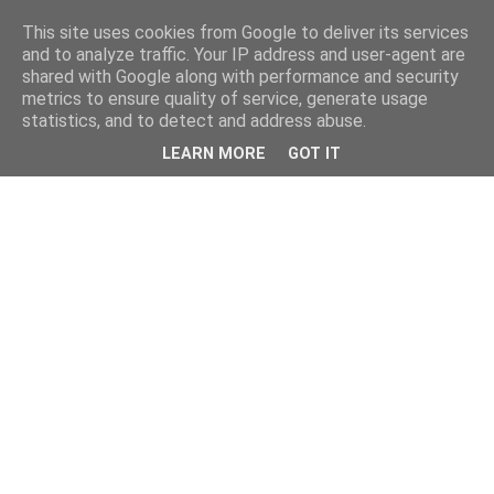
This site uses cookies from Google to deliver its services
and to analyze traffic. Your IP address and user-agent are
shared with Google along with performance and security
metrics to ensure quality of service, generate usage
statistics, and to detect and address abuse.
LEARN MORE
GOT IT