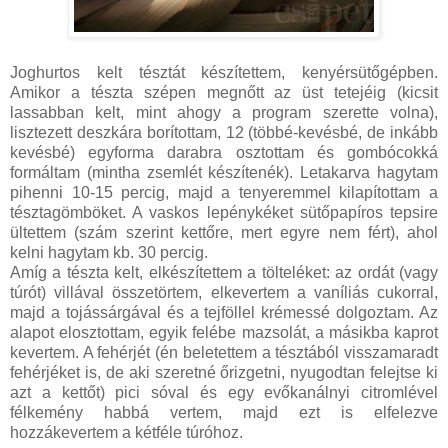
Joghurtos kelt tésztát készítettem, kenyérsütőgépben.
Amikor a tészta szépen megnőtt az üst tetejéig (kicsit
lassabban kelt, mint ahogy a program szerette volna),
lisztezett deszkára borítottam, 12 (többé-kevésbé, de inkább
kevésbé) egyforma darabra osztottam és gombócokká
formáltam (mintha zsemlét készítenék). Letakarva hagytam
pihenni 10-15 percig, majd a tenyeremmel kilapítottam a
tésztagömböket. A vaskos lepénykéket sütőpapíros tepsire
ültettem (szám szerint kettőre, mert egyre nem fért), ahol
kelni hagytam kb. 30 percig.
Amíg a tészta kelt, elkészítettem a tölteléket: az ordát (vagy
túrót) villával összetörtem, elkevertem a vaníliás cukorral,
majd a tojássárgával és a tejföllel krémessé dolgoztam. Az
alapot elosztottam, egyik felébe mazsolát, a másikba kaprot
kevertem. A fehérjét (én beletettem a tésztából visszamaradt
fehérjéket is, de aki szeretné őrizgetni, nyugodtan felejtse ki
azt a kettőt) pici sóval és egy evőkanálnyi citromlével
félkemény habbá vertem, majd ezt is elfelezve
hozzákevertem a kétféle túróhoz.