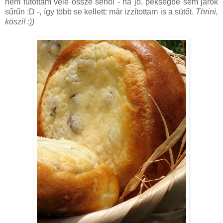
nem futottam vele össze sehol - na jó, pékségbe sem járok
sűrűn :D -, így több se kellett: már izzítottam is a sütőt.
Thrini,
köszi! :))