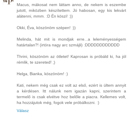
Macus, mákosat nem láttam anno, de nekem is eszembe
jutott, miközben készítettem. Jó habosan, egy kis lekvárt
alátenni, mmm. :D Én köszi! :))
Okki, Éva, köszönöm szépen! :))
Melinda, hát mit is mondjak erre...a leleményességem
határtalan?! (irtóra nagy arc szmájli) :DDDDDDDDDDDD
Thrini, köszönöm az ötletet! Kaprosan is próbáld ki, ha jól
rémlik, te szereted! ;)
Helga, Bianka, köszönöm! :)
Kati, nekem még csak ez volt az első, ezért is ültem annyit
a kérdésen. Itt nálunk nem igazán kapni, szerintem a
termelő is csak elvétve hoz belőle a piacra. Kellemes volt,
ha hozzájutok még, fogok vele próbálkozni. :)
Válasz