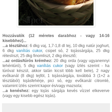
Hozzávalók (12 méretes darabhoz - vagy 14-16
kisebbhez)...
...a tésztához:
6 dkg vaj, 1,7-1,8 dl tej, 10 dkg natúr joghurt,
6 dkg
vaníliás cukor
, csipet só, 2 tojássárgája, 25 dkg
rétesliszt, 25 dkg finomliszt, 2 dkg élesztő;
...az ordás/túrós krémhez:
20 dkg orda (vagy ugyanennyi
tehéntúró), 5 dkg
vaníliás cukor
(vagy ízlés szerint - ha
túróval készül, akkor talán kicsit több kell bele), 2 nagy
evőkanál (8 dkg) tejföl, 1 tojássárgája, továbbá 3 (1+2 a
tésztából) tojásfehérje, pici só, egy evőkanál citromlé,
valamint ízlés szerint kapor és/vagy mazsola;
...a kenéshez:
egy tojás sárgája kevés vízzel elkeverve
(vagy egy kisebb egész tojás).