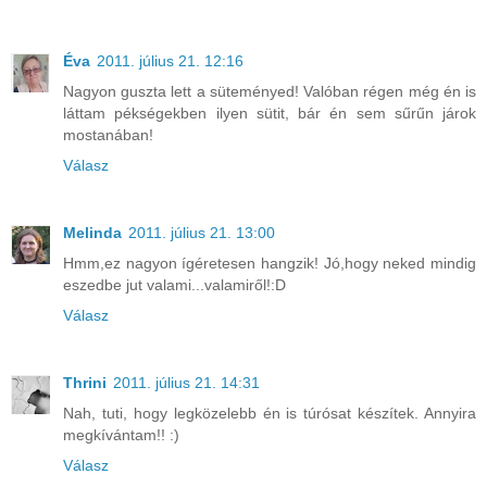
Éva
2011. július 21. 12:16
Nagyon guszta lett a süteményed! Valóban régen még én is
láttam pékségekben ilyen sütit, bár én sem sűrűn járok
mostanában!
Válasz
Melinda
2011. július 21. 13:00
Hmm,ez nagyon ígéretesen hangzik! Jó,hogy neked mindig
eszedbe jut valami...valamiről!:D
Válasz
Thrini
2011. július 21. 14:31
Nah, tuti, hogy legközelebb én is túrósat készítek. Annyira
megkívántam!! :)
Válasz