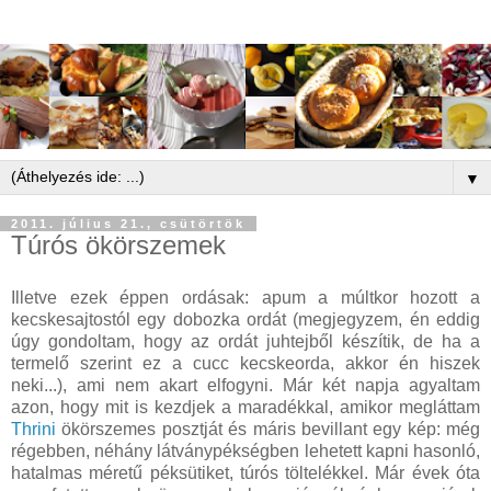
▼
2011. július 21., csütörtök
Túrós ökörszemek
Illetve ezek éppen ordásak: apum a múltkor hozott a
kecskesajtostól egy dobozka ordát (megjegyzem, én eddig
úgy gondoltam, hogy az ordát juhtejből készítik, de ha a
termelő szerint ez a cucc kecskeorda, akkor én hiszek
neki...), ami nem akart elfogyni. Már két napja agyaltam
azon, hogy mit is kezdjek a maradékkal, amikor megláttam
Thrini
ökörszemes posztját és máris bevillant egy kép: még
régebben, néhány látványpékségben lehetett kapni hasonló,
hatalmas méretű péksütiket, túrós töltelékkel. Már évek óta