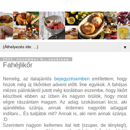
▼
2011. november 6., vasárnap
Fahéjlikőr
Nemrég, az italajánlós
bejegyzésemben
említettem, hogy
hozok még új likőröket advent előtt. Íme egyikük. A fahéjas
mézes pálinkákról jutott még korábban eszembe, hogy likőrt
készítsek ebben az ízben és nagyon örülök, hogy most
végre rászántam magam. Az adag szokásosan kicsi, aki
ajándékba szánja, annak érdemes nagyobb adaggal
indítani... És tudjátok mit? Annak is, aki nem annak szánja.
:D
Szerintem nagyon kellemes ital lett (szuper, de tényleg!),