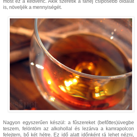
most ez a kedvenc. Akik szeretik a fahéj csípősebb oldalát
is, növeljék a mennyiségét.
Nagyon egyszerűen készül: a fűszereket (befőttes)üvegbe
teszem, felöntöm az alkohollal és lezárva a kamrapolcon
felejtem, bő két hétre. Ez idő alatt időnként rá lehet nézni,