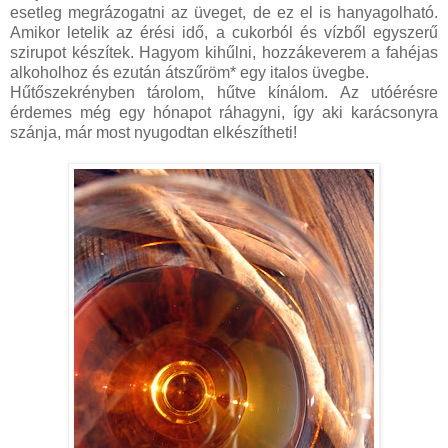
esetleg megrázogatni az üveget, de ez el is hanyagolható.
Amikor letelik az érési idő, a cukorból és vízből egyszerű
szirupot készítek. Hagyom kihűlni, hozzákeverem a fahéjas
alkoholhoz és ezután átszűröm* egy italos üvegbe.
Hűtőszekrényben tárolom, hűtve kínálom. Az utóérésre
érdemes még egy hónapot ráhagyni, így aki karácsonyra
szánja, már most nyugodtan elkészítheti!