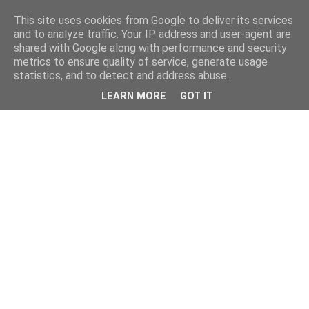
This site uses cookies from Google to deliver its services
and to analyze traffic. Your IP address and user-agent are
shared with Google along with performance and security
metrics to ensure quality of service, generate usage
statistics, and to detect and address abuse.
LEARN MORE
GOT IT