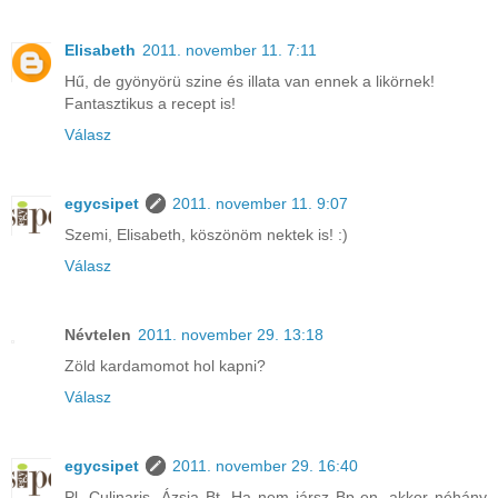
Elisabeth
2011. november 11. 7:11
Hű, de gyönyörü szine és illata van ennek a likörnek!
Fantasztikus a recept is!
Válasz
egycsipet
2011. november 11. 9:07
Szemi, Elisabeth, köszönöm nektek is! :)
Válasz
Névtelen
2011. november 29. 13:18
Zöld kardamomot hol kapni?
Válasz
egycsipet
2011. november 29. 16:40
Pl. Culinaris, Ázsia Bt. Ha nem jársz Bp-en, akkor néhány