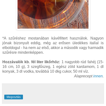
*A szűréshez mostanában kávéfiltert használok. Nagyon
jónak bizonyult eddig, még az erősen üledékes itallal is
elboldogul - ha nem az első, akkor a második vagy harmadik
szűrésre mindenképpen.
Hozzávalók kb. fél liter likőrhöz:
1 nagyobb rúd fahéj (15-
16 cm, 10 g), 3 szegfűszeg, 1 egész zöld kardamom, 1 dl
konyak, 3 dl vodka, továbbá 10 dkg cukor, 50 ml víz.
Alaprecept
innen
.
Megosztás