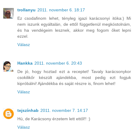
trollanyu
2011. november 6. 18:17
Ez csodafinom lehet, tényleg igazi karácsonyi itóka:) Mi
nem iszunk egyáltalán, de ettől függetlenül megkóstolnám,
és ha vendégeim lesznek, akkor meg fogom őket lepni
ezzel.
Válasz
Hankka
2011. november 6. 20:43
De jó, hogy hoztad ezt a receptet! Tavaly karácsonykor
csokilikőr készült ajándékba, most pedig ezt fogjuk
kipróbálni! Ajándékba és saját részre is, finom lehet!
Válasz
tejszínhab
2011. november 7. 14:17
Hú, de Karácsony érzetem lett ettől!! :)
Válasz