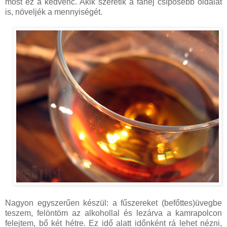
most ez a kedvenc. Akik szeretik a fahéj csípősebb oldalát
is, növeljék a mennyiségét.
Nagyon egyszerűen készül: a fűszereket (befőttes)üvegbe
teszem, felöntöm az alkohollal és lezárva a kamrapolcon
felejtem, bő két hétre. Ez idő alatt időnként rá lehet nézni,