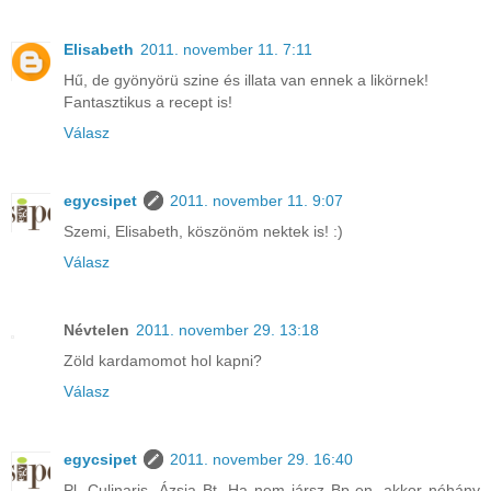
Elisabeth
2011. november 11. 7:11
Hű, de gyönyörü szine és illata van ennek a likörnek!
Fantasztikus a recept is!
Válasz
egycsipet
2011. november 11. 9:07
Szemi, Elisabeth, köszönöm nektek is! :)
Válasz
Névtelen
2011. november 29. 13:18
Zöld kardamomot hol kapni?
Válasz
egycsipet
2011. november 29. 16:40
Pl. Culinaris, Ázsia Bt. Ha nem jársz Bp-en, akkor néhány