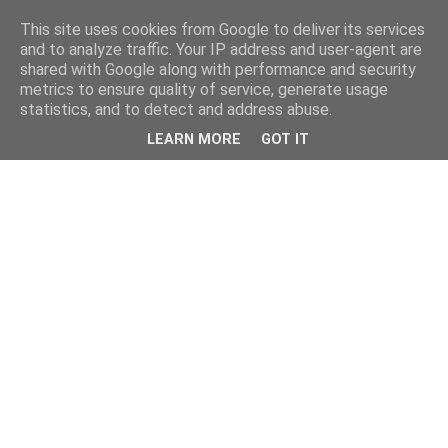
This site uses cookies from Google to deliver its services
and to analyze traffic. Your IP address and user-agent are
shared with Google along with performance and security
metrics to ensure quality of service, generate usage
statistics, and to detect and address abuse.
LEARN MORE
GOT IT