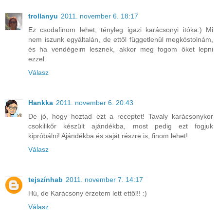
trollanyu
2011. november 6. 18:17
Ez csodafinom lehet, tényleg igazi karácsonyi itóka:) Mi
nem iszunk egyáltalán, de ettől függetlenül megkóstolnám,
és ha vendégeim lesznek, akkor meg fogom őket lepni
ezzel.
Válasz
Hankka
2011. november 6. 20:43
De jó, hogy hoztad ezt a receptet! Tavaly karácsonykor
csokilikőr készült ajándékba, most pedig ezt fogjuk
kipróbálni! Ajándékba és saját részre is, finom lehet!
Válasz
tejszínhab
2011. november 7. 14:17
Hú, de Karácsony érzetem lett ettől!! :)
Válasz