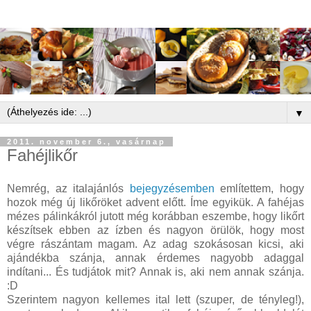
▼
2011. november 6., vasárnap
Fahéjlikőr
Nemrég, az italajánlós
bejegyzésemben
említettem, hogy
hozok még új likőröket advent előtt. Íme egyikük. A fahéjas
mézes pálinkákról jutott még korábban eszembe, hogy likőrt
készítsek ebben az ízben és nagyon örülök, hogy most
végre rászántam magam. Az adag szokásosan kicsi, aki
ajándékba szánja, annak érdemes nagyobb adaggal
indítani... És tudjátok mit? Annak is, aki nem annak szánja.
:D
Szerintem nagyon kellemes ital lett (szuper, de tényleg!),