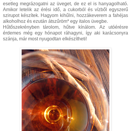
esetleg megrázogatni az üveget, de ez el is hanyagolható.
Amikor letelik az érési idő, a cukorból és vízből egyszerű
szirupot készítek. Hagyom kihűlni, hozzákeverem a fahéjas
alkoholhoz és ezután átszűröm* egy italos üvegbe.
Hűtőszekrényben tárolom, hűtve kínálom. Az utóérésre
érdemes még egy hónapot ráhagyni, így aki karácsonyra
szánja, már most nyugodtan elkészítheti!