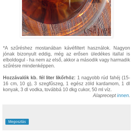
*A szűréshez mostanában kávéfiltert használok. Nagyon
jónak bizonyult eddig, még az erősen üledékes itallal is
elboldogul - ha nem az első, akkor a második vagy harmadik
szűrésre mindenképpen.
Hozzávalók kb. fél liter likőrhöz:
1 nagyobb rúd fahéj (15-
16 cm, 10 g), 3 szegfűszeg, 1 egész zöld kardamom, 1 dl
konyak, 3 dl vodka, továbbá 10 dkg cukor, 50 ml víz.
Alaprecept
innen
.
Megosztás