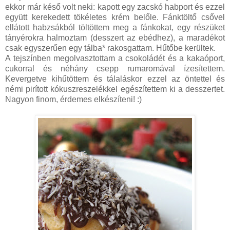
ekkor már késő volt neki: kapott egy zacskó habport és ezzel
együtt kerekedett tökéletes krém belőle. Fánktöltő csővel
ellátott habzsákból töltöttem meg a fánkokat, egy részüket
tányérokra halmoztam (desszert az ebédhez), a maradékot
csak egyszerűen egy tálba* rakosgattam. Hűtőbe kerültek.
A tejszínben megolvasztottam a csokoládét és a kakaóport,
cukorral és néhány csepp rumaromával ízesítettem.
Kevergetve kihűtöttem és tálaláskor ezzel az öntettel és
némi pirított kókuszreszelékkel egészítettem ki a desszertet.
Nagyon finom, érdemes elkészíteni! :)