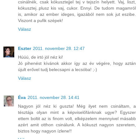
csinálnék, csak kókusztejjel tej v tejszín helyett. Vaj, liszt,
kókusztej..plusz kis vaj, cukor. Ennyi. De tudom magamról
is, amikor az ember ideges, igazából nem sok jut eszibe.
Viszont a pufik szépek!
Válasz
Eszter
2011. november 28. 12:47
Húúú, de irtó jól néz ki!
Jó pihenést kívánok akkor így az év végére, hogy aztán
újult erővel tudj belecsapni a lecsóba! ;-)
Válasz
Éva
2011. november 28. 14:41
Nagyon jól néz ki guszta! Még ilyet nem csináltam, a
tésztája olyan mint a képviselőfánknak ugye? Egyszer
ettem boltit az is finom volt, elképzelem mennyivel másabb
azért amit otthon csinálunk. A kókuszt nagyon szeretem,
biztos hogy nagyon ízlene!!