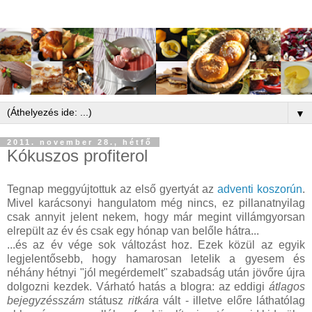
▼
2011. november 28., hétfő
Kókuszos profiterol
Tegnap meggyújtottuk az első gyertyát az
adventi koszorún
.
Mivel karácsonyi hangulatom még nincs, ez pillanatnyilag
csak annyit jelent nekem, hogy már megint villámgyorsan
elrepült az év és csak egy hónap van belőle hátra...
...és az év vége sok változást hoz. Ezek közül az egyik
legjelentősebb, hogy hamarosan letelik a gyesem és
néhány hétnyi "jól megérdemelt" szabadság után jövőre újra
dolgozni kezdek. Várható hatás a blogra: az eddigi
átlagos
bejegyzésszám
státusz
ritkára
vált - illetve előre láthatólag