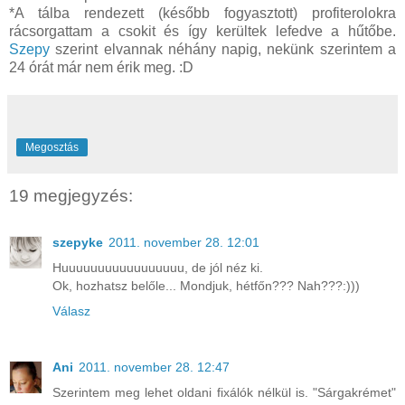
*A tálba rendezett (később fogyasztott) profiterolokra
rácsorgattam a csokit és így kerültek lefedve a hűtőbe.
Szepy
szerint elvannak néhány napig, nekünk szerintem a
24 órát már nem érik meg. :D
Megosztás
19 megjegyzés:
szepyke
2011. november 28. 12:01
Huuuuuuuuuuuuuuuuu, de jól néz ki.
Ok, hozhatsz belőle... Mondjuk, hétfőn??? Nah???:)))
Válasz
Ani
2011. november 28. 12:47
Szerintem meg lehet oldani fixálók nélkül is. "Sárgakrémet"