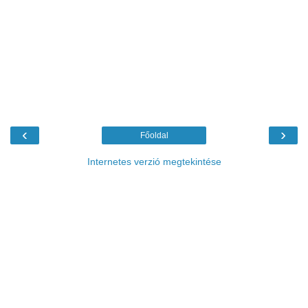
‹
›
Főoldal
Internetes verzió megtekintése