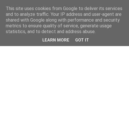
This site uses cookies from Google to deliver its services
and to analyze traffic. Your IP address and user-agent are
shared with Google along with performance and security
metrics to ensure quality of service, generate usage
statistics, and to detect and address abuse.
LEARN MORE
GOT IT