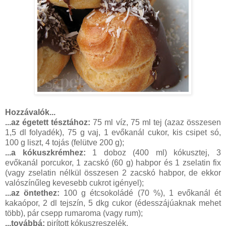
Hozzávalók...
...az égetett tésztához:
75 ml víz, 75 ml tej (azaz összesen
1,5 dl folyadék), 75 g vaj, 1 evőkanál cukor, kis csipet só,
100 g liszt, 4 tojás (felütve 200 g);
...a kókuszkrémhez:
1 doboz (400 ml) kókusztej, 3
evőkanál porcukor, 1 zacskó (60 g) habpor és 1 zselatin fix
(vagy zselatin nélkül összesen 2 zacskó habpor, de ekkor
valószínűleg kevesebb cukrot igényel);
...az öntethez:
100 g étcsokoládé (70 %), 1 evőkanál ét
kakaópor, 2 dl tejszín, 5 dkg cukor (édesszájúaknak mehet
több), pár csepp rumaroma (vagy rum);
...továbbá:
pirított kókuszreszelék.