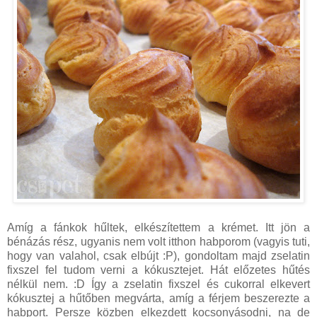
Amíg a fánkok hűltek, elkészítettem a krémet. Itt jön a
bénázás rész, ugyanis nem volt itthon habporom (vagyis tuti,
hogy van valahol, csak elbújt :P), gondoltam majd zselatin
fixszel fel tudom verni a kókusztejet. Hát előzetes hűtés
nélkül nem. :D Így a zselatin fixszel és cukorral elkevert
kókusztej a hűtőben megvárta, amíg a férjem beszerezte a
habport. Persze közben elkezdett kocsonyásodni, na de