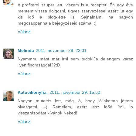
A profiterol szuper lett, viszem is a receptet! Én egy éve
mentem vissza dolgozni, ügyes szervezéssel azért jut egy
kis idő a blog-létre is! Sajnálnám, ha nagyon
megcsappanna a bejegyzéseid száma! :)
Válasz
Melinda
2011. november 28. 22:01
Nyammm...mást már írni sem tudok!Ja de,engem vársz
ilyen finomsággal??:D
Válasz
Katucikonyha,
2011. november 29. 15:52
Nagyon mutatós lett, még jó, hogy jóllakottan jöttem
olvasgatni. .-) Remélem, azért lesz időd írni, jó
visszarázódást kívánok Neked!
Válasz