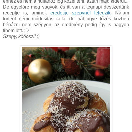
ehhez és nem a nullához fog közelíteni, aztán majd kiderül...
De egyelőre még vagyok, és itt van a tegnapi desszertünk
receptje is, aminek
eredetije szepynél leledzik
. Nálam
történt némi módosítás rajta, de hát ugye főzés közben
bénázni nem szégyen, az eredmény pedig így is nagyon
finom lett. :D
Szepy, köööszi! :)