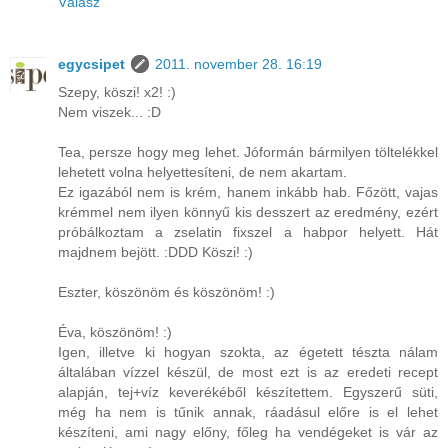
Válasz
egycsipet
2011. november 28. 16:19
Szepy, köszi! x2! :)
Nem viszek... :D
Tea, persze hogy meg lehet. Jóformán bármilyen töltelékkel
lehetett volna helyettesíteni, de nem akartam.
Ez igazából nem is krém, hanem inkább hab. Főzött, vajas
krémmel nem ilyen könnyű kis desszert az eredmény, ezért
próbálkoztam a zselatin fixszel a habpor helyett. Hát
majdnem bejött. :DDD Köszi! :)
Eszter, köszönöm és köszönöm! :)
Éva, köszönöm! :)
Igen, illetve ki hogyan szokta, az égetett tészta nálam
általában vízzel készül, de most ezt is az eredeti recept
alapján, tej+víz keverékéből készítettem. Egyszerű süti,
még ha nem is tűnik annak, ráadásul előre is el lehet
készíteni, ami nagy előny, főleg ha vendégeket is vár az