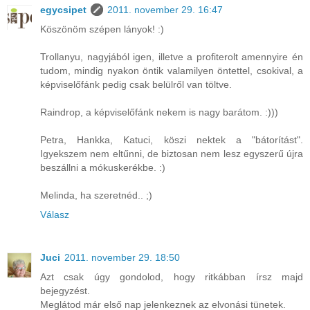
egycsipet
2011. november 29. 16:47
Köszönöm szépen lányok! :)
Trollanyu, nagyjából igen, illetve a profiterolt amennyire én
tudom, mindig nyakon öntik valamilyen öntettel, csokival, a
képviselőfánk pedig csak belülről van töltve.
Raindrop, a képviselőfánk nekem is nagy barátom. :)))
Petra, Hankka, Katuci, köszi nektek a "bátorítást".
Igyekszem nem eltűnni, de biztosan nem lesz egyszerű újra
beszállni a mókuskerékbe. :)
Melinda, ha szeretnéd.. ;)
Válasz
Juci
2011. november 29. 18:50
Azt csak úgy gondolod, hogy ritkábban írsz majd
bejegyzést.
Meglátod már első nap jelenkeznek az elvonási tünetek.