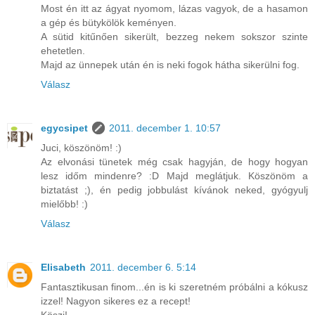
Most én itt az ágyat nyomom, lázas vagyok, de a hasamon
a gép és bütykölök keményen.
A sütid kitűnően sikerült, bezzeg nekem sokszor szinte
ehetetlen.
Majd az ünnepek után én is neki fogok hátha sikerülni fog.
Válasz
egycsipet
2011. december 1. 10:57
Juci, köszönöm! :)
Az elvonási tünetek még csak hagyján, de hogy hogyan
lesz időm mindenre? :D Majd meglátjuk. Köszönöm a
biztatást ;), én pedig jobbulást kívánok neked, gyógyulj
mielőbb! :)
Válasz
Elisabeth
2011. december 6. 5:14
Fantasztikusan finom...én is ki szeretném próbálni a kókusz
izzel! Nagyon sikeres ez a recept!