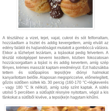
A tésztához a vizet, tejet, vajat, cukrot és sót felforraltam,
hozzáadtam a lisztet és addig kevergettem, amíg elvált az
edény falától és hajlandóságot mutatott a gombóccá válásra.
Ekkor a tűzhelyet lezártam, a tojásokat pedig felvertem. A
tésztát robotgéppel keverni kezdtem, közben fokozatosan
hozzácsorgattam a tojást is és addig kevertem, amíg szép
fényes, krémes masszát kaptam eredményül. Ezt habzsákba
tettem és sütőpapíros tepsi(k)re diónyi halmokat
kanyarítottam belőle. Alaposan megspriccelve, előmelegített,
gőzös sütőben sültek kb. 30 percig (160-170 °C+légkeverés
- vagy 180 °C lk nélkül), amíg szép színt kaptak. A sütés
utolsó 5 percében a sütőajtót résnyire nyitottam, végül a kis
fánkokat a sütőből kivéve, a tepsi(ke)n hagytam kihűlni.