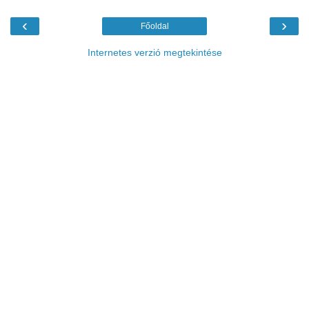
‹
›
Főoldal
Internetes verzió megtekintése