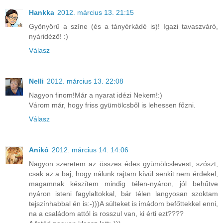
Hankka
2012. március 13. 21:15
Gyönyörű a színe (és a tányérkádé is)! Igazi tavaszváró,
nyáridéző! :)
Válasz
Nelli
2012. március 13. 22:08
Nagyon finom!Már a nyarat idézi Nekem!:)
Várom már, hogy friss gyümölcsből is lehessen főzni.
Válasz
Anikó
2012. március 14. 14:06
Nagyon szeretem az összes édes gyümölcslevest, szószt,
csak az a baj, hogy nálunk rajtam kívül senkit nem érdekel,
magamnak készítem mindig télen-nyáron, jól behűtve
nyáron isteni fagylaltokkal, bár télen langyosan szoktam
tejszínhabbal én is:-)))A sülteket is imádom befőttekkel enni,
na a családom attól is rosszul van, ki érti ezt????