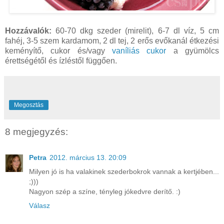
Hozzávalók:
60-70 dkg szeder (mirelit), 6-7 dl víz, 5 cm
fahéj, 3-5 szem kardamom, 2 dl tej, 2 erős evőkanál étkezési
keményítő, cukor és/vagy
vaníliás cukor
a gyümölcs
érettségétől és ízléstől függően.
Megosztás
8 megjegyzés:
Petra
2012. március 13. 20:09
Milyen jó is ha valakinek szederbokrok vannak a kertjében...
;)))
Nagyon szép a színe, tényleg jókedvre derítő. :)
Válasz