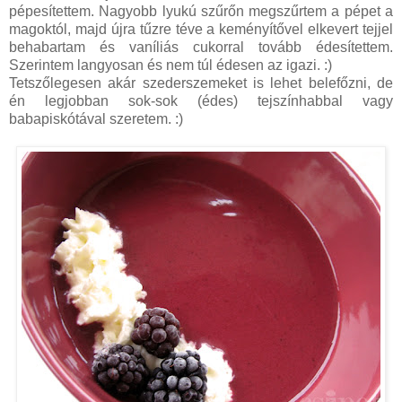
pépesítettem. Nagyobb lyukú szűrőn megszűrtem a pépet a
magoktól, majd újra tűzre téve a keményítővel elkevert tejjel
behabartam és vaníliás cukorral tovább édesítettem.
Szerintem langyosan és nem túl édesen az igazi. :)
Tetszőlegesen akár szederszemeket is lehet belefőzni, de
én legjobban sok-sok (édes) tejszínhabbal vagy
babapiskótával szeretem. :)