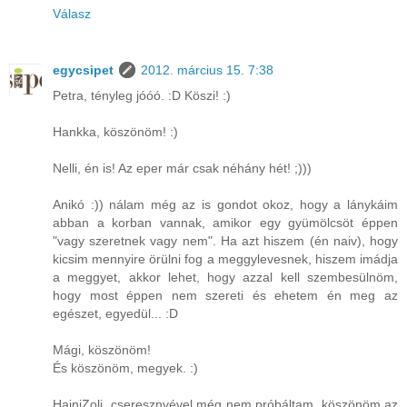
Válasz
egycsipet
2012. március 15. 7:38
Petra, tényleg jóóó. :D Köszi! :)
Hankka, köszönöm! :)
Nelli, én is! Az eper már csak néhány hét! ;)))
Anikó :)) nálam még az is gondot okoz, hogy a lánykáim
abban a korban vannak, amikor egy gyümölcsöt éppen
"vagy szeretnek vagy nem". Ha azt hiszem (én naiv), hogy
kicsim mennyire örülni fog a meggylevesnek, hiszem imádja
a meggyet, akkor lehet, hogy azzal kell szembesülnöm,
hogy most éppen nem szereti és ehetem én meg az
egészet, egyedül... :D
Mági, köszönöm!
És köszönöm, megyek. :)
HajniZoli, cseresznyével még nem próbáltam, köszönöm az