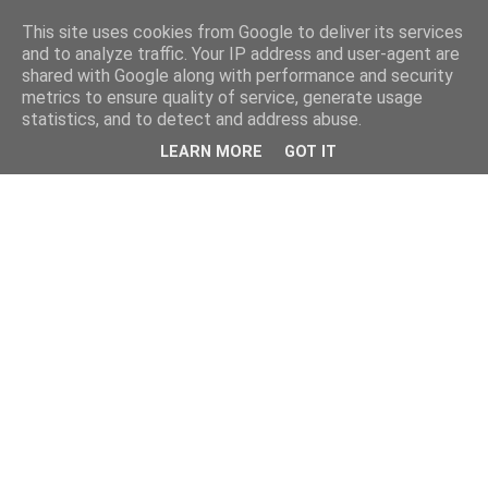
This site uses cookies from Google to deliver its services
and to analyze traffic. Your IP address and user-agent are
shared with Google along with performance and security
metrics to ensure quality of service, generate usage
statistics, and to detect and address abuse.
LEARN MORE
GOT IT