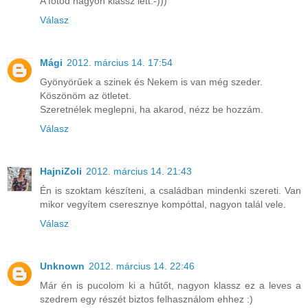
A fotód nagyon klassz lett:-)))
Válasz
Mági
2012. március 14. 17:54
Gyönyörűek a szinek és Nekem is van még szeder.
Köszönöm az ötletet.
Szeretnélek meglepni, ha akarod, nézz be hozzám.
Válasz
HajniZoli
2012. március 14. 21:43
Én is szoktam készíteni, a családban mindenki szereti. Van
mikor vegyítem cseresznye kompóttal, nagyon talál vele.
Válasz
Unknown
2012. március 14. 22:46
Már én is pucolom ki a hűtőt, nagyon klassz ez a leves a
szedrem egy részét biztos felhasználom ehhez :)