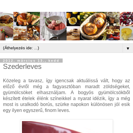
▼
2012. március 13., kedd
Szederleves
Közeleg a tavasz, így igencsak aktuálissá vált, hogy az
előző évről még a fagyasztóban maradt zöldségeket,
gyümölcsöket elhasználjam. A bogyós gyümölcsökből
készített ételek élénk színeikkel a nyarat idézik, így a még
most is uralkodó borús, szürke napokon különösen jól esik
egy ilyen egyszerű, finom leves.