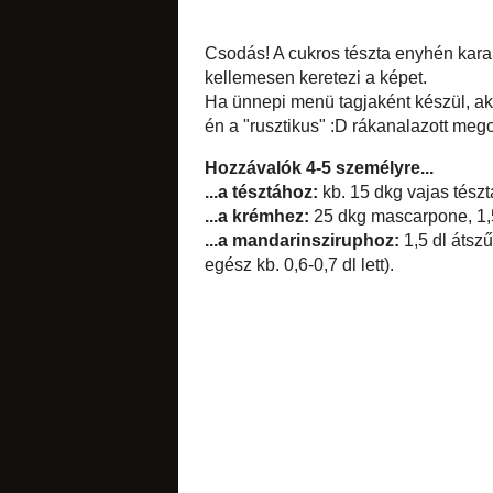
Csodás! A cukros t
a mandarinos-vaníli
Ha ünnepi menü tag
csokoládés
ideig. A krémet 
választottam.
Hozzávalók 4-5 sze
...a tésztához:
kb.
harmadából), sok-s
...a krémhez:
25 dk
teáskanál vanília e
...a mandarinsziru
(a szirupot kb. harm
citromos
címkék:
desszert
,
f
12 megjegy
narancsos