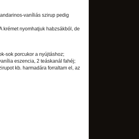
►
december
(8)
►
november
(6)
►
október
(18)
►
szeptember
(13)
►
augusztus
(13)
►
július
(12)
►
június
(23)
►
május
(22)
►
április
(14)
►
március
(16)
►
február
(9)
▼
január
(19)
Tepertőkrém
Gépi Graham kenyér
Egyszerű ribizlis kocka
Sárgaborsó főzelék
Táskakérdés
Sütőtökös-pelyhes muffin
Zabpelyhes müzli
Burgonyafőzelék