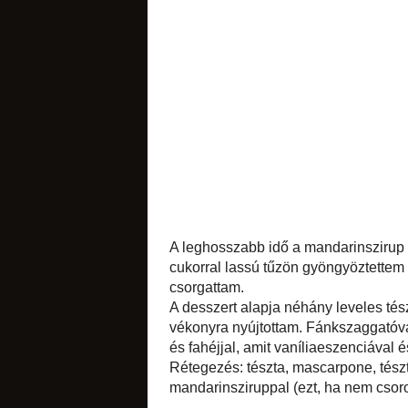
sütemények
likőrök
édes apróságok
A leghosszabb idő
kisebb méretű péld
fél óra), amíg a lé
A desszert alapja 
felengedés után p
majd 210 °C-on pi