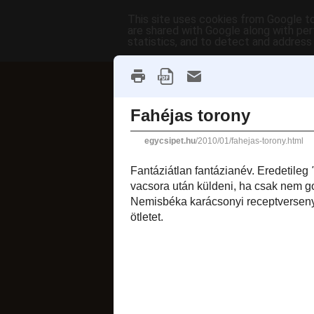
This site uses cookies from Google to 
are shared with Google along with per
statistics, and to detect and address
főoldal
címkék
receptek AB
fánkok
2010. január 2., szo
Fahéjas to
Fantáziátlan fantáz
pokolian jó, de po
ember előre és tarta
Nemisbéka karácso
nem készült el, most