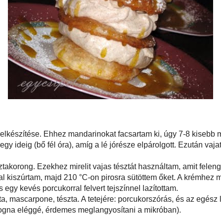
 a mandarinszirup elkészítése. Ehhez mandarinokat facsartam ki, úgy 7-8
ányt. Vaníliamagokkal és cukorral lassú tűzön gyöngyöztettem egy ideig (bő
 jórésze elpárolgott. Ezután vajat adtam hozzá és egy üvegcsébe csorgattam.
néhány leveles tésztakorong. Ezekhez mirelit vajas tésztát használtam, amit
orcukron nagyon-nagyon vékonyra nyújtottam. Fánkszaggatóval kiszúrtam,
rosra sütöttem őket. A krémhez mascarponét kevertem ki porcukorral és