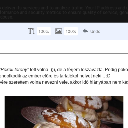
deliver its services and to analyze traffic. Your IP address and
formance and security metrics to ensure quality of service, ge
 abuse.
C-ben
tartalomjegyzék
tartósítás
hasznos
egyebek
pr
mbat
rony
ianév. Eredetileg
"Pokoli torony"
lett volna :))), de a férjem leszavazta. Pedig
koli nehéz a szilveszteri vacsora után küldeni, ha csak nem gondolkodik az
lékol helyet neki... :D
nyi receptversenyére szerettem volna nevezni vele, akkor idő hiányában
 viszont teszteltük az ötletet.