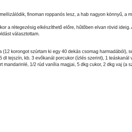
észta enyhén karamellizálódik, finoman roppanós lesz, a hab nagyon könnyű,
ás szirup pedig kellemesen keretezi a képet.
jaként készül, akkor a rétegezésig elkészíthető előre, hűtőben elvan rövid
nyomhatjuk habzsákból, de én a "rusztikus" :D rákanalazott megoldást
mélyre...
 15 dkg vajas tészta (12 korongot szúrtam ki egy 40 dekás csomag
ok porcukor a nyújtáshoz;
g mascarpone, 1,5 dl tejszín, kb. 3 evőkanál porcukor (ízlés szerint), 1
szencia, 2 teáskanál fahéj;
phoz:
1,5 dl átszűrt mandarinlé, 1/2 rúd vanília magjai, 5 dkg cukor, 2 dkg vaj
adára forraltam el, az egész kb. 0,6-0,7 dl lett).
ahéj
,
gyors/egyszerű
,
krémsajt
,
leveles tészta
,
mandarin
,
tejszín
,
vanília
zés :