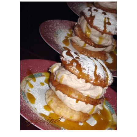
iaeszenciával és egy kevés porcukorral felvert tejszínnel lazítottam.
 mascarpone, tészta, mascarpone, tészta. A tetejére: porcukorszórás, és az
becsorgatva mandarinsziruppal (ezt, ha nem csorogna eléggé, érdemes
mikróban).