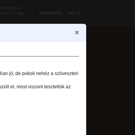
 user-agent
nerate usage
LEARN MORE
GOT IT
ofil
Zsuzsi szelet