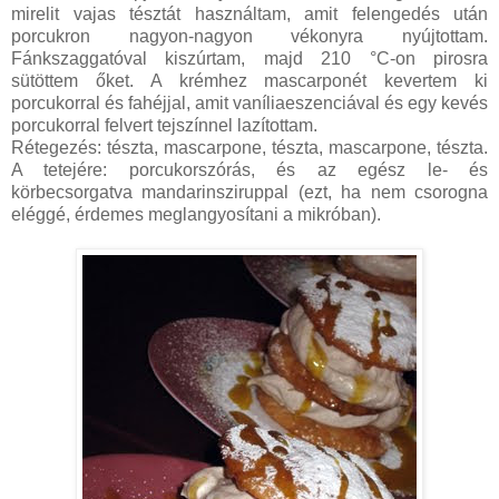
mirelit vajas tésztát használtam, amit felengedés után
porcukron nagyon-nagyon vékonyra nyújtottam.
Fánkszaggatóval kiszúrtam, majd 210 °C-on pirosra
sütöttem őket. A krémhez mascarponét kevertem ki
porcukorral és fahéjjal, amit vaníliaeszenciával és egy kevés
porcukorral felvert tejszínnel lazítottam.
Rétegezés: tészta, mascarpone, tészta, mascarpone, tészta.
A tetejére: porcukorszórás, és az egész le- és
körbecsorgatva mandarinsziruppal (ezt, ha nem csorogna
eléggé, érdemes meglangyosítani a mikróban).