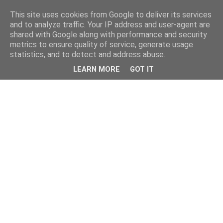
This site uses cookies from Google to deliver its services
and to analyze traffic. Your IP address and user-agent are
shared with Google along with performance and security
metrics to ensure quality of service, generate usage
statistics, and to detect and address abuse.
LEARN MORE
GOT IT