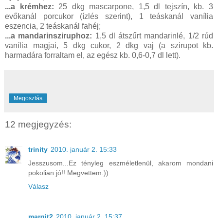
...a krémhez:
25 dkg mascarpone, 1,5 dl tejszín, kb. 3
evőkanál porcukor (ízlés szerint), 1 teáskanál vanília
eszencia, 2 teáskanál fahéj;
...a mandarinsziruphoz:
1,5 dl átszűrt mandarinlé, 1/2 rúd
vanília magjai, 5 dkg cukor, 2 dkg vaj (a szirupot kb.
harmadára forraltam el, az egész kb. 0,6-0,7 dl lett).
Megosztás
12 megjegyzés:
trinity
2010. január 2. 15:33
Jesszusom...Ez tényleg eszméletlenül, akarom mondani
pokolian jó!! Megvettem:))
Válasz
margit2
2010. január 2. 15:37