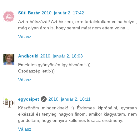
Süti Bazár
2010. január 2. 17:42
Azt a hétszázát! Azt hiszem, erre tartalékoltam volna helyet,
még olyan áron is, hogy semmi mást nem ettem volna...
Válasz
Andi/cuki
2010. január 2. 18:03
Emeletes gyönyör-én így hívnám!:-))
Csodaszép lett!:-))
Válasz
egycsipet
2010. január 2. 18:11
Köszönöm mindenkinek! :) Érdemes kipróbálni, gyorsan
elkészül és tényleg nagyon finom, amikor kiagyaltam, nem
gondoltam, hogy ennyire kellemes lesz az eredmény.
Válasz