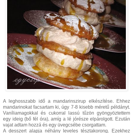
A leghosszabb idő a mandarinszirup elkészítése. Ehhez
mandarinokat facsartam ki, úgy 7-8 kisebb méretű példányt.
Vaníliamagokkal és cukorral lassú tűzön gyöngyöztettem
egy ideig (bő fél óra), amíg a lé jórésze elpárolgott. Ezután
vajat adtam hozzá és egy üvegcsébe csorgattam.
A desszert alapja néhány leveles tésztakorong. Ezekhez