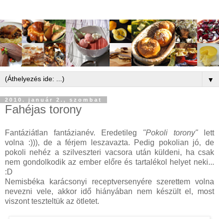
▼
2010. január 2., szombat
Fahéjas torony
Fantáziátlan fantázianév. Eredetileg
"Pokoli torony"
lett
volna :))), de a férjem leszavazta. Pedig pokolian jó, de
pokoli nehéz a szilveszteri vacsora után küldeni, ha csak
nem gondolkodik az ember előre és tartalékol helyet neki...
:D
Nemisbéka karácsonyi receptversenyére szerettem volna
nevezni vele, akkor idő hiányában nem készült el, most
viszont teszteltük az ötletet.