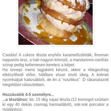
Csodás! A cukros tészta enyhén karamellizálódik, finoman
roppanós lesz, a hab nagyon könnyű, a mandarinos-vaníliás
szirup pedig kellemesen keretezi a képet.
Ha ünnepi menü tagjaként készül, akkor a rétegezésig
elkészíthető előre, hűtőben elvan rövid ideig. A krémet
nyomhatjuk habzsákból, de én a "rusztikus" :D rákanalazott
megoldást választottam.
Hozzávalók 4-5 személyre...
...a tésztához:
kb. 15 dkg vajas tészta (12 korongot szúrtam
ki egy 40 dekás csomag harmadából), sok-sok porcukor a
nyújtáshoz;