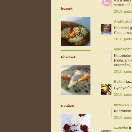
Azt a hétsz
semmi mást
levesek
2010. januá
Andi/cuki
í
Emeletes g
Csodaszép l
2010. januá
egycsipet
Köszönöm m
főzelékek
finom, ami
eredmény.
2010. januá
Belly
írta...
Gyönyörűek
2010. januá
egycsipet
lekvárok
Köszönöm Be
2010. januá
szepyke
ír