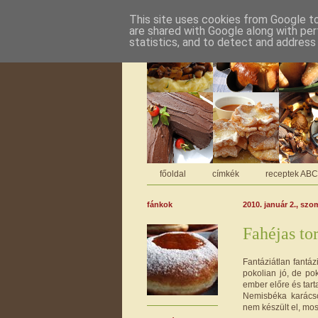
This site uses cookies from Google to 
are shared with Google along with per
statistics, and to detect and address
főoldal
címkék
receptek AB
fánkok
2010. január 2., szo
Fahéjas to
Fantáziátlan fantáz
pokolian jó, de po
ember előre és tarta
Nemisbéka karácso
nem készült el, most