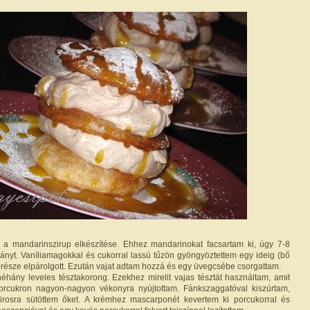
 a mandarinszirup elkészítése. Ehhez mandarinokat facsartam ki, úgy 7-8
ányt. Vaníliamagokkal és cukorral lassú tűzön gyöngyöztettem egy ideig (bő
 jórésze elpárolgott. Ezután vajat adtam hozzá és egy üvegcsébe csorgattam.
néhány leveles tésztakorong. Ezekhez mirelit vajas tésztát használtam, amit
orcukron nagyon-nagyon vékonyra nyújtottam. Fánkszaggatóval kiszúrtam,
rosra sütöttem őket. A krémhez mascarponét kevertem ki porcukorral és