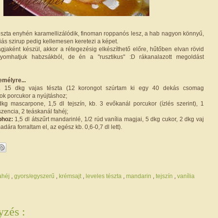
észta enyhén karamellizálódik, finoman roppanós lesz, a hab nagyon könnyű,
ás szirup pedig kellemesen keretezi a képet.
jaként készül, akkor a rétegezésig elkészíthető előre, hűtőben elvan rövid
nyomhatjuk habzsákból, de én a "rusztikus" :D rákanalazott megoldást
mélyre...
 15 dkg vajas tészta (12 korongot szúrtam ki egy 40 dekás csomag
ok porcukor a nyújtáshoz;
g mascarpone, 1,5 dl tejszín, kb. 3 evőkanál porcukor (ízlés szerint), 1
szencia, 2 teáskanál fahéj;
phoz:
1,5 dl átszűrt mandarinlé, 1/2 rúd vanília magjai, 5 dkg cukor, 2 dkg vaj
adára forraltam el, az egész kb. 0,6-0,7 dl lett).
ahéj
,
gyors/egyszerű
,
krémsajt
,
leveles tészta
,
mandarin
,
tejszín
,
vanília
zés :