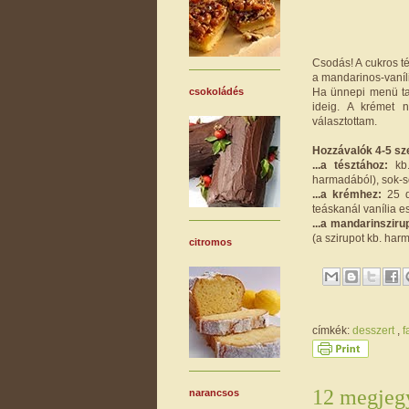
Csodás! A cukros t
a mandarinos-vaníli
Ha ünnepi menü tag
csokoládés
ideig. A krémet 
választottam.
Hozzávalók 4-5 sze
...a tésztához:
kb.
harmadából), sok-s
...a krémhez:
25 dk
teáskanál vanília e
...a mandarinsziru
(a szirupot kb. harm
citromos
címkék:
desszert
,
f
12 megjegy
narancsos