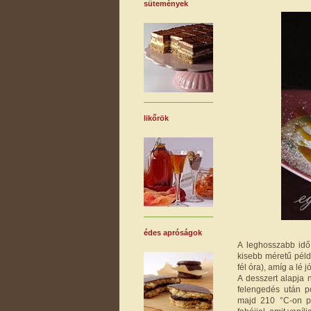
sütemények
likőrök
édes apróságok
A leghosszabb idő
kisebb méretű péld
fél óra), amíg a lé
A desszert alapja 
felengedés után p
majd 210 °C-on pi