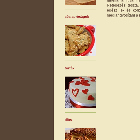
fahéjjal, amit vaníl
Rétegezés: tészta,
egész le- és kör
meglangyosítani a 
sós apróságok
torták
diós