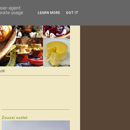
 user-agent
nerate usage
LEARN MORE
GOT IT
ofil
Zsuzsi szelet