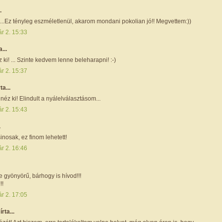
.
..Ez tényleg eszméletlenül, akarom mondani pokolian jó!! Megvettem:))
r 2. 15:33
a...
z ki! ... Szinte kedvem lenne beleharapni! :-)
r 2. 15:37
rta...
néz ki! Elindult a nyálelválasztásom...
r 2. 15:43
.
nosak, ez finom lehetett!
r 2. 16:46
 gyönyörű, bárhogy is hívod!!!
!!
r 2. 17:05
r
írta...