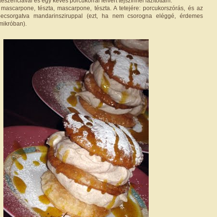
iaeszenciával és egy kevés porcukorral felvert tejszínnel lazítottam.
 mascarpone, tészta, mascarpone, tészta. A tetejére: porcukorszórás, és az
becsorgatva mandarinsziruppal (ezt, ha nem csorogna eléggé, érdemes
mikróban).