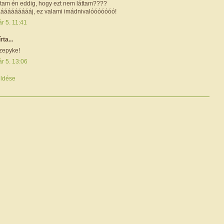
oltam én eddig, hogy ezt nem láttam????
áááááááááj, ez valami imádnivalóóóóóóó!
r 5. 11:41
írta...
Szepyke!
r 5. 13:06
ldése