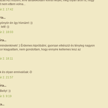
ázát! Azt hiszem, erre tartalékoltam volna helyet, még olyan áron is, hogy
 nem ettem volna...
r 2. 17:42
rta...
yönyör-én így hívnám!:-))
ett!:-))
r 2. 18:03
írta...
indenkinek! :) Érdemes kipróbálni, gyorsan elkészül és tényleg nagyon
kor kiagyaltam, nem gondoltam, hogy ennyire kellemes lesz az
r 2. 18:11
 és olyan ennivalóak:-D
r 2. 21:57
írta...
lly! :))
r 3. 9:19
ta...