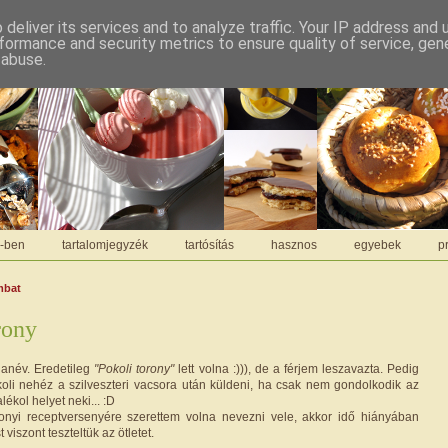
deliver its services and to analyze traffic. Your IP address and
formance and security metrics to ensure quality of service, ge
 abuse.
C-ben
tartalomjegyzék
tartósítás
hasznos
egyebek
pr
mbat
rony
ianév. Eredetileg
"Pokoli torony"
lett volna :))), de a férjem leszavazta. Pedig
koli nehéz a szilveszteri vacsora után küldeni, ha csak nem gondolkodik az
lékol helyet neki... :D
nyi receptversenyére szerettem volna nevezni vele, akkor idő hiányában
 viszont teszteltük az ötletet.