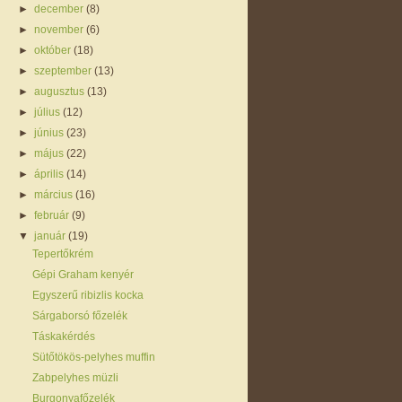
►
december
(8)
►
november
(6)
►
október
(18)
►
szeptember
(13)
►
augusztus
(13)
►
július
(12)
►
június
(23)
►
május
(22)
►
április
(14)
►
március
(16)
►
február
(9)
▼
január
(19)
Tepertőkrém
Gépi Graham kenyér
Egyszerű ribizlis kocka
Sárgaborsó főzelék
Táskakérdés
Sütőtökös-pelyhes muffin
Zabpelyhes müzli
Burgonyafőzelék