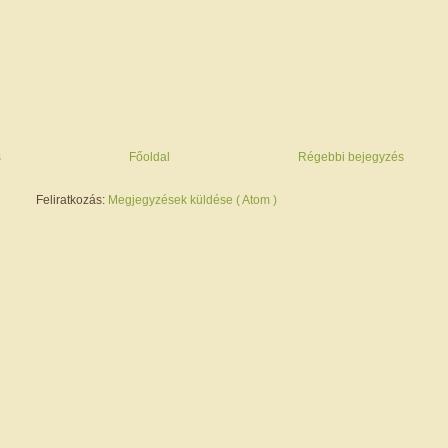
s
Főoldal
Régebbi bejegyzés
Feliratkozás:
Megjegyzések küldése ( Atom )