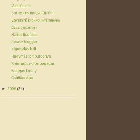
Mini fánkok
Baileys-es mogyorókrém
Egyszerű brokkoli krémleves
Szűz baconben
Hamis tiramisu
Kreatív blogger
Káposztás kelt
Hagymás tört burgonya
Krémsajtos-diós pogácsa
Fahéjas torony
Csülkös cipó
►
2009
(84)