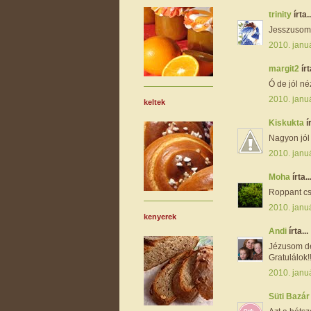
trinity
írta..
Jesszusom.
2010. januá
margit2
írt
Ó de jól né
2010. januá
keltek
Kiskukta
í
Nagyon jól 
2010. januá
Moha
írta..
Roppant csi
2010. januá
kenyerek
Andi
írta...
Jézusom de
Gratulálok!!
2010. januá
Süti Bazá