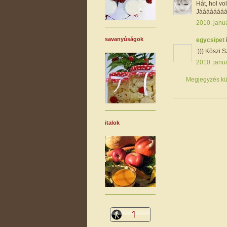
Hát, hol v
Jáááááááá
2010. januá
savanyúságok
egycsipet
:))) Köszi 
2010. januá
Megjegyzés kü
italok