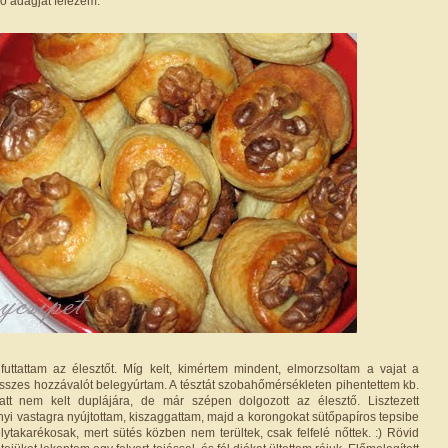
ő adagját felezem.
futtattam az élesztőt. Míg kelt, kimértem mindent, elmorzsoltam a vajat a
 összes hozzávalót belegyúrtam. A tésztát szobahőmérsékleten pihentettem kb.
att nem kelt duplájára, de már szépen dolgozott az élesztő. Lisztezett
nyi vastagra nyújtottam, kiszaggattam, majd a korongokat sütőpapíros tepsibe
lytakarékosak, mert sütés közben nem terültek, csak felfelé nőttek. :) Rövid