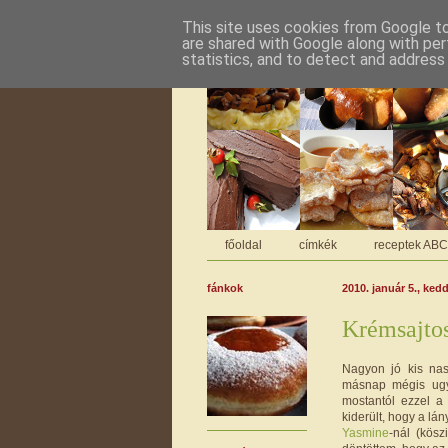
This site uses cookies from Google to 
are shared with Google along with per
statistics, and to detect and address
főoldal
címkék
receptek AB
fánkok
2010. január 5., ked
Krémsajtos
Nagyon jó kis nass
másnap mégis ugya
mostantól ezzel a 
kiderült, hogy a lán
Yasmine
-nál (kös