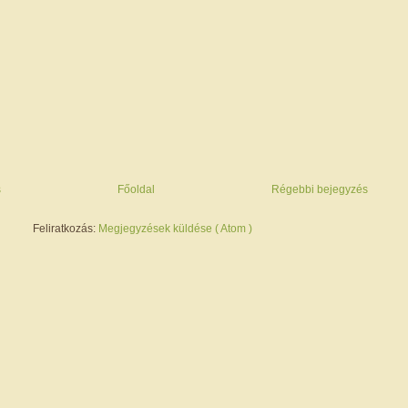
s
Főoldal
Régebbi bejegyzés
Feliratkozás:
Megjegyzések küldése ( Atom )