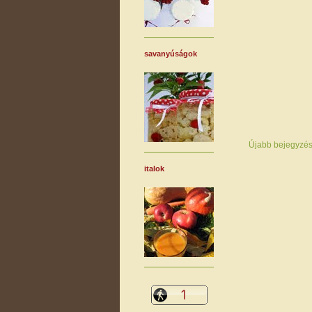
savanyúságok
Újabb bejegyzé
italok