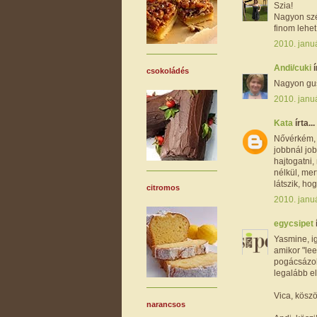
Szia!
Nagyon szé
finom lehet
2010. januá
Andi/cuki
í
csokoládés
Nagyon gus
2010. januá
Kata
írta...
Nővérkém, 
jobbnál job
hajtogatni
nélkül, me
látszik, h
citromos
2010. januá
egycsipet
Yasmine, ig
amikor "lee
pogácsázok
legalább el
Vica, köszö
narancsos