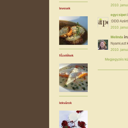
2010. januá
levesek
egycsipet
:DDD Azért
2010. januá
Melinda
írt
Nyami,ezt k
2010. januá
főzelékek
Megjegyzés kü
lekvárok