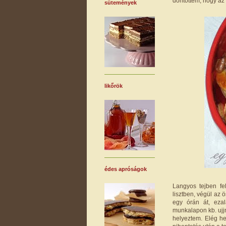
döntöttem, hogy az 
sütemények
likőrök
édes apróságok
Langyos tejben fel
lisztben, végül az
egy órán át, ezal
munkalapon kb. ujj
helyeztem. Elég he