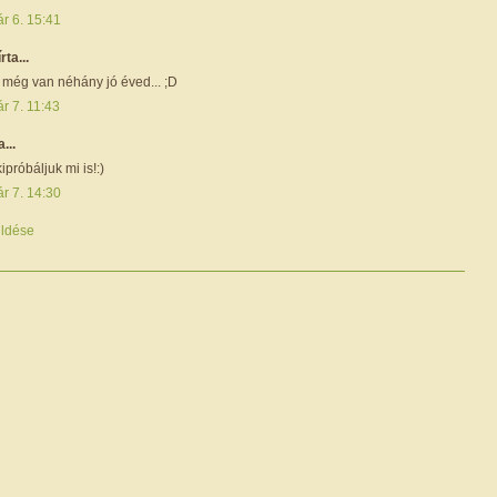
r 6. 15:41
írta...
 még van néhány jó éved... ;D
r 7. 11:43
a...
ipróbáljuk mi is!:)
r 7. 14:30
ldése