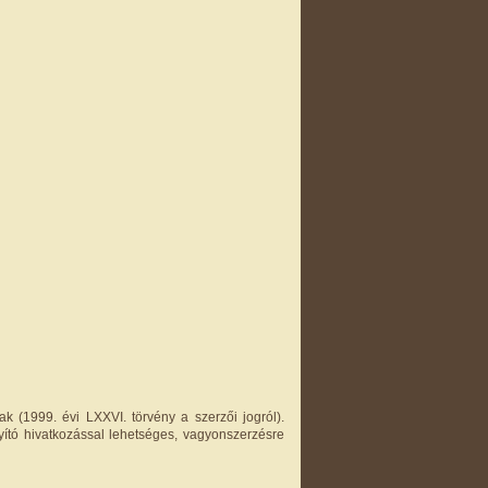
k (1999. évi LXXVI. törvény a szerzői jogról).
yító hivatkozással lehetséges, vagyonszerzésre