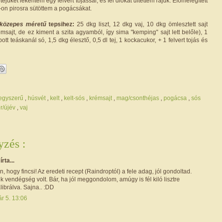
tejüket lekentem egy felvert tojással, és fél diókat ültettem rájuk. Előmelegített
-on pirosra sütöttem a pogácsákat.
közepes méretű
tepsihez:
25 dkg liszt, 12 dkg vaj, 10 dkg ömlesztett sajt
émsajt, de ez kiment a szita agyamból, így sima "kemping" sajt lett belőle), 1
ott teáskanál só, 1,5 dkg élesztő, 0,5 dl tej, 1 kockacukor, + 1 felvert tojás és
/egyszerű
,
húsvét
,
kelt
,
kelt-sós
,
krémsajt
,
mag/csonthéjas
,
pogácsa
,
sós
er/újév
,
vaj
zés :
r
írta...
 hogy fincsi! Az eredeti recept (Raindroptól) a fele adag, jól gondoltad.
 vendégség volt. Bár, ha jól meggondolom, amúgy is fél kiló lisztre
ibrálva. Sajna.. :DD
r 5. 13:06