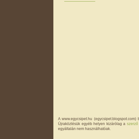
A www.egycsipet.hu (egycsipet.blogspot.com) b
Újraközlésük egyéb helyen kizárólag a
szerző
egyáltalán nem használhatóak.