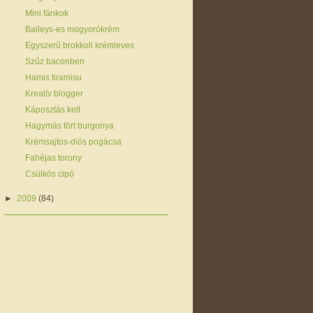
Mini fánkok
Baileys-es mogyorókrém
Egyszerű brokkoli krémleves
Szűz baconben
Hamis tiramisu
Kreatív blogger
Káposztás kelt
Hagymás tört burgonya
Krémsajtos-diós pogácsa
Fahéjas torony
Csülkös cipó
►
2009
(84)