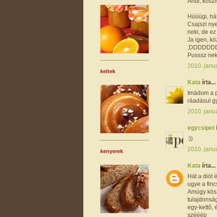
Andi, köszi!
Húúúgi, hát
Csajszi nye
neki, de ez 
Ja igen, kö
;DDDDDD
Pusssz nek
2010. januá
keltek
Kata
írta...
Imádom a po
ráadásul g
2010. januá
egycsipet
:))
2010. januá
kenyerek
Kata
írta...
Hát a diót
ugye a finc
Amúgy köszi
tulajdonság
egy-kettő,
szééép