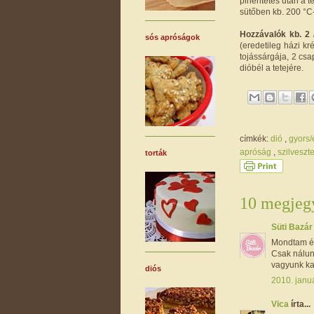
pihentetés után a te
sütőben kb. 200 °C
Hozzávalók kb. 2
sós apróságok
(eredetileg házi kr
tojássárgája, 2 csap
dióbél a tetejére.
címkék:
dió
,
gyors
apróság
,
szilveszt
torták
10 megjegy
Süti Bazá
Mondtam én,
Csak nálunk
vagyunk kal
diós
2010. januá
Vica
írta...