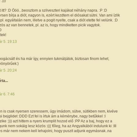
 :)))
 itt? :D Ööö...beosztom a szilveszteri kajákat néhány napra. :P :D
rsen bírja a diót, nagyon is, ezért kezdtem el diósakat sütni. Van ami ízlik
pl. egyáltalán nem, illetve a pogit nyelte, csak a diót etette fel velünk. :D
zös az van bennetek, pl. az is, hogy mindketten picik vagytok.
D
tek!
r 5. 19:13
gácsát! és ha már így, ennyien tukmáljátok, biztosan finom lehet,
yönyörűek:)
r 5. 20:24
írta...
r 6. 7:46
 én is csak nyersen szeressem, úgy imádom, sütve, sütikben nem, kivéve
si bejglidet :DDD Ezt fel is írtuk ám a kéménybe, nagy betűkkel :I
ke :))) azt hittem a nyers krumplit hozod elő :PP Az a baj, hogy ez a
unk nem sokáig lesz közös :((( főleg, ha az Angyalkából indulunk ki :III
 és már nem nekem kell lehajolni, hogy puszit adjunk egymásnak..na