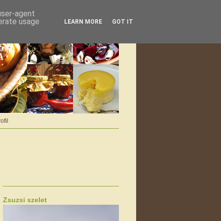
 user-agent
nerate usage
LEARN MORE
GOT IT
ofil
Zsuzsi szelet