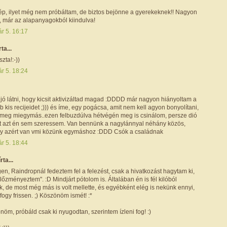
p, ilyet még nem próbáltam, de biztos bejönne a gyerekeknek!! Nagyon
, már az alapanyagokból kiindulva!
r 5. 16:17
rta...
zta!:-))
r 5. 18:24
jó látni, hogy kicsit aktivizáltad magad :DDDD már nagyon hiányoltam a
b kis recijeidet ;))) és íme, egy pogácsa, amit nem kell agyon bonyolítani,
, meg miegymás..ezen felbuzdúlva hétvégén meg is csinálom, persze dió
rt azt én sem szeressem. Van bennünk a nagylánnyal néhány közös,
ogy azért van vmi közünk egymáshoz :DDD Csók a családnak
r 5. 18:44
írta...
en, Raindropnál fedeztem fel a felezést, csak a hivatkozást hagytam ki,
lőzményeztem". :D Mindjárt pótolom is. Általában én is fél kilóból
, de most még más is volt mellette, és egyébként elég is nekünk ennyi,
fogy frissen. ;) Köszönöm ismét! :*
nöm, próbáld csak ki nyugodtan, szerintem ízleni fog! :)