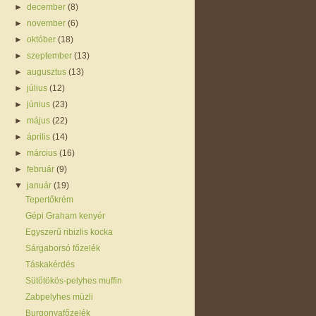
►
december
(8)
►
november
(6)
►
október
(18)
►
szeptember
(13)
►
augusztus
(13)
►
július
(12)
►
június
(23)
►
május
(22)
►
április
(14)
►
március
(16)
►
február
(9)
▼
január
(19)
Tepertőkrém
Gépi Graham kenyér
Egyszerű ribizlis kocka
Sárgaborsó főzelék
Táskakérdés
Sütőtökös-pelyhes muffin
Zabpelyhes müzli
Burgonyafőzelék