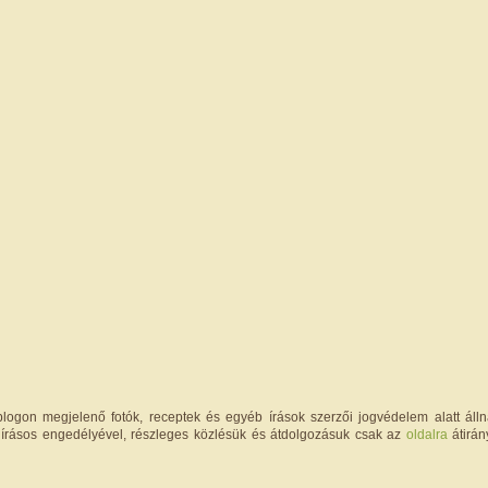
logon megjelenő fotók, receptek és egyéb írások szerzői jogvédelem alatt állna
írásos engedélyével, részleges közlésük és átdolgozásuk csak az
oldalra
átirán