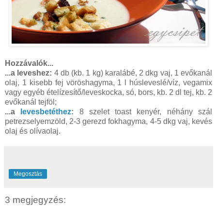
Hozzávalók...
...a leveshez:
4 db (kb. 1 kg) karalábé, 2 dkg vaj, 1 evőkanál
olaj, 1 kisebb fej vöröshagyma, 1 l húsleveslé/víz, vegamix
vagy egyéb ételízesítő/leveskocka, só, bors, kb. 2 dl tej, kb. 2
evőkanál tejföl;
...a
levesbetéthez
:
8 szelet toast kenyér, néhány szál
petrezselyemzöld, 2-3 gerezd fokhagyma, 4-5 dkg vaj, kevés
olaj és olívaolaj.
Megosztás
3 megjegyzés: