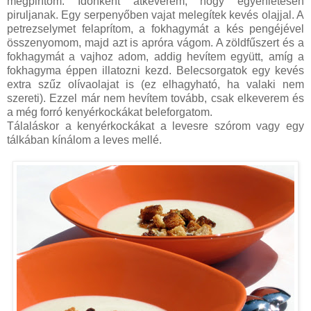
megpirítom. Időnként átkeverem, hogy egyenletesen
piruljanak. Egy serpenyőben vajat melegítek kevés olajjal. A
petrezselymet felaprítom, a fokhagymát a kés pengéjével
összenyomom, majd azt is apróra vágom. A zöldfűszert és a
fokhagymát a vajhoz adom, addig hevítem együtt, amíg a
fokhagyma éppen illatozni kezd. Belecsorgatok egy kevés
extra szűz olívaolajat is (ez elhagyható, ha valaki nem
szereti). Ezzel már nem hevítem tovább, csak elkeverem és
a még forró kenyérkockákat beleforgatom.
Tálaláskor a kenyérkockákat a levesre szórom vagy egy
tálkában kínálom a leves mellé.