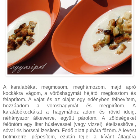
A karalábékat megmosom, meghámozom, majd apró
kockákra vágom, a vöröshagymát héjától megfosztom és
felaprítom. A vajat és az olajat egy edényben felhevítem,
hozzáadom a vöröshagymát és megpirítom. A
karalábékockákat a hagymához adom és rövid ideig,
néhányszor átkeverve, együtt párolom. A zöldségeket
felöntöm egy liter húslevessel (vagy vízzel), ételízesítővel,
sóval és borssal ízesítem. Fedő alatt puhára főzöm. A levest
botmixerrel pépesítem, ezután tejjel a kívánt állagúra