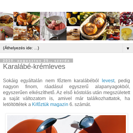
▼
2010. augusztus 25., szerda
Karalábé-krémleves
Sokáig egyáltalán nem főztem karalábéból
levest
, pedig
nagyon finom, ráadásul egyszerű alapanyagokból,
egyszerűen elkészíthető. Az első kóstolás után megszületett
a saját változatom is, amivel már találkozhattatok, ha
letöltöttétek a
Kifőztük magazin
6. számát.