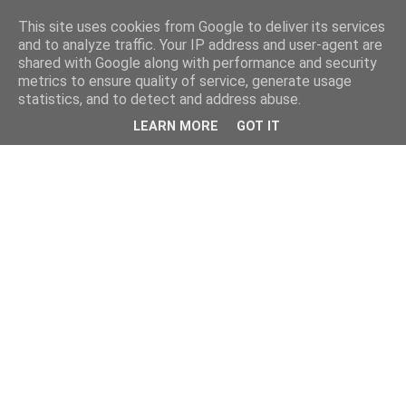
This site uses cookies from Google to deliver its services
and to analyze traffic. Your IP address and user-agent are
shared with Google along with performance and security
metrics to ensure quality of service, generate usage
statistics, and to detect and address abuse.
LEARN MORE
GOT IT