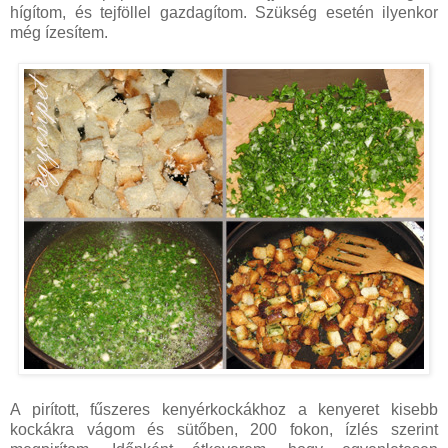
hígítom, és tejföllel gazdagítom. Szükség esetén ilyenkor
még ízesítem.
A pirított, fűszeres kenyérkockákhoz a kenyeret kisebb
kockákra vágom és sütőben, 200 fokon, ízlés szerint