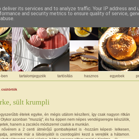
deliver its services and to analyze traffic. Your IP address and
formance and security metrics to ensure quality of service, ge
 abuse.
C-ben
tartalomjegyzék
tartósítás
hasznos
egyebek
pr
, csütörtök
rke, sült krumpli
egyszerűbb ételek egyike, én mégis utálom készíteni, így csak nagyon ritkán
Olykor azonban "muszáj", és ha éppen nem népes vendégseregre készülök,
getek, hanem a zacskós módszerrel csalok a munkán.
nővérem a 2 centi átmérőjű gombafejeket is -hozzám képest- lelkesen,
atja, aminek már a látványától is csordogálni kezd a verejték a hátamon.