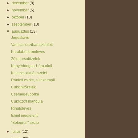
►
december
(8)
►
november
(6)
►
október
(18)
►
szeptember
(13)
▼
augusztus
(13)
Jegeskávé
Vaníliás őszibarackbefőtt
Karalábé-krémleves
Zöldborsófőzelék
Kenyérlángos 1 óra alatt
Kekszes almás szelet
Rántott csirke, sült krumpli
Cukkinifőzelék
Csemegeuborka
Cukrozott mandula
Ringlóleves
Ismét megjelent!
"Bolognai" szósz
►
július
(12)