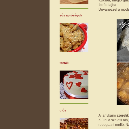
tojásba, megforgat
forró olajba.
Ugyanezzel a módsze
sós apróságok
torták
diós
A lánykáim szeretik
Kiülni a szaletli a
ropogtatni mellé. N