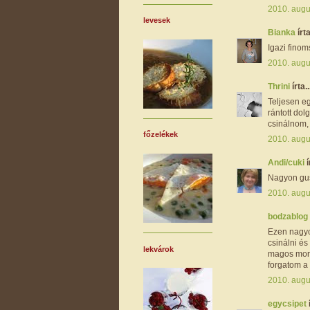
2010. augu
levesek
Bianka
írta
Igazi finom
2010. augu
Thrini
írta..
Teljesen eg
rántott do
csinálnom,
főzelékek
2010. augu
Andi/cuki
í
Nagyon gus
2010. augu
bodzablog
Ezen nagyon
csinálni é
lekvárok
magos morz
forgatom a 
2010. augu
egycsipet