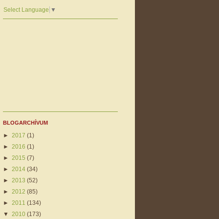
Select Language
▼
BLOGARCHÍVUM
►
2017
(1)
►
2016
(1)
►
2015
(7)
►
2014
(34)
►
2013
(52)
►
2012
(85)
►
2011
(134)
▼
2010
(173)