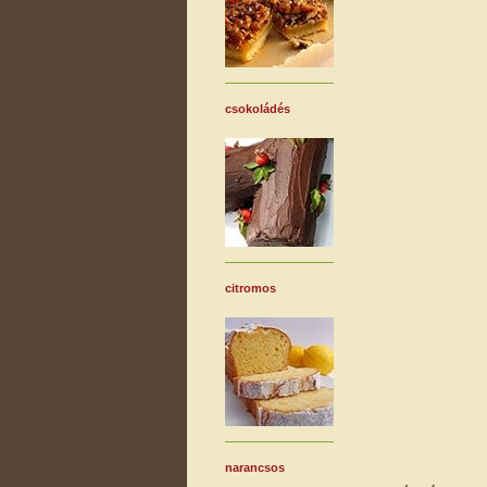
csokoládés
citromos
narancsos