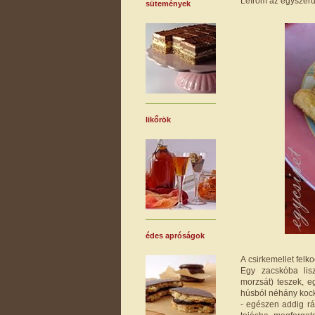
Leírom az egyszerűsí
sütemények
likőrök
édes apróságok
A csirkemellet fel
Egy zacskóba lis
morzsát) teszek, e
húsból néhány kock
- egészen addig rá