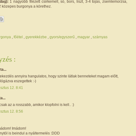
adag):
1 nagyobb filézett csirkemell, só, bors, liszt, 3-4 tojás, zsemlemorzsa,
 2 közepes burgonya a körethez.
rgonya
,
főétel
,
gyerekkézbe
,
gyors/egyszerű
,
magyar
,
szárnyas
zés :
rta...
bekezdés annyira hangulatos, hogy szinte látlak benneteket magam előtt,
lógázva eszegettek :-)
sztus 12. 8:41
ta...
sak az a rosszabb, amikor klopfolni is kell.. :)
sztus 12. 8:56
mádom! Imádom!
nytól is beindul a nyáltermelés :DDD