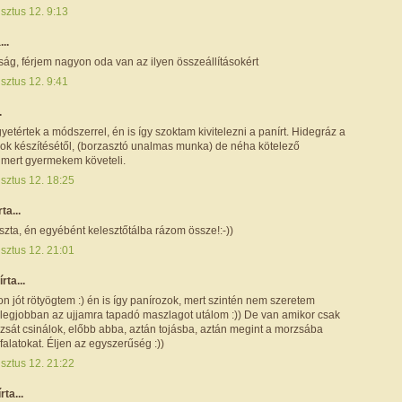
sztus 12. 9:13
...
ság, férjem nagyon oda van az ilyen összeállításokért
sztus 12. 9:41
.
yetértek a módszerrel, én is így szoktam kivitelezni a panírt. Hidegráz a
lgok készítésétől, (borzasztó unalmas munka) de néha kötelező
 mert gyermekem követeli.
sztus 12. 18:25
rta...
zta, én egyébént kelesztőtálba rázom össze!:-))
sztus 12. 21:01
írta...
 jót rötyögtem :) én is így panírozok, mert szintén nem szeretem
s legjobban az ujjamra tapadó maszlagot utálom :)) De van amikor csak
sát csinálok, előbb abba, aztán tojásba, aztán megint a morzsába
falatokat. Éljen az egyszerűség :))
sztus 12. 21:22
írta...