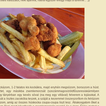
tett változatot, neki ajánlva, hátha egyszer elfogy majd a türelme... :))
kockázom, 1-2 falatos kis kockákra, majd enyhén megsózom, borsozom a húst.
ztet, egy másikba zsemlemorzsát (szezámmagos/zöldfűszeres/akármilyen
gy tányérban egy kevés sóval (na meg egy villával) felverem a tojásokat. A
át a lisztes zacskóba teszek, a száját a kezemmel összeszorítom és felrázom
zom, amíg az összes húskocka csupa-csupa liszt lesz. Átrakosgatom őket a