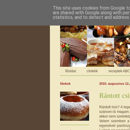
This site uses cookies from Google to 
are shared with Google along with per
statistics, and to detect and address
főoldal
címkék
receptek AB
fánkok
2010. augusztus 12.
Rántott csi
Rántott hús? A leg
szánom rá magam. 
akkor nem szeletel
Velem szemben a 
egyesével panírozg