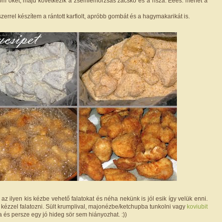
om őket, majd következik a zsemlemorzsás zacskó és a risza. Ééés: mehet a
rrel készítem a rántott karfiolt, apróbb gombát és a hagymakarikát is.
 az ilyen kis kézbe vehető falatokat és néha nekünk is jól esik így velük enni.
lá, kézzel falatozni. Sült krumplival, majonézbe/ketchupba tunkolni vagy
koviubit
a és persze egy jó hideg sör sem hiányozhat. :))