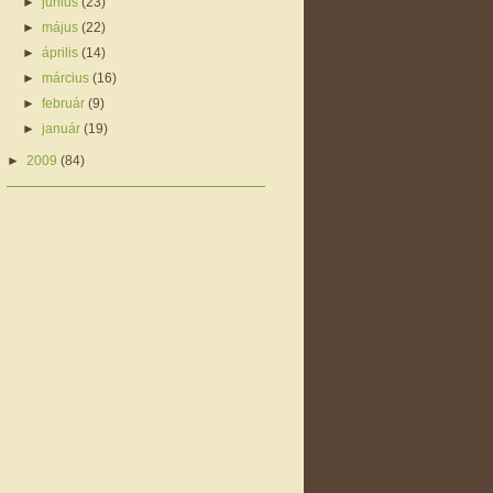
►
június
(23)
►
május
(22)
►
április
(14)
►
március
(16)
►
február
(9)
►
január
(19)
►
2009
(84)