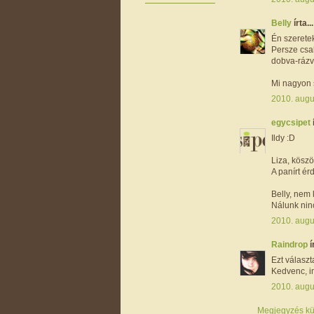
Belly
írta...
Én szerete
Persze csak
dobva-rázv
Mi nagyon s
2010. augu
egycsipet
Ildy :D
Liza, köszö
A panírt ér
Belly, nem k
Nálunk nin
2010. augu
Raindrop
í
Ezt válasz
Kedvenc, 
2010. augu
Megjegyzés kü