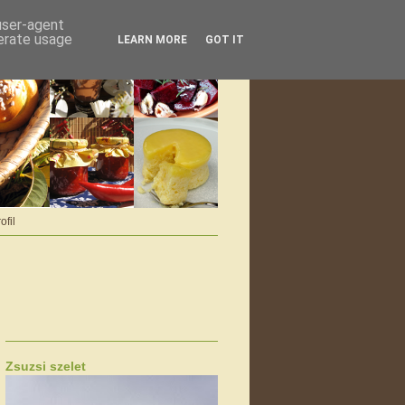
 user-agent
nerate usage
LEARN MORE
GOT IT
ofil
Zsuzsi szelet