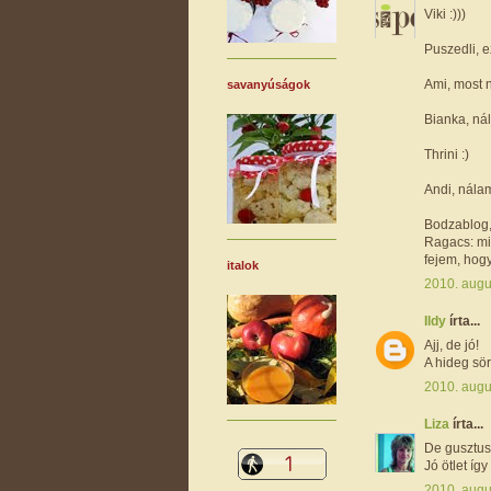
Viki :)))
Puszedli, e
Ami, most 
savanyúságok
Bianka, ná
Thrini :)
Andi, nála
Bodzablog, 
Ragacs: mi
fejem, hogy
italok
2010. augu
Ildy
írta...
Ajj, de jó!
A hideg sör
2010. augu
Liza
írta...
De gusztus
Jó ötlet így
2010. augu