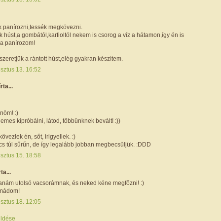
k panírozni,tessék megkövezni.
 húst,a gombától,karfioltól nekem is csorog a víz a hátamon,így én is
a panírozom!
zeretjük a rántott húst,elég gyakran készítem.
sztus 13. 16:52
írta...
nöm! :)
demes kipróbálni, látod, többünknek bevált! :))
övezlek én, sőt, irigyellek. :)
cs túl sűrűn, de így legalább jobban megbecsüljük. :DDD
sztus 15. 18:58
rta...
tanám utolsó vacsorámnak, és neked kéne megfőzni! :)
imádom!
sztus 18. 12:05
ldése