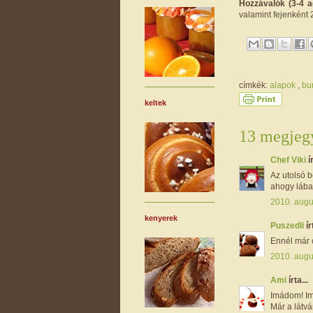
Hozzávalók (3-4 
valamint fejenként
címkék:
alapok
,
bu
keltek
13 megjegy
Chef Viki
í
Az utolsó 
ahogy lába
2010. augu
kenyerek
Puszedli
ír
Ennél már c
2010. augu
Ami
írta...
Imádom! I
Már a látvá