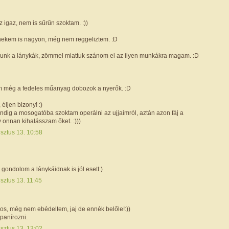
z igaz, nem is sűrűn szoktam. :))
nekem is nagyon, még nem reggeliztem. :D
lunk a lánykák, zömmel miattuk szánom el az ilyen munkákra magam. :D
m még a fedeles műanyag dobozok a nyerők. :D
éljen bizony! :)
ndig a mosogatóba szoktam operálni az ujjaimról, aztán azon fáj a
 onnan kihalásszam őket. :)))
sztus 13. 10:58
 gondolom a lánykáidnak is jól esett:)
sztus 13. 11:45
os, még nem ebédeltem, jaj de ennék belőle!:))
 panírozni.
sztus 13. 13:02