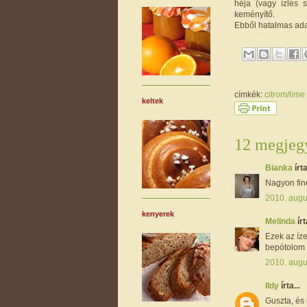
héja (vagy ízlés 
keményítő.
Ebből hatalmas adag
címkék:
citrom/lime
keltek
12 megjegy
Bianka
írta
Nagyon fin
2010. augu
kenyerek
Melinda
írt
Ezek az íze
bepótolom ő
2010. augu
Ildy
írta...
Guszta, és 