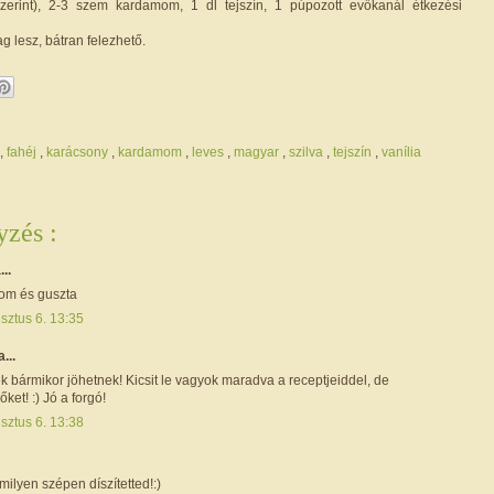
szerint), 2-3 szem kardamom, 1 dl tejszín, 1 púpozott evőkanál étkezési
 lesz, bátran felezhető.
,
fahéj
,
karácsony
,
kardamom
,
leves
,
magyar
,
szilva
,
tejszín
,
vanília
zés :
...
om és guszta
sztus 6. 13:35
a...
k bármikor jöhetnek! Kicsit le vagyok maradva a receptjeiddel, de
ket! :) Jó a forgó!
sztus 6. 13:38
milyen szépen díszítetted!:)