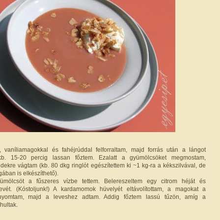
, vaníliamagokkal és fahéjrúddal felforraltam, majd forrás után a lángot
a kb. 15-20 percig lassan főztem. Ezalatt a gyümölcsöket megmostam,
ekre vágtam (kb. 80 dkg ringlót egészítettem ki ~1 kg-ra a kékszilvával, de
ában is elkészíthető).
yümölcsöt a fűszeres vízbe tettem. Belereszeltem egy citrom héját és
evét. (Kóstoljunk!) A kardamomok hüvelyét eltávolítottam, a magokat a
nyomtam, majd a leveshez adtam. Addig főztem lassú tűzön, amíg a
ultak.