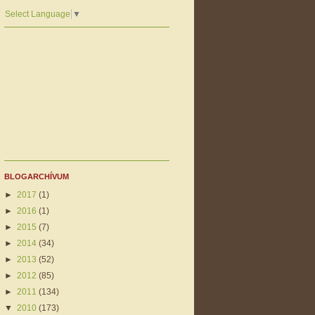
Select Language
▼
BLOGARCHÍVUM
►
2017
(1)
►
2016
(1)
►
2015
(7)
►
2014
(34)
►
2013
(52)
►
2012
(85)
►
2011
(134)
▼
2010
(173)