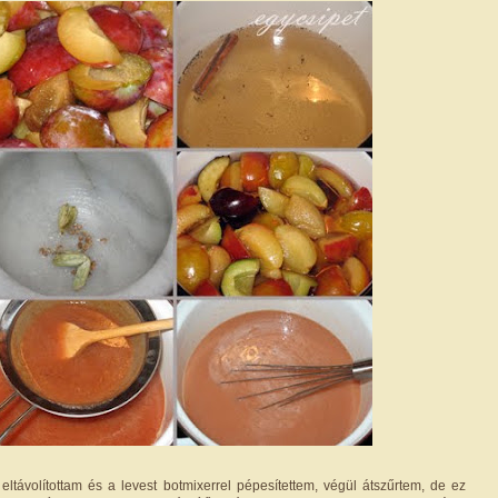
 eltávolítottam és a levest botmixerrel pépesítettem, végül átszűrtem, de ez