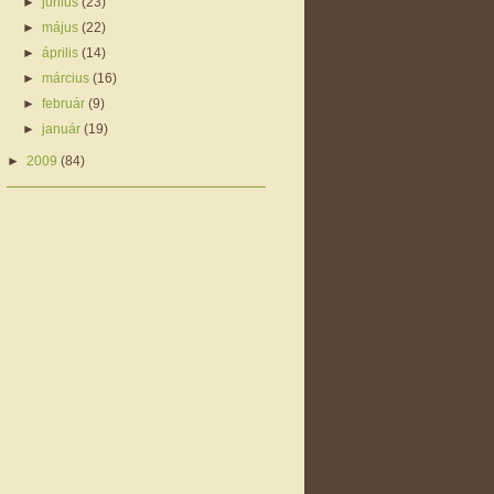
►
június
(23)
►
május
(22)
►
április
(14)
►
március
(16)
►
február
(9)
►
január
(19)
►
2009
(84)