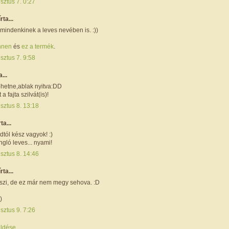
sztus 7. 0:27
írta...
indenkinek a leves nevében is. :))
nnen
és
ez a termék
.
sztus 7. 9:58
a...
öhetne,ablak nyitva:DD
 fajta szilvát(is)!
sztus 8. 13:18
rta...
idtól kész vagyok! :)
ingló leves... nyami!
sztus 8. 14:46
írta...
szi, de ez már nem megy sehova. :D
)
sztus 9. 7:26
ldése