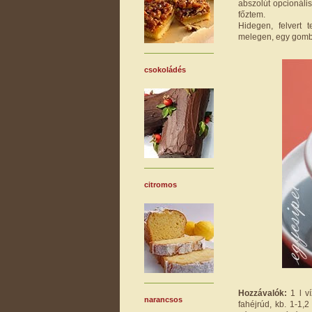
abszolút opcionális
főztem.
Hidegen, felvert 
melegen, egy gom
csokoládés
citromos
Hozzávalók:
1 l ví
narancsos
fahéjrúd, kb. 1-1,2