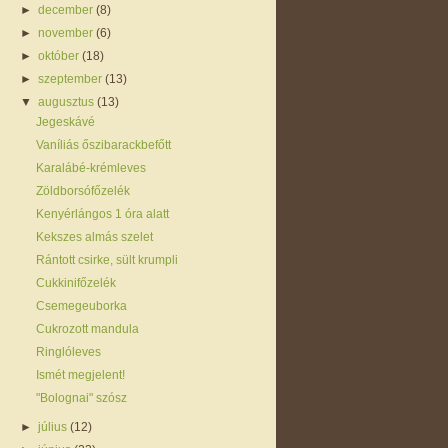
►
december
(8)
►
november
(6)
►
október
(18)
►
szeptember
(13)
▼
augusztus
(13)
Jegeskávé
Vaníliás őszibarackbefőtt
Karalábé-krémleves
Zöldborsófőzelék
Kenyérlángos 1 óra alatt
Kekszes almás szelet
Rántott csirke, sült krumpli
Cukkinifőzelék
Csemegeuborka
Cukrozott mandula
Ringlóleves
Ismét megjelent!
"Bolognai" szósz
►
július
(12)