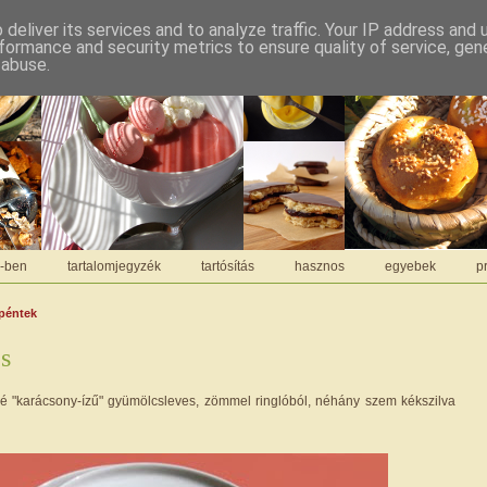
deliver its services and to analyze traffic. Your IP address and
formance and security metrics to ensure quality of service, ge
 abuse.
C-ben
tartalomjegyzék
tartósítás
hasznos
egyebek
pr
 péntek
s
é "karácsony-ízű" gyümölcsleves, zömmel ringlóból, néhány szem kékszilva