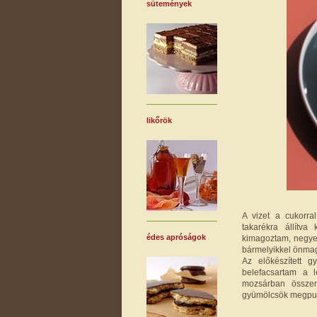
sütemények
likőrök
A vizet a cukorral
takarékra állítv
édes apróságok
kimagoztam, negyed
bármelyikkel önmag
Az előkészített g
belefacsartam a l
mozsárban össze
gyümölcsök megpuh