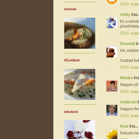
2010. augu
levesek
trinity
írta..
Ez a szilv
jöhet!!!Abla
2010. augu
Puszedli
ír
Hú, imádom
Szabad tu
főzelékek
2010. augu
Mónika
írta
Nagyon jól 
2010. augu
Andi/cuki
í
Nagyon fini
lekvárok
2010. augu
Kata
írta...
Felezés he