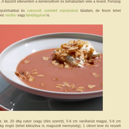
. A tejszínt elkevertem a keményítővel és behabartam vele a levest. Forrásig
tejszínhabbal és
cukrozott, szeletelt mandulával
tálaltam, de finom lehet
bóc
vanília-
vagy
fahéjfagyival
is.
z, kb. 20 dkg cukor (vagy ízlés szerint), 5-6 cm vaníliarúd magjai, 5-6 cm
 kg ringló (lehet kékszilva is; magozott mennyiség), 1 citrom leve és reszelt