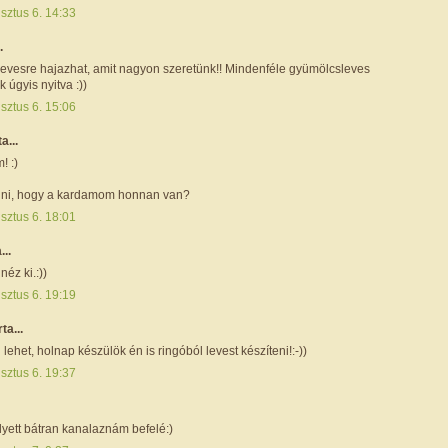
sztus 6. 14:33
.
alevesre hajazhat, amit nagyon szeretünk!! Mindenféle gyümölcsleves
k úgyis nyitva :))
sztus 6. 15:06
ta...
! :)
dni, hogy a kardamom honnan van?
sztus 6. 18:01
...
néz ki.:))
sztus 6. 19:19
rta...
 lehet, holnap készülök én is ringóból levest készíteni!:-))
sztus 6. 19:37
lyett bátran kanalaznám befelé:)