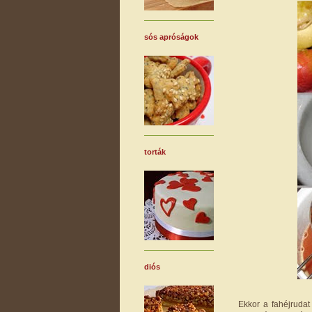
sós apróságok
torták
diós
Ekkor a fahéjrudat