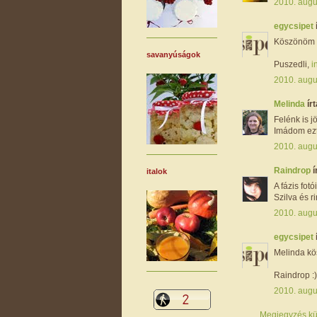
2010. augu
egycsipet
Köszönöm m
savanyúságok
Puszedli,
i
2010. augu
Melinda
írt
Felénk is j
Imádom ezt a
2010. augu
Raindrop
í
italok
A fázis fotó
Szilva és r
2010. augu
egycsipet
Melinda kö
Raindrop :)
2010. augu
Megjegyzés kü