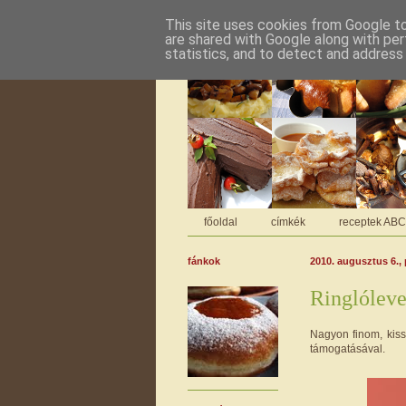
This site uses cookies from Google to 
are shared with Google along with per
statistics, and to detect and address
főoldal
címkék
receptek AB
fánkok
2010. augusztus 6.,
Ringlóleve
Nagyon finom, kiss
támogatásával.