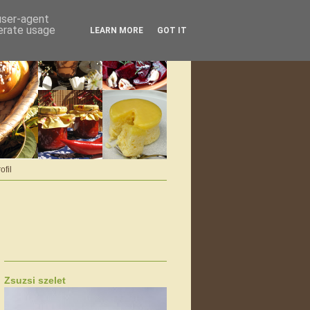
 user-agent
nerate usage
LEARN MORE
GOT IT
ofil
Zsuzsi szelet