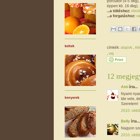
porcukor (4-5 dkg),
éppen kb. 16 dkg);
...a töltéshez:
ribiz
...a forgatáshoz:
va
keltek
címkék:
alapok
,
éd
,
vaj
12 megjegy
Ami
írta...
Nyami nya
kenyerek
Ide vele, de
Szeretem!
2010. októ
Belly
írta...
Nagyon sze
2010. októ