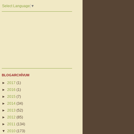
Select Language
▼
BLOGARCHÍVUM
►
2017
(1)
►
2016
(1)
►
2015
(7)
►
2014
(34)
►
2013
(52)
►
2012
(85)
►
2011
(134)
▼
2010
(173)