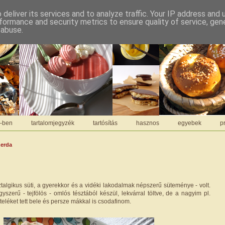
deliver its services and to analyze traffic. Your IP address and
formance and security metrics to ensure quality of service, ge
 abuse.
C-ben
tartalomjegyzék
tartósítás
hasznos
egyebek
pr
zerda
sztalgikus süti, a gyerekkor és a vidéki lakodalmak népszerű süteménye - volt.
szerű - tejfölös - omlós tésztából készül, lekvárral töltve, de a nagyim pl.
lteléket tett bele és persze mákkal is csodafinom.