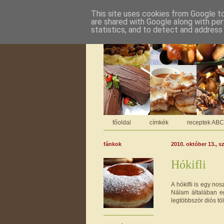
This site uses cookies from Google to 
are shared with Google along with per
statistics, and to detect and address
főoldal
címkék
receptek AB
fánkok
2010. október 13., s
Hókifli
A hókifli is egy no
Nálam általában egy
legtöbbször diós tö