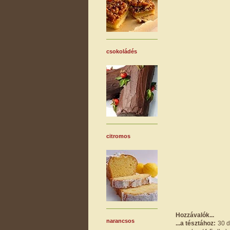
csokoládés
citromos
Hozzávalók...
narancsos
...a tésztához:
30 dk