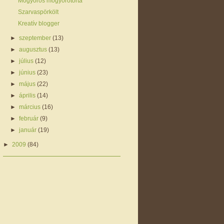
Mogyorós mogyorótorta
Szarvaspörkölt
Kreatív blogger
►
szeptember
(13)
►
augusztus
(13)
►
július
(12)
►
június
(23)
►
május
(22)
►
április
(14)
►
március
(16)
►
február
(9)
►
január
(19)
►
2009
(84)