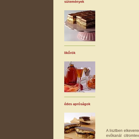
sütemények
likőrök
édes apróságok
A lisztben elkever
evőkanál citromle