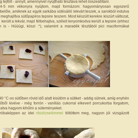
 tejfölt - annyit, amennyivel nyújtható tésztává lehet összeállítani.
t 4-5 mm vékonyra nyújtom, majd formázom: hagyományosan egyszerű
előle, amiknek az egyik sarkába sütésálló lekvárt teszek, a sarokból indulva
 meghajlítva sütőpapíros tepsire teszem. Most készült kerekre kiszúrt változat,
erült a lekvár, majd félbehajtva, széleit lenyomkodva került a tepsire (ehhez
m is - Húúúgi, köszi :*), valamint a maradék tésztából pici maciformákat
190 °C-os sütőben rövid idő alatt kisütöm a sütiket - addig sülnek, amíg enyhén
tőből kivéve - még forrón - vaníliás cukorral elkevert porcukorba forgatom,
gatva hagyom kihűlni a süteményeket.
 próbaképpen az idei
ribizlizselémmel
töltöttem meg, nagyon jól vizsgázott