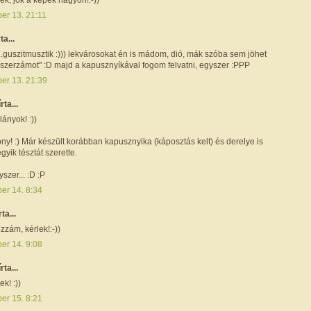
ber 13. 21:11
ta...
.guszitmusztik :))) lekvárosokat én is mádom, dió, mák szóba sem jöhet
élszerzámot" :D majd a kapusznyíkával fogom felvatni, egyszer :PPP
ber 13. 21:39
írta...
ányok! :))
izony! :) Már készült korábban kapusznyika (káposztás kelt) és derelye is
gyik tésztát szerette.
szer... :D :P
er 14. 8:34
rta...
zám, kérlek!:-))
er 14. 9:08
írta...
k! :))
er 15. 8:21