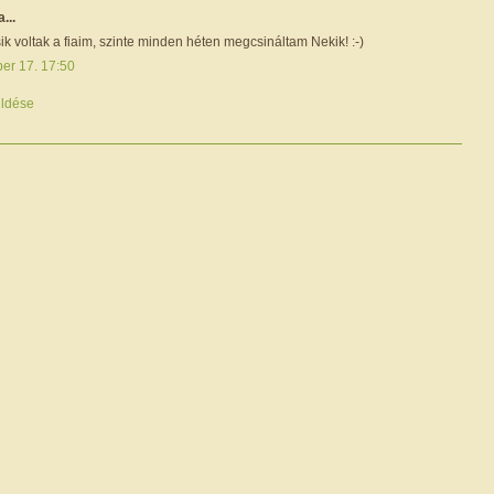
a...
ik voltak a fiaim, szinte minden héten megcsináltam Nekik! :-)
ber 17. 17:50
ldése