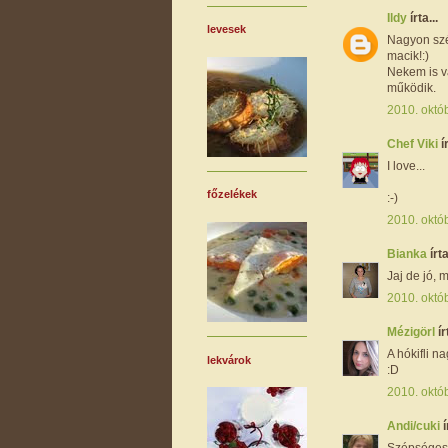
Ildy
írta...
levesek
Nagyon szép
macik!:)
Nekem is v
működik.
2010. októ
Chef Viki
í
I love...
főzelékek
:-)
2010. októ
Bianka
írta
Jaj de jó,
2010. októ
Mézigörl
ír
A hókifli 
lekvárok
:D
2010. októ
Andi/cuki
í
Szépségese