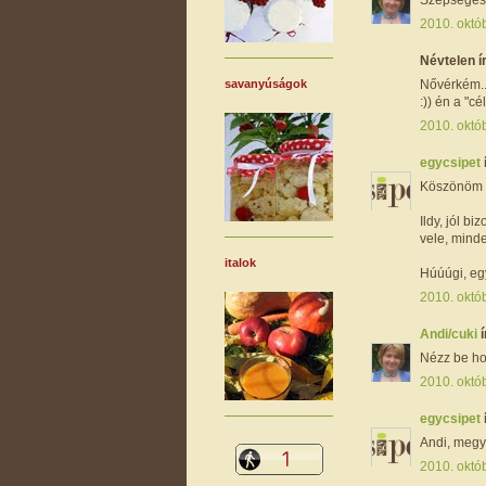
2010. októ
Névtelen ír
savanyúságok
Nővérkém..
:)) én a "c
2010. októ
egycsipet
Köszönöm l
Ildy, jól b
vele, minde
italok
Húúúgi, egy
2010. októb
Andi/cuki
í
Nézz be hoz
2010. októb
egycsipet
Andi, megye
2010. októb