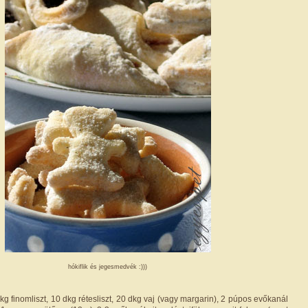
hókiflik és jegesmedvék :)))
g finomliszt, 10 dkg rétesliszt, 20 dkg vaj (vagy margarin), 2 púpos evőkanál