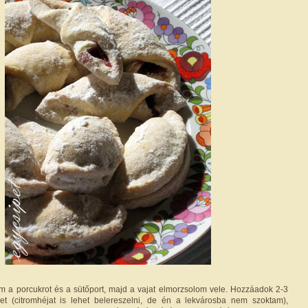
em a porcukrot és a sütőport, majd a vajat elmorzsolom vele. Hozzáadok 2-3
vet (citromhéjat is lehet belereszelni, de én a lekvárosba nem szoktam),