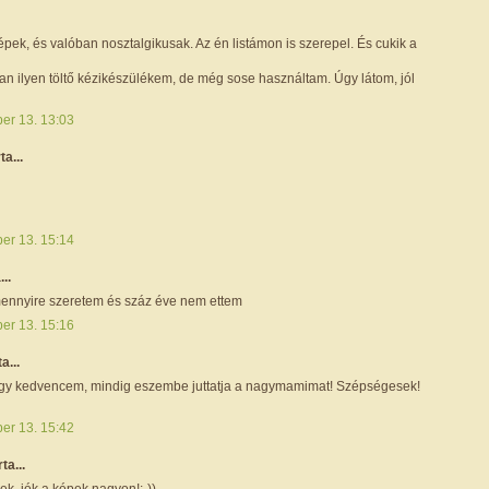
ek, és valóban nosztalgikusak. Az én listámon is szerepel. És cukik a
an ilyen töltő kézikészülékem, de még sose használtam. Úgy látom, jól
ber 13. 13:03
rta...
ber 13. 15:14
...
 mennyire szeretem és száz éve nem ettem
ber 13. 15:16
ta...
nagy kedvencem, mindig eszembe juttatja a nagymamimat! Szépségesek!
ber 13. 15:42
rta...
k, jók a képek nagyon!:-))