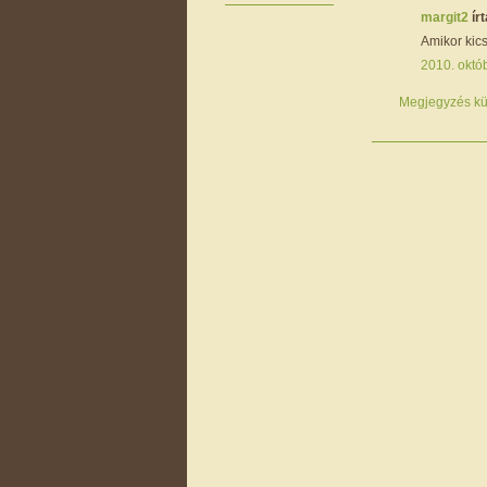
margit2
írt
Amikor kics
2010. októ
Megjegyzés kü