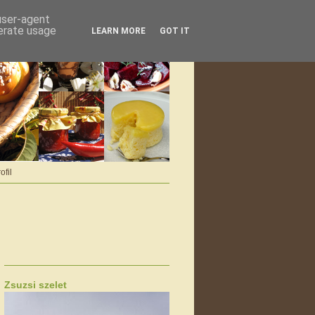
 user-agent
nerate usage
LEARN MORE
GOT IT
ofil
Zsuzsi szelet