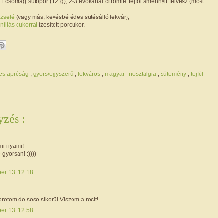
 1 csomag sütőpor (12 g), 2-3 evőkanál citromlé, tejföl amennyit felvesz (most
lizselé
(vagy más, kevésbé édes sütésálló lekvár);
níliás cukorral
ízesített porcukor.
es apróság
,
gyors/egyszerű
,
lekváros
,
magyar
,
nosztalgia
,
sütemény
,
tejföl
zés :
mi nyami!
 gyorsan! :))))
ber 13. 12:18
retem,de sose sikerül.Viszem a recit!
ber 13. 12:58