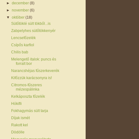
►
december
(8)
►
november
(6)
▼
október
(18)
Sütőtöklé sült tökből...is
Zabpelyhes sütőtökkenyér
Lencsefőzelék
Csípős karfiol
Chilis bab
Melengető italok: puncs és
forralt bor
Narancshéjas fűszerkeverék
Kifőzzük karácsonyra is!
Citromos-fűszeres
mézespálinka
Kelkáposzta főzelék
Hókifli
Fokhagymás sült tarja
Díjak ismét
Rakott kel
Dödölle