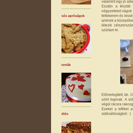
valamint egy jó adag
Ezután a tésztá
négyzeteket vágok b
feltekerem és kissé
sós apróságok
aminek a közepébe k
létezik célszerszá
szúrtam ki.
torták
Előmelegített, kb. 
színt kapnak. A sü
végül rácsra rakos
Ezeket a kifliket
sütésállóságból. :)
diós