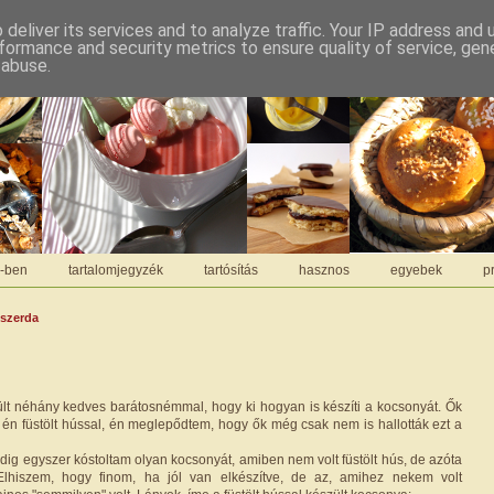
deliver its services and to analyze traffic. Your IP address and
formance and security metrics to ensure quality of service, ge
 abuse.
C-ben
tartalomjegyzék
tartósítás
hasznos
egyebek
pr
 szerda
t néhány kedves barátosnémmal, hogy ki hogyan is készíti a kocsonyát. Ők
én füstölt hússal, én meglepődtem, hogy ők még csak nem is hallották ezt a
dig egyszer kóstoltam olyan kocsonyát, amiben nem volt füstölt hús, de azóta
lhiszem, hogy finom, ha jól van elkészítve, de az, amihez nekem volt