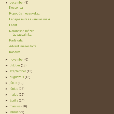
▼
december
(8)
Kocsonya
Ropogós mézeskeksz
Fahéjas mini és vaníliás maxi
Fasírt
Narancsos-mézes
ágyaspálinka
Parfétorta
Adventi mézes torta
Kosárka
►
november
(6)
►
október
(18)
►
szeptember
(13)
►
augusztus
(13)
►
július
(12)
►
június
(23)
►
május
(22)
►
április
(14)
►
március
(16)
►
február
(9)