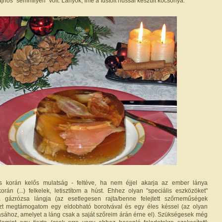
jnos "semmilyen" volt. Lányok, íme a füstölt hússal készült kocsonya:
s korán kelős mulatság - feltéve, ha nem éjjel akarja az ember lánya
korán (...) felkelek, letisztítom a húst. Ehhez olyan "speciális eszközöket"
 gázrózsa lángja (az esetlegesen rajta/benne felejtett szőrneműségek
ezt megtámogatom egy eldobható borotvával és egy éles késsel (az olyan
ásához, amelyet a láng csak a saját szőreim árán érne el). Szükségesek még