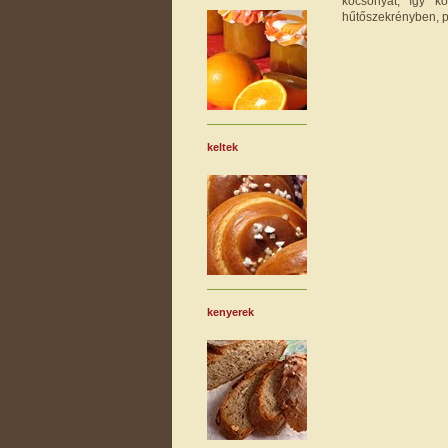
kocsonyát, így k
hűtőszekrényben, p
keltek
kenyerek