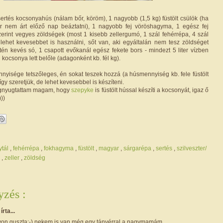
ertés kocsonyahús (nálam bőr, köröm), 1 nagyobb (1,5 kg) füstölt csülök (ha
kor nem árt előző nap beáztatni), 1 nagyobb fej vöröshagyma, 1 egész fej
zerint vegyes zöldségek (most 1 kisebb zellergumó, 1 szál fehérrépa, 4 szál
lehet kevesebbet is használni, sőt van, aki egyáltalán nem tesz zöldséget
tén kevés só, 1 csapott evőkanál egész fekete bors - mindezt 5 liter vízben
kocsonya lett belőle (adagonként kb. fél kg).
ennyisége tetszőleges, én sokat teszek hozzá (a húsmennyiség kb. fele füstölt
 így szeretjük, de lehet kevesebbel is készíteni.
gnyugtattam magam, hogy
szepyke
is füstölt hússal készíti a kocsonyát, igaz ő
))
ytál
,
fehérrépa
,
fokhagyma
,
füstölt
,
magyar
,
sárgarépa
,
sertés
,
szilveszter/
a
,
zeller
,
zöldség
zés :
i
írta...
on guszta:-),nekem is van még egy tányérral a nagymamám