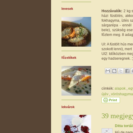
levesek
Hozzávalók:
2 kg s
házi füstölés, ak
fokhagyma, ízlés s
sárgarépa - ennél 
bele), szükség ese
főztem meg. 8 adag 
UI: A füstölt hús m
szokott lenni), mert
UI2: Időközben me
főzelékek
egy hadseregnek. :)
címkék:
alapok
,
eg
újév
,
vöröshagym
lekvárok
39 megjegy
Ditta tortá
Hú de nagy