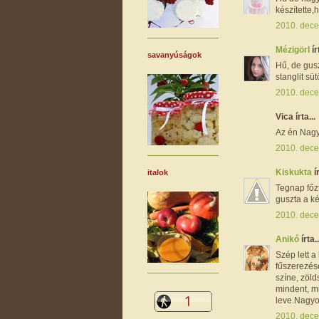
készítette,
2010. dece
Mézigörl
ír
savanyúságok
Hű, de gus
stanglit sü
2010. dece
Vica írta...
Az én Nagyi
2010. dece
Kiskukta
í
italok
Tegnap főzt
guszta a ké
2010. dece
Anikó
írta..
Szép lett a
fűszerezés
színe, zöl
mindent, mi
leve.Nagyon
2010. dece