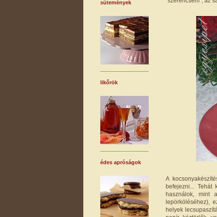
"szerencsém", az sa
sütemények
likőrök
édes apróságok
A kocsonyakészíté
befejezni... Tehát 
használok, mint a
lepörköléséhez), 
helyek lecsupaszít