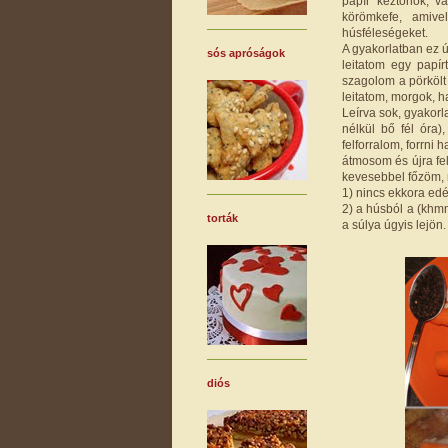
papír kéztörlők, v
körömkefe, amive
húsféleségeket.
A gyakorlatban ez 
sós apróságok
leitatom egy papír
szagolom a pörkölt
leitatom, morgok, ha
Leírva sok, gyakor
nélkül bő fél óra
felforralom, forrni
átmosom és újra fe
kevesebbel főzöm, 
1) nincs ekkora ed
2) a húsból a (khm
torták
a súlya úgyis lejön.
diós