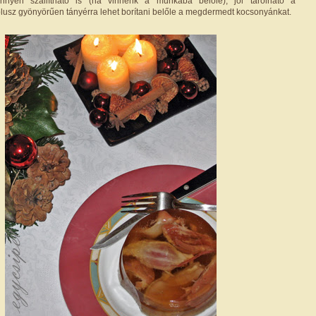
önnyen szállítható is (ha vinnénk a munkába belőle), jól tárolható a
lusz gyönyörűen tányérra lehet borítani belőle a megdermedt kocsonyánkat.