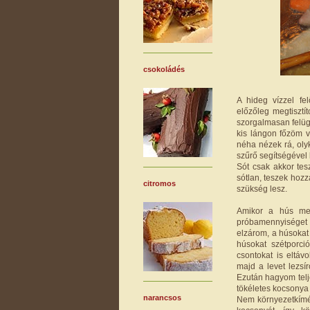
csokoládés
A hideg vízzel fe
előzőleg megtisztí
szorgalmasan felüg
kis lángon főzöm v
néha nézek rá, oly
szűrő segítségével 
Sót csak akkor tes
sótlan, teszek hozz
citromos
szükség lesz.
Amikor a hús meg
próbamennyiséget 
elzárom, a húsokat
húsokat szétporci
csontokat is eltáv
majd a levet lezsí
Ezután hagyom telj
tökéletes kocsonya 
narancsos
Nem környezetkímé