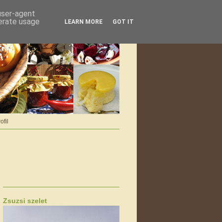
 user-agent
nerate usage
LEARN MORE
GOT IT
ofil
Zsuzsi szelet