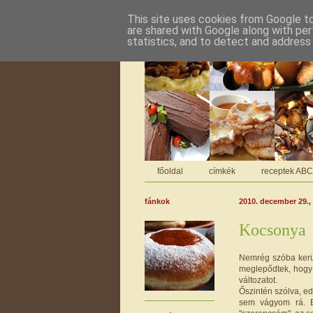
This site uses cookies from Google to 
are shared with Google along with per
statistics, and to detect and address
főoldal
címkék
receptek AB
fánkok
2010. december 29.,
Kocsonya
Nemrég szóba kerül
meglepődtek, hogy 
változatot.
Őszintén szólva, ed
sem vágyom rá. E