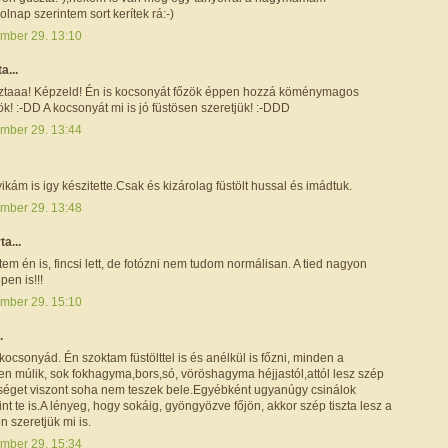
holnap szerintem sort kerítek rá:-)
mber 29. 13:10
ta...
ztaaa! Képzeld! Én is kocsonyát főzök éppen hozzá köménymagos
tök! :-DD A kocsonyát mi is jó füstösen szeretjük! :-DDD
mber 29. 13:44
kám is igy készitette.Csak és kizárolag füstölt hussal és imádtuk.
mber 29. 13:48
rta...
em én is, fincsi lett, de fotózni nem tudom normálisan. A tied nagyon
pen is!!!
mber 29. 15:10
.
 kocsonyád. Én szoktam füstölttel is és anélkül is főzni, minden a
en múlik, sok fokhagyma,bors,só, vöröshagyma héjjastól,attól lesz szép
dséget viszont soha nem teszek bele.Egyébként ugyanúgy csinálok
nt te is.A lényeg, hogy sokáig, gyöngyözve főjön, akkor szép tiszta lesz a
 szeretjük mi is.
mber 29. 15:34