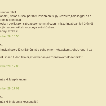
szuper ötlet!
óbálni, füstös hússal persze! Tovább én is így készítem,zöldséggel és a
bom a csontokat.
tkoztam egyik szomszédasszonyommal ezen , miszerint abban leli örömét
ődjön a csontokkak kocsonya evés közben...
annyi szokás!
mber 29. 15:54
a...
lt husival szeretjük:) Bár én még soha:o nem késztettem...lehet,hogy itt az
ztusosan tudod tálalni,az emberlányaazonnalakarbelőeenni!:DD
mber 29. 17:00
...
 néz ki. Megkívántam.
mber 29. 17:09
a...
 néz ki !Imádom a kocsonyát!:)