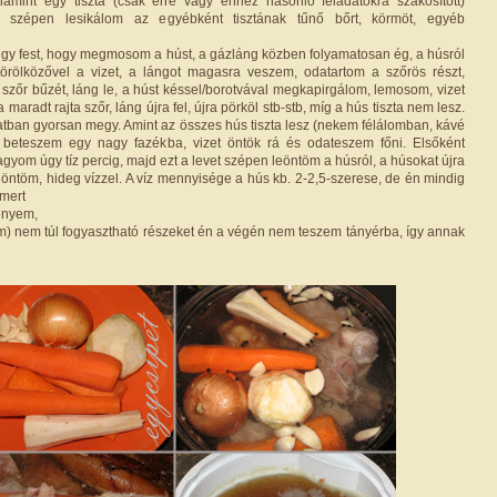
alamint egy tiszta (csak erre vagy ehhez hasonló feladatokra szakosított)
l szépen lesikálom az egyébként tisztának tűnő bőrt, körmöt, egyéb
úgy fest, hogy megmosom a húst, a gázláng közben folyamatosan ég, a húsról
törölközővel a vizet, a lángot magasra veszem, odatartom a szőrös részt,
 szőr bűzét, láng le, a húst késsel/borotvával megkapirgálom, lemosom, vizet
 maradt rajta szőr, láng újra fel, újra pörköl stb-stb, míg a hús tiszta nem lesz.
latban gyorsan megy. Amint az összes hús tiszta lesz (nekem félálomban, kávé
), beteszem egy nagy fazékba, vizet öntök rá és odateszem főni. Elsőként
 hagyom úgy tíz percig, majd ezt a levet szépen leöntöm a húsról, a húsokat újra
löntöm, hideg vízzel. A víz mennyisége a hús kb. 2-2,5-szerese, de én mindig
mert
ényem,
m) nem túl fogyasztható részeket én a végén nem teszem tányérba, így annak