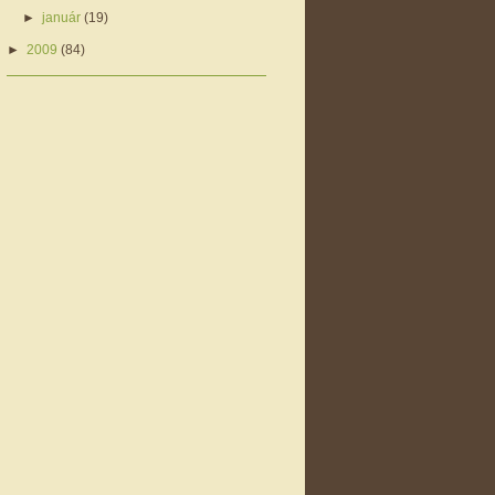
►
január
(19)
►
2009
(84)