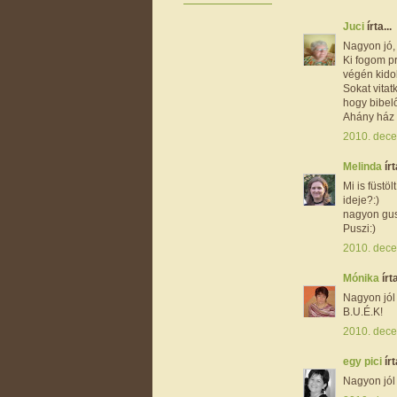
Juci
írta...
Nagyon jó, 
Ki fogom pr
végén kido
Sokat vita
hogy bibel
Ahány ház 
2010. dece
Melinda
írt
Mi is füstö
ideje?:)
nagyon gus
Puszi:)
2010. dece
Mónika
írta
Nagyon jól
B.U.É.K!
2010. dece
egy pici
írt
Nagyon jól