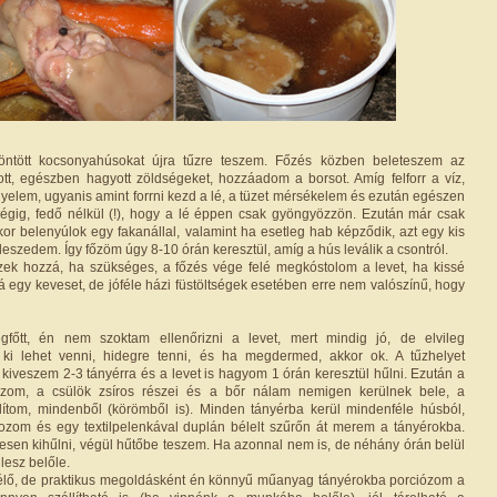
löntött kocsonyahúsokat újra tűzre teszem. Főzés közben beleteszem az
tott, egészben hagyott zöldségeket, hozzáadom a borsot. Amíg felforr a víz,
yelem, ugyanis amint forrni kezd a lé, a tüzet mérsékelem és ezután egészen
égig, fedő nélkül (!), hogy a lé éppen csak gyöngyözzön. Ezután már csak
kor belenyúlok egy fakanállal, valamint ha esetleg hab képződik, azt egy kis
leszedem. Így főzöm úgy 8-10 órán keresztül, amíg a hús leválik a csontról.
zek hozzá, ha szükséges, a főzés vége felé megkóstolom a levet, ha kissé
á egy keveset, de jóféle házi füstöltségek esetében erre nem valószínű, hogy
főtt, én nem szoktam ellenőrizni a levet, mert mindig jó, de elvileg
ki lehet venni, hidegre tenni, és ha megdermed, akkor ok. A tűzhelyet
 kiveszem 2-3 tányérra és a levet is hagyom 1 órán keresztül hűlni. Ezután a
ózom, a csülök zsíros részei és a bőr nálam nemigen kerülnek bele, a
olítom, mindenből (körömből is). Minden tányérba kerül mindenféle húsból,
rozom és egy textilpelenkával duplán bélelt szűrőn át merem a tányérokba.
esen kihűlni, végül hűtőbe teszem. Ha azonnal nem is, de néhány órán belül
lesz belőle.
lő, de praktikus megoldásként én könnyű műanyag tányérokba porciózom a