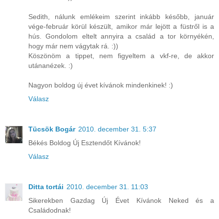
Sedith, nálunk emlékeim szerint inkább később, január
vége-február körül készült, amikor már lejött a füstről is a
hús. Gondolom eltelt annyira a család a tor környékén,
hogy már nem vágytak rá. :))
Köszönöm a tippet, nem figyeltem a vkf-re, de akkor
utánanézek. :)
Nagyon boldog új évet kívánok mindenkinek! :)
Válasz
Tücsök Bogár
2010. december 31. 5:37
Békés Boldog Új Esztendőt Kívánok!
Válasz
Ditta tortái
2010. december 31. 11:03
Sikerekben Gazdag Új Évet Kívánok Neked és a
Családodnak!