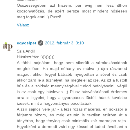
Összességében azt hiszem, pár évig nem lesz itthon
kocsonyafőzés, de azért persze most mindent hősiesen
meg fogok enni :) Puszi!
Válasz
egycsipet
2012. február 3. 9:10
Szia Andi!
Hústisztítás: :)))))))))
A többi: sajnálom, hogy nem sikerült a várakozásaidnak
megfelelően. Ha majd néhány év múlva :) újra rászánod
magad, akkor legyél bátrabb nyugodtan a sóval és csak
akkor zárd le a tűzhelyet, ha megfelel az íze. Az ízt a füstölt
hús és a zöldség mennyiségével tudod befolyásolni, végül
is ez csak egy húsleves. ;) Plusz húsvásárlásnál érdemes
arra is figyelni, hogy a gyorspácos füstölt húsok kevésbé
ízesek, mint a hagyományos pácolásúak.
A zsír sajnos vele jár - a lezsírozás macerás, én sokszor a
férjemre bízom, és még ezután is textilen szűröm át a
tányérba, hogy tényleg csak minimális zsír maradjon rajta.
Egyébként a dermedt zsírt egy késsel el tudod távolítani a