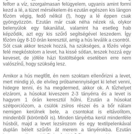
felforr a víz, szorgalmasan felügyelem, ugyanis amint forrni
kezd a lé, a tüzet mérsékelem és ezután egészen kis lángon
főzöm végig, fedő nélkül (!), hogy a lé éppen csak
gyöngyözzön. Ezután már csak néha nézek rá, olykor
belenyúlok egy fakanállal, valamint ha esetleg hab
képződik, azt egy kis szűrő segítségével leszedem. Így
főzöm úgy 8-10 órán keresztül, amíg a hús leválik a csontról.
Sót csak akkor teszek hozzá, ha szükséges, a főzés vége
felé megkóstolom a levet, ha kissé sótlan, teszek hozzá egy
keveset, de jóféle házi füstöltségek esetében erre nem
valószínű, hogy szükség lesz.
Amikor a hús megfőtt, én nem szoktam ellenőrizni a levet,
mert mindig jó, de elvileg próbamennyiséget ki lehet venni,
hidegre tenni, és ha megdermed, akkor ok. A tűzhelyet
elzárom, a húsokat kiveszem 2-3 tányérra és a levet is
hagyom 1 órán keresztül hűlni. Ezután a húsokat
szétporciózom, a csülök zsíros részei és a bőr nálam
nemigen kerülnek bele, a csontokat is eltávolítom,
mindenből (körömből is). Minden tányérba kerül mindenféle
húsból, majd a levet lezsírozom és egy textilpelenkával
duplán bélelt szűrőn át merem a tányérokba. Ezután