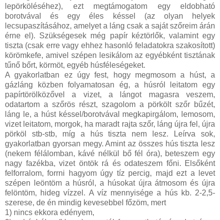
lepörköléséhez), ezt megtámogatom egy eldobható
borotvával és egy éles késsel (az olyan helyek
lecsupaszításához, amelyet a láng csak a saját szőreim árán
érne el). Szükségesek még papír kéztörlők, valamint egy
tiszta (csak erre vagy ehhez hasonló feladatokra szakosított)
körömkefe, amivel szépen lesikálom az egyébként tisztának
tűnő bőrt, körmöt, egyéb húsféleségeket.
A gyakorlatban ez úgy fest, hogy megmosom a húst, a
gázláng közben folyamatosan ég, a húsról leitatom egy
papírtörölközővel a vizet, a lángot magasra veszem,
odatartom a szőrös részt, szagolom a pörkölt szőr bűzét,
láng le, a húst késsel/borotvával megkapirgálom, lemosom,
vizet leitatom, morgok, ha maradt rajta szőr, láng újra fel, újra
pörköl stb-stb, míg a hús tiszta nem lesz. Leírva sok,
gyakorlatban gyorsan megy. Amint az összes hús tiszta lesz
(nekem félálomban, kávé nélkül bő fél óra), beteszem egy
nagy fazékba, vizet öntök rá és odateszem főni. Elsőként
felforralom, forrni hagyom úgy tíz percig, majd ezt a levet
szépen leöntöm a húsról, a húsokat újra átmosom és újra
felöntöm, hideg vízzel. A víz mennyisége a hús kb. 2-2,5-
szerese, de én mindig kevesebbel főzöm, mert
1) nincs ekkora edényem,