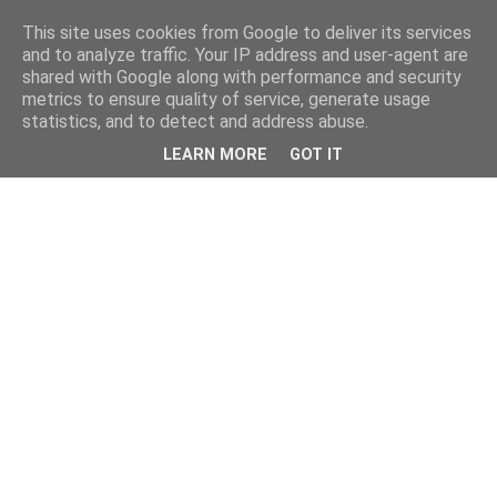
This site uses cookies from Google to deliver its services
and to analyze traffic. Your IP address and user-agent are
shared with Google along with performance and security
metrics to ensure quality of service, generate usage
statistics, and to detect and address abuse.
LEARN MORE
GOT IT