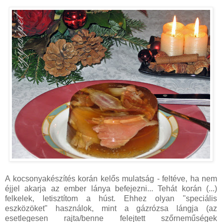
A kocsonyakészítés korán kelős mulatság - feltéve, ha nem
éjjel akarja az ember lánya befejezni... Tehát korán (...)
felkelek, letisztítom a húst. Ehhez olyan "speciális
eszközöket" használok, mint a gázrózsa lángja (az
esetlegesen rajta/benne felejtett szőrneműségek