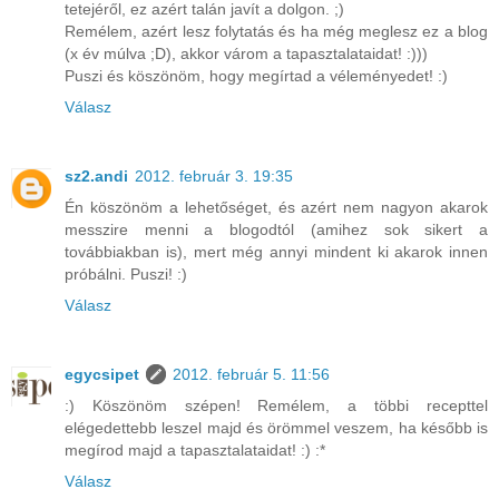
tetejéről, ez azért talán javít a dolgon. ;)
Remélem, azért lesz folytatás és ha még meglesz ez a blog
(x év múlva ;D), akkor várom a tapasztalataidat! :)))
Puszi és köszönöm, hogy megírtad a véleményedet! :)
Válasz
sz2.andi
2012. február 3. 19:35
Én köszönöm a lehetőséget, és azért nem nagyon akarok
messzire menni a blogodtól (amihez sok sikert a
továbbiakban is), mert még annyi mindent ki akarok innen
próbálni. Puszi! :)
Válasz
egycsipet
2012. február 5. 11:56
:) Köszönöm szépen! Remélem, a többi recepttel
elégedettebb leszel majd és örömmel veszem, ha később is
megírod majd a tapasztalataidat! :) :*
Válasz