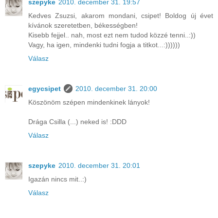
szepyke
2010. december 31. 19:57
Kedves Zsuzsi, akarom mondani, csipet! Boldog új évet
kívánok szeretetben, békességben!
Kisebb fejjel.. nah, most ezt nem tudod közzé tenni..:))
Vagy, ha igen, mindenki tudni fogja a titkot...:))))))
Válasz
egycsipet
2010. december 31. 20:00
Köszönöm szépen mindenkinek lányok!
Drága Csilla (...) neked is! :DDD
Válasz
szepyke
2010. december 31. 20:01
Igazán nincs mit..:)
Válasz