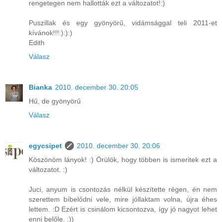
rengetegen nem hallották ezt a változatot!:)
Puszillak és egy gyönyörű, vidámsággal teli 2011-et
kívánok!!!:):):)
Edith
Válasz
Bianka
2010. december 30. 20:05
Hű, de gyönyörű
Válasz
egycsipet
2010. december 30. 20:06
Köszönöm lányok! :) Örülök, hogy többen is ismeritek ezt a
változatot. :)
Juci, anyum is csontozás nélkül készítette régen, én nem
szerettem bíbelődni vele, mire jóllaktam volna, újra éhes
lettem. :D Ezért is csinálom kicsontozva, így jó nagyot lehet
enni belőle. :))