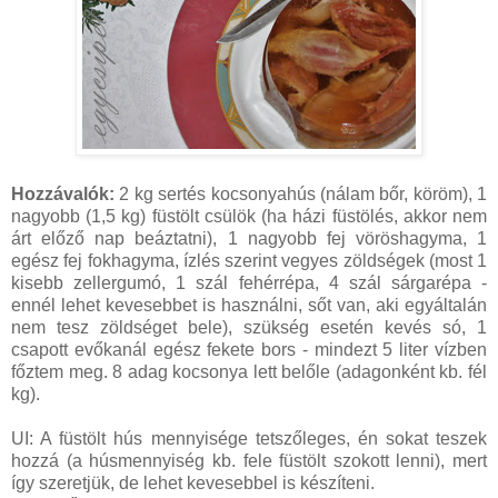
Hozzávalók:
2 kg sertés kocsonyahús (nálam bőr, köröm), 1
nagyobb (1,5 kg) füstölt csülök (ha házi füstölés, akkor nem
árt előző nap beáztatni), 1 nagyobb fej vöröshagyma, 1
egész fej fokhagyma, ízlés szerint vegyes zöldségek (most 1
kisebb zellergumó, 1 szál fehérrépa, 4 szál sárgarépa -
ennél lehet kevesebbet is használni, sőt van, aki egyáltalán
nem tesz zöldséget bele), szükség esetén kevés só, 1
csapott evőkanál egész fekete bors - mindezt 5 liter vízben
főztem meg. 8 adag kocsonya lett belőle (adagonként kb. fél
kg).
UI: A füstölt hús mennyisége tetszőleges, én sokat teszek
hozzá (a húsmennyiség kb. fele füstölt szokott lenni), mert
így szeretjük, de lehet kevesebbel is készíteni.