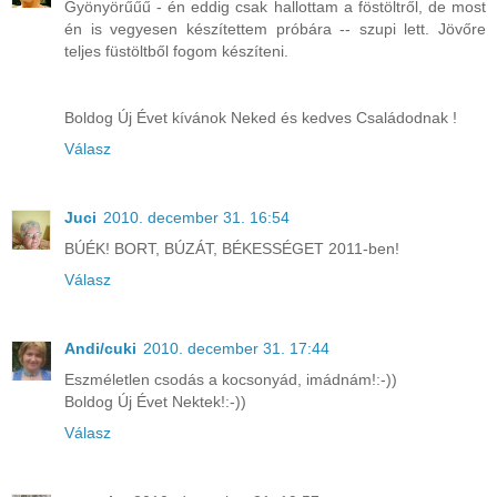
Gyönyörűűű - én eddig csak hallottam a föstöltről, de most
én is vegyesen készítettem próbára -- szupi lett. Jövőre
teljes füstöltből fogom készíteni.
Boldog Új Évet kívánok Neked és kedves Családodnak !
Válasz
Juci
2010. december 31. 16:54
BÚÉK! BORT, BÚZÁT, BÉKESSÉGET 2011-ben!
Válasz
Andi/cuki
2010. december 31. 17:44
Eszméletlen csodás a kocsonyád, imádnám!:-))
Boldog Új Évet Nektek!:-))
Válasz