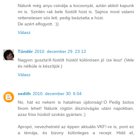
Nálunk még anyu csinálja a kocsonyát, aztán abból kapunk
mi is. Szintén rak bele füstölt húst is. Sajnos most valami
rettenetesen sós lett, pedig beáztatta a húst.
De azért elfogyott. :))
Válasz
Tündér
2010. december 29. 23:13
Nagyon guszta!A füstölt hústól különösen jó íze lesz! (Vele
és nélküle is készítjük:)
Válasz
sedith
2010. december 30. 6:04
No, hát ez nekem is hatalmas újdonság!:O Pedig biztos
finom lehet! Nálunk rögtön disznóvágás utáni napokban,
azaz friss húsból szokás gyártani.:)
Apropó, nevezhetnéd az éppen aktuális VKF!-re is, pont ez
a témája, és bizony különleges a recept. Hidd el,