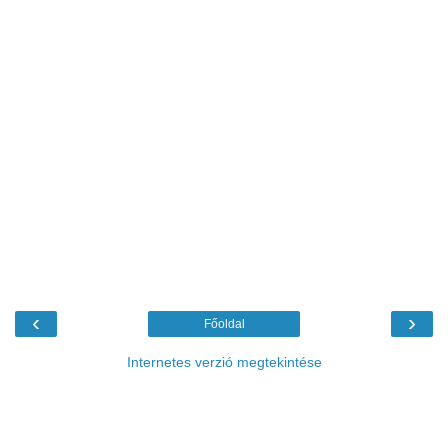
‹
›
Főoldal
Internetes verzió megtekintése