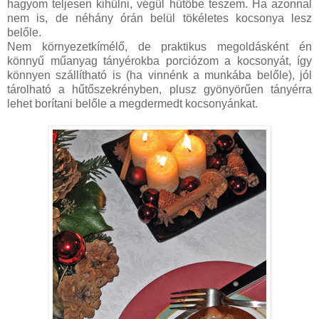
hagyom teljesen kihűlni, végül hűtőbe teszem. Ha azonnal
nem is, de néhány órán belül tökéletes kocsonya lesz
belőle.
Nem környezetkímélő, de praktikus megoldásként én
könnyű műanyag tányérokba porciózom a kocsonyát, így
könnyen szállítható is (ha vinnénk a munkába belőle), jól
tárolható a hűtőszekrényben, plusz gyönyörűen tányérra
lehet borítani belőle a megdermedt kocsonyánkat.