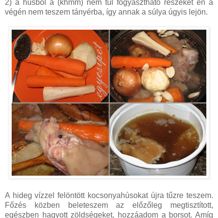
2) a húsból a (khmm) nem túl fogyasztható részeket én a
végén nem teszem tányérba, így annak a súlya úgyis lejön.
A hideg vízzel felöntött kocsonyahúsokat újra tűzre teszem.
Főzés közben beleteszem az előzőleg megtisztított,
egészben hagyott zöldségeket, hozzáadom a borsot. Amíg