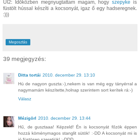
UI2: Időközben megnyugtattam magam, hogy
szepyke
is
füstölt hússal készíti a kocsonyát, igaz ő egy hadseregnek.
:)))
Megosztás
39 megjegyzés:
Ditta tortái
2010. december 29. 13:10
Hú de nagyon guszta:-),nekem is van még egy tányérral a
nagymamám készítette,holnap szerintem sort kerítek rá:-)
Válasz
Mézigörl
2010. december 29. 13:44
Hű, de gusztaaa! Képzeld! Én is kocsonyát főzök éppen
hozzá köménymagos stanglit sütök! :-DD A kocsonyát mi is
jó füstösen szeretjük! :-DDD