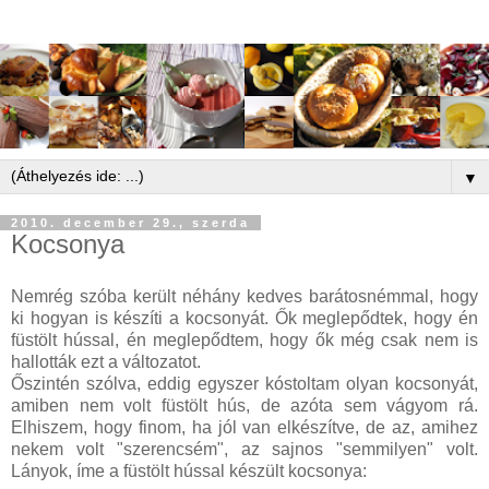
▼
2010. december 29., szerda
Kocsonya
Nemrég szóba került néhány kedves barátosnémmal, hogy
ki hogyan is készíti a kocsonyát. Ők meglepődtek, hogy én
füstölt hússal, én meglepődtem, hogy ők még csak nem is
hallották ezt a változatot.
Őszintén szólva, eddig egyszer kóstoltam olyan kocsonyát,
amiben nem volt füstölt hús, de azóta sem vágyom rá.
Elhiszem, hogy finom, ha jól van elkészítve, de az, amihez
nekem volt "szerencsém", az sajnos "semmilyen" volt.
Lányok, íme a füstölt hússal készült kocsonya: