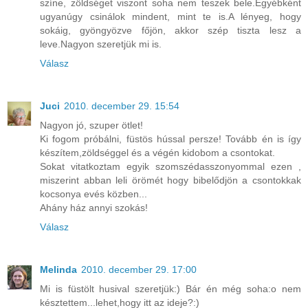
színe, zöldséget viszont soha nem teszek bele.Egyébként
ugyanúgy csinálok mindent, mint te is.A lényeg, hogy
sokáig, gyöngyözve főjön, akkor szép tiszta lesz a
leve.Nagyon szeretjük mi is.
Válasz
Juci
2010. december 29. 15:54
Nagyon jó, szuper ötlet!
Ki fogom próbálni, füstös hússal persze! Tovább én is így
készítem,zöldséggel és a végén kidobom a csontokat.
Sokat vitatkoztam egyik szomszédasszonyommal ezen ,
miszerint abban leli örömét hogy bibelődjön a csontokkak
kocsonya evés közben...
Ahány ház annyi szokás!
Válasz
Melinda
2010. december 29. 17:00
Mi is füstölt husival szeretjük:) Bár én még soha:o nem
késztettem...lehet,hogy itt az ideje?:)