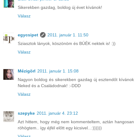
Sikerekben gazdag, boldog új évet kívánok!
Válasz
egycsipet
2011. január 1. 11:50
Sziasztok lányok, köszönöm és BÚÉK nektek is! :))
Válasz
Mézigörl
2011. január 1. 15:08
Nagyon boldog és sikerekben gazdag új esztendőt kívánok
Neked és a Családodnak! :-DDD
Válasz
szepyke
2011. január 4. 23:12
Azt hittem, hogy még nem kommenteltem, aztán hangosan
röhögtem.. így éjfél előtt egy kicsivel...:))))))
Válasz