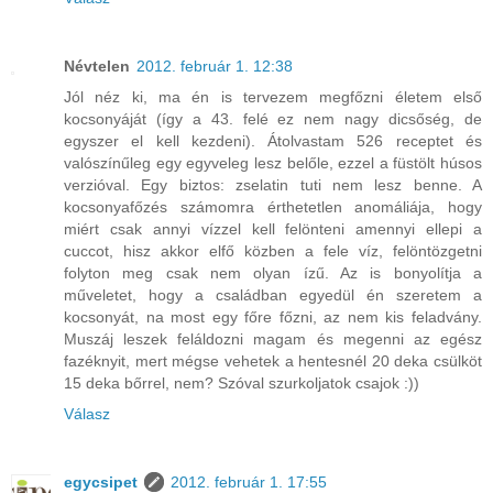
Névtelen
2012. február 1. 12:38
Jól néz ki, ma én is tervezem megfőzni életem első
kocsonyáját (így a 43. felé ez nem nagy dicsőség, de
egyszer el kell kezdeni). Átolvastam 526 receptet és
valószínűleg egy egyveleg lesz belőle, ezzel a füstölt húsos
verzióval. Egy biztos: zselatin tuti nem lesz benne. A
kocsonyafőzés számomra érthetetlen anomáliája, hogy
miért csak annyi vízzel kell felönteni amennyi ellepi a
cuccot, hisz akkor elfő közben a fele víz, felöntözgetni
folyton meg csak nem olyan ízű. Az is bonyolítja a
műveletet, hogy a családban egyedül én szeretem a
kocsonyát, na most egy főre főzni, az nem kis feladvány.
Muszáj leszek feláldozni magam és megenni az egész
fazéknyit, mert mégse vehetek a hentesnél 20 deka csülköt
15 deka bőrrel, nem? Szóval szurkoljatok csajok :))
Válasz
egycsipet
2012. február 1. 17:55