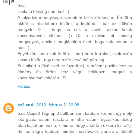
Szia,
zselatin tényleg nem kell. :)
A folyadék mennyisége szerintem ízlés kérdése is. Én több
okból is rövidebbre főzöm, a legfőbb - bár ez hülyén
hangzik :D -, hogy ha sok a zselé, akkor fázok
kocsonyaevés közben. :)) De a szüleim pl. mindig
megjegyzik, amikor megkínálom őket, hogy sok benne a
hús. :)
Egyébként nem sok lé fő el, mert nem forralod, csak szép
lassan főzöd, úgy meg azért kevésbé párolog.
Sok sikert a főzőcskéhez (szorítok), remélem pozitív lesz az
élmény és öröm lesz végül feláldozni magad a
kocsonyaevés oltárán. ;D
Válasz
sz2.andi
2012. február 2. 20:08
Szia Csipet! Tegnap 3 boltban sem kaptam körmöt, így mély
letargiába estem (tisztára mintha valami egzotikus dolog
után kajtattam volna, ki hinné, hogy a köröm ekkora kincs?),
de ma végre kaptam minden hozzávalót, persze a füstölt