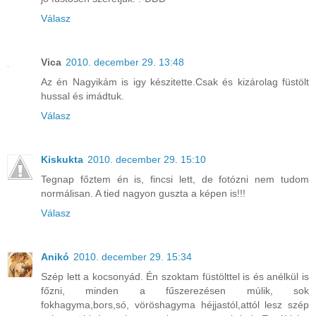
Válasz
Vica
2010. december 29. 13:48
Az én Nagyikám is igy készitette.Csak és kizárolag füstölt
hussal és imádtuk.
Válasz
Kiskukta
2010. december 29. 15:10
Tegnap főztem én is, fincsi lett, de fotózni nem tudom
normálisan. A tied nagyon guszta a képen is!!!
Válasz
Anikó
2010. december 29. 15:34
Szép lett a kocsonyád. Én szoktam füstölttel is és anélkül is
főzni, minden a fűszerezésen múlik, sok
fokhagyma,bors,só, vöröshagyma héjjastól,attól lesz szép