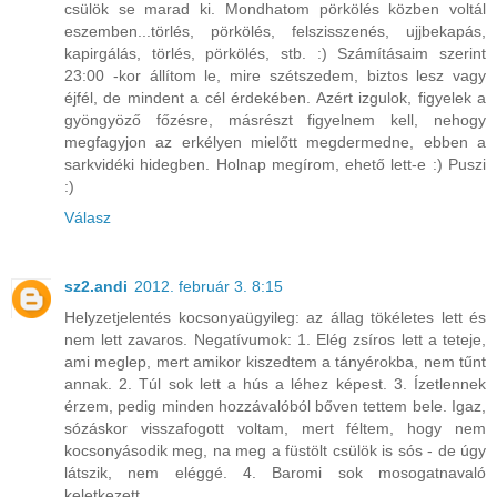
csülök se marad ki. Mondhatom pörkölés közben voltál
eszemben...törlés, pörkölés, felszisszenés, ujjbekapás,
kapirgálás, törlés, pörkölés, stb. :) Számításaim szerint
23:00 -kor állítom le, mire szétszedem, biztos lesz vagy
éjfél, de mindent a cél érdekében. Azért izgulok, figyelek a
gyöngyöző főzésre, másrészt figyelnem kell, nehogy
megfagyjon az erkélyen mielőtt megdermedne, ebben a
sarkvidéki hidegben. Holnap megírom, ehető lett-e :) Puszi
:)
Válasz
sz2.andi
2012. február 3. 8:15
Helyzetjelentés kocsonyaügyileg: az állag tökéletes lett és
nem lett zavaros. Negatívumok: 1. Elég zsíros lett a teteje,
ami meglep, mert amikor kiszedtem a tányérokba, nem tűnt
annak. 2. Túl sok lett a hús a léhez képest. 3. Ízetlennek
érzem, pedig minden hozzávalóból bőven tettem bele. Igaz,
sózáskor visszafogott voltam, mert féltem, hogy nem
kocsonyásodik meg, na meg a füstölt csülök is sós - de úgy
látszik, nem eléggé. 4. Baromi sok mosogatnavaló
keletkezett.