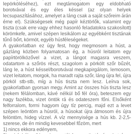
lepörköléséhez), ezt megtámogatom egy eldobható
borotvával és egy éles késsel (az olyan helyek
lecsupaszításához, amelyet a láng csak a saját szőreim árán
érne el). Szükségesek még papír kéztörlők, valamint egy
tiszta (csak erre vagy ehhez hasonló feladatokra szakosított)
körömkefe, amivel szépen lesikálom az egyébként tisztának
tűnő bőrt, körmöt, egyéb húsféleségeket.
A gyakorlatban ez úgy fest, hogy megmosom a húst, a
gázláng közben folyamatosan ég, a húsról leitatom egy
papírtörölközővel a vizet, a lángot magasra veszem,
odatartom a szőrös részt, szagolom a pörkölt szőr bűzét,
láng le, a húst késsel/borotvával megkapirgálom, lemosom,
vizet leitatom, morgok, ha maradt rajta szőr, láng újra fel, újra
pörköl stb-stb, míg a hús tiszta nem lesz. Leírva sok,
gyakorlatban gyorsan megy. Amint az összes hús tiszta lesz
(nekem félálomban, kávé nélkül bő fél óra), beteszem egy
nagy fazékba, vizet öntök rá és odateszem főni. Elsőként
felforralom, forrni hagyom úgy tíz percig, majd ezt a levet
szépen leöntöm a húsról, a húsokat újra átmosom és újra
felöntöm, hideg vízzel. A víz mennyisége a hús kb. 2-2,5-
szerese, de én mindig kevesebbel főzöm, mert
1) nincs ekkora edényem,