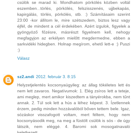
csülök se marad ki. Mondhatom pörkölés közben voltál
eszemben...törlés, pörkölés, felszisszenés, ujjbekapás,
kapirgálás, törlés, pörkölés, stb. :) Számításaim szerint
23:00 -kor állítom le, mire szétszedem, biztos lesz vagy
éjfél, de mindent a cél érdekében. Azért izgulok, figyelek a
gyöngyöző főzésre, másrészt figyelnem kell, nehogy
megfagyjon az erkélyen mielőtt megdermedne, ebben a
sarkvidéki hidegben. Holnap megírom, ehető lett-e :) Puszi
:)
Válasz
sz2.andi
2012. február 3. 8:15
Helyzetjelentés kocsonyaügyileg: az állag tökéletes lett és
nem lett zavaros. Negatívumok: 1. Elég zsíros lett a teteje,
ami meglep, mert amikor kiszedtem a tányérokba, nem tűnt
annak. 2. Túl sok lett a hús a léhez képest. 3. Ízetlennek
érzem, pedig minden hozzávalóból bőven tettem bele. Igaz,
sózáskor visszafogott voltam, mert féltem, hogy nem
kocsonyásodik meg, na meg a füstölt csülök is sós - de úgy
látszik, nem eléggé. 4. Baromi sok mosogatnavaló
keletkezett.