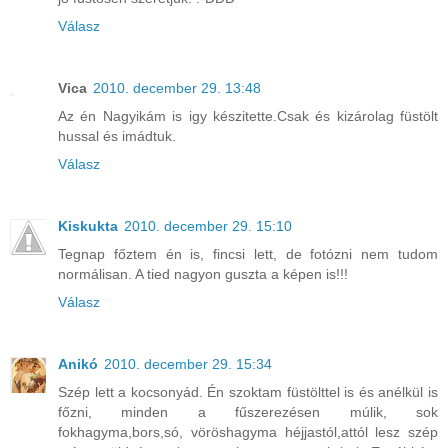
Válasz
Vica
2010. december 29. 13:48
Az én Nagyikám is igy készitette.Csak és kizárolag füstölt
hussal és imádtuk.
Válasz
Kiskukta
2010. december 29. 15:10
Tegnap főztem én is, fincsi lett, de fotózni nem tudom
normálisan. A tied nagyon guszta a képen is!!!
Válasz
Anikó
2010. december 29. 15:34
Szép lett a kocsonyád. Én szoktam füstölttel is és anélkül is
főzni, minden a fűszerezésen múlik, sok
fokhagyma,bors,só, vöröshagyma héjjastól,attól lesz szép