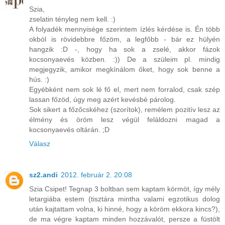
Szia,
zselatin tényleg nem kell. :)
A folyadék mennyisége szerintem ízlés kérdése is. Én több
okból is rövidebbre főzöm, a legfőbb - bár ez hülyén
hangzik :D -, hogy ha sok a zselé, akkor fázok
kocsonyaevés közben. :)) De a szüleim pl. mindig
megjegyzik, amikor megkínálom őket, hogy sok benne a
hús. :)
Egyébként nem sok lé fő el, mert nem forralod, csak szép
lassan főzöd, úgy meg azért kevésbé párolog.
Sok sikert a főzőcskéhez (szorítok), remélem pozitív lesz az
élmény és öröm lesz végül feláldozni magad a
kocsonyaevés oltárán. ;D
Válasz
sz2.andi
2012. február 2. 20:08
Szia Csipet! Tegnap 3 boltban sem kaptam körmöt, így mély
letargiába estem (tisztára mintha valami egzotikus dolog
után kajtattam volna, ki hinné, hogy a köröm ekkora kincs?),
de ma végre kaptam minden hozzávalót, persze a füstölt