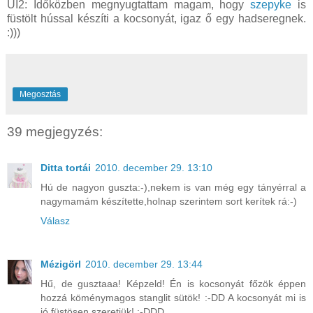
UI2: Időközben megnyugtattam magam, hogy
szepyke
is
füstölt hússal készíti a kocsonyát, igaz ő egy hadseregnek.
:)))
Megosztás
39 megjegyzés:
Ditta tortái
2010. december 29. 13:10
Hú de nagyon guszta:-),nekem is van még egy tányérral a
nagymamám készítette,holnap szerintem sort kerítek rá:-)
Válasz
Mézigörl
2010. december 29. 13:44
Hű, de gusztaaa! Képzeld! Én is kocsonyát főzök éppen
hozzá köménymagos stanglit sütök! :-DD A kocsonyát mi is
jó füstösen szeretjük! :-DDD