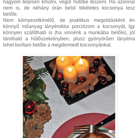
hagyom teljesen kihűlni, végül hűtőbe teszem. Ha azonnal
nem is, de néhány órán belül tökéletes kocsonya lesz
belőle.
Nem környezetkímélő, de praktikus megoldásként én
könnyű műanyag tányérokba porciózom a kocsonyát, így
könnyen szállítható is (ha vinnénk a munkába belőle), jól
tárolható a hűtőszekrényben, plusz gyönyörűen tányérra
lehet borítani belőle a megdermedt kocsonyánkat.