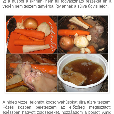
2) a húsból a (khmm) nem túl fogyasztható részeket én a
végén nem teszem tányérba, így annak a súlya úgyis lejön.
A hideg vízzel felöntött kocsonyahúsokat újra tűzre teszem.
Főzés közben beleteszem az előzőleg megtisztított,
egészben hagyott zöldségeket, hozzáadom a borsot. Amíg