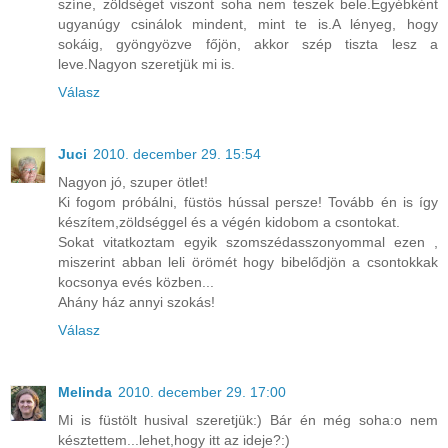
színe, zöldséget viszont soha nem teszek bele.Egyébként
ugyanúgy csinálok mindent, mint te is.A lényeg, hogy
sokáig, gyöngyözve főjön, akkor szép tiszta lesz a
leve.Nagyon szeretjük mi is.
Válasz
Juci
2010. december 29. 15:54
Nagyon jó, szuper ötlet!
Ki fogom próbálni, füstös hússal persze! Tovább én is így
készítem,zöldséggel és a végén kidobom a csontokat.
Sokat vitatkoztam egyik szomszédasszonyommal ezen ,
miszerint abban leli örömét hogy bibelődjön a csontokkak
kocsonya evés közben...
Ahány ház annyi szokás!
Válasz
Melinda
2010. december 29. 17:00
Mi is füstölt husival szeretjük:) Bár én még soha:o nem
késztettem...lehet,hogy itt az ideje?:)