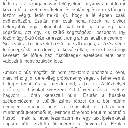
felforr a víz, szorgalmasan felügyelem, ugyanis amint forrni
kezd a lé, a tüzet mérsékelem és ezután egészen kis lángon
főzöm végig, fedő nélkül (!), hogy a lé éppen csak
gyöngyözzön. Ezután már csak néha nézek rá, olykor
belenyúlok egy fakanállal, valamint ha esetleg hab
képződik, azt egy kis szűrő segítségével leszedem. Így
főzöm úgy 8-10 órán keresztül, amíg a hús leválik a csontról.
Sót csak akkor teszek hozzá, ha szükséges, a főzés vége
felé megkóstolom a levet, ha kissé sótlan, teszek hozzá egy
keveset, de jóféle házi füstöltségek esetében erre nem
valószínű, hogy szükség lesz.
Amikor a hús megfőtt, én nem szoktam ellenőrizni a levet,
mert mindig jó, de elvileg próbamennyiséget ki lehet venni,
hidegre tenni, és ha megdermed, akkor ok. A tűzhelyet
elzárom, a húsokat kiveszem 2-3 tányérra és a levet is
hagyom 1 órán keresztül hűlni. Ezután a húsokat
szétporciózom, a csülök zsíros részei és a bőr nálam
nemigen kerülnek bele, a csontokat is eltávolítom,
mindenből (körömből is). Minden tányérba kerül mindenféle
húsból, majd a levet lezsírozom és egy textilpelenkával
duplán bélelt szűrőn át merem a tányérokba. Ezután