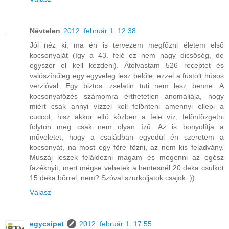
Névtelen
2012. február 1. 12:38
Jól néz ki, ma én is tervezem megfőzni életem első
kocsonyáját (így a 43. felé ez nem nagy dicsőség, de
egyszer el kell kezdeni). Átolvastam 526 receptet és
valószínűleg egy egyveleg lesz belőle, ezzel a füstölt húsos
verzióval. Egy biztos: zselatin tuti nem lesz benne. A
kocsonyafőzés számomra érthetetlen anomáliája, hogy
miért csak annyi vízzel kell felönteni amennyi ellepi a
cuccot, hisz akkor elfő közben a fele víz, felöntözgetni
folyton meg csak nem olyan ízű. Az is bonyolítja a
műveletet, hogy a családban egyedül én szeretem a
kocsonyát, na most egy főre főzni, az nem kis feladvány.
Muszáj leszek feláldozni magam és megenni az egész
fazéknyit, mert mégse vehetek a hentesnél 20 deka csülköt
15 deka bőrrel, nem? Szóval szurkoljatok csajok :))
Válasz
egycsipet
2012. február 1. 17:55