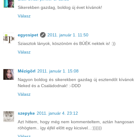
Sikerekben gazdag, boldog új évet kívánok!
Válasz
egycsipet
2011. január 1. 11:50
Sziasztok lányok, köszönöm és BÚÉK nektek is! :))
Válasz
Mézigörl
2011. január 1. 15:08
Nagyon boldog és sikerekben gazdag új esztendőt kívánok
Neked és a Családodnak! :-DDD
Válasz
szepyke
2011. január 4. 23:12
Azt hittem, hogy még nem kommenteltem, aztán hangosan
röhögtem.. így éjfél előtt egy kicsivel...:))))))
Válasz