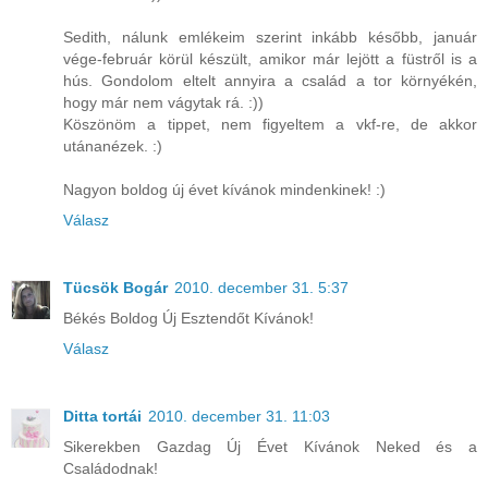
Sedith, nálunk emlékeim szerint inkább később, január
vége-február körül készült, amikor már lejött a füstről is a
hús. Gondolom eltelt annyira a család a tor környékén,
hogy már nem vágytak rá. :))
Köszönöm a tippet, nem figyeltem a vkf-re, de akkor
utánanézek. :)
Nagyon boldog új évet kívánok mindenkinek! :)
Válasz
Tücsök Bogár
2010. december 31. 5:37
Békés Boldog Új Esztendőt Kívánok!
Válasz
Ditta tortái
2010. december 31. 11:03
Sikerekben Gazdag Új Évet Kívánok Neked és a
Családodnak!