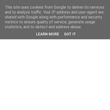
This site uses cookies from Google to deliver its services
and to analyze traffic. Your IP address and user-agent are
shared with Google along with performance and security
metrics to ensure quality of service, generate usage
statistics, and to detect and address abuse.
LEARN MORE
GOT IT