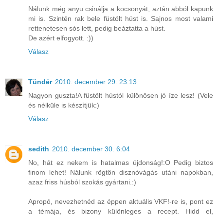
Nálunk még anyu csinálja a kocsonyát, aztán abból kapunk
mi is. Szintén rak bele füstölt húst is. Sajnos most valami
rettenetesen sós lett, pedig beáztatta a húst.
De azért elfogyott. :))
Válasz
Tündér
2010. december 29. 23:13
Nagyon guszta!A füstölt hústól különösen jó íze lesz! (Vele
és nélküle is készítjük:)
Válasz
sedith
2010. december 30. 6:04
No, hát ez nekem is hatalmas újdonság!:O Pedig biztos
finom lehet! Nálunk rögtön disznóvágás utáni napokban,
azaz friss húsból szokás gyártani.:)
Apropó, nevezhetnéd az éppen aktuális VKF!-re is, pont ez
a témája, és bizony különleges a recept. Hidd el,