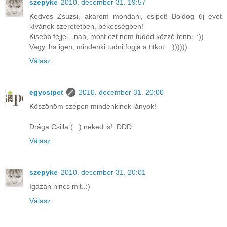
szepyke
2010. december 31. 19:57
Kedves Zsuzsi, akarom mondani, csipet! Boldog új évet
kívánok szeretetben, békességben!
Kisebb fejjel.. nah, most ezt nem tudod közzé tenni..:))
Vagy, ha igen, mindenki tudni fogja a titkot...:))))))
Válasz
egycsipet
2010. december 31. 20:00
Köszönöm szépen mindenkinek lányok!
Drága Csilla (...) neked is! :DDD
Válasz
szepyke
2010. december 31. 20:01
Igazán nincs mit..:)
Válasz