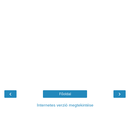
‹
›
Főoldal
Internetes verzió megtekintése