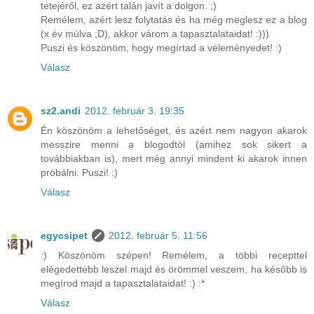
tetejéről, ez azért talán javít a dolgon. ;)
Remélem, azért lesz folytatás és ha még meglesz ez a blog
(x év múlva ;D), akkor várom a tapasztalataidat! :)))
Puszi és köszönöm, hogy megírtad a véleményedet! :)
Válasz
sz2.andi
2012. február 3. 19:35
Én köszönöm a lehetőséget, és azért nem nagyon akarok
messzire menni a blogodtól (amihez sok sikert a
továbbiakban is), mert még annyi mindent ki akarok innen
próbálni. Puszi! :)
Válasz
egycsipet
2012. február 5. 11:56
:) Köszönöm szépen! Remélem, a többi recepttel
elégedettebb leszel majd és örömmel veszem, ha később is
megírod majd a tapasztalataidat! :) :*
Válasz