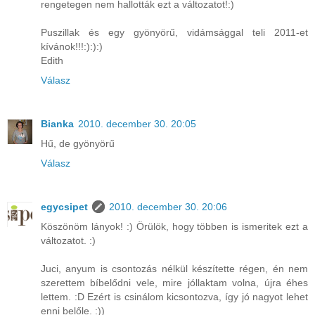
rengetegen nem hallották ezt a változatot!:)
Puszillak és egy gyönyörű, vidámsággal teli 2011-et
kívánok!!!:):):)
Edith
Válasz
Bianka
2010. december 30. 20:05
Hű, de gyönyörű
Válasz
egycsipet
2010. december 30. 20:06
Köszönöm lányok! :) Örülök, hogy többen is ismeritek ezt a
változatot. :)
Juci, anyum is csontozás nélkül készítette régen, én nem
szerettem bíbelődni vele, mire jóllaktam volna, újra éhes
lettem. :D Ezért is csinálom kicsontozva, így jó nagyot lehet
enni belőle. :))