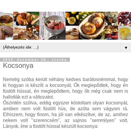
▼
2010. december 29., szerda
Kocsonya
Nemrég szóba került néhány kedves barátosnémmal, hogy
ki hogyan is készíti a kocsonyát. Ők meglepődtek, hogy én
füstölt hússal, én meglepődtem, hogy ők még csak nem is
hallották ezt a változatot.
Őszintén szólva, eddig egyszer kóstoltam olyan kocsonyát,
amiben nem volt füstölt hús, de azóta sem vágyom rá.
Elhiszem, hogy finom, ha jól van elkészítve, de az, amihez
nekem volt "szerencsém", az sajnos "semmilyen" volt.
Lányok, íme a füstölt hússal készült kocsonya: