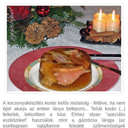
A kocsonyakészítés korán kelős mulatság - feltéve, ha nem
éjjel akarja az ember lánya befejezni... Tehát korán (...)
felkelek, letisztítom a húst. Ehhez olyan "speciális
eszközöket" használok, mint a gázrózsa lángja (az
esetlegesen rajta/benne felejtett szőrneműségek