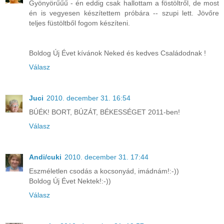
Gyönyörűűű - én eddig csak hallottam a föstöltről, de most
én is vegyesen készítettem próbára -- szupi lett. Jövőre
teljes füstöltből fogom készíteni.
Boldog Új Évet kívánok Neked és kedves Családodnak !
Válasz
Juci
2010. december 31. 16:54
BÚÉK! BORT, BÚZÁT, BÉKESSÉGET 2011-ben!
Válasz
Andi/cuki
2010. december 31. 17:44
Eszméletlen csodás a kocsonyád, imádnám!:-))
Boldog Új Évet Nektek!:-))
Válasz