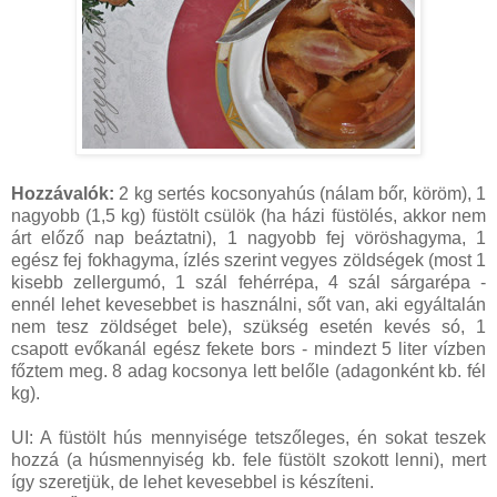
Hozzávalók:
2 kg sertés kocsonyahús (nálam bőr, köröm), 1
nagyobb (1,5 kg) füstölt csülök (ha házi füstölés, akkor nem
árt előző nap beáztatni), 1 nagyobb fej vöröshagyma, 1
egész fej fokhagyma, ízlés szerint vegyes zöldségek (most 1
kisebb zellergumó, 1 szál fehérrépa, 4 szál sárgarépa -
ennél lehet kevesebbet is használni, sőt van, aki egyáltalán
nem tesz zöldséget bele), szükség esetén kevés só, 1
csapott evőkanál egész fekete bors - mindezt 5 liter vízben
főztem meg. 8 adag kocsonya lett belőle (adagonként kb. fél
kg).
UI: A füstölt hús mennyisége tetszőleges, én sokat teszek
hozzá (a húsmennyiség kb. fele füstölt szokott lenni), mert
így szeretjük, de lehet kevesebbel is készíteni.