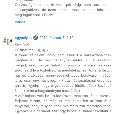
Összességében azt hiszem, pár évig nem lesz itthon
kocsonyafőzés, de azért persze most mindent hősiesen
meg fogok enni :) Puszi!
Válasz
egycsipet
2012. február 3. 9:10
Szia Andi!
Hústisztítás: :)))))))))
A többi: sajnálom, hogy nem sikerült a várakozásaidnak
megfelelően. Ha majd néhány év múlva :) újra rászánod
magad, akkor legyél bátrabb nyugodtan a sóval és csak
akkor zárd le a tűzhelyet, ha megfelel az íze. Az ízt a füstölt
hús és a zöldség mennyiségével tudod befolyásolni, végül
is ez csak egy húsleves. ;) Plusz húsvásárlásnál érdemes
arra is figyelni, hogy a gyorspácos füstölt húsok kevésbé
ízesek, mint a hagyományos pácolásúak.
A zsír sajnos vele jár - a lezsírozás macerás, én sokszor a
férjemre bízom, és még ezután is textilen szűröm át a
tányérba, hogy tényleg csak minimális zsír maradjon rajta.
Egyébként a dermedt zsírt egy késsel el tudod távolítani a