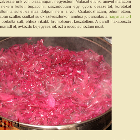
ilveszterünk volt: pizsamaparti négyesben. Malacot ettünk, amivel malacom
 nekem kellett bepácolni, összedobtam egy gyors desszertet, köreteket
gyeltem a sültet és más dolgom nem is volt. Családozhattam, pihenhettem.
alában szaftos csülköt sütök szilveszterkor, amihez jó párosítás a
hagymás tört
 porketta sült, ehhez inkább krumplipürét készítettem. A párolt lilakáposzta
aradt el, évkezdő bejegyzésnek ezt a receptet hoztam most.