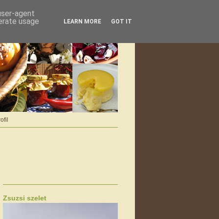
 user-agent
nerate usage
LEARN MORE
GOT IT
ofil
Zsuzsi szelet