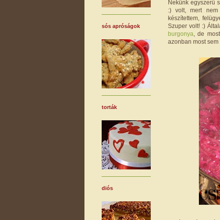
Nekünk egyszerű sz
:) volt, mert nem
készítettem, felü
Szuper volt! :) Ált
sós apróságok
burgonya
, de most
azonban most sem m
torták
diós