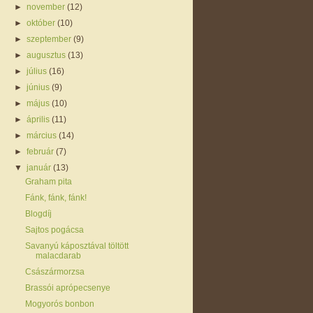
►
november
(12)
►
október
(10)
►
szeptember
(9)
►
augusztus
(13)
►
július
(16)
►
június
(9)
►
május
(10)
►
április
(11)
►
március
(14)
►
február
(7)
▼
január
(13)
Graham pita
Fánk, fánk, fánk!
Blogdíj
Sajtos pogácsa
Savanyú káposztával töltött
malacdarab
Császármorzsa
Brassói aprópecsenye
Mogyorós bonbon