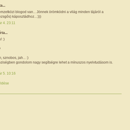
ta...
mzetközi blogod van... Jönnek örömködni a világ minden tájáról a
zsgős) káposztádhoz...:)))
r 4. 23:11
írta...
! :)
D
sznobos, jah... :)
ziségben gondolom nagy segítségre lehet a mínuszos nyelvtudásom is.
r 5. 10:16
ldése