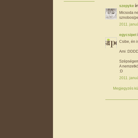
szepyke
ír
Micsoda ne
sznobos(pe
2011. januá
egycsipet
Csibe, én is
Ami :DDD
Szépségem, 
A nemzetkö
:D
2011. januá
Megjegyzés kü