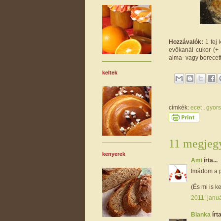
Hozzávalók:
1 fej 
evőkanál cukor (+ 
alma- vagy borecette
keltek
címkék:
ecet
,
gyor
11 megjegy
kenyerek
Ami
írta...
Imádom a pá
(És mi is ke
2011. januá
Bianka
írta