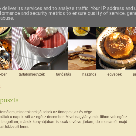
deliver its services and to analyze traffic. Your IP address and
formance and security metrics to ensure quality of service, ge
 abuse.
C-ben
tartalomjegyzék
tartósítás
hasznos
egyebek
pr
ő
poszta
emélem, mindenkinek jól teltek az ünnepek, az év vége.
últak a napok, sőt az egész december. Mivel nagylányom is itthon volt egész
 blogoltam, mások konyhájában is csak elvétve jártam, de mostantól majd
it többet itt lenni.