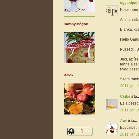
egycsipet
Köszönöm 
Ami, pizsi
savanyúságok
Bianka, kös
Hello Garlu
Puszedli, 
Juci, az íz
lenne a szí
üveg pezsg
italok
Szemirámis
2011. januá
Csibe
írta..
Ez a pezsgő
2011. januá
Ami
írta...
Egycsipet:
2011. januá