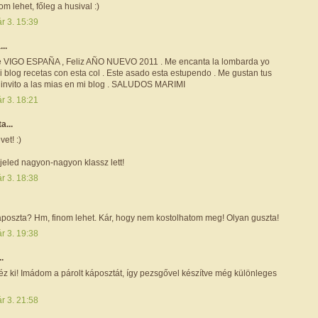
m lehet, főleg a husival :)
r 3. 15:39
...
 VIGO ESPAÑA , Feliz AÑO NUEVO 2011 . Me encanta la lombarda yo
 blog recetas con esta col . Este asado esta estupendo . Me gustan tus
te invito a las mias en mi blog . SALUDOS MARIMI
r 3. 18:21
ta...
et! :)
zjeled nagyon-nagyon klassz lett!
r 3. 18:38
poszta? Hm, finom lehet. Kár, hogy nem kostolhatom meg! Olyan guszta!
r 3. 19:38
..
éz ki! Imádom a párolt káposztát, így pezsgővel készítve még különleges
r 3. 21:58