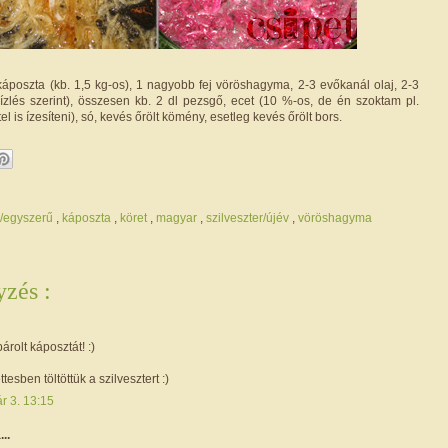
káposzta (kb. 1,5 kg-os), 1 nagyobb fej vöröshagyma, 2-3 evőkanál olaj, 2-3
ízlés szerint), összesen kb. 2 dl pezsgő, ecet (10 %-os, de én szoktam pl.
l is ízesíteni), só, kevés őrölt kömény, esetleg kevés őrölt bors.
s/egyszerű
,
káposzta
,
köret
,
magyar
,
szilveszter/újév
,
vöröshagyma
zés :
rolt káposztát! :)
ttesben töltöttük a szilvesztert :)
r 3. 13:15
...