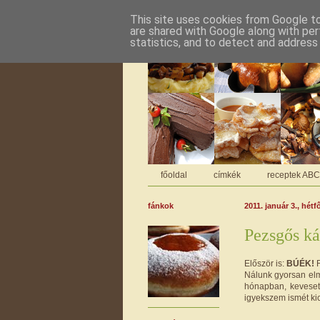
This site uses cookies from Google to 
are shared with Google along with per
statistics, and to detect and address
főoldal
címkék
receptek AB
fánkok
2011. január 3., hétf
Pezsgős ká
Először is:
BÚÉK!
R
Nálunk gyorsan elm
hónapban, keveset
igyekszem ismét kics