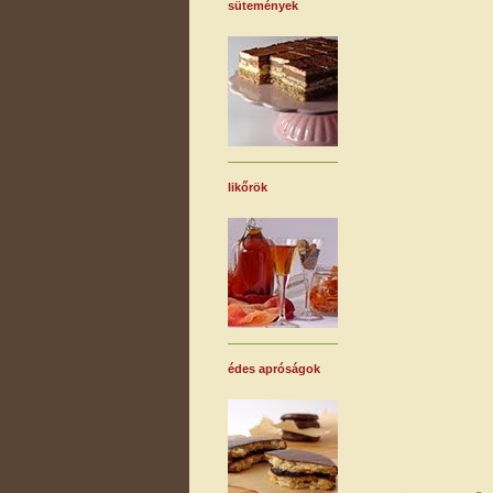
sütemények
likőrök
édes apróságok