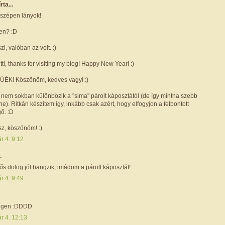
írta...
szépen lányok!
ben? :D
zi, valóban az volt. :)
tti, thanks for visiting my blog! Happy New Year! :)
BÚÉK! Köszönöm, kedves vagy! :)
e nem sokban különbözik a "sima" párolt káposztától (de így mintha szebb
ne). Ritkán készítem így, inkább csak azért, hogy elfogyjon a felbontott
ő. :D
z, köszönöm! :)
r 4. 9:12
.
s dolog jól hangzik, imádom a párolt káposztát!
r 4. 9:49
 igen :DDDD
r 4. 12:13