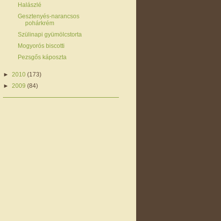
Halászlé
Gesztenyés-narancsos
pohárkrém
Szülinapi gyümölcstorta
Mogyorós biscotti
Pezsgős káposzta
►
2010
(173)
►
2009
(84)