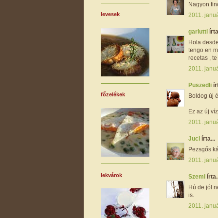
Nagyon fino
levesek
2011. januá
garlutti
írta
Hola desde
tengo en mi
recetas , 
2011. januá
Puszedli
ír
főzelékek
Boldog új év
Ez az új ví
2011. januá
Juci
írta...
Pezsgős ká
2011. januá
lekvárok
Szemi
írta.
Hú de jól n
is.
2011. januá