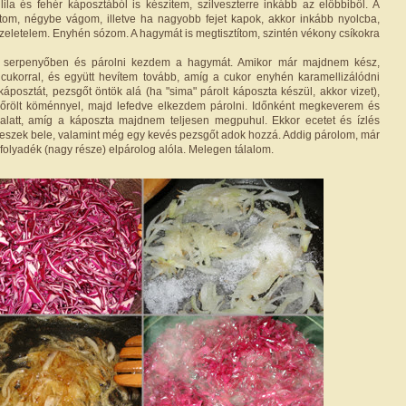
 lila és fehér káposztából is készítem, szilveszterre inkább az előbbiből. A
ítom, négybe vágom, illetve ha nagyobb fejet kapok, akkor inkább nyolcba,
zeletelem. Enyhén sózom. A hagymát is megtisztítom, szintén vékony csíkokra
gy serpenyőben és párolni kezdem a hagymát. Amikor már majdnem kész,
ukorral, és együtt hevítem tovább, amíg a cukor enyhén karamellizálódni
áposztát, pezsgőt öntök alá (ha "sima" párolt káposzta készül, akkor vizet),
rölt köménnyel, majd lefedve elkezdem párolni. Időnként megkeverem és
 alatt, amíg a káposzta majdnem teljesen megpuhul. Ekkor ecetet és ízlés
 teszek bele, valamint még egy kevés pezsgőt adok hozzá. Addig párolom, már
 folyadék (nagy része) elpárolog alóla. Melegen tálalom.