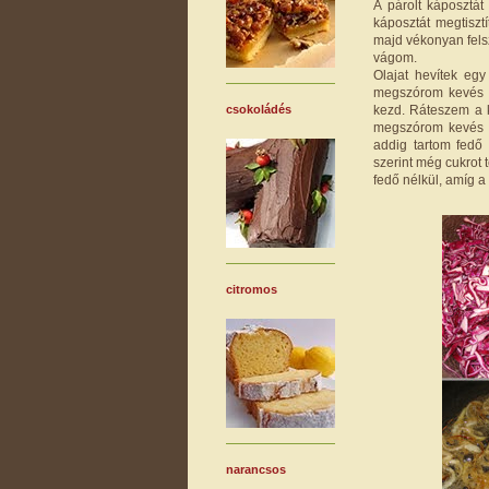
A párolt káposztát
káposztát megtiszt
majd vékonyan fels
vágom.
Olajat hevítek e
megszórom kevés c
kezd. Ráteszem a k
csokoládés
megszórom kevés ő
addig tartom fedő
szerint még cukrot
fedő nélkül, amíg a
citromos
narancsos