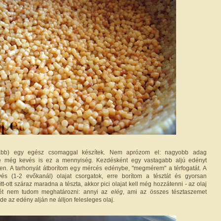
lább) egy egész csomaggal készítek. Nem aprózom el: nagyobb adag
 még kevés is ez a mennyiség. Kezdésként egy vastagabb aljú edényt
lyen. A tarhonyát átborítom egy mércés edénybe, "megmérem" a térfogatát. A
és (1-2 evőkanál) olajat csorgatok, erre borítom a tésztát és gyorsan
t-ott száraz maradna a tészta, akkor pici olajat kell még hozzátenni - az olaj
ét nem tudom meghatározni: annyi az
elég
, ami az összes tésztaszemet
e az edény alján ne álljon felesleges olaj.