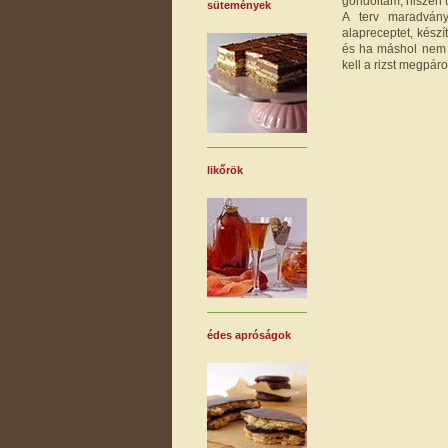
gondoltam, hiszen 
sütemények
A terv maradvány
alapreceptet, készí
és ha máshol nem i
kell a rizst megpáro
likőrök
édes apróságok