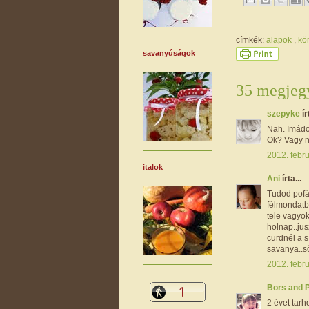
címkék:
alapok
,
kö
savanyúságok
35 megjegy
szepyke
ír
Nah. Imádo
Ok? Vagy ne
2012. febru
italok
Ani
írta...
Tudod pofát
félmondatba
tele vagyo
holnap..jus
curdnél a 
savanya..ső
2012. febru
Bors and 
2 évet tarh