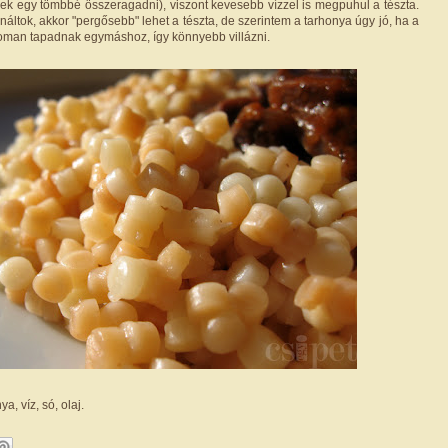
k egy tömbbé összeragadni), viszont kevesebb vízzel is megpuhul a tészta.
náltok, akkor "pergősebb" lehet a tészta, de szerintem a tarhonya úgy jó, ha a
man tapadnak egymáshoz, így könnyebb villázni.
a, víz, só, olaj.