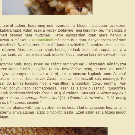
k, amiről tudom, hogy még nem szerepelt a blogon, általában igyekszem
kafolyamatot. Aztán ezek a képek többnyire nem kerülnek be, mert rossz a
mert semmit nem mutatnak, illetve egyszerűen csak nincs helyük a
 aztán a múltkori
zúzapörköltnél
már nem is tudom, hanyadszorra fotóztam
készítését. Szokás szerint "remek" darabok születtek, és szokás szerint nem is
és részévé. Most azonban mégis beblogolódnak és ennek csupán annyi a
úgy tűnik, van, akit mégis csak érdekel, hogy hogyan készítek ezt+azt - most
:)
lytatnék vitát, hogy kinek mi számít tarhonyának - részemről néhányszor
zen kapható házi jellegűvel (a házi készítésűvel nem), de nem volt nehéz
 igazi tarhonya nekem az a sörét, amit a menzán kaptunk anno. Az első
ltam, minimál dizájnos volt. Zacsi: miből van, hol készült, súly, meddig jó. Kis
ési idő. Ehhez hasonló most is van itthon, a fazékban
"15-20 perc"
áll. Van
émileg bonyolultabb csomagolással, ezen az alábbi olvasható:
"Elkészítési
észtát forrásban lévő sós vízbe (100 g tésztához 1 liter víz). A vízhez adjunk 1
ogy a tészta összeragadását elkerüljük. Újraforrástól számítva 9-12 percig
és ízlés szerint tálaljuk."
nt is világos volt, hogy a vízben főtt és leszűrt tarhonya sosem lesz az, amit
zernyi árnyalatában játszó pirított-főtt tészta. Ezért aztán ezt a főzési módot
áltam.