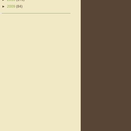
►
2009
(84)