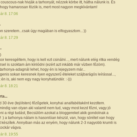
couscous-nak hivják a tarhonyát, nézzek körbe itt, hátha nálunk is. És
gyhogy hamarosan fözök is, mert most nagyon megkívántam!
ár 8. 17:06
.
n szeretem...csak úgy magában is elfogyasztom...:))
ár 8. 17:29
..
)
or keresgéltem, hogy is kell ezt csinálni..., mert nálunk elég ritka vendég
zzsel is szoktam ám kínlódni (ezért azt inkább már vízben főzöm).
tarhonya-adagnál lehet, hogy én is lejegyzem már...
genis sokan keresnek ilyen egyszerű ételeket szájbarágós leírással...,
 én is, aki nem egy nagy konyhatündér. :-)))
ár 8. 18:21
rta...
 30 éve (tejóIsten) főzőgetek, konyhai analfabétaként kezdtem.
indig van olyan aki valamit nem tud, vagy most kezd főzni, vagy jó
eni a régi tudást, Becsülöm azokat a bloggereket akik gondolnak a
is! :) a tarhonya nálam is hasonlóan készül, van, hogy sörétet van hogy
űt készítek. Annyiban más az enyém, hogy nálunk 2-3 nagyobb krumli is
kockár vágva.
ár 8. 19:55