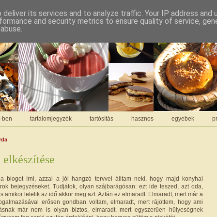
deliver its services and to analyze traffic. Your IP address and
formance and security metrics to ensure quality of service, ge
 abuse.
C-ben
tartalomjegyzék
tartósítás
hasznos
egyebek
pr
rda
 elkészítése
a blogot írni, azzal a jól hangzó tervvel álltam neki, hogy majd konyhai
írok bejegyzéseket. Tudjátok, olyan szájbarágósan: ezt ide teszed, azt oda,
és amikor letelik az idő akkor meg azt. Aztán ez elmaradt. Elmaradt, mert már a
fogalmazásával erősen gondban voltam, elmaradt, mert rájöttem, hogy ami
ásnak már nem is olyan biztos, elmaradt, mert egyszerűen hülyeségnek