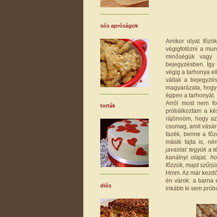
sós apróságok
Amikor olyat főzö
végigfotózni a mun
minőségük vagy 
bejegyzésben. Így
végig a tarhonya el
váltak a bejegyz
magyarázata, hogy 
éppen a tarhonyát. 
Arról most nem fo
torták
próbálkoztam a kés
rájönnöm, hogy az
csomag, amit vásáro
fazék, benne a főz
másik fajta is, n
javaslat: tegyük a t
kanálnyi olajat, h
főzzük, majd szűrjük 
Hmm. Az már kezdőké
én várok: a barna e
diós
inkább ki sem prób