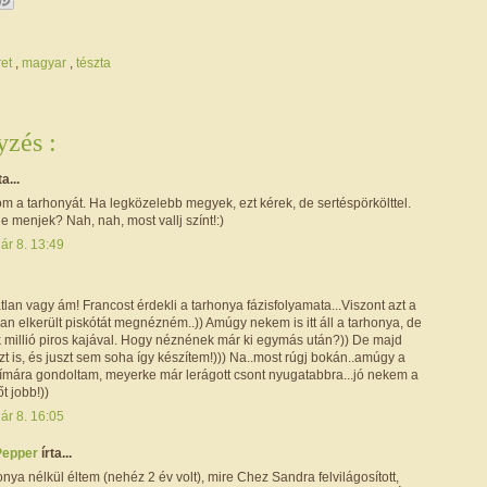
ret
,
magyar
,
tészta
zés :
ta...
m a tarhonyát. Ha legközelebb megyek, ezt kérek, de sertéspörkölttel.
 menjek? Nah, nah, most vallj színt!:)
ár 8. 13:49
lan vagy ám! Francost érdekli a tarhonya fázisfolyamata...Viszont azt a
n elkerült piskótát megnézném..)) Amúgy nekem is itt áll a tarhonya, de
k millió piros kajával. Hogy néznének már ki egymás után?)) De majd
zt is, és juszt sem soha így készítem!))) Na..most rúgj bokán..amúgy a
símára gondoltam, meyerke már lerágott csont nyugatabbra...jó nekem a
t jobb!))
ár 8. 16:05
Pepper
írta...
onya nélkül éltem (nehéz 2 év volt), mire Chez Sandra felvilágosított,