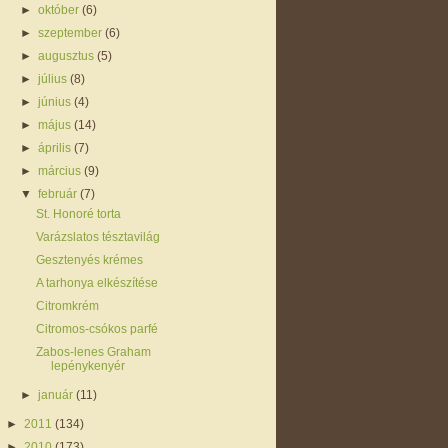
►
október
(6)
►
szeptember
(6)
►
augusztus
(5)
►
július
(8)
►
június
(4)
►
május
(14)
►
április
(7)
►
március
(9)
▼
február
(7)
St. Honoré torta
Varázslatos tésztavilág
Gesztenyés krémes
A tarhonya elkészítése
Citromkrém
Citromos-csókos parfé
Zabos-lenes Graham
lepénykenyér
►
január
(11)
►
2011
(134)
►
2010
(173)