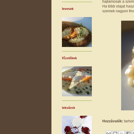
hajlamosak a szeme
Ha több olajat hasz
levesek
szemek nagyon fino
főzelékek
lekvárok
Hozzávalók:
tarhony