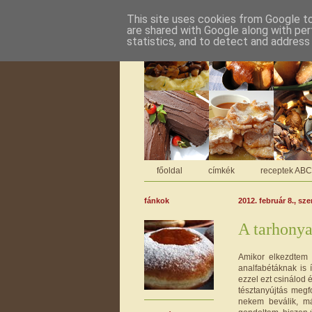
This site uses cookies from Google to 
are shared with Google along with per
statistics, and to detect and address
főoldal
címkék
receptek AB
fánkok
2012. február 8., sze
A tarhonya
Amikor elkezdtem 
analfabétáknak is 
ezzel ezt csinálod 
tésztanyújtás meg
nekem beválik, m