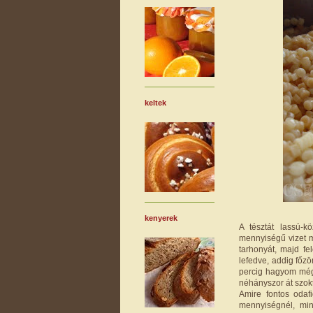
keltek
kenyerek
A tésztát lassú-k
mennyiségű vizet m
tarhonyát, majd f
lefedve, addig főz
percig hagyom még 
néhányszor át szok
Amire fontos odaf
mennyiségnél, mi