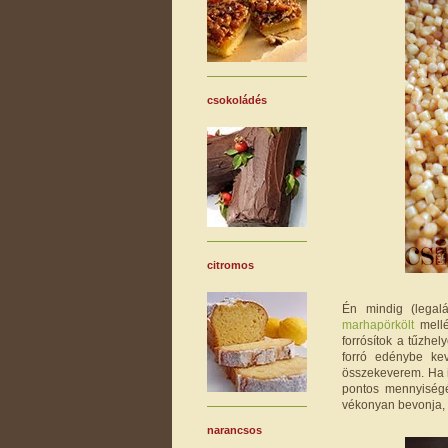
csokoládés
citromos
Én mindig (lega
marhapörkölt
mellé
forrósítok a tűzhe
forró edénybe kev
összekeverem. Ha it
pontos mennyiség
vékonyan bevonja, d
narancsos