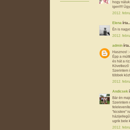
hogy náluk 
igen!!!! Ú
2012. febru
Elena
írta..
Èn is nagyo
2012. febru
admin
írta.
Hasznos! :-
Épp a múltk
és hát a ri
Következő 
Szerintem i
többek közt
2012. febru
Andicsek
í
Bár én majd
Szerintem m
felelevenít
"kicsikre" 
házijelleg
ugrik bele 
2012. febru