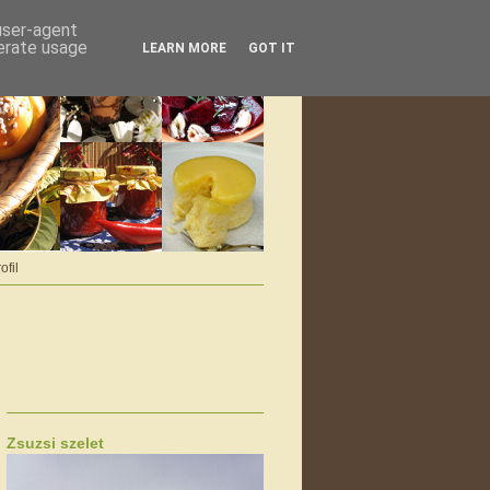
 user-agent
nerate usage
LEARN MORE
GOT IT
ofil
Zsuzsi szelet