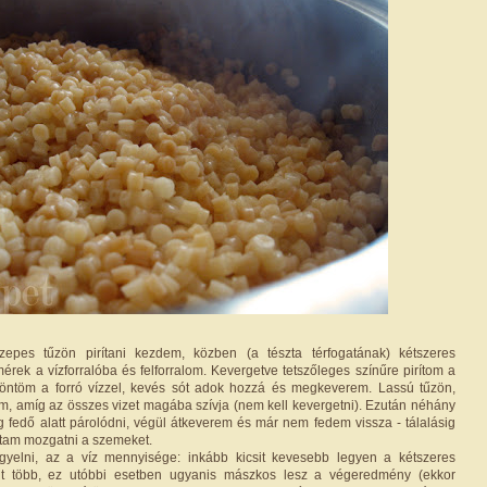
özepes tűzön pirítani kezdem, közben (a tészta térfogatának) kétszeres
érek a vízforralóba és felforralom. Kevergetve tetszőleges színűre pirítom a
elöntöm a forró vízzel, kevés sót adok hozzá és megkeverem. Lassú tűzön,
öm, amíg az összes vizet magába szívja (nem kell kevergetni). Ezután néhány
fedő alatt párolódni, végül átkeverem és már nem fedem vissza - tálalásig
tam mozgatni a szemeket.
igyelni, az a víz mennyisége: inkább kicsit kevesebb legyen a kétszeres
nt több, ez utóbbi esetben ugyanis mászkos lesz a végeredmény (ekkor