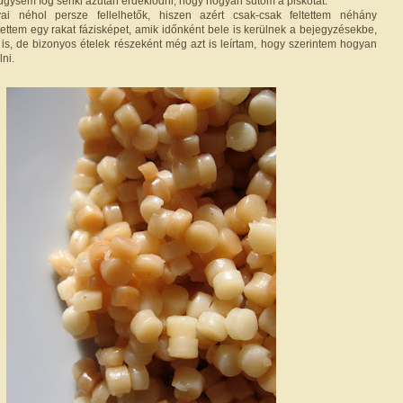
úgysem fog senki azután érdeklődni, hogy hogyan sütöm a piskótát.
ai néhol persze fellelhetők, hiszen azért csak-csak feltettem néhány
tettem egy rakat fázisképet, amik időnként bele is kerülnek a bejegyzésekbe,
s, de bizonyos ételek részeként még azt is leírtam, hogy szerintem hogyan
lni.