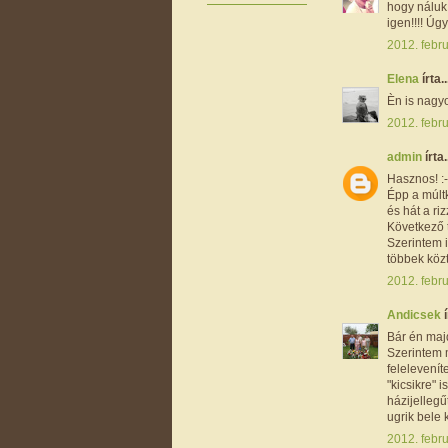
hogy náluk 
igen!!!! Ú
2012. febru
Elena
írta..
Èn is nagyo
2012. febru
admin
írta.
Hasznos! :-
Épp a múltk
és hát a ri
Következő 
Szerintem i
többek közt
2012. febru
Andicsek
í
Bár én majd
Szerintem m
felelevenít
"kicsikre" 
házijelleg
ugrik bele 
2012. febru