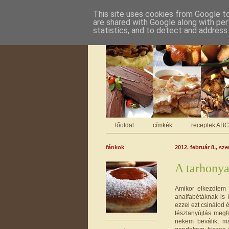
This site uses cookies from Google to 
are shared with Google along with per
statistics, and to detect and address
főoldal
címkék
receptek AB
fánkok
2012. február 8., sze
A tarhonya
Amikor elkezdtem 
analfabétáknak is 
ezzel ezt csinálod 
tésztanyújtás meg
nekem beválik, m