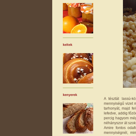
keltek
kenyerek
A tésztát lassú-k
mennyiségű vizet m
tarhonyát, majd f
lefedve, addig főz
percig hagyom még 
néhányszor át szok
Amire fontos odaf
mennyiségnél, mi