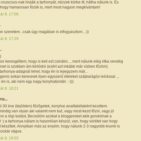
couscous-nak hivják a tarhonyát, nézzek körbe itt, hátha nálunk is. És
gyhogy hamarosan fözök is, mert most nagyon megkívántam!
ár 8. 17:06
.
n szeretem...csak úgy magában is elfogyasztom...:))
ár 8. 17:29
..
)
or keresgéltem, hogy is kell ezt csinálni..., mert nálunk elég ritka vendég
zzsel is szoktam ám kínlódni (ezért azt inkább már vízben főzöm).
tarhonya-adagnál lehet, hogy én is lejegyzem már...
genis sokan keresnek ilyen egyszerű ételeket szájbarágós leírással...,
 én is, aki nem egy nagy konyhatündér. :-)))
ár 8. 18:21
rta...
 30 éve (tejóIsten) főzőgetek, konyhai analfabétaként kezdtem.
indig van olyan aki valamit nem tud, vagy most kezd főzni, vagy jó
eni a régi tudást, Becsülöm azokat a bloggereket akik gondolnak a
is! :) a tarhonya nálam is hasonlóan készül, van, hogy sörétet van hogy
űt készítek. Annyiban más az enyém, hogy nálunk 2-3 nagyobb krumli is
kockár vágva.
ár 8. 19:55