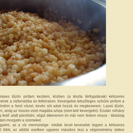
özepes tűzön pirítani kezdem, közben (a tészta térfogatának) kétszeres
érek a vízforralóba és felforralom. Kevergetve tetszőleges színűre pirítom a
elöntöm a forró vízzel, kevés sót adok hozzá és megkeverem. Lassú tűzön,
öm, amíg az összes vizet magába szívja (nem kell kevergetni). Ezután néhány
fedő alatt párolódni, végül átkeverem és már nem fedem vissza - tálalásig
tam mozgatni a szemeket.
igyelni, az a víz mennyisége: inkább kicsit kevesebb legyen a kétszeres
nt több, ez utóbbi esetben ugyanis mászkos lesz a végeredmény (ekkor