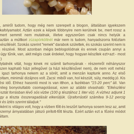
k, amiről tudom, hogy még nem szerepelt a blogon, általában igyekszem
kafolyamatot. Aztán ezek a képek többnyire nem kerülnek be, mert rossz a
mert semmit nem mutatnak, illetve egyszerűen csak nincs helyük a
 aztán a múltkori
zúzapörköltnél
már nem is tudom, hanyadszorra fotóztam
készítését. Szokás szerint "remek" darabok születtek, és szokás szerint nem is
és részévé. Most azonban mégis beblogolódnak és ennek csupán annyi a
úgy tűnik, van, akit mégis csak érdekel, hogy hogyan készítek ezt+azt - most
:)
lytatnék vitát, hogy kinek mi számít tarhonyának - részemről néhányszor
zen kapható házi jellegűvel (a házi készítésűvel nem), de nem volt nehéz
 igazi tarhonya nekem az a sörét, amit a menzán kaptunk anno. Az első
ltam, minimál dizájnos volt. Zacsi: miből van, hol készült, súly, meddig jó. Kis
ési idő. Ehhez hasonló most is van itthon, a fazékban
"15-20 perc"
áll. Van
émileg bonyolultabb csomagolással, ezen az alábbi olvasható:
"Elkészítési
észtát forrásban lévő sós vízbe (100 g tésztához 1 liter víz). A vízhez adjunk 1
ogy a tészta összeragadását elkerüljük. Újraforrástól számítva 9-12 percig
és ízlés szerint tálaljuk."
nt is világos volt, hogy a vízben főtt és leszűrt tarhonya sosem lesz az, amit
zernyi árnyalatában játszó pirított-főtt tészta. Ezért aztán ezt a főzési módot
áltam.