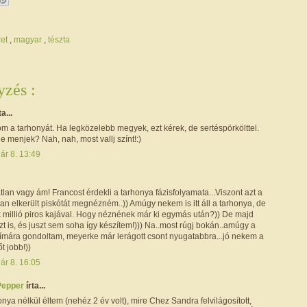
ret
,
magyar
,
tészta
zés :
ta...
m a tarhonyát. Ha legközelebb megyek, ezt kérek, de sertéspörkölttel.
 menjek? Nah, nah, most vallj színt!:)
ár 8. 13:49
lan vagy ám! Francost érdekli a tarhonya fázisfolyamata...Viszont azt a
n elkerült piskótát megnézném..)) Amúgy nekem is itt áll a tarhonya, de
k millió piros kajával. Hogy néznének már ki egymás után?)) De majd
zt is, és juszt sem soha így készítem!))) Na..most rúgj bokán..amúgy a
símára gondoltam, meyerke már lerágott csont nyugatabbra...jó nekem a
t jobb!))
ár 8. 16:05
Pepper
írta...
onya nélkül éltem (nehéz 2 év volt), mire Chez Sandra felvilágosított,