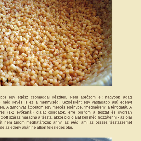
lább) egy egész csomaggal készítek. Nem aprózom el: nagyobb adag
 még kevés is ez a mennyiség. Kezdésként egy vastagabb aljú edényt
lyen. A tarhonyát átborítom egy mércés edénybe, "megmérem" a térfogatát. A
és (1-2 evőkanál) olajat csorgatok, erre borítom a tésztát és gyorsan
t-ott száraz maradna a tészta, akkor pici olajat kell még hozzátenni - az olaj
ét nem tudom meghatározni: annyi az
elég
, ami az összes tésztaszemet
e az edény alján ne álljon felesleges olaj.