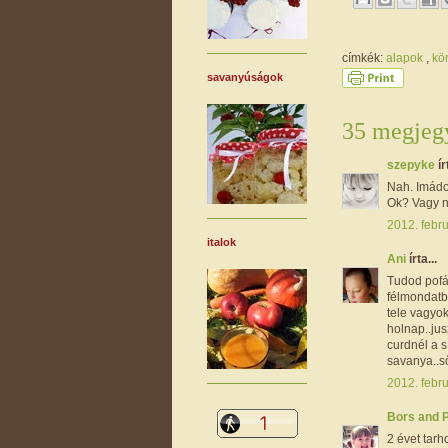
címkék:
alapok
,
kö
savanyúságok
35 megjegy
szepyke
ír
Nah. Imádo
Ok? Vagy ne
2012. febru
italok
Ani
írta...
Tudod pofát
félmondatba
tele vagyo
holnap..jus
curdnél a 
savanya..ső
2012. febru
Bors and 
2 évet tarh