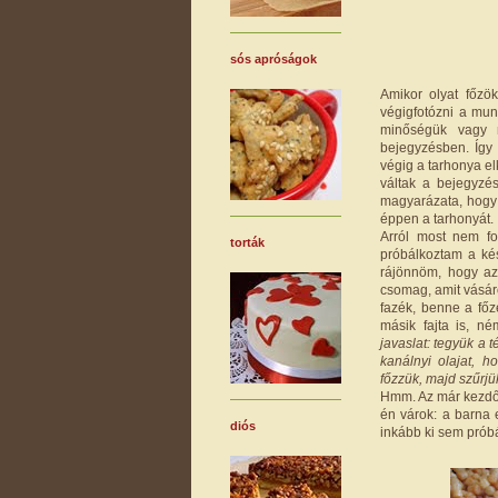
sós apróságok
Amikor olyat főzö
végigfotózni a mun
minőségük vagy 
bejegyzésben. Így
végig a tarhonya el
váltak a bejegyz
magyarázata, hogy 
éppen a tarhonyát. 
Arról most nem fo
torták
próbálkoztam a kés
rájönnöm, hogy az
csomag, amit vásáro
fazék, benne a főz
másik fajta is, n
javaslat: tegyük a t
kanálnyi olajat, h
főzzük, majd szűrjük 
Hmm. Az már kezdőké
én várok: a barna e
diós
inkább ki sem prób