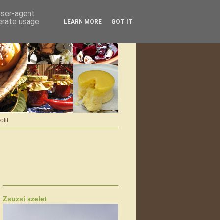
 user-agent
nerate usage
LEARN MORE
GOT IT
ofil
Zsuzsi szelet