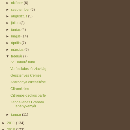
►
október
(6)
►
szeptember
(6)
►
augusztus
(5)
►
július
(8)
►
június
(4)
►
május
(14)
►
április
(7)
►
március
(9)
▼
február
(7)
St. Honoré torta
Varázslatos tésztavilág
Gesztenyés krémes
A tarhonya elkészítése
Citromkrém
Citromos-csókos parfé
Zabos-lenes Graham
lepénykenyér
►
január
(11)
►
2011
(134)
►
2010
(173)