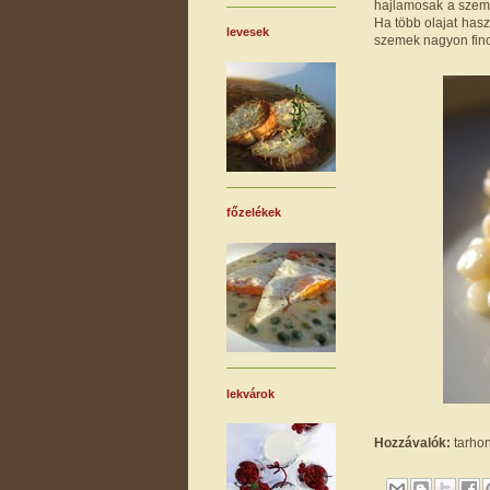
hajlamosak a szeme
Ha több olajat hasz
levesek
szemek nagyon fino
főzelékek
lekvárok
Hozzávalók:
tarhony