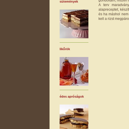
gondoltam, hiszen 
sütemények
A terv maradvány
alapreceptet, készí
és ha máshol nem i
kell a rizst megpáro
likőrök
édes apróságok