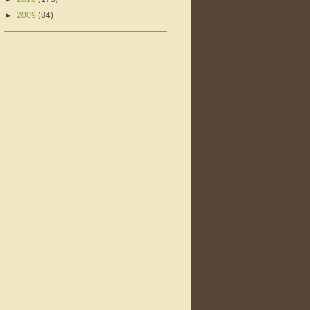
►
2009
(84)