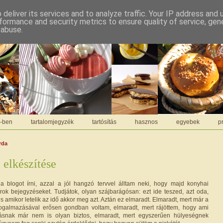
deliver its services and to analyze traffic. Your IP address and
formance and security metrics to ensure quality of service, ge
 abuse.
C-ben
tartalomjegyzék
tartósítás
hasznos
egyebek
pr
rda
 elkészítése
a blogot írni, azzal a jól hangzó tervvel álltam neki, hogy majd konyhai
írok bejegyzéseket. Tudjátok, olyan szájbarágósan: ezt ide teszed, azt oda,
és amikor letelik az idő akkor meg azt. Aztán ez elmaradt. Elmaradt, mert már a
fogalmazásával erősen gondban voltam, elmaradt, mert rájöttem, hogy ami
ásnak már nem is olyan biztos, elmaradt, mert egyszerűen hülyeségnek