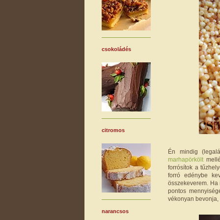
csokoládés
citromos
Én mindig (lega
marhapörkölt
mellé
forrósítok a tűzhe
forró edénybe kev
összekeverem. Ha it
pontos mennyiség
vékonyan bevonja, d
narancsos