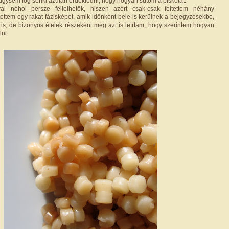
úgysem fog senki azután érdeklődni, hogy hogyan sütöm a piskótát.
ai néhol persze fellelhetők, hiszen azért csak-csak feltettem néhány
tettem egy rakat fázisképet, amik időnként bele is kerülnek a bejegyzésekbe,
s, de bizonyos ételek részeként még azt is leírtam, hogy szerintem hogyan
lni.