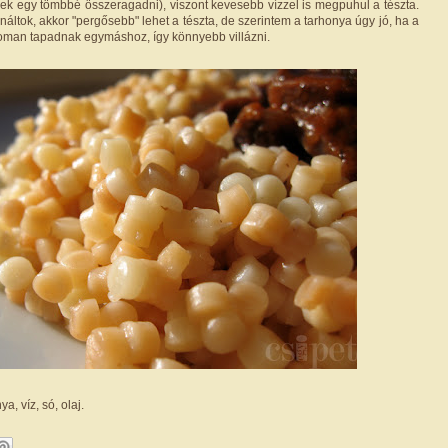
k egy tömbbé összeragadni), viszont kevesebb vízzel is megpuhul a tészta.
náltok, akkor "pergősebb" lehet a tészta, de szerintem a tarhonya úgy jó, ha a
man tapadnak egymáshoz, így könnyebb villázni.
a, víz, só, olaj.