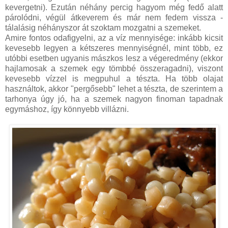
kevergetni). Ezután néhány percig hagyom még fedő alatt
párolódni, végül átkeverem és már nem fedem vissza -
tálalásig néhányszor át szoktam mozgatni a szemeket.
Amire fontos odafigyelni, az a víz mennyisége: inkább kicsit
kevesebb legyen a kétszeres mennyiségnél, mint több, ez
utóbbi esetben ugyanis mászkos lesz a végeredmény (ekkor
hajlamosak a szemek egy tömbbé összeragadni), viszont
kevesebb vízzel is megpuhul a tészta. Ha több olajat
használtok, akkor "pergősebb" lehet a tészta, de szerintem a
tarhonya úgy jó, ha a szemek nagyon finoman tapadnak
egymáshoz, így könnyebb villázni.