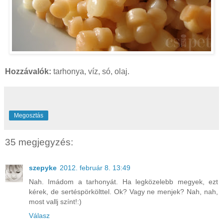
Hozzávalók:
tarhonya, víz, só, olaj.
Megosztás
35 megjegyzés:
szepyke
2012. február 8. 13:49
Nah. Imádom a tarhonyát. Ha legközelebb megyek, ezt
kérek, de sertéspörkölttel. Ok? Vagy ne menjek? Nah, nah,
most vallj színt!:)
Válasz