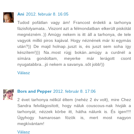
Ani
2012. február 8. 16:05
Tudod pofátlan vagy ám! Francost érdekli a tarhonya
fázisfolyamata...Viszont azt a félmondatban elkerült piskótát
megnézném..)) Amúgy nekem is itt áll a tarhonya, de tele
vagyok millió piros kajával. Hogy néznének már ki egymás
után?)) De majd holnap..juszt is, és juszt sem soha így
készítem!))) Na..most rúgj bokán..amúgy a curdnél a
símára gondoltam, meyerke már lerágott csont
nyugatabbra...jó nekem a savanya..sőt jobb!))
Válasz
Bors and Pepper
2012. február 8. 17:06
2 évet tarhonya nélkül éltem (nehéz 2 év volt), mire Chez
Sandra felvilágosított, hogy náluk couscous-nak hivják a
tarhonyát, nézzek körbe itt, hátha nálunk is. És igen!!!!
Úgyhogy hamarosan fözök is, mert most nagyon
megkívántam!
Válasz