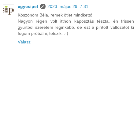
egycsipet
2023. május 29. 7:31
Köszönöm Béla, remek ötlet mindkettő!
Nagyon régen volt itthon káposztás tészta, én frissen
gyúrtból szeretem leginkább, de ezt a pirított változatot ki
fogom próbálni, tetszik. :⁠-⁠)
Válasz