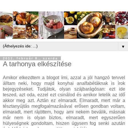
▼
2012. február 8., szerda
A tarhonya elkészítése
Amikor elkezdtem a blogot írni, azzal a jól hangzó tervvel
álltam neki, hogy majd konyhai analfabétáknak is írok
bejegyzéseket. Tudjátok, olyan szájbarágósan: ezt ide
teszed, azt oda, ezzel ezt csinálod és amikor letelik az idő
akkor meg azt. Aztán ez elmaradt. Elmaradt, mert már a
tésztanyújtás megfogalmazásával erősen gondban voltam,
elmaradt, mert rájöttem, hogy ami nekem beválik, másnak
már nem is olyan biztos, elmaradt, mert egyszerűen
hülyeségnek gondoltam, hiszen úgysem fog senki azután