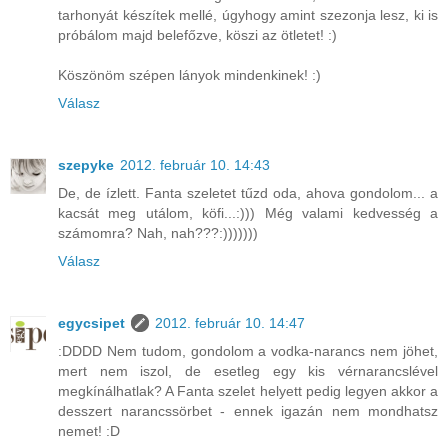
tarhonyát készítek mellé, úgyhogy amint szezonja lesz, ki is
próbálom majd belefőzve, köszi az ötletet! :)
Köszönöm szépen lányok mindenkinek! :)
Válasz
szepyke
2012. február 10. 14:43
De, de ízlett. Fanta szeletet tűzd oda, ahova gondolom... a
kacsát meg utálom, köfi...:))) Még valami kedvesség a
számomra? Nah, nah???:)))))))
Válasz
egycsipet
2012. február 10. 14:47
:DDDD Nem tudom, gondolom a vodka-narancs nem jöhet,
mert nem iszol, de esetleg egy kis vérnarancslével
megkínálhatlak? A Fanta szelet helyett pedig legyen akkor a
desszert narancssörbet - ennek igazán nem mondhatsz
nemet! :D