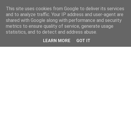
This site uses cookies from Google to deliver its services
and to analyze traffic. Your IP address and user-agent are
shared with Google along with performance and security
metrics to ensure quality of service, generate usage
statistics, and to detect and address abuse.
LEARN MORE
GOT IT