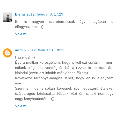
Elena
2012. február 8. 17:29
Èn is nagyon szeretem...csak úgy magában is
elfogyasztom...:))
Válasz
admin
2012. február 8. 18:21
Hasznos! :-)
Épp a múltkor keresgéltem, hogy is kell ezt csinálni..., mert
nálunk elég ritka vendég és hát a rizzsel is szoktam ám
kínlódni (ezért azt inkább már vízben főzöm).
Következő tarhonya-adagnál lehet, hogy én is lejegyzem
már...
Szerintem igenis sokan keresnek ilyen egyszerű ételeket
szájbarágós leírással..., többek közt én is, aki nem egy
nagy konyhatündér. :-)))
Válasz