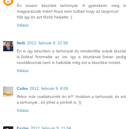
Én sosem készítek tarhonyát. A gyerekeim meg is
magyarázzák miért! Anya nem tudtad hogy az targonca!
Hát így én azt főzök helyette :)
Válasz
Nelli
2012. február 8. 22:50
Én is így készítem a tarhonyát és mindenféle másik tésztát
is.Sokkal finomabb az íze így a tésztának.Sokan pedig
csodálkoznak,nem is hallották még ezt a készítési módot.
Válasz
Csibe
2012. február 9. 8:05
Akkor már csatlakoznék én is!!! Imádom a tarhonyát, és ezt
a tarhonyát...és jöhet a pörkölt is :))
Válasz
Eszter
2012. február 9. 11:04