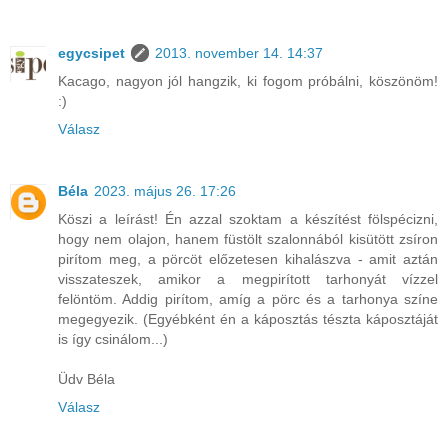
egycsipet
2013. november 14. 14:37
Kacago, nagyon jól hangzik, ki fogom próbálni, köszönöm!
:)
Válasz
Béla
2023. május 26. 17:26
Köszi a leírást! Én azzal szoktam a készítést fölspécizni,
hogy nem olajon, hanem füstölt szalonnából kisütött zsíron
pirítom meg, a pörcöt előzetesen kihalászva - amit aztán
visszateszek, amikor a megpirított tarhonyát vízzel
felöntöm. Addig pirítom, amíg a pörc és a tarhonya színe
megegyezik. (Egyébként én a káposztás tészta káposztáját
is így csinálom...)
Üdv Béla
Válasz