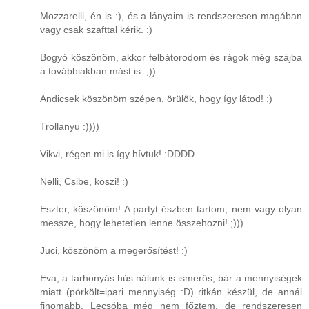
Mozzarelli, én is :), és a lányaim is rendszeresen magában
vagy csak szafttal kérik. :)
Bogyó köszönöm, akkor felbátorodom és rágok még szájba
a továbbiakban mást is. ;))
Andicsek köszönöm szépen, örülök, hogy így látod! :)
Trollanyu :))))
Vikvi, régen mi is így hívtuk! :DDDD
Nelli, Csibe, köszi! :)
Eszter, köszönöm! A partyt észben tartom, nem vagy olyan
messze, hogy lehetetlen lenne összehozni! ;)))
Juci, köszönöm a megerősítést! :)
Eva, a tarhonyás hús nálunk is ismerős, bár a mennyiségek
miatt (pörkölt=ipari mennyiség :D) ritkán készül, de annál
finomabb. Lecsóba még nem főztem, de rendszeresen