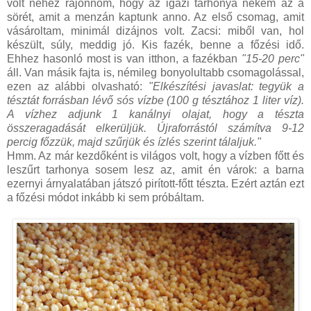
volt nehéz rájönnöm, hogy az igazi tarhonya nekem az a
sörét, amit a menzán kaptunk anno. Az első csomag, amit
vásároltam, minimál dizájnos volt. Zacsi: miből van, hol
készült, súly, meddig jó. Kis fazék, benne a főzési idő.
Ehhez hasonló most is van itthon, a fazékban
"15-20 perc"
áll. Van másik fajta is, némileg bonyolultabb csomagolással,
ezen az alábbi olvasható:
"Elkészítési javaslat: tegyük a
tésztát forrásban lévő sós vízbe (100 g tésztához 1 liter víz).
A vízhez adjunk 1 kanálnyi olajat, hogy a tészta
összeragadását elkerüljük. Újraforrástól számítva 9-12
percig főzzük, majd szűrjük és ízlés szerint tálaljuk."
Hmm. Az már kezdőként is világos volt, hogy a vízben főtt és
leszűrt tarhonya sosem lesz az, amit én várok: a barna
ezernyi árnyalatában játszó pirított-főtt tészta. Ezért aztán ezt
a főzési módot inkább ki sem próbáltam.