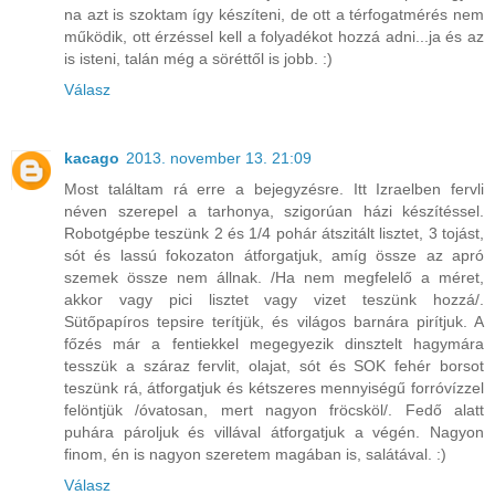
na azt is szoktam így készíteni, de ott a térfogatmérés nem
működik, ott érzéssel kell a folyadékot hozzá adni...ja és az
is isteni, talán még a söréttől is jobb. :)
Válasz
kacago
2013. november 13. 21:09
Most találtam rá erre a bejegyzésre. Itt Izraelben fervli
néven szerepel a tarhonya, szigorúan házi készítéssel.
Robotgépbe teszünk 2 és 1/4 pohár átszitált lisztet, 3 tojást,
sót és lassú fokozaton átforgatjuk, amíg össze az apró
szemek össze nem állnak. /Ha nem megfelelő a méret,
akkor vagy pici lisztet vagy vizet teszünk hozzá/.
Sütőpapíros tepsire terítjük, és világos barnára pirítjuk. A
főzés már a fentiekkel megegyezik dinsztelt hagymára
tesszük a száraz fervlit, olajat, sót és SOK fehér borsot
teszünk rá, átforgatjuk és kétszeres mennyiségű forróvízzel
felöntjük /óvatosan, mert nagyon fröcsköl/. Fedő alatt
puhára pároljuk és villával átforgatjuk a végén. Nagyon
finom, én is nagyon szeretem magában is, salátával. :)
Válasz