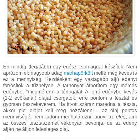
Én mindig (legalább) egy egész csomaggal készítek. Nem
aprózom el: nagyobb adag
marhapörkölt
mellé még kevés is
ez a mennyiség. Kezdésként egy vastagabb aljú edényt
forrósítok a tűzhelyen. A tarhonyát átborítom egy mércés
edénybe, "megmérem" a térfogatát. A forró edénybe kevés
(1-2 evőkanál) olajat csorgatok, erre borítom a tésztát és
gyorsan összekeverem. Ha itt-ott száraz maradna a tészta,
akkor pici olajat kell még hozzátenni - az olaj pontos
mennyiségét nem tudom meghatározni: annyi az
elég
, ami
az összes tésztaszemet vékonyan bevonja, de az edény
alján ne álljon felesleges olaj.