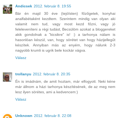
Andicsek
2012. február 8. 19:55
Bár én majd 30 éve (tejóIsten) főzőgetek, konyhai
analfabétaként kezdtem. Szerintem mindig van olyan aki
valamit nem tud, vagy most kezd főzni, vagy jó
feleleveníteni a régi tudást, Becsülöm azokat a bloggereket
akik gondolnak a "kicsikre" is! :) a tarhonya nálam is
hasonlóan készül, van, hogy sörétet van hogy házijellegűt
készítek. Annyiban más az enyém, hogy nálunk 2-3
nagyobb krumli is ugrik bele kockár vágva.
Válasz
trollanyu
2012. február 8. 20:35
Én is imádnám, de amit hoztam, már elfogyott. Neki kéne
már állnom a házi tarhonya készítésének, de az meg nem
lesz ilyen sörétes, ami a kedvencem:)
Válasz
Unknown
2012. február 8. 22:08