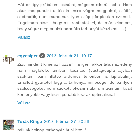
Hát én így próbálom csinálni, mégsem sikerül soha. Nem
akar megpuhulni a tészta, mire végre megpuhul, szétfő,
szétmállik, nem maradnak ilyen szép pörgősek a szemek.
Fogalmam sincs, hogy mit ronthatok el, de már feladtam,
hogy végre megtanulok normális tarhonyát készíteni... :-(
Válasz
egycsipet
2012. február 21. 19:17
Zizi, mindent kimérsz hozzá? Ha igen, akkor talán az edény
nem megfelelő, amiben készíted (vastag/dupla aljúban
szoktam főzni, illetve érdemes teflonban is kipróbálni).
Emellett gyártótól függ a tarhonya minősége, de ez ilyen
szélsőségeket nem szokott okozni nálam, maximum kicsit
keményebb vagy kicsit puhább lesz az optimálisnál.
Válasz
Turák Kinga
2012. február 27. 20:38
nálunk holnap tarhonyás husi lesz!!!