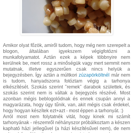
Amikor olyat főzök, amiről tudom, hogy még nem szerepelt a
blogon, általában igyekszem végigfotózni a
munkafolyamatot. Aztán ezek a képek többnyire nem
kerülnek be, mert rossz a minőségük vagy mert semmit nem
mutatnak, illetve egyszerűen csak nincs helyük a
bejegyzésben. Így aztán a múltkori
zúzapörköltnél
már nem
is tudom, hanyadszorra fotóztam végig a tarhonya
elkészítését. Szokás szerint "remek" darabok születtek, és
szokás szerint nem is váltak a bejegyzés részévé. Most
azonban mégis beblogolódnak és ennek csupán annyi a
magyarázata, hogy úgy tűnik, van, akit mégis csak érdekel,
hogy hogyan készítek ezt+azt - most éppen a tarhonyát. :)
Arról most nem folytatnék vitát, hogy kinek mi számít
tarhonyának - részemről néhányszor próbálkoztam a készen
kapható házi jellegűvel (a házi készítésűvel nem), de nem