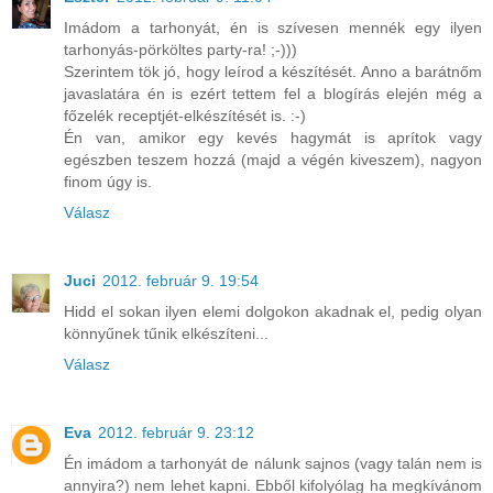
Imádom a tarhonyát, én is szívesen mennék egy ilyen
tarhonyás-pörköltes party-ra! ;-)))
Szerintem tök jó, hogy leírod a készítését. Anno a barátnőm
javaslatára én is ezért tettem fel a blogírás elején még a
főzelék receptjét-elkészítését is. :-)
Én van, amikor egy kevés hagymát is aprítok vagy
egészben teszem hozzá (majd a végén kiveszem), nagyon
finom úgy is.
Válasz
Juci
2012. február 9. 19:54
Hidd el sokan ilyen elemi dolgokon akadnak el, pedig olyan
könnyűnek tűnik elkészíteni...
Válasz
Eva
2012. február 9. 23:12
Én imádom a tarhonyát de nálunk sajnos (vagy talán nem is
annyira?) nem lehet kapni. Ebből kifolyólag ha megkívánom