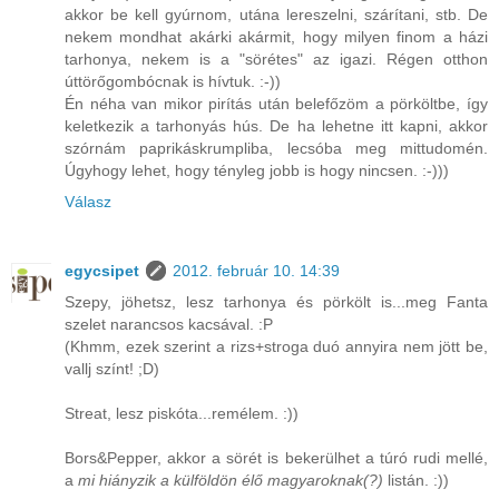
akkor be kell gyúrnom, utána lereszelni, szárítani, stb. De
nekem mondhat akárki akármit, hogy milyen finom a házi
tarhonya, nekem is a "sörétes" az igazi. Régen otthon
úttörőgombócnak is hívtuk. :-))
Én néha van mikor pirítás után belefőzöm a pörköltbe, így
keletkezik a tarhonyás hús. De ha lehetne itt kapni, akkor
szórnám paprikáskrumpliba, lecsóba meg mittudomén.
Úgyhogy lehet, hogy tényleg jobb is hogy nincsen. :-)))
Válasz
egycsipet
2012. február 10. 14:39
Szepy, jöhetsz, lesz tarhonya és pörkölt is...meg Fanta
szelet narancsos kacsával. :P
(Khmm, ezek szerint a rizs+stroga duó annyira nem jött be,
vallj színt! ;D)
Streat, lesz piskóta...remélem. :))
Bors&Pepper, akkor a sörét is bekerülhet a túró rudi mellé,
a
mi hiányzik a külföldön élő magyaroknak(?)
listán. :))