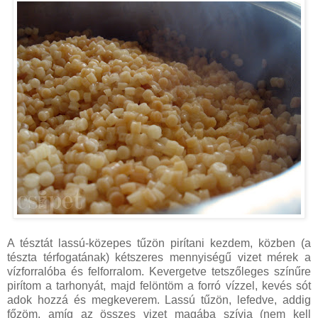
A tésztát lassú-közepes tűzön pirítani kezdem, közben (a
tészta térfogatának) kétszeres mennyiségű vizet mérek a
vízforralóba és felforralom. Kevergetve tetszőleges színűre
pirítom a tarhonyát, majd felöntöm a forró vízzel, kevés sót
adok hozzá és megkeverem. Lassú tűzön, lefedve, addig
főzöm, amíg az összes vizet magába szívja (nem kell