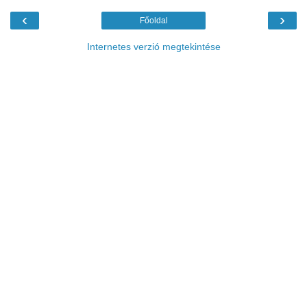
‹
›
Főoldal
Internetes verzió megtekintése