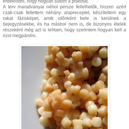
érdeklődni, hogy hogyan sütöm a piskótát.
A terv maradványai néhol persze fellelhetők, hiszen azért
csak-csak feltettem néhány alapreceptet, készítettem egy
rakat fázisképet, amik időnként bele is kerülnek a
bejegyzésekbe, és ha máshol nem is, de bizonyos ételek
részeként még azt is leírtam, hogy szerintem hogyan kell a
rizst megpárolni.