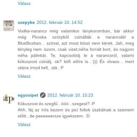
Válasz
szepyke
2012. február 10. 14:52
Vodka-narancs még valamikor lánykoromban, bár akkor
még Piroska szörpből csinálták a narancslét a
BlueBoxban... szóval, azt most köszi nem kérek. Jah, meg
tényleg nem iszom, csak vizet,néha forralt bort, és nagyon
néha pálinkát. Te, kapcsolódj le a narancsról, valami
kókuszost csinálj, ok? köfi előre is...:))) És olvass... mert
utána írnod kell.. alá. :P
Válasz
egycsipet
2012. február 10. 15:23
Kókuszost és szegfű...ööö...szegest? :P
Ahh, fáj az írós kezem és pici foltok úszkálnak a szemem
előtt...de peeeeeersze igyekszem. :D
Válasz