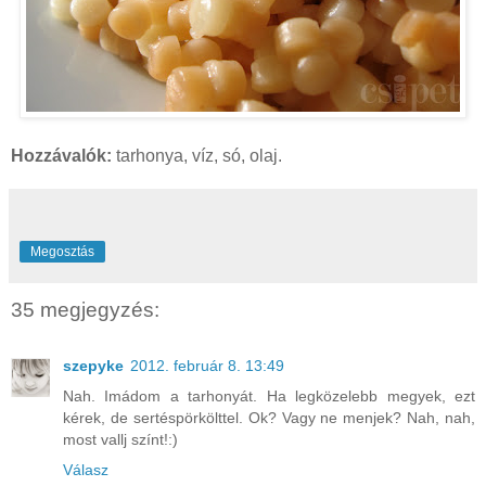
Hozzávalók:
tarhonya, víz, só, olaj.
Megosztás
35 megjegyzés:
szepyke
2012. február 8. 13:49
Nah. Imádom a tarhonyát. Ha legközelebb megyek, ezt
kérek, de sertéspörkölttel. Ok? Vagy ne menjek? Nah, nah,
most vallj színt!:)
Válasz