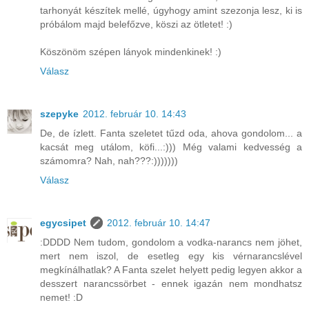
tarhonyát készítek mellé, úgyhogy amint szezonja lesz, ki is
próbálom majd belefőzve, köszi az ötletet! :)
Köszönöm szépen lányok mindenkinek! :)
Válasz
szepyke
2012. február 10. 14:43
De, de ízlett. Fanta szeletet tűzd oda, ahova gondolom... a
kacsát meg utálom, köfi...:))) Még valami kedvesség a
számomra? Nah, nah???:)))))))
Válasz
egycsipet
2012. február 10. 14:47
:DDDD Nem tudom, gondolom a vodka-narancs nem jöhet,
mert nem iszol, de esetleg egy kis vérnarancslével
megkínálhatlak? A Fanta szelet helyett pedig legyen akkor a
desszert narancssörbet - ennek igazán nem mondhatsz
nemet! :D