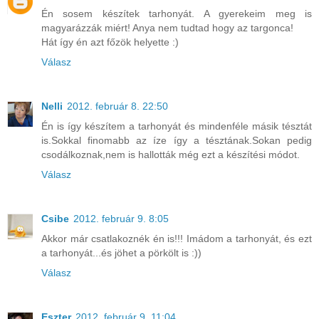
Én sosem készítek tarhonyát. A gyerekeim meg is
magyarázzák miért! Anya nem tudtad hogy az targonca!
Hát így én azt főzök helyette :)
Válasz
Nelli
2012. február 8. 22:50
Én is így készítem a tarhonyát és mindenféle másik tésztát
is.Sokkal finomabb az íze így a tésztának.Sokan pedig
csodálkoznak,nem is hallották még ezt a készítési módot.
Válasz
Csibe
2012. február 9. 8:05
Akkor már csatlakoznék én is!!! Imádom a tarhonyát, és ezt
a tarhonyát...és jöhet a pörkölt is :))
Válasz
Eszter
2012. február 9. 11:04