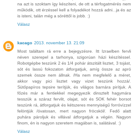
na azt is szoktam így készíteni, de ott a térfogatmérés nem
működik, ott érzéssel kell a folyadékot hozzá adni...ja és az
is isteni, talán még a söréttől is jobb. :)
Válasz
kacago
2013. november 13. 21:09
Most találtam rá erre a bejegyzésre. Itt Izraelben fervli
néven szerepel a tarhonya, szigorúan házi készítéssel.
Robotgépbe teszünk 2 és 1/4 pohár átszitált lisztet, 3 tojást,
sót és lassú fokozaton átforgatjuk, amíg össze az apró
szemek össze nem állnak. /Ha nem megfelelő a méret,
akkor vagy pici lisztet vagy vizet teszünk hozzá/.
Sütőpapíros tepsire terítjük, és világos barnára pirítjuk. A
főzés már a fentiekkel megegyezik dinsztelt hagymára
tesszük a száraz fervlit, olajat, sót és SOK fehér borsot
teszünk rá, átforgatjuk és kétszeres mennyiségű forróvízzel
felöntjük /óvatosan, mert nagyon fröcsköl/. Fedő alatt
puhára pároljuk és villával átforgatjuk a végén. Nagyon
finom, én is nagyon szeretem magában is, salátával. :)
Válasz