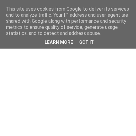
This site uses cookies from Google to deliver its services
and to analyze traffic. Your IP address and user-agent are
shared with Google along with performance and security
metrics to ensure quality of service, generate usage
statistics, and to detect and address abuse.
LEARN MORE
GOT IT