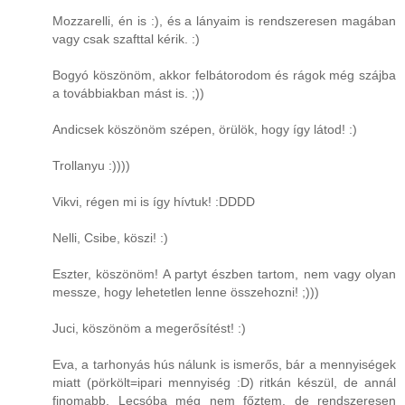
Mozzarelli, én is :), és a lányaim is rendszeresen magában
vagy csak szafttal kérik. :)
Bogyó köszönöm, akkor felbátorodom és rágok még szájba
a továbbiakban mást is. ;))
Andicsek köszönöm szépen, örülök, hogy így látod! :)
Trollanyu :))))
Vikvi, régen mi is így hívtuk! :DDDD
Nelli, Csibe, köszi! :)
Eszter, köszönöm! A partyt észben tartom, nem vagy olyan
messze, hogy lehetetlen lenne összehozni! ;)))
Juci, köszönöm a megerősítést! :)
Eva, a tarhonyás hús nálunk is ismerős, bár a mennyiségek
miatt (pörkölt=ipari mennyiség :D) ritkán készül, de annál
finomabb. Lecsóba még nem főztem, de rendszeresen