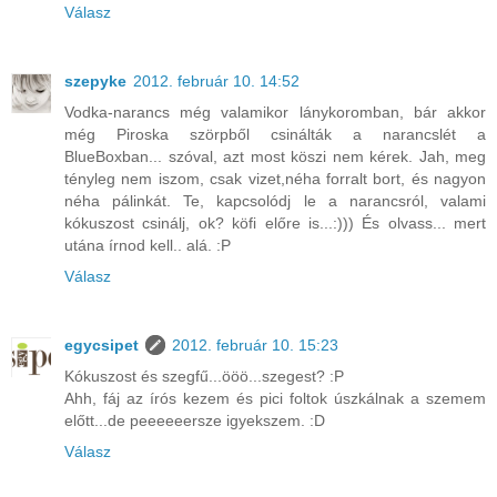
Válasz
szepyke
2012. február 10. 14:52
Vodka-narancs még valamikor lánykoromban, bár akkor
még Piroska szörpből csinálták a narancslét a
BlueBoxban... szóval, azt most köszi nem kérek. Jah, meg
tényleg nem iszom, csak vizet,néha forralt bort, és nagyon
néha pálinkát. Te, kapcsolódj le a narancsról, valami
kókuszost csinálj, ok? köfi előre is...:))) És olvass... mert
utána írnod kell.. alá. :P
Válasz
egycsipet
2012. február 10. 15:23
Kókuszost és szegfű...ööö...szegest? :P
Ahh, fáj az írós kezem és pici foltok úszkálnak a szemem
előtt...de peeeeeersze igyekszem. :D
Válasz