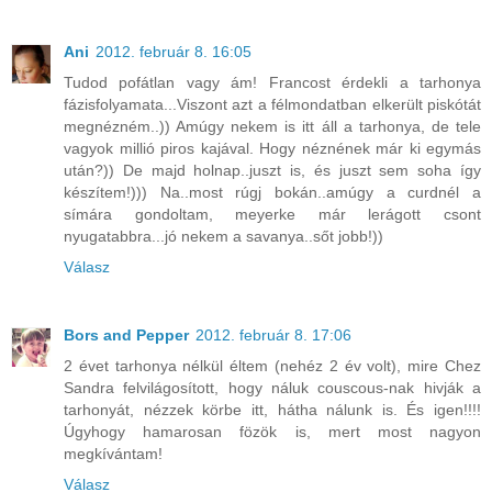
Ani
2012. február 8. 16:05
Tudod pofátlan vagy ám! Francost érdekli a tarhonya
fázisfolyamata...Viszont azt a félmondatban elkerült piskótát
megnézném..)) Amúgy nekem is itt áll a tarhonya, de tele
vagyok millió piros kajával. Hogy néznének már ki egymás
után?)) De majd holnap..juszt is, és juszt sem soha így
készítem!))) Na..most rúgj bokán..amúgy a curdnél a
símára gondoltam, meyerke már lerágott csont
nyugatabbra...jó nekem a savanya..sőt jobb!))
Válasz
Bors and Pepper
2012. február 8. 17:06
2 évet tarhonya nélkül éltem (nehéz 2 év volt), mire Chez
Sandra felvilágosított, hogy náluk couscous-nak hivják a
tarhonyát, nézzek körbe itt, hátha nálunk is. És igen!!!!
Úgyhogy hamarosan fözök is, mert most nagyon
megkívántam!
Válasz