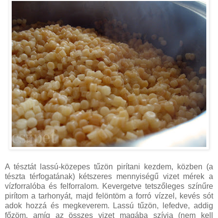
A tésztát lassú-közepes tűzön pirítani kezdem, közben (a
tészta térfogatának) kétszeres mennyiségű vizet mérek a
vízforralóba és felforralom. Kevergetve tetszőleges színűre
pirítom a tarhonyát, majd felöntöm a forró vízzel, kevés sót
adok hozzá és megkeverem. Lassú tűzön, lefedve, addig
főzöm, amíg az összes vizet magába szívja (nem kell