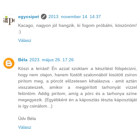
egycsipet
2013. november 14. 14:37
Kacago, nagyon jól hangzik, ki fogom próbálni, köszönöm!
:)
Válasz
Béla
2023. május 26. 17:26
Köszi a leírást! Én azzal szoktam a készítést fölspécizni,
hogy nem olajon, hanem füstölt szalonnából kisütött zsíron
pirítom meg, a pörcöt előzetesen kihalászva - amit aztán
visszateszek, amikor a megpirított tarhonyát vízzel
felöntöm. Addig pirítom, amíg a pörc és a tarhonya színe
megegyezik. (Egyébként én a káposztás tészta káposztáját
is így csinálom...)
Üdv Béla
Válasz