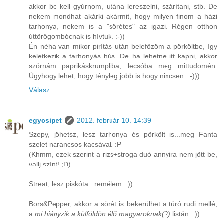
akkor be kell gyúrnom, utána lereszelni, szárítani, stb. De
nekem mondhat akárki akármit, hogy milyen finom a házi
tarhonya, nekem is a "sörétes" az igazi. Régen otthon
úttörőgombócnak is hívtuk. :-))
Én néha van mikor pirítás után belefőzöm a pörköltbe, így
keletkezik a tarhonyás hús. De ha lehetne itt kapni, akkor
szórnám paprikáskrumpliba, lecsóba meg mittudomén.
Úgyhogy lehet, hogy tényleg jobb is hogy nincsen. :-)))
Válasz
egycsipet
2012. február 10. 14:39
Szepy, jöhetsz, lesz tarhonya és pörkölt is...meg Fanta
szelet narancsos kacsával. :P
(Khmm, ezek szerint a rizs+stroga duó annyira nem jött be,
vallj színt! ;D)
Streat, lesz piskóta...remélem. :))
Bors&Pepper, akkor a sörét is bekerülhet a túró rudi mellé,
a
mi hiányzik a külföldön élő magyaroknak(?)
listán. :))