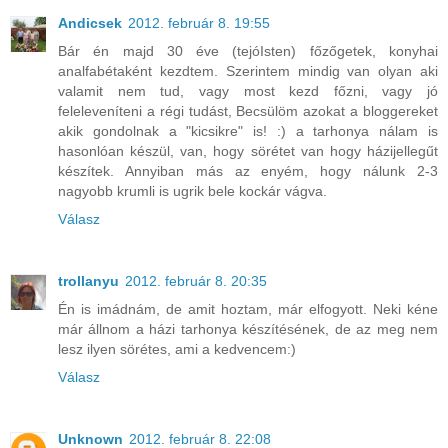
Andicsek
2012. február 8. 19:55
Bár én majd 30 éve (tejóIsten) főzőgetek, konyhai
analfabétaként kezdtem. Szerintem mindig van olyan aki
valamit nem tud, vagy most kezd főzni, vagy jó
feleleveníteni a régi tudást, Becsülöm azokat a bloggereket
akik gondolnak a "kicsikre" is! :) a tarhonya nálam is
hasonlóan készül, van, hogy sörétet van hogy házijellegűt
készítek. Annyiban más az enyém, hogy nálunk 2-3
nagyobb krumli is ugrik bele kockár vágva.
Válasz
trollanyu
2012. február 8. 20:35
Én is imádnám, de amit hoztam, már elfogyott. Neki kéne
már állnom a házi tarhonya készítésének, de az meg nem
lesz ilyen sörétes, ami a kedvencem:)
Válasz
Unknown
2012. február 8. 22:08