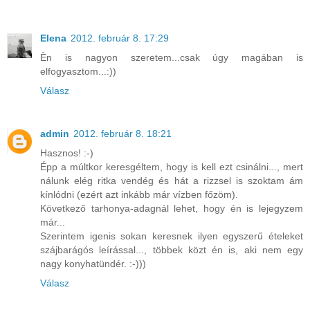
Elena
2012. február 8. 17:29
Èn is nagyon szeretem...csak úgy magában is
elfogyasztom...:))
Válasz
admin
2012. február 8. 18:21
Hasznos! :-)
Épp a múltkor keresgéltem, hogy is kell ezt csinálni..., mert
nálunk elég ritka vendég és hát a rizzsel is szoktam ám
kínlódni (ezért azt inkább már vízben főzöm).
Következő tarhonya-adagnál lehet, hogy én is lejegyzem
már...
Szerintem igenis sokan keresnek ilyen egyszerű ételeket
szájbarágós leírással..., többek közt én is, aki nem egy
nagy konyhatündér. :-)))
Válasz