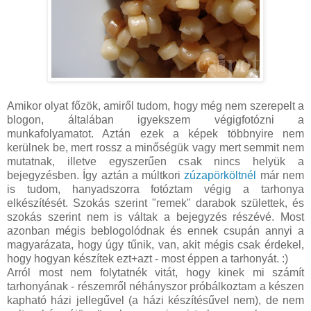
Amikor olyat főzök, amiről tudom, hogy még nem szerepelt a
blogon, általában igyekszem végigfotózni a
munkafolyamatot. Aztán ezek a képek többnyire nem
kerülnek be, mert rossz a minőségük vagy mert semmit nem
mutatnak, illetve egyszerűen csak nincs helyük a
bejegyzésben. Így aztán a múltkori
zúzapörköltnél
már nem
is tudom, hanyadszorra fotóztam végig a tarhonya
elkészítését. Szokás szerint "remek" darabok születtek, és
szokás szerint nem is váltak a bejegyzés részévé. Most
azonban mégis beblogolódnak és ennek csupán annyi a
magyarázata, hogy úgy tűnik, van, akit mégis csak érdekel,
hogy hogyan készítek ezt+azt - most éppen a tarhonyát. :)
Arról most nem folytatnék vitát, hogy kinek mi számít
tarhonyának - részemről néhányszor próbálkoztam a készen
kapható házi jellegűvel (a házi készítésűvel nem), de nem