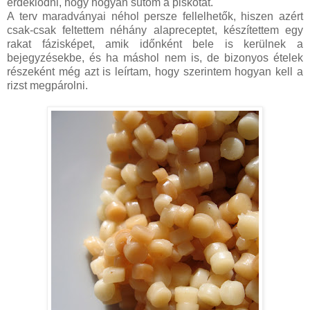
érdeklődni, hogy hogyan sütöm a piskótát.
A terv maradványai néhol persze fellelhetők, hiszen azért
csak-csak feltettem néhány alapreceptet, készítettem egy
rakat fázisképet, amik időnként bele is kerülnek a
bejegyzésekbe, és ha máshol nem is, de bizonyos ételek
részeként még azt is leírtam, hogy szerintem hogyan kell a
rizst megpárolni.