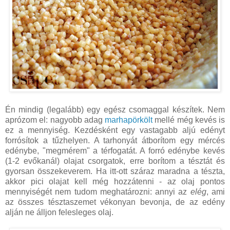
Én mindig (legalább) egy egész csomaggal készítek. Nem
aprózom el: nagyobb adag
marhapörkölt
mellé még kevés is
ez a mennyiség. Kezdésként egy vastagabb aljú edényt
forrósítok a tűzhelyen. A tarhonyát átborítom egy mércés
edénybe, "megmérem" a térfogatát. A forró edénybe kevés
(1-2 evőkanál) olajat csorgatok, erre borítom a tésztát és
gyorsan összekeverem. Ha itt-ott száraz maradna a tészta,
akkor pici olajat kell még hozzátenni - az olaj pontos
mennyiségét nem tudom meghatározni: annyi az
elég
, ami
az összes tésztaszemet vékonyan bevonja, de az edény
alján ne álljon felesleges olaj.