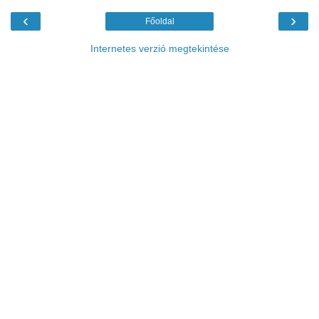
‹
›
Főoldal
Internetes verzió megtekintése