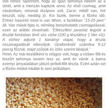
volt nehéz rájönnöm, hogy az igazi tarhonya nekem az a
sörét, amit a menzán kaptunk anno. Az első csomag, amit
vásároltam, minimál dizájnos volt. Zacsi: miből van, hol
készült, súly, meddig jó. Kis fazék, benne a főzési idő.
Ehhez hasonló most is van itthon, a fazékban
"15-20 perc"
áll. Van másik fajta is, némileg bonyolultabb csomagolással,
ezen az alábbi olvasható:
"Elkészítési javaslat: tegyük a
tésztát forrásban lévő sós vízbe (100 g tésztához 1 liter víz).
A vízhez adjunk 1 kanálnyi olajat, hogy a tészta
összeragadását elkerüljük. Újraforrástól számítva 9-12
percig főzzük, majd szűrjük és ízlés szerint tálaljuk."
Hmm. Az már kezdőként is világos volt, hogy a vízben főtt és
leszűrt tarhonya sosem lesz az, amit én várok: a barna
ezernyi árnyalatában játszó pirított-főtt tészta. Ezért aztán ezt
a főzési módot inkább ki sem próbáltam.