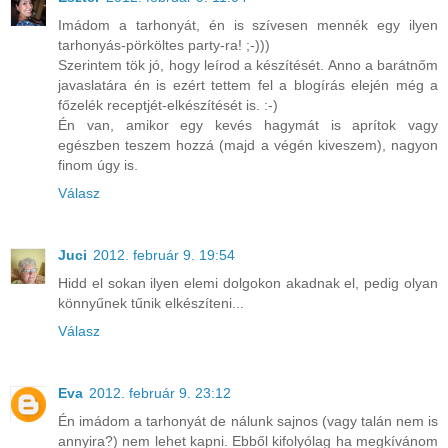
Imádom a tarhonyát, én is szívesen mennék egy ilyen
tarhonyás-pörköltes party-ra! ;-)))
Szerintem tök jó, hogy leírod a készítését. Anno a barátnőm
javaslatára én is ezért tettem fel a blogírás elején még a
főzelék receptjét-elkészítését is. :-)
Én van, amikor egy kevés hagymát is aprítok vagy
egészben teszem hozzá (majd a végén kiveszem), nagyon
finom úgy is.
Válasz
Juci
2012. február 9. 19:54
Hidd el sokan ilyen elemi dolgokon akadnak el, pedig olyan
könnyűnek tűnik elkészíteni...
Válasz
Eva
2012. február 9. 23:12
Én imádom a tarhonyát de nálunk sajnos (vagy talán nem is
annyira?) nem lehet kapni. Ebből kifolyólag ha megkívánom