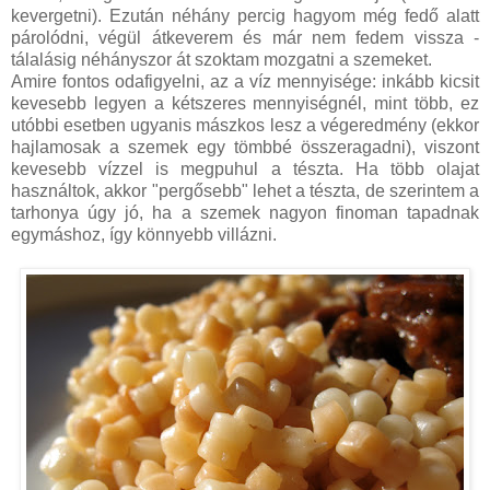
kevergetni). Ezután néhány percig hagyom még fedő alatt
párolódni, végül átkeverem és már nem fedem vissza -
tálalásig néhányszor át szoktam mozgatni a szemeket.
Amire fontos odafigyelni, az a víz mennyisége: inkább kicsit
kevesebb legyen a kétszeres mennyiségnél, mint több, ez
utóbbi esetben ugyanis mászkos lesz a végeredmény (ekkor
hajlamosak a szemek egy tömbbé összeragadni), viszont
kevesebb vízzel is megpuhul a tészta. Ha több olajat
használtok, akkor "pergősebb" lehet a tészta, de szerintem a
tarhonya úgy jó, ha a szemek nagyon finoman tapadnak
egymáshoz, így könnyebb villázni.