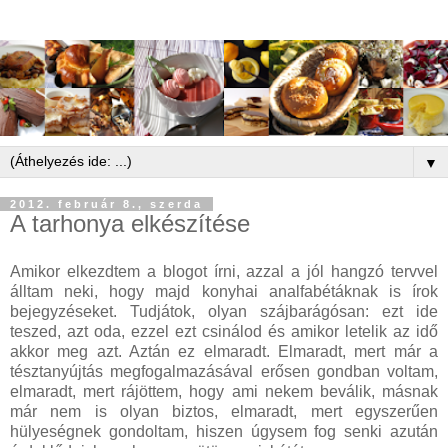
▼
2012. február 8., szerda
A tarhonya elkészítése
Amikor elkezdtem a blogot írni, azzal a jól hangzó tervvel
álltam neki, hogy majd konyhai analfabétáknak is írok
bejegyzéseket. Tudjátok, olyan szájbarágósan: ezt ide
teszed, azt oda, ezzel ezt csinálod és amikor letelik az idő
akkor meg azt. Aztán ez elmaradt. Elmaradt, mert már a
tésztanyújtás megfogalmazásával erősen gondban voltam,
elmaradt, mert rájöttem, hogy ami nekem beválik, másnak
már nem is olyan biztos, elmaradt, mert egyszerűen
hülyeségnek gondoltam, hiszen úgysem fog senki azután