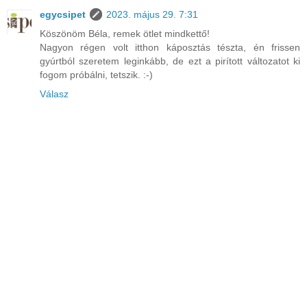
egycsipet
2023. május 29. 7:31
Köszönöm Béla, remek ötlet mindkettő!
Nagyon régen volt itthon káposztás tészta, én frissen
gyúrtból szeretem leginkább, de ezt a pirított változatot ki
fogom próbálni, tetszik. :⁠-⁠)
Válasz