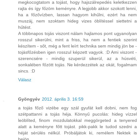
megkocogtatom a tojást, hogy hajszálrepedés keletkezzen
rajta és így főzöm keményre. A legjobb akkor szokott lenni,
ha a főzővízben, lassan hagyom kihűlni, ezért ha nem
muszáj, nem szoktam hideg vizes öblítéssel siettetni a
hűtést.
A többnapos tojás viszont nálam hajlamos pont ugyanolyan
rosszul sikerülni, mint a friss, ha nem a fentiek szerint
készítem - sőt, még a fent leírt technika sem mindig jön be -
tojásfőzésben igen rosszul képzett vagyok. :D Ami viszont -
szerencsére - mindig szuperül sikerül, az a húsvéti,
sonkalében főzött tojás. Ne kérdezzétek az okát, fogalmam
sincs. :D
Válasz
Gyöngyév
2012. április 3. 16:59
a tojás főző vizébe egy szál gyufát kell dobni, nem fog
szétpattanni a tojás héja. Könnyű pucolás: hideg vízzel
leöblíted, finom mozdulatokkal meggörgeted a tenyered
alatt a keményre főtt tojást. pikk-pakk le tudod szedni a
héját sérülés nélkül. Próbáljátok ki, remélem Nektek is
bejön.