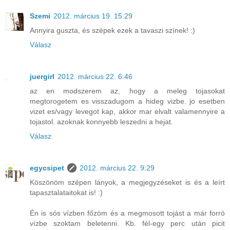
Szemi
2012. március 19. 15:29
Annyira guszta, és szépek ezek a tavaszi színek! :)
Válasz
juergirl
2012. március 22. 6:46
az en modszerem az, hogy a meleg tojasokat
megtorogetem es visszadugom a hideg vizbe. jo esetben
vizet es/vagy levegot kap, akkor mar elvalt valamennyire a
tojastol. azoknak konnyebb leszedni a hejat.
Válasz
egycsipet
2012. március 22. 9:29
Köszönöm szépen lányok, a megjegyzéseket is és a leírt
tapasztalataitokat is! :)
Én is sós vízben főzöm és a megmosott tojást a már forró
vízbe szoktam beletenni. Kb. fél-egy perc után picit