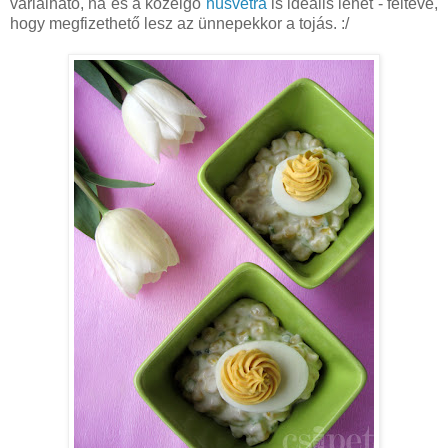
variálható, na és a közelgő
húsvétra
is ideális lehet - feltéve,
hogy megfizethető lesz az ünnepekkor a tojás. :/