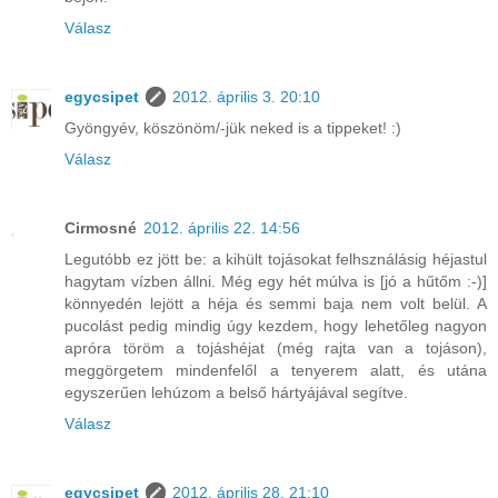
Válasz
egycsipet
2012. április 3. 20:10
Gyöngyév, köszönöm/-jük neked is a tippeket! :)
Válasz
Cirmosné
2012. április 22. 14:56
Legutóbb ez jött be: a kihült tojásokat felhsználásig héjastul
hagytam vízben állni. Még egy hét múlva is [jó a hűtőm :-)]
könnyedén lejött a héja és semmi baja nem volt belül. A
pucolást pedig mindig úgy kezdem, hogy lehetőleg nagyon
apróra töröm a tojáshéjat (még rajta van a tojáson),
meggörgetem mindenfelől a tenyerem alatt, és utána
egyszerűen lehúzom a belső hártyájával segítve.
Válasz
egycsipet
2012. április 28. 21:10