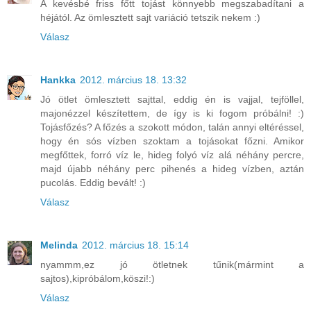
A kevésbé friss főtt tojást könnyebb megszabadítani a
héjától. Az ömlesztett sajt variáció tetszik nekem :)
Válasz
Hankka
2012. március 18. 13:32
Jó ötlet ömlesztett sajttal, eddig én is vajjal, tejföllel,
majonézzel készítettem, de így is ki fogom próbálni! :)
Tojásfőzés? A főzés a szokott módon, talán annyi eltéréssel,
hogy én sós vízben szoktam a tojásokat főzni. Amikor
megfőttek, forró víz le, hideg folyó víz alá néhány percre,
majd újabb néhány perc pihenés a hideg vízben, aztán
pucolás. Eddig bevált! :)
Válasz
Melinda
2012. március 18. 15:14
nyammm,ez jó ötletnek tűnik(mármint a
sajtos),kipróbálom,köszi!:)
Válasz