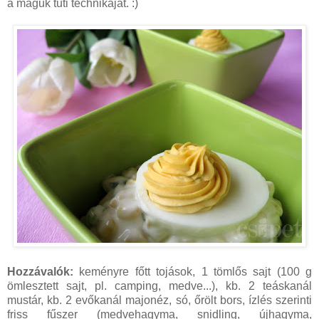
a maguk tuti technikáját. :)
Hozzávalók:
keményre főtt tojások, 1 tömlős sajt (100 g
ömlesztett sajt, pl. camping, medve...), kb. 2 teáskanál
mustár, kb. 2 evőkanál majonéz, só, őrölt bors, ízlés szerinti
friss fűszer (medvehagyma, snidling, újhagyma,