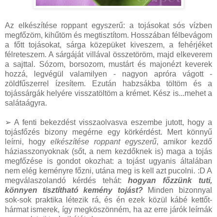
Az elkészítése roppant egyszerű: a tojásokat sós vízben
megfőzöm, kihűtöm és megtisztítom. Hosszában félbevágom
a főtt tojásokat, sárga közepüket kiveszem, a fehérjéket
félreteszem. A sárgáját villával összetöröm, majd elkeverem
a sajttal. Sózom, borsozom, mustárt és majonézt keverek
hozzá, legvégül valamilyen - nagyon apróra vágott -
zöldfűszerrel ízesítem. Ezután habzsákba töltöm és a
tojássárgák helyére visszatöltöm a krémet. Kész is...mehet a
salátaágyra.
➢ A fenti bekezdést visszaolvasva eszembe jutott, hogy a
tojásfőzés bizony megérne egy körkérdést. Mert könnyű
leírni, hogy
elkészítése roppant egyszerű
, amikor kezdő
háziasszonyoknak (sőt, a nem kezdőknek is) maga a tojás
megfőzése is gondot okozhat: a tojást ugyanis általában
nem elég keményre főzni, utána meg is kell azt pucolni. :D A
megválaszolandó kérdés tehát:
hogyan főzzünk tuti,
könnyen tisztítható kemény tojást?
Minden bizonnyal
sok-sok praktika létezik rá, és én ezek közül kábé kettőt-
hármat ismerek, így megköszönném, ha az erre járók leírnák