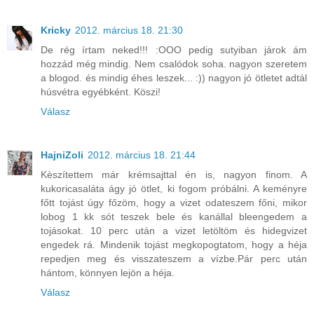
Kricky
2012. március 18. 21:30
De rég írtam neked!!! :OOO pedig sutyiban járok ám
hozzád még mindig. Nem csalódok soha. nagyon szeretem
a blogod. és mindig éhes leszek... :)) nagyon jó ötletet adtál
húsvétra egyébként. Köszi!
Válasz
HajniZoli
2012. március 18. 21:44
Kèszítettem már krémsajttal én is, nagyon finom. A
kukoricasaláta ágy jó ötlet, ki fogom próbálni. A keményre
főtt tojást úgy főzöm, hogy a vizet odateszem főni, mikor
lobog 1 kk sót teszek bele és kanállal bleengedem a
tojásokat. 10 perc után a vizet letöltöm és hidegvizet
engedek rá. Mindenik tojást megkopogtatom, hogy a héja
repedjen meg és visszateszem a vízbe.Pár perc után
hántom, könnyen lejön a héja.
Válasz