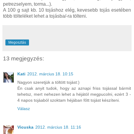
petrezselyem, torma...).
A 100 g sajt kb. 10 tojáshoz elég, kevesebb tojás esetében
több tölteléket lehet a tojásba/-ra tölteni.
Megosztás
13 megjegyzés:
Kati
2012. március 18. 10:15
Nagyon szeretjük a töltött tojást:)
Én csak anyit tudok, hogy az aznapi friss tojással bármit
tehetsz, mert nehezen lehet a héjától megpucolni, ezért 3 -
4 napos tojáaból szoktam héjában főtt tojást készíteni.
Válasz
Vicuska
2012. március 18. 11:16