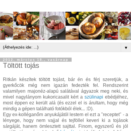
▼
2012. március 18., vasárnap
Töltött tojás
Ritkán készítek töltött tojást, bár én és férj szeretjük, a
gyerkőcök még nem igazán fedezték fel. Rendszerint
valamilyen majonéz-alapú salátával ágyazok meg neki, és
mivel nagylányom kukoricasalit kért a
szülinapi
ebédjéhez,
most éppen ez került alá (és ezzel el is árultam, hogy még
mindig a gépen található fotókból élek... :D).
Egy ex-kolléganőm anyukájától lestem el ezt a "receptet" - a
lényege, hogy nem vajjal és tejföllel keveri ki a tojások
sárgáját, hanem ömlesztett sajttal. Finom, egyszerű és jól