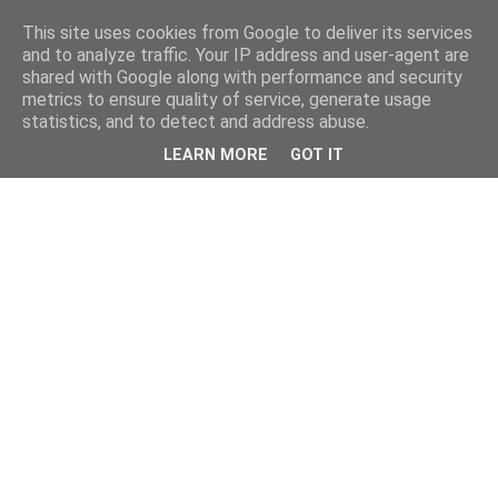
This site uses cookies from Google to deliver its services
and to analyze traffic. Your IP address and user-agent are
shared with Google along with performance and security
metrics to ensure quality of service, generate usage
statistics, and to detect and address abuse.
LEARN MORE
GOT IT