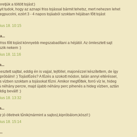
tjük a töltött tojást:)
it tudok, hogy az aznapi friss tojással bármit tehetsz, mert nehezen lehet
egpucolni, ezért 3 - 4 napos tojáaból szoktam héjában főtt tojást
ius 18. 10:15
a...
riss főtt tojást könnyebb megszabadítani a héjától. Az ömlesztett sajt
tszik nekem :)
ius 18. 11:16
a...
esztett sajttal, eddig én is vajjal, tejföllel, majonézzel készítettem, de így
 próbálni! :) Tojásfőzés? A főzés a szokott módon, talán annyi eltéréssel,
 vízben szoktam a tojásokat főzni. Amikor megfőttek, forró víz le, hideg
alá néhány percre, majd újabb néhány perc pihenés a hideg vízben, aztán
dig bevált! :)
ius 18. 13:32
a...
ó ötletnek tűnik(mármint a sajtos),kipróbálom,köszi!:)
ius 18. 15:14
..