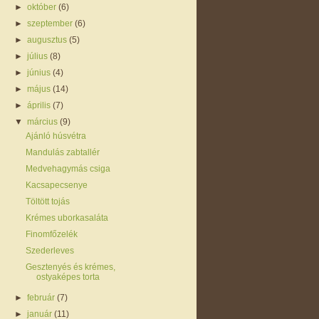
►
október
(6)
►
szeptember
(6)
►
augusztus
(5)
►
július
(8)
►
június
(4)
►
május
(14)
►
április
(7)
▼
március
(9)
Ajánló húsvétra
Mandulás zabtallér
Medvehagymás csiga
Kacsapecsenye
Töltött tojás
Krémes uborkasaláta
Finomfőzelék
Szederleves
Gesztenyés és krémes,
ostyaképes torta
►
február
(7)
►
január
(11)