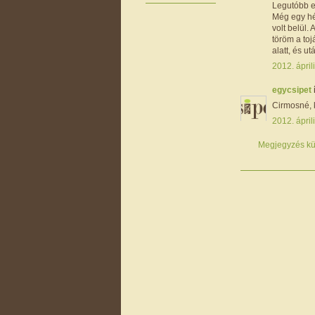
Legutóbb ez
Még egy hét
volt belül
töröm a to
alatt, és u
2012. ápril
egycsipet
Cirmosné, 
2012. ápril
Megjegyzés kü