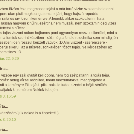
ízben főzöm és a megmosott tojást a már forró vízbe szoktam beletenni.
 perc után picit megkocogtatom a tojást, hogy hajszálrepedés
 rajta és így főzöm keményre. A legjobb akkor szokott lenni, ha a
, lassan hagyom kihűlni, ezért ha nem muszáj, nem szoktam hideg vizes
iettetni a hűtést.
 tojás viszont nálam hajlamos pont ugyanolyan rosszul sikerülni, mint a
em a fentiek szerint készítem - sőt, még a fent leírt technika sem mindig jön
őzésben igen rosszul képzett vagyok. :D Ami viszont - szerencsére -
erül sikerül, az a húsvéti, sonkalében főzött tojás. Ne kérdezzétek az
mam sincs. :D
ius 22. 9:29
rta...
ő vizébe egy szál gyufát kell dobni, nem fog szétpattanni a tojás héja.
olás: hideg vízzel leöblíted, finom mozdulatokkal meggörgeted a
att a keményre főtt tojást. pikk-pakk le tudod szedni a héját sérülés
báljátok ki, remélem Nektek is bejön.
is 3. 16:59
írta...
öszönöm/-jük neked is a tippeket! :)
is 3. 20:10
ta...