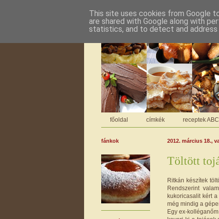
This site uses cookies from Google to 
are shared with Google along with per
statistics, and to detect and address
főoldal
címkék
receptek AB
fánkok
2012. március 18., 
Töltött toj
Ritkán készítek töl
Rendszerint vala
kukoricasalit kért 
még mindig a gépen t
Egy ex-kolléganőm a