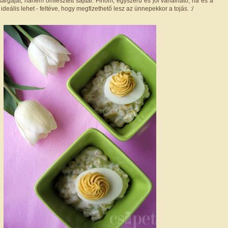
 sárgáját, hanem ömlesztett sajttal. Finom, egyszerű és jól variálható, na és a
 ideális lehet - feltéve, hogy megfizethető lesz az ünnepekkor a tojás. :/