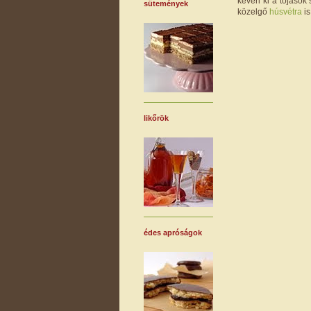
keveri ki a tojások
sütemények
közelgő
húsvétra
is
likőrök
édes apróságok