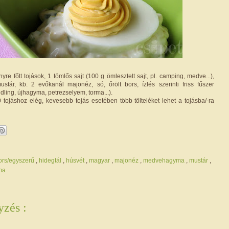
re főtt tojások, 1 tömlős sajt (100 g ömlesztett sajt, pl. camping, medve...),
stár, kb. 2 evőkanál majonéz, só, őrölt bors, ízlés szerinti friss fűszer
ling, újhagyma, petrezselyem, torma...).
0 tojáshoz elég, kevesebb tojás esetében több tölteléket lehet a tojásba/-ra
ors/egyszerű
,
hidegtál
,
húsvét
,
magyar
,
majonéz
,
medvehagyma
,
mustár
,
ma
zés :