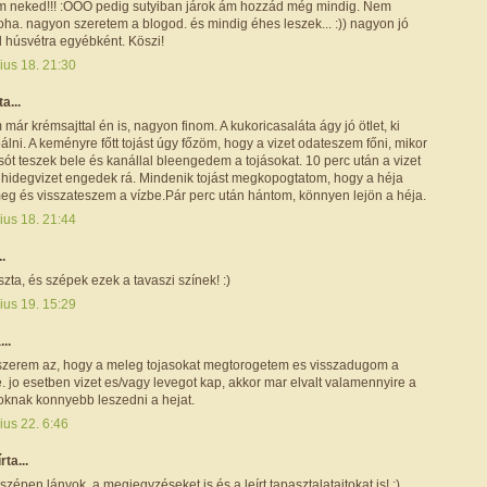
am neked!!! :OOO pedig sutyiban járok ám hozzád még mindig. Nem
ha. nagyon szeretem a blogod. és mindig éhes leszek... :)) nagyon jó
ál húsvétra egyébként. Köszi!
ius 18. 21:30
ta...
 már krémsajttal én is, nagyon finom. A kukoricasaláta ágy jó ötlet, ki
lni. A keményre főtt tojást úgy főzöm, hogy a vizet odateszem főni, mikor
sót teszek bele és kanállal bleengedem a tojásokat. 10 perc után a vizet
s hidegvizet engedek rá. Mindenik tojást megkopogtatom, hogy a héja
eg és visszateszem a vízbe.Pár perc után hántom, könnyen lejön a héja.
ius 18. 21:44
..
zta, és szépek ezek a tavaszi színek! :)
ius 19. 15:29
...
zerem az, hogy a meleg tojasokat megtorogetem es visszadugom a
. jo esetben vizet es/vagy levegot kap, akkor mar elvalt valamennyire a
zoknak konnyebb leszedni a hejat.
ius 22. 6:46
írta...
épen lányok, a megjegyzéseket is és a leírt tapasztalataitokat is! :)