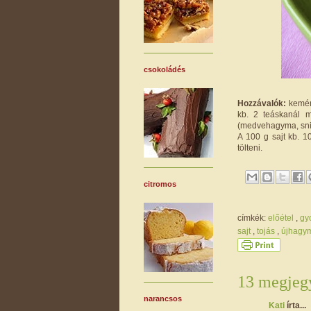
csokoládés
Hozzávalók:
kemény
kb. 2 teáskanál mu
(medvehagyma, snid
A 100 g sajt kb. 1
tölteni.
citromos
címkék:
előétel
,
gy
sajt
,
tojás
,
újhagy
13 megjegy
narancsos
Kati
írta...