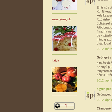
Én is sós v
Kb. fél-egy
keletkezzen
savanyúságok
főzővízben
öblítéssel s
A többnapos
friss, ha n
be - tojásf
mindig szup
okát, fogal
2012. márc
Gyöngyév í
italok
a tojás főz
Könnyű puc
tenyered al
nélkül. Pró
2012. ápril
egycsipet
Gyöngyév, k
2012. ápril
Cirmosné ír