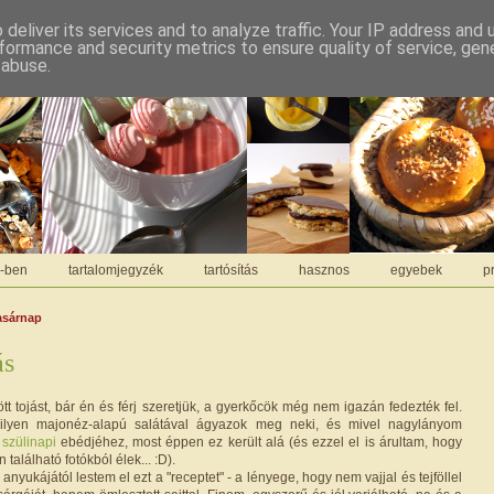
deliver its services and to analyze traffic. Your IP address and
formance and security metrics to ensure quality of service, ge
 abuse.
C-ben
tartalomjegyzék
tartósítás
hasznos
egyebek
pr
vasárnap
ás
tött tojást, bár én és férj szeretjük, a gyerkőcök még nem igazán fedezték fel.
milyen majonéz-alapú salátával ágyazok meg neki, és mivel nagylányom
a
szülinapi
ebédjéhez, most éppen ez került alá (és ezzel el is árultam, hogy
alálható fotókból élek... :D).
nyukájától lestem el ezt a "receptet" - a lényege, hogy nem vajjal és tejföllel