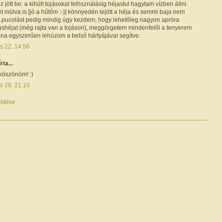
 jött be: a kihült tojásokat felhsználásig héjastul hagytam vízben állni.
 múlva is [jó a hűtőm :-)] könnyedén lejött a héja és semmi baja nem
. A pucolást pedig mindig úgy kezdem, hogy lehetőleg nagyon apróra
jáshéjat (még rajta van a tojáson), meggörgetem mindenfelől a tenyerem
tána egyszerűen lehúzom a belső hártyájával segítve.
is 22. 14:56
írta...
köszönöm! :)
is 28. 21:10
ldése