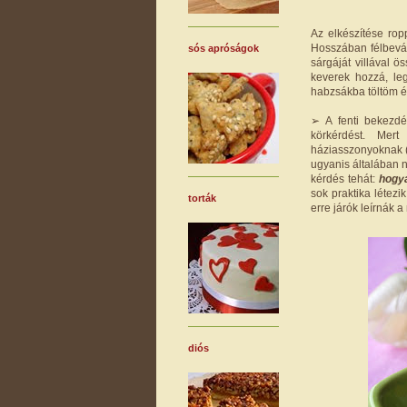
Az elkészítése rop
Hosszában félbevág
sós apróságok
sárgáját villával 
keverek hozzá, leg
habzsákba töltöm és
➢ A fenti bekezdé
körkérdést. Mer
háziasszonyoknak (
ugyanis általában 
kérdés tehát:
hogya
sok praktika létez
torták
erre járók leírnák a 
diós