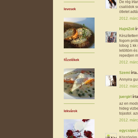
De rég írt
csalódok so
levesek
ötletet adt
2012. márc
HajniZoli
ír
Kèszítettem
fogom próbá
lobog 1 kk 
letöltöm é
repedjen m
főzelékek
2012. márc
Szemi
írta.
Annyira gus
2012. márc
juergirl
írta
az en mods
hideg vizbe
lekvárok
tojastol. a
2012. márc
egycsipet
Köszönöm sz