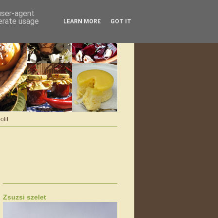
 user-agent
nerate usage
LEARN MORE
GOT IT
ofil
Zsuzsi szelet