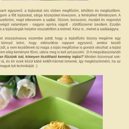
pant egyszerű: a tojásokat sós vízben megfőzöm, kihűtöm és megtisztítom.
om a főtt tojásokat, sárga közepüket kiveszem, a fehérjéket félreteszem. A
összetöröm, majd elkeverem a sajttal. Sózom, borsozom, mustárt és majonézt
végül valamilyen - nagyon apróra vágott - zöldfűszerrel ízesítem. Ezután
 a tojássárgák helyére visszatöltöm a krémet. Kész is...mehet a salátaágyra.
st visszaolvasva eszembe jutott, hogy a tojásfőzés bizony megérne egy
t könnyű leírni, hogy
elkészítése roppant egyszerű
, amikor kezdő
sőt, a nem kezdőknek is) maga a tojás megfőzése is gondot okozhat: a tojást
nem elég keményre főzni, utána meg is kell azt pucolni. :D A megválaszolandó
n főzzünk tuti, könnyen tisztítható kemény tojást?
Minden bizonnyal sok-
ik rá, és én ezek közül kábé kettőt-hármat ismerek, így megköszönném, ha az
maguk tuti technikáját. :)