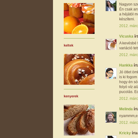
Nagyon szere
Én csak any
a héjától m
készíteni.
2012. márc
Vicuska
írt
A kevésbé f
keltek
variáció te
2012. márc
Hankka
írt
Jó ötlet öml
is ki fogom
hogy én sós
folyó víz 
pucolás. Ed
kenyerek
2012. márc
Melinda
írt
nyammm,ez j
2012. márc
Kricky
írta.