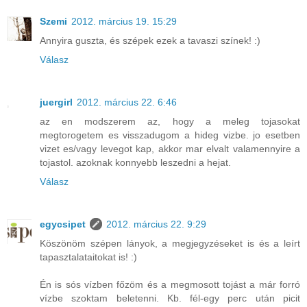
Szemi
2012. március 19. 15:29
Annyira guszta, és szépek ezek a tavaszi színek! :)
Válasz
juergirl
2012. március 22. 6:46
az en modszerem az, hogy a meleg tojasokat
megtorogetem es visszadugom a hideg vizbe. jo esetben
vizet es/vagy levegot kap, akkor mar elvalt valamennyire a
tojastol. azoknak konnyebb leszedni a hejat.
Válasz
egycsipet
2012. március 22. 9:29
Köszönöm szépen lányok, a megjegyzéseket is és a leírt
tapasztalataitokat is! :)
Én is sós vízben főzöm és a megmosott tojást a már forró
vízbe szoktam beletenni. Kb. fél-egy perc után picit