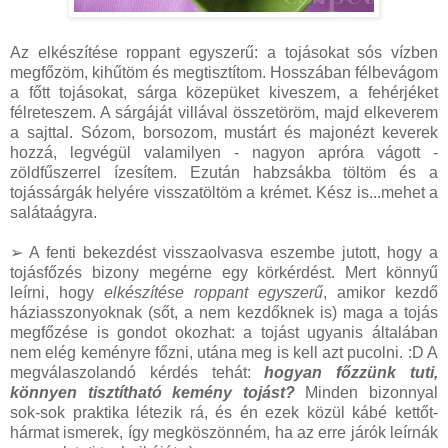
Az elkészítése roppant egyszerű: a tojásokat sós vízben
megfőzöm, kihűtöm és megtisztítom. Hosszában félbevágom
a főtt tojásokat, sárga közepüket kiveszem, a fehérjéket
félreteszem. A sárgáját villával összetöröm, majd elkeverem
a sajttal. Sózom, borsozom, mustárt és majonézt keverek
hozzá, legvégül valamilyen - nagyon apróra vágott -
zöldfűszerrel ízesítem. Ezután habzsákba töltöm és a
tojássárgák helyére visszatöltöm a krémet. Kész is...mehet a
salátaágyra.
➢ A fenti bekezdést visszaolvasva eszembe jutott, hogy a
tojásfőzés bizony megérne egy körkérdést. Mert könnyű
leírni, hogy
elkészítése roppant egyszerű
, amikor kezdő
háziasszonyoknak (sőt, a nem kezdőknek is) maga a tojás
megfőzése is gondot okozhat: a tojást ugyanis általában
nem elég keményre főzni, utána meg is kell azt pucolni. :D A
megválaszolandó kérdés tehát:
hogyan főzzünk tuti,
könnyen tisztítható kemény tojást?
Minden bizonnyal
sok-sok praktika létezik rá, és én ezek közül kábé kettőt-
hármat ismerek, így megköszönném, ha az erre járók leírnák