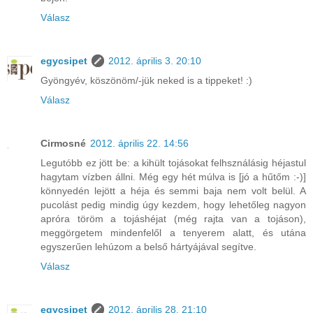
Válasz
egycsipet
2012. április 3. 20:10
Gyöngyév, köszönöm/-jük neked is a tippeket! :)
Válasz
Cirmosné
2012. április 22. 14:56
Legutóbb ez jött be: a kihült tojásokat felhsználásig héjastul
hagytam vízben állni. Még egy hét múlva is [jó a hűtőm :-)]
könnyedén lejött a héja és semmi baja nem volt belül. A
pucolást pedig mindig úgy kezdem, hogy lehetőleg nagyon
apróra töröm a tojáshéjat (még rajta van a tojáson),
meggörgetem mindenfelől a tenyerem alatt, és utána
egyszerűen lehúzom a belső hártyájával segítve.
Válasz
egycsipet
2012. április 28. 21:10