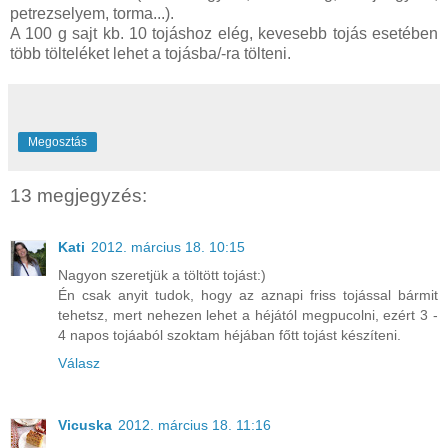
petrezselyem, torma...).
A 100 g sajt kb. 10 tojáshoz elég, kevesebb tojás esetében
több tölteléket lehet a tojásba/-ra tölteni.
Megosztás
13 megjegyzés:
Kati
2012. március 18. 10:15
Nagyon szeretjük a töltött tojást:)
Én csak anyit tudok, hogy az aznapi friss tojással bármit
tehetsz, mert nehezen lehet a héjától megpucolni, ezért 3 -
4 napos tojáaból szoktam héjában főtt tojást készíteni.
Válasz
Vicuska
2012. március 18. 11:16