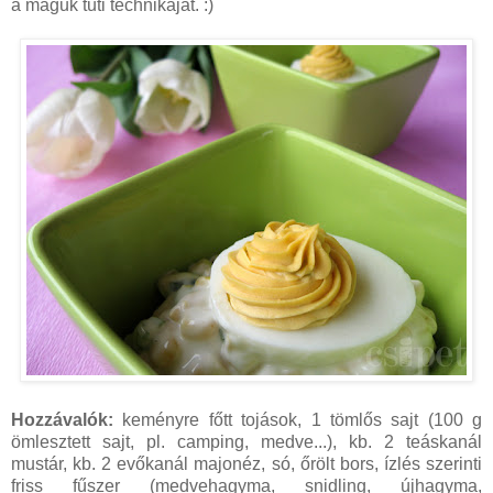
a maguk tuti technikáját. :)
Hozzávalók:
keményre főtt tojások, 1 tömlős sajt (100 g
ömlesztett sajt, pl. camping, medve...), kb. 2 teáskanál
mustár, kb. 2 evőkanál majonéz, só, őrölt bors, ízlés szerinti
friss fűszer (medvehagyma, snidling, újhagyma,