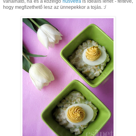
variálható, na és a közelgő
húsvétra
is ideális lehet - feltéve,
hogy megfizethető lesz az ünnepekkor a tojás. :/