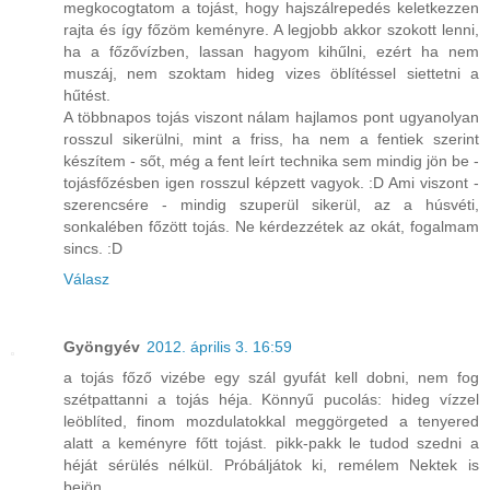
megkocogtatom a tojást, hogy hajszálrepedés keletkezzen
rajta és így főzöm keményre. A legjobb akkor szokott lenni,
ha a főzővízben, lassan hagyom kihűlni, ezért ha nem
muszáj, nem szoktam hideg vizes öblítéssel siettetni a
hűtést.
A többnapos tojás viszont nálam hajlamos pont ugyanolyan
rosszul sikerülni, mint a friss, ha nem a fentiek szerint
készítem - sőt, még a fent leírt technika sem mindig jön be -
tojásfőzésben igen rosszul képzett vagyok. :D Ami viszont -
szerencsére - mindig szuperül sikerül, az a húsvéti,
sonkalében főzött tojás. Ne kérdezzétek az okát, fogalmam
sincs. :D
Válasz
Gyöngyév
2012. április 3. 16:59
a tojás főző vizébe egy szál gyufát kell dobni, nem fog
szétpattanni a tojás héja. Könnyű pucolás: hideg vízzel
leöblíted, finom mozdulatokkal meggörgeted a tenyered
alatt a keményre főtt tojást. pikk-pakk le tudod szedni a
héját sérülés nélkül. Próbáljátok ki, remélem Nektek is
bejön.