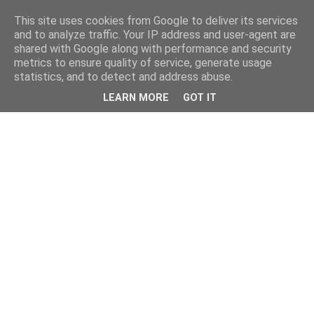
This site uses cookies from Google to deliver its services
and to analyze traffic. Your IP address and user-agent are
shared with Google along with performance and security
metrics to ensure quality of service, generate usage
statistics, and to detect and address abuse.
LEARN MORE
GOT IT