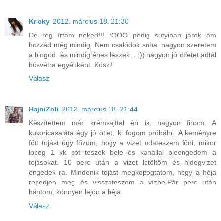
Kricky
2012. március 18. 21:30
De rég írtam neked!!! :OOO pedig sutyiban járok ám
hozzád még mindig. Nem csalódok soha. nagyon szeretem
a blogod. és mindig éhes leszek... :)) nagyon jó ötletet adtál
húsvétra egyébként. Köszi!
Válasz
HajniZoli
2012. március 18. 21:44
Kèszítettem már krémsajttal én is, nagyon finom. A
kukoricasaláta ágy jó ötlet, ki fogom próbálni. A keményre
főtt tojást úgy főzöm, hogy a vizet odateszem főni, mikor
lobog 1 kk sót teszek bele és kanállal bleengedem a
tojásokat. 10 perc után a vizet letöltöm és hidegvizet
engedek rá. Mindenik tojást megkopogtatom, hogy a héja
repedjen meg és visszateszem a vízbe.Pár perc után
hántom, könnyen lejön a héja.
Válasz