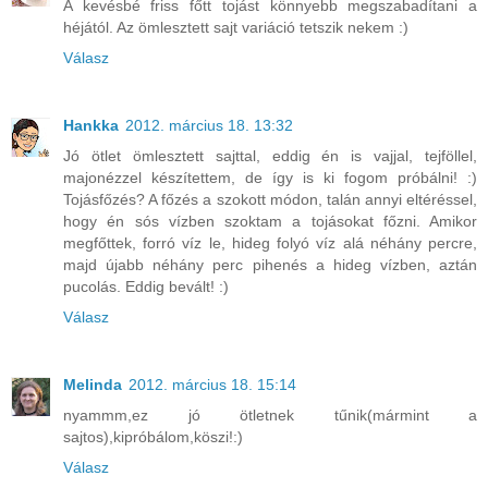
A kevésbé friss főtt tojást könnyebb megszabadítani a
héjától. Az ömlesztett sajt variáció tetszik nekem :)
Válasz
Hankka
2012. március 18. 13:32
Jó ötlet ömlesztett sajttal, eddig én is vajjal, tejföllel,
majonézzel készítettem, de így is ki fogom próbálni! :)
Tojásfőzés? A főzés a szokott módon, talán annyi eltéréssel,
hogy én sós vízben szoktam a tojásokat főzni. Amikor
megfőttek, forró víz le, hideg folyó víz alá néhány percre,
majd újabb néhány perc pihenés a hideg vízben, aztán
pucolás. Eddig bevált! :)
Válasz
Melinda
2012. március 18. 15:14
nyammm,ez jó ötletnek tűnik(mármint a
sajtos),kipróbálom,köszi!:)
Válasz