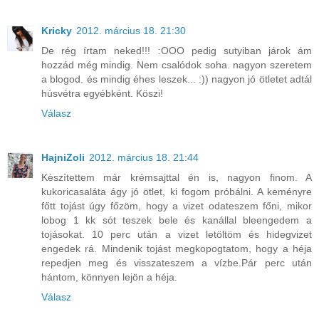
Kricky
2012. március 18. 21:30
De rég írtam neked!!! :OOO pedig sutyiban járok ám
hozzád még mindig. Nem csalódok soha. nagyon szeretem
a blogod. és mindig éhes leszek... :)) nagyon jó ötletet adtál
húsvétra egyébként. Köszi!
Válasz
HajniZoli
2012. március 18. 21:44
Kèszítettem már krémsajttal én is, nagyon finom. A
kukoricasaláta ágy jó ötlet, ki fogom próbálni. A keményre
főtt tojást úgy főzöm, hogy a vizet odateszem főni, mikor
lobog 1 kk sót teszek bele és kanállal bleengedem a
tojásokat. 10 perc után a vizet letöltöm és hidegvizet
engedek rá. Mindenik tojást megkopogtatom, hogy a héja
repedjen meg és visszateszem a vízbe.Pár perc után
hántom, könnyen lejön a héja.
Válasz