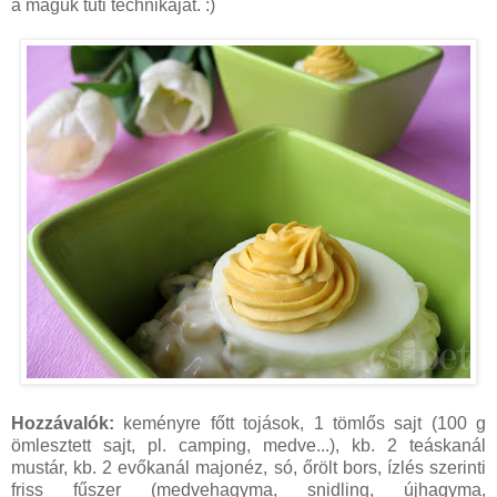
a maguk tuti technikáját. :)
Hozzávalók:
keményre főtt tojások, 1 tömlős sajt (100 g
ömlesztett sajt, pl. camping, medve...), kb. 2 teáskanál
mustár, kb. 2 evőkanál majonéz, só, őrölt bors, ízlés szerinti
friss fűszer (medvehagyma, snidling, újhagyma,