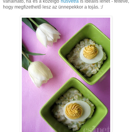
variálható, na és a közelgő
húsvétra
is ideális lehet - feltéve,
hogy megfizethető lesz az ünnepekkor a tojás. :/