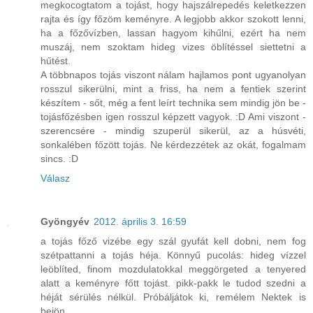
megkocogtatom a tojást, hogy hajszálrepedés keletkezzen
rajta és így főzöm keményre. A legjobb akkor szokott lenni,
ha a főzővízben, lassan hagyom kihűlni, ezért ha nem
muszáj, nem szoktam hideg vizes öblítéssel siettetni a
hűtést.
A többnapos tojás viszont nálam hajlamos pont ugyanolyan
rosszul sikerülni, mint a friss, ha nem a fentiek szerint
készítem - sőt, még a fent leírt technika sem mindig jön be -
tojásfőzésben igen rosszul képzett vagyok. :D Ami viszont -
szerencsére - mindig szuperül sikerül, az a húsvéti,
sonkalében főzött tojás. Ne kérdezzétek az okát, fogalmam
sincs. :D
Válasz
Gyöngyév
2012. április 3. 16:59
a tojás főző vizébe egy szál gyufát kell dobni, nem fog
szétpattanni a tojás héja. Könnyű pucolás: hideg vízzel
leöblíted, finom mozdulatokkal meggörgeted a tenyered
alatt a keményre főtt tojást. pikk-pakk le tudod szedni a
héját sérülés nélkül. Próbáljátok ki, remélem Nektek is
bejön.