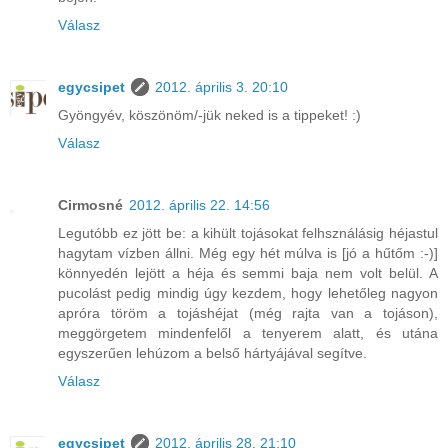
Válasz
egycsipet
2012. április 3. 20:10
Gyöngyév, köszönöm/-jük neked is a tippeket! :)
Válasz
Cirmosné
2012. április 22. 14:56
Legutóbb ez jött be: a kihült tojásokat felhsználásig héjastul
hagytam vízben állni. Még egy hét múlva is [jó a hűtőm :-)]
könnyedén lejött a héja és semmi baja nem volt belül. A
pucolást pedig mindig úgy kezdem, hogy lehetőleg nagyon
apróra töröm a tojáshéjat (még rajta van a tojáson),
meggörgetem mindenfelől a tenyerem alatt, és utána
egyszerűen lehúzom a belső hártyájával segítve.
Válasz
egycsipet
2012. április 28. 21:10