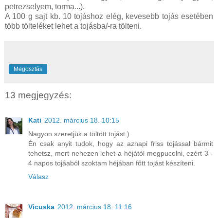
petrezselyem, torma...).
A 100 g sajt kb. 10 tojáshoz elég, kevesebb tojás esetében
több tölteléket lehet a tojásba/-ra tölteni.
Megosztás
13 megjegyzés:
Kati
2012. március 18. 10:15
Nagyon szeretjük a töltött tojást:)
Én csak anyit tudok, hogy az aznapi friss tojással bármit
tehetsz, mert nehezen lehet a héjától megpucolni, ezért 3 -
4 napos tojáaból szoktam héjában főtt tojást készíteni.
Válasz
Vicuska
2012. március 18. 11:16