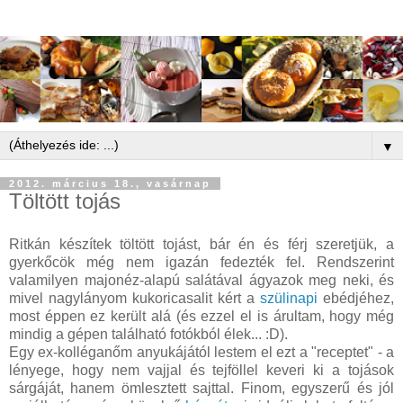
▼
2012. március 18., vasárnap
Töltött tojás
Ritkán készítek töltött tojást, bár én és férj szeretjük, a
gyerkőcök még nem igazán fedezték fel. Rendszerint
valamilyen majonéz-alapú salátával ágyazok meg neki, és
mivel nagylányom kukoricasalit kért a
szülinapi
ebédjéhez,
most éppen ez került alá (és ezzel el is árultam, hogy még
mindig a gépen található fotókból élek... :D).
Egy ex-kolléganőm anyukájától lestem el ezt a "receptet" - a
lényege, hogy nem vajjal és tejföllel keveri ki a tojások
sárgáját, hanem ömlesztett sajttal. Finom, egyszerű és jól