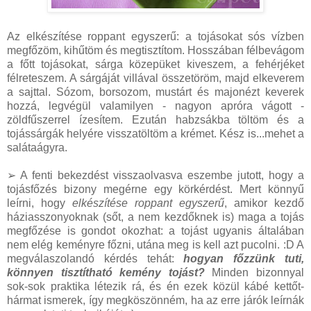
Az elkészítése roppant egyszerű: a tojásokat sós vízben
megfőzöm, kihűtöm és megtisztítom. Hosszában félbevágom
a főtt tojásokat, sárga közepüket kiveszem, a fehérjéket
félreteszem. A sárgáját villával összetöröm, majd elkeverem
a sajttal. Sózom, borsozom, mustárt és majonézt keverek
hozzá, legvégül valamilyen - nagyon apróra vágott -
zöldfűszerrel ízesítem. Ezután habzsákba töltöm és a
tojássárgák helyére visszatöltöm a krémet. Kész is...mehet a
salátaágyra.
➢ A fenti bekezdést visszaolvasva eszembe jutott, hogy a
tojásfőzés bizony megérne egy körkérdést. Mert könnyű
leírni, hogy
elkészítése roppant egyszerű
, amikor kezdő
háziasszonyoknak (sőt, a nem kezdőknek is) maga a tojás
megfőzése is gondot okozhat: a tojást ugyanis általában
nem elég keményre főzni, utána meg is kell azt pucolni. :D A
megválaszolandó kérdés tehát:
hogyan főzzünk tuti,
könnyen tisztítható kemény tojást?
Minden bizonnyal
sok-sok praktika létezik rá, és én ezek közül kábé kettőt-
hármat ismerek, így megköszönném, ha az erre járók leírnák