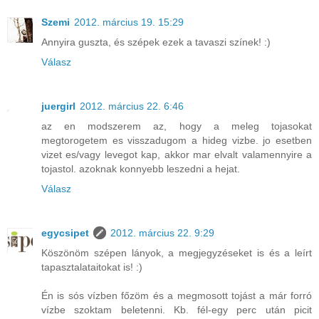
Szemi
2012. március 19. 15:29
Annyira guszta, és szépek ezek a tavaszi színek! :)
Válasz
juergirl
2012. március 22. 6:46
az en modszerem az, hogy a meleg tojasokat
megtorogetem es visszadugom a hideg vizbe. jo esetben
vizet es/vagy levegot kap, akkor mar elvalt valamennyire a
tojastol. azoknak konnyebb leszedni a hejat.
Válasz
egycsipet
2012. március 22. 9:29
Köszönöm szépen lányok, a megjegyzéseket is és a leírt
tapasztalataitokat is! :)
Én is sós vízben főzöm és a megmosott tojást a már forró
vízbe szoktam beletenni. Kb. fél-egy perc után picit