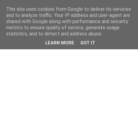
This site uses cookies from Google to deliver its services
and to analyze traffic. Your IP address and user-agent are
shared with Google along with performance and security
metrics to ensure quality of service, generate usage
statistics, and to detect and address abuse.
LEARN MORE
GOT IT