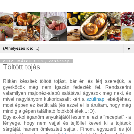
▼
2012. március 18., vasárnap
Töltött tojás
Ritkán készítek töltött tojást, bár én és férj szeretjük, a
gyerkőcök még nem igazán fedezték fel. Rendszerint
valamilyen majonéz-alapú salátával ágyazok meg neki, és
mivel nagylányom kukoricasalit kért a
szülinapi
ebédjéhez,
most éppen ez került alá (és ezzel el is árultam, hogy még
mindig a gépen található fotókból élek... :D).
Egy ex-kolléganőm anyukájától lestem el ezt a "receptet" - a
lényege, hogy nem vajjal és tejföllel keveri ki a tojások
sárgáját, hanem ömlesztett sajttal. Finom, egyszerű és jól