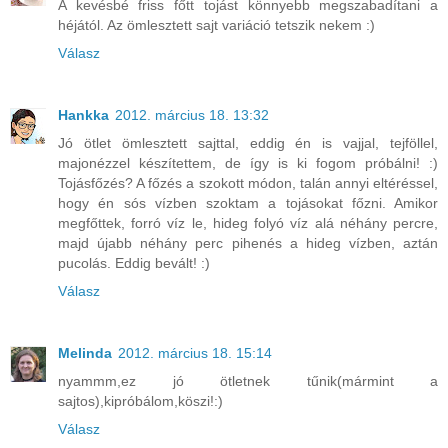
A kevésbé friss főtt tojást könnyebb megszabadítani a
héjától. Az ömlesztett sajt variáció tetszik nekem :)
Válasz
Hankka
2012. március 18. 13:32
Jó ötlet ömlesztett sajttal, eddig én is vajjal, tejföllel,
majonézzel készítettem, de így is ki fogom próbálni! :)
Tojásfőzés? A főzés a szokott módon, talán annyi eltéréssel,
hogy én sós vízben szoktam a tojásokat főzni. Amikor
megfőttek, forró víz le, hideg folyó víz alá néhány percre,
majd újabb néhány perc pihenés a hideg vízben, aztán
pucolás. Eddig bevált! :)
Válasz
Melinda
2012. március 18. 15:14
nyammm,ez jó ötletnek tűnik(mármint a
sajtos),kipróbálom,köszi!:)
Válasz