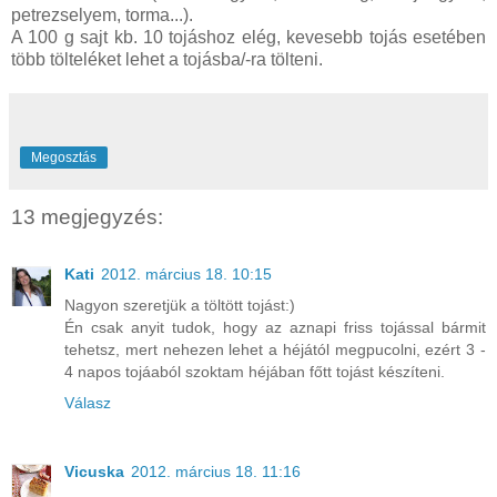
petrezselyem, torma...).
A 100 g sajt kb. 10 tojáshoz elég, kevesebb tojás esetében
több tölteléket lehet a tojásba/-ra tölteni.
Megosztás
13 megjegyzés:
Kati
2012. március 18. 10:15
Nagyon szeretjük a töltött tojást:)
Én csak anyit tudok, hogy az aznapi friss tojással bármit
tehetsz, mert nehezen lehet a héjától megpucolni, ezért 3 -
4 napos tojáaból szoktam héjában főtt tojást készíteni.
Válasz
Vicuska
2012. március 18. 11:16