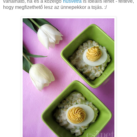
variálható, na és a közelgő
húsvétra
is ideális lehet - feltéve,
hogy megfizethető lesz az ünnepekkor a tojás. :/