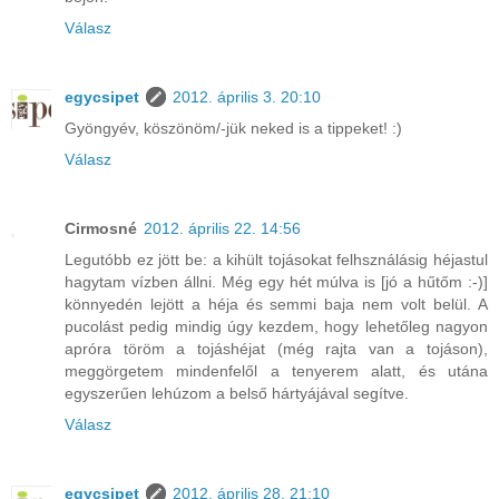
Válasz
egycsipet
2012. április 3. 20:10
Gyöngyév, köszönöm/-jük neked is a tippeket! :)
Válasz
Cirmosné
2012. április 22. 14:56
Legutóbb ez jött be: a kihült tojásokat felhsználásig héjastul
hagytam vízben állni. Még egy hét múlva is [jó a hűtőm :-)]
könnyedén lejött a héja és semmi baja nem volt belül. A
pucolást pedig mindig úgy kezdem, hogy lehetőleg nagyon
apróra töröm a tojáshéjat (még rajta van a tojáson),
meggörgetem mindenfelől a tenyerem alatt, és utána
egyszerűen lehúzom a belső hártyájával segítve.
Válasz
egycsipet
2012. április 28. 21:10