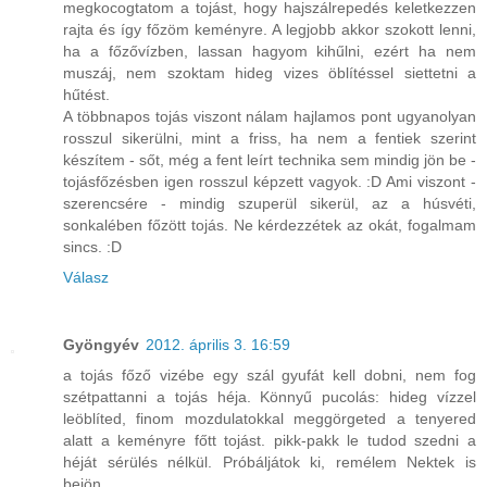
megkocogtatom a tojást, hogy hajszálrepedés keletkezzen
rajta és így főzöm keményre. A legjobb akkor szokott lenni,
ha a főzővízben, lassan hagyom kihűlni, ezért ha nem
muszáj, nem szoktam hideg vizes öblítéssel siettetni a
hűtést.
A többnapos tojás viszont nálam hajlamos pont ugyanolyan
rosszul sikerülni, mint a friss, ha nem a fentiek szerint
készítem - sőt, még a fent leírt technika sem mindig jön be -
tojásfőzésben igen rosszul képzett vagyok. :D Ami viszont -
szerencsére - mindig szuperül sikerül, az a húsvéti,
sonkalében főzött tojás. Ne kérdezzétek az okát, fogalmam
sincs. :D
Válasz
Gyöngyév
2012. április 3. 16:59
a tojás főző vizébe egy szál gyufát kell dobni, nem fog
szétpattanni a tojás héja. Könnyű pucolás: hideg vízzel
leöblíted, finom mozdulatokkal meggörgeted a tenyered
alatt a keményre főtt tojást. pikk-pakk le tudod szedni a
héját sérülés nélkül. Próbáljátok ki, remélem Nektek is
bejön.