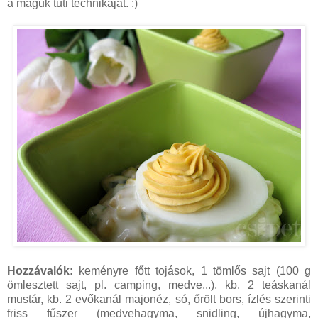
a maguk tuti technikáját. :)
Hozzávalók:
keményre főtt tojások, 1 tömlős sajt (100 g
ömlesztett sajt, pl. camping, medve...), kb. 2 teáskanál
mustár, kb. 2 evőkanál majonéz, só, őrölt bors, ízlés szerinti
friss fűszer (medvehagyma, snidling, újhagyma,