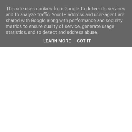
This site uses cookies from Google to deliver its services
and to analyze traffic. Your IP address and user-agent are
shared with Google along with performance and security
metrics to ensure quality of service, generate usage
statistics, and to detect and address abuse.
LEARN MORE
GOT IT