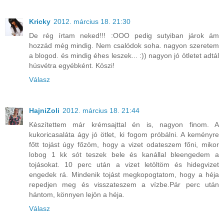
Kricky
2012. március 18. 21:30
De rég írtam neked!!! :OOO pedig sutyiban járok ám
hozzád még mindig. Nem csalódok soha. nagyon szeretem
a blogod. és mindig éhes leszek... :)) nagyon jó ötletet adtál
húsvétra egyébként. Köszi!
Válasz
HajniZoli
2012. március 18. 21:44
Kèszítettem már krémsajttal én is, nagyon finom. A
kukoricasaláta ágy jó ötlet, ki fogom próbálni. A keményre
főtt tojást úgy főzöm, hogy a vizet odateszem főni, mikor
lobog 1 kk sót teszek bele és kanállal bleengedem a
tojásokat. 10 perc után a vizet letöltöm és hidegvizet
engedek rá. Mindenik tojást megkopogtatom, hogy a héja
repedjen meg és visszateszem a vízbe.Pár perc után
hántom, könnyen lejön a héja.
Válasz