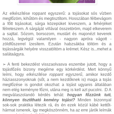
Az elkészítése roppant egyszerű: a tojásokat sós vízben
megfőzöm, kihűtöm és megtisztítom. Hosszában félbevágom
a főtt tojásokat, sárga közepüket kiveszem, a fehérjéket
félreteszem. A sárgáját villával összetöröm, majd elkeverem
a sajttal. Sózom, borsozom, mustárt és majonézt keverek
hozzá, legvégül valamilyen - nagyon apróra vágott -
zöldfűszerrel ízesítem. Ezután habzsákba töltöm és a
tojássárgák helyére visszatöltöm a krémet. Kész is...mehet a
salátaágyra.
➢ A fenti bekezdést visszaolvasva eszembe jutott, hogy a
tojásfőzés bizony megérne egy körkérdést. Mert könnyű
leírni, hogy
elkészítése roppant egyszerű
, amikor kezdő
háziasszonyoknak (sőt, a nem kezdőknek is) maga a tojás
megfőzése is gondot okozhat: a tojást ugyanis általában
nem elég keményre főzni, utána meg is kell azt pucolni. :D A
megválaszolandó kérdés tehát:
hogyan főzzünk tuti,
könnyen tisztítható kemény tojást?
Minden bizonnyal
sok-sok praktika létezik rá, és én ezek közül kábé kettőt-
hármat ismerek, így megköszönném, ha az erre járók leírnák