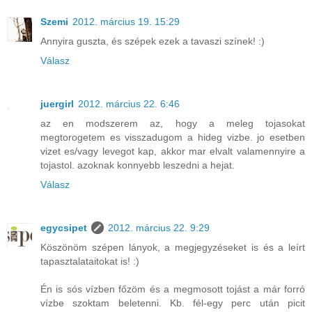
Szemi
2012. március 19. 15:29
Annyira guszta, és szépek ezek a tavaszi színek! :)
Válasz
juergirl
2012. március 22. 6:46
az en modszerem az, hogy a meleg tojasokat
megtorogetem es visszadugom a hideg vizbe. jo esetben
vizet es/vagy levegot kap, akkor mar elvalt valamennyire a
tojastol. azoknak konnyebb leszedni a hejat.
Válasz
egycsipet
2012. március 22. 9:29
Köszönöm szépen lányok, a megjegyzéseket is és a leírt
tapasztalataitokat is! :)
Én is sós vízben főzöm és a megmosott tojást a már forró
vízbe szoktam beletenni. Kb. fél-egy perc után picit