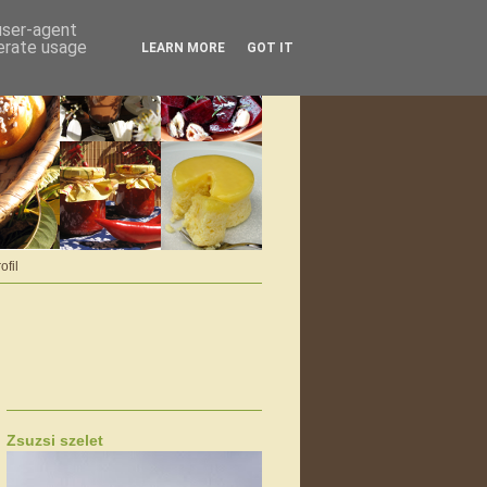
 user-agent
nerate usage
LEARN MORE
GOT IT
ofil
Zsuzsi szelet