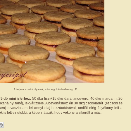
A férjem szerint olyanok, mint egy klónhadsereg. :D
5 db mini islerhez:
50 dkg liszt+15 dkg darált mogyoró, 40 dkg margarin, 20
skanálnyi fahéj, lekvár/zselé. A bevonáshoz én 30 dkg csokoládét (ét csoki és
en) olvasztottam fel annyi olaj hozzáadásával, amitől elég folyékony lett a
ok is lett ez utóbbi, a képen látszik, hogy vékonyra sikerült a máz.