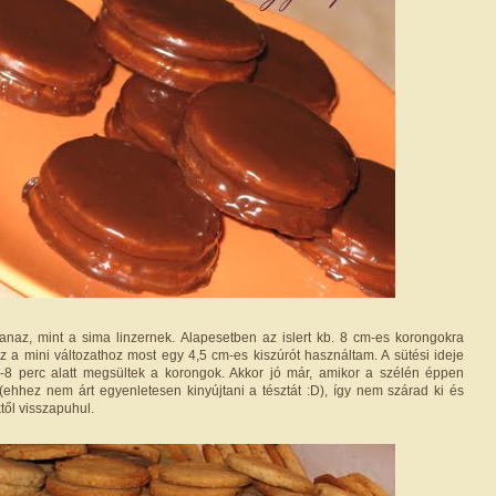
anaz, mint a sima linzernek. Alapesetben az islert kb. 8 cm-es korongokra
ez a mini változathoz most egy 4,5 cm-es kiszúrót használtam. A sütési ideje
6-8 perc alatt megsültek a korongok. Akkor jó már, amikor a szélén éppen
 (ehhez nem árt egyenletesen kinyújtani a tésztát :D), így nem szárad ki és
től visszapuhul.