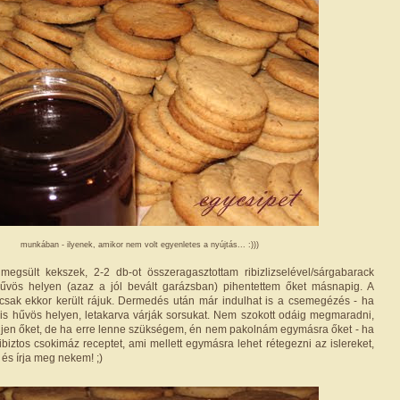
munkában - ilyenek, amikor nem volt egyenletes a nyújtás... :)))
megsült kekszek, 2-2 db-ot összeragasztottam ribizlizselével/sárgabarack
 hűvös helyen (azaz a jól bevált garázsban) pihentettem őket másnapig. A
csak ekkor került rájuk. Dermedés után már indulhat is a csemegézés - ha
s hűvös helyen, letakarva várják sorsukat. Nem szokott odáig megmaradni,
ljen őket, de ha erre lenne szükségem, én nem pakolnám egymásra őket - ha
tibiztos csokimáz receptet, ami mellett egymásra lehet rétegezni az islereket,
és írja meg nekem! ;)