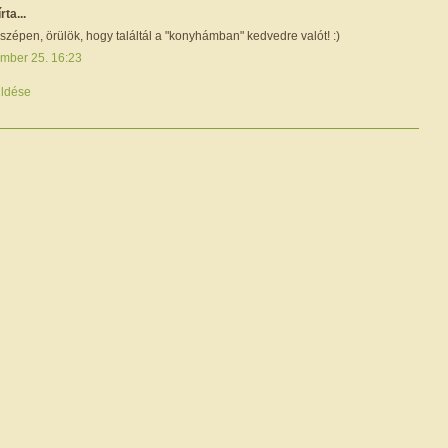
írta...
zépen, örülök, hogy találtál a "konyhámban" kedvedre valót! :)
mber 25. 16:23
ldése