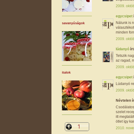
2009. októb
egycsipet
Nálunk is 
savanyúságok
választékot
minden form
2009. októb
lúdanyó
írt
Tetszik nag
az ragad, 
2009. októb
italok
egycsipet
Lúdanyó re
2009. októb
Névtelen ír
Csodálatos
szelet rec
itt megtalá
ötlet így k
2010. nove