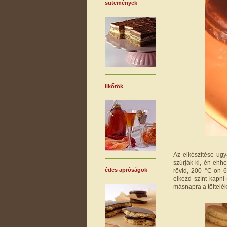
sütemények
likőrök
Az elkészítése ugy
szúrják ki, én ehh
édes apróságok
rövid, 200 °C-on 
elkezd színt kapni
másnapra a töltelék