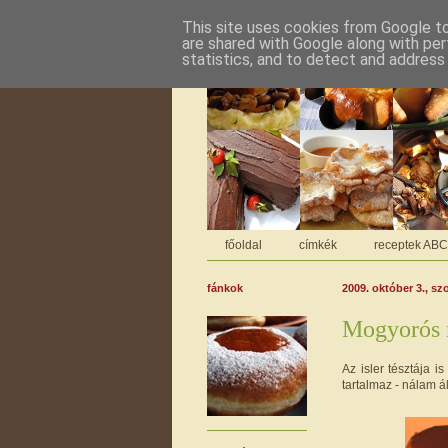
This site uses cookies from Google to 
are shared with Google along with per
statistics, and to detect and address
főoldal
címkék
receptek AB
fánkok
2009. október 3., s
Mogyorós m
Az isler tésztája i
tartalmaz - nálam ál