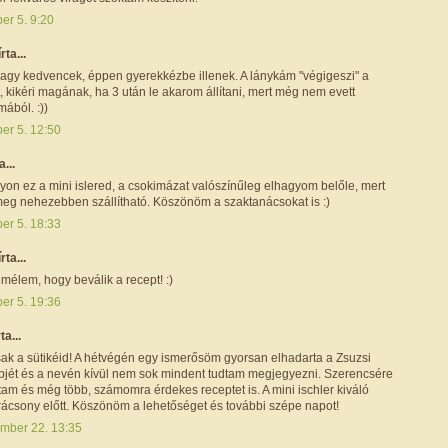
er 5. 9:20
írta...
nagy kedvencek, éppen gyerekkézbe illenek. A lánykám "végigeszi" a
, kikéri magának, ha 3 után le akarom állítani, mert még nem evett
ából. :))
er 5. 12:50
a...
yon ez a mini islered, a csokimázat valószínűleg elhagyom belőle, mert
meg nehezebben szállítható. Köszönöm a szaktanácsokat is :)
er 5. 18:33
írta...
mélem, hogy beválik a recept! :)
er 5. 19:36
ta...
ak a sütikéid! A hétvégén egy ismerősöm gyorsan elhadarta a Zsuzsi
epjét és a nevén kívül nem sok mindent tudtam megjegyezni. Szerencsére
ltam és még több, számomra érdekes receptet is. A mini ischler kiváló
arácsony előtt. Köszönöm a lehetőséget és további szépe napot!
mber 22. 13:35