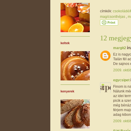
címkék:
csokoládé
mag/csonthéjas
,
m
12 megjegy
keltek
margit2
írt
Ez is nagyon
Talán fél a
De sajnos e
2009. októb
egycsipet
Finom is na
Nálunk még
kenyerek
az idei ter
picik a sz
még bénázta
férjem majd
adag kibont
2009. októb
Süti Bazá