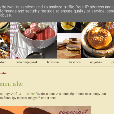
deliver its services and to analyze traffic. Your IP address and
formance and security metrics to ensure quality of service, ge
 abuse.
C-ben
tartalomjegyzék
tartósítás
hasznos
egyebek
pr
zombat
ini isler
s az egyszerű,
3:2:1 linzer
tésztán alapul. A különbség abban rejlik, hogy diót
talában, így most is, mogyoró került bele.