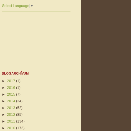
Select Language
▼
BLOGARCHÍVUM
►
2017
(1)
►
2016
(1)
►
2015
(7)
►
2014
(34)
►
2013
(52)
►
2012
(85)
►
2011
(134)
►
2010
(173)