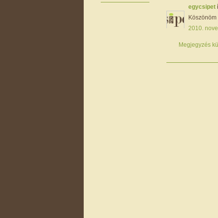
egycsipet
Köszönöm s
2010. nove
Megjegyzés kü