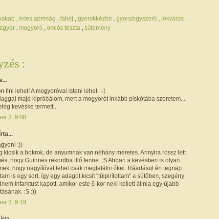
/kakaó
,
édes apróság
,
fahéj
,
gyerekkézbe
,
gyors/egyszerű
,
lekváros
,
agyar
,
mogyoró
,
omlós tészta
,
sütemény
zés :
a...
 fini lehet! A mogyoróval isteni lehet. :-)
daggal majd kipróbálom, mert a mogyorót inkább piskótába szeretem....
lég kevéske termett...
er 3. 9:08
írta...
gyon! :))
 kicsik a bokrok, de anyumnak van néhány méretes. Annyira rossz lett
més, hogy Guinnes rekordba illő lenne. :S Abban a kevésben is olyan
emek, hogy nagyítóval lehet csak megtalálni őket. Ráadásul én tegnap
m is egy sort, így egy adagot kicsit "túlpirítottam" a sütőben, szegény
nem infarktust kapott, amikor este 6-kor neki kellett állnia egy újabb
ásának. :S :))
er 3. 9:19
r
írta...