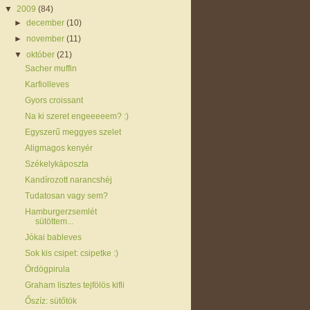
▼
2009
(84)
►
december
(10)
►
november
(11)
▼
október
(21)
Sacher muffin
Karfiolleves
Gyors croissant
Na ki szeret engeeeeem? :)
Egyszerű meggyes szelet
Aligmagos kenyér
Székelykáposzta
Kandírozott narancshéj
Tudatosan vagy sem?
Hamburgerzsemlét
sütöttem...
Jókai bableves
Sok kis csipet: csipetke :)
Ördögpirula
Graham lisztes tejfölös kifli
Őszíz: sütőtök