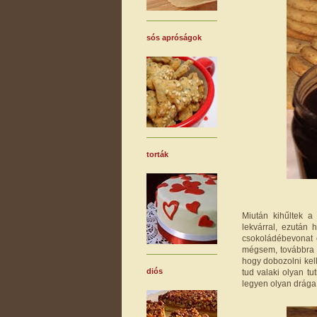
sós apróságok
torták
Miután kihűltek a 
lekvárral, ezután
csokoládébevonat 
mégsem, továbbra i
hogy dobozolni kel
diós
tud valaki olyan tu
legyen olyan drága 