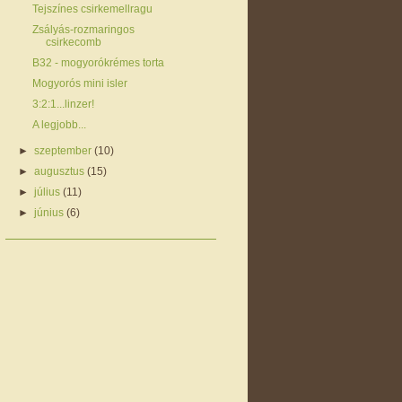
Tejszínes csirkemellragu
Zsályás-rozmaringos
csirkecomb
B32 - mogyorókrémes torta
Mogyorós mini isler
3:2:1...linzer!
A legjobb...
►
szeptember
(10)
►
augusztus
(15)
►
július
(11)
►
június
(6)