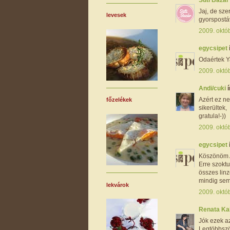
Jaj, de sze
levesek
gyorspostáv
2009. októb
egycsipet
Odaértek Y
2009. októb
Andi/cuki
í
Azért ez n
főzelékek
sikerültek,
gratula!-))
2009. októb
egycsipet
Köszönöm 
Erre szokt
összes linz
mindig sem
lekvárok
2009. októb
Renata K
Jók ezek az
Legtöbbször