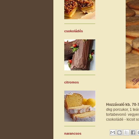
csokoládés
citromos
Hozzávaló kb. 70-7
dkg porcukor, 1 teá
tortabevonó vegyes
csokoládé - kicsit s
narancsos