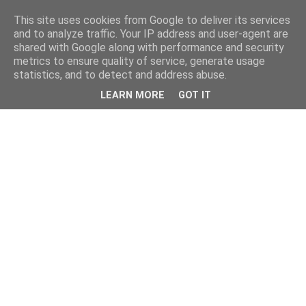
This site uses cookies from Google to deliver its services
and to analyze traffic. Your IP address and user-agent are
shared with Google along with performance and security
metrics to ensure quality of service, generate usage
statistics, and to detect and address abuse.
LEARN MORE
GOT IT