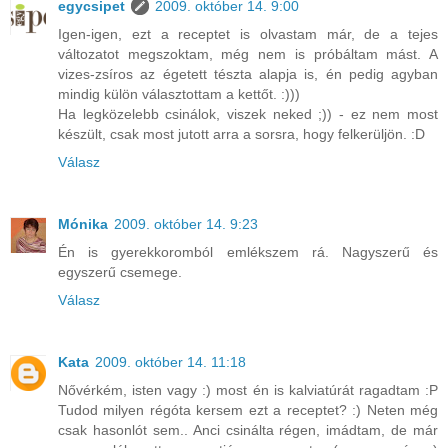
egycsipet
2009. október 14. 9:00
Igen-igen, ezt a receptet is olvastam már, de a tejes
változatot megszoktam, még nem is próbáltam mást. A
vizes-zsíros az égetett tészta alapja is, én pedig agyban
mindig külön választottam a kettőt. :)))
Ha legközelebb csinálok, viszek neked ;)) - ez nem most
készült, csak most jutott arra a sorsra, hogy felkerüljön. :D
Válasz
Mónika
2009. október 14. 9:23
Én is gyerekkoromból emlékszem rá. Nagyszerű és
egyszerű csemege.
Válasz
Kata
2009. október 14. 11:18
Nővérkém, isten vagy :) most én is kalviatúrát ragadtam :P
Tudod milyen régóta kersem ezt a receptet? :) Neten még
csak hasonlót sem.. Anci csinálta régen, imádtam, de már