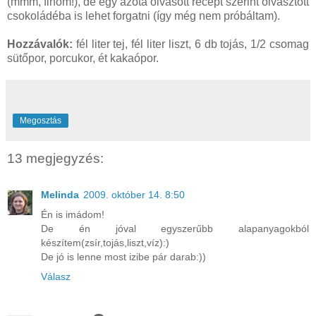
(mmm, finom!), de egy azóta olvasott recept szerint olvasztott
csokoládéba is lehet forgatni (így még nem próbáltam).
Hozzávalók:
fél liter tej, fél liter liszt, 6 db tojás, 1/2 csomag
sütőpor, porcukor, ét kakaópor.
Megosztás
13 megjegyzés:
Melinda
2009. október 14. 8:50
Én is imádom!
De én jóval egyszerűbb alapanyagokból
készítem(zsír,tojás,liszt,víz):)
De jó is lenne most izibe pár darab:))
Válasz