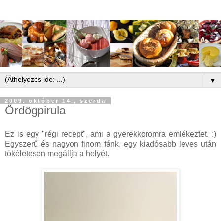
▼
2009. október 14., szerda
Ördögpirula
Ez is egy "régi recept", ami a gyerekkoromra emlékeztet. :)
Egyszerű és nagyon finom fánk, egy kiadósabb leves után
tökéletesen megállja a helyét.