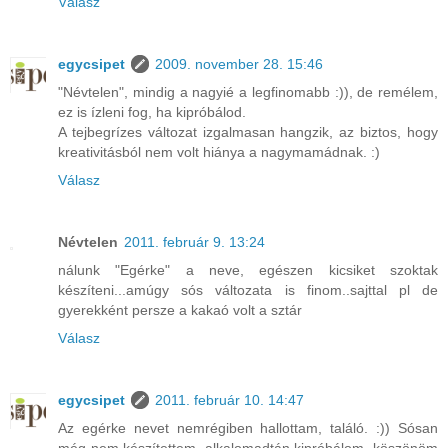
Válasz
egycsipet
2009. november 28. 15:46
"Névtelen", mindig a nagyié a legfinomabb :)), de remélem,
ez is ízleni fog, ha kipróbálod.
A tejbegrízes változat izgalmasan hangzik, az biztos, hogy
kreativitásból nem volt hiánya a nagymamádnak. :)
Válasz
Névtelen
2011. február 9. 13:24
nálunk "Egérke" a neve, egészen kicsiket szoktak
készíteni...amúgy sós változata is finom..sajttal pl de
gyerekként persze a kakaó volt a sztár
Válasz
egycsipet
2011. február 10. 14:47
Az egérke nevet nemrégiben hallottam, találó. :)) Sósan