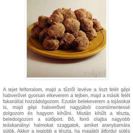
A tejet felforralom, majd a tűzről levéve a liszt felét gépi
habverővel gyorsan elkeverem a tejben, majd a másik felét
fakanállal hozzádolgozom. Ezután belekeverem a tojásokat
is, majd gépi habverővel nagyjából csomómentessé
dolgozom és hagyom kihűlni. Miután kihűlt a tészta,
beledolgozom a sütőport. Bő, forró olajba nagyobb
teáskanálnyi halmokat szaggatok, amiket aranybarnára
sütök. Akkor a legjobb a tészta, ha magától átfordul sütés