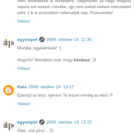
nem emlékezett a receptjére, nagymuter (a nagy mágus)
sajnos ezt sosem csinálta, így nem tudott nekem útmutatást
adni :( ki is prószálom valamelyik nap. Pusszantás!
Válasz
egycsipet
2009. október 14. 11:35
Mónika, egyetértünk! :)
Hugíííííí! Mondtam már, hogy
kérdezz
! ;D
Válasz
Kata
2009. október 14. 13:17
Ezentúl az lesz, ígérem Te leszel mindig az első :P
Válasz
egycsipet
2009. október 14. 13:22
Ööö...irul-pirul... ;D