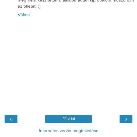
még nem készítettem, alkalomadtán kipróbálom, köszönöm
az ötletet! :)
Válasz
‹
›
Főoldal
Internetes verzió megtekintése