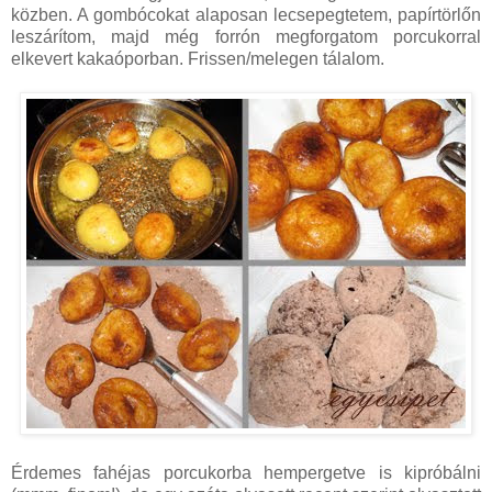
közben. A gombócokat alaposan lecsepegtetem, papírtörlőn
leszárítom, majd még forrón megforgatom porcukorral
elkevert kakaóporban. Frissen/melegen tálalom.
Érdemes fahéjas porcukorba hempergetve is kipróbálni