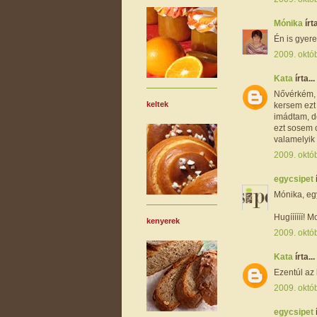
Mónika
írta
Én is gyer
2009. októb
Kata
írta...
Nővérkém, i
keltek
kersem ezt 
imádtam, d
ezt sosem c
valamelyik
2009. októ
egycsipet
Mónika, egy
Hugíííííí!
kenyerek
2009. októ
Kata
írta...
Ezentúl az 
2009. októ
egycsipet