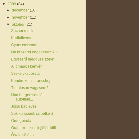
▼
2009
(84)
►
december
(10)
►
november
(11)
▼
október
(21)
Sacher muffin
Karfiolleves
Gyors croissant
Na ki szeret engeeeeem? :)
Egyszerű meggyes szelet
Aligmagos kenyér
Székelykáposzta
Kandírozott narancshéj
Tudatosan vagy sem?
Hamburgerzsemlét
sütöttem...
Jókai bableves
Sok kis csipet: csipetke :)
Ördögpirula
Graham lisztes tejfölös kifli
Őszíz: sütőtök