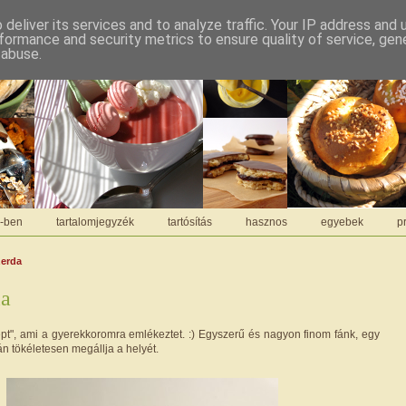
deliver its services and to analyze traffic. Your IP address and
formance and security metrics to ensure quality of service, ge
 abuse.
C-ben
tartalomjegyzék
tartósítás
hasznos
egyebek
pr
zerda
la
cept", ami a gyerekkoromra emlékeztet. :) Egyszerű és nagyon finom fánk, egy
n tökéletesen megállja a helyét.