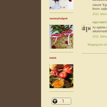
nálunk "Egé
finom..sajt
2011. febru
savanyúságok
egycsipet
Az egérke 
alkalomadtá
2011. febru
Megjegyzés kü
italok