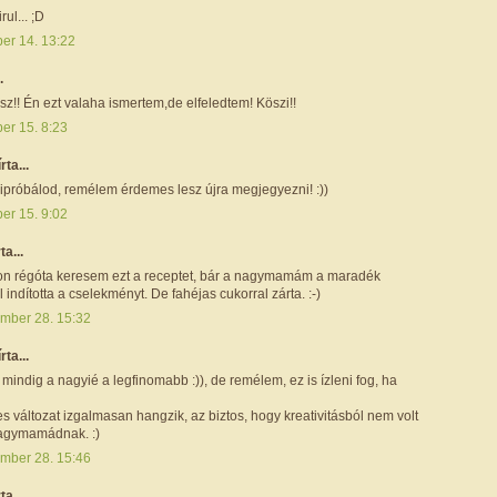
rul... ;D
ber 14. 13:22
.
ssz!! Én ezt valaha ismertem,de elfeledtem! Köszi!!
er 15. 8:23
írta...
 kipróbálod, remélem érdemes lesz újra megjegyezni! :))
er 15. 9:02
ta...
on régóta keresem ezt a receptet, bár a nagymamám a maradék
l indította a cselekményt. De fahéjas cukorral zárta. :-)
mber 28. 15:32
írta...
 mindig a nagyié a legfinomabb :)), de remélem, ez is ízleni fog, ha
es változat izgalmasan hangzik, az biztos, hogy kreativitásból nem volt
agymamádnak. :)
mber 28. 15:46
ta...