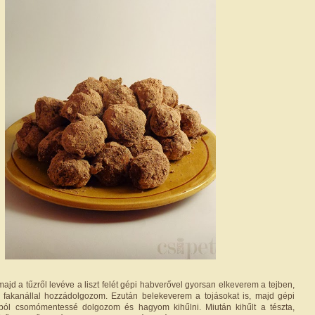
, majd a tűzről levéve a liszt felét gépi habverővel gyorsan elkeverem a tejben,
t fakanállal hozzádolgozom. Ezután belekeverem a tojásokat is, majd gépi
ból csomómentessé dolgozom és hagyom kihűlni. Miután kihűlt a tészta,