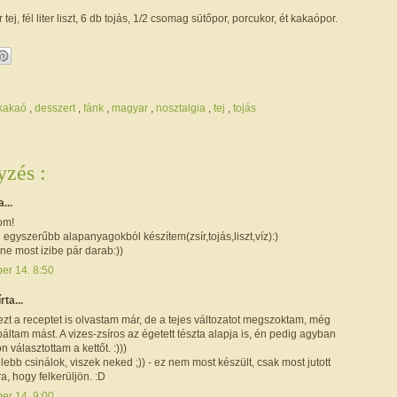
er tej, fél liter liszt, 6 db tojás, 1/2 csomag sütőpor, porcukor, ét kakaópor.
/kakaó
,
desszert
,
fánk
,
magyar
,
nosztalgia
,
tej
,
tojás
zés :
a...
om!
 egyszerűbb alapanyagokból készítem(zsír,tojás,liszt,víz):)
nne most izibe pár darab:))
er 14. 8:50
írta...
ezt a receptet is olvastam már, de a tejes változatot megszoktam, még
áltam mást. A vizes-zsíros az égetett tészta alapja is, én pedig agyban
n választottam a kettőt. :)))
ebb csinálok, viszek neked ;)) - ez nem most készült, csak most jutott
ra, hogy felkerüljön. :D
er 14. 9:00