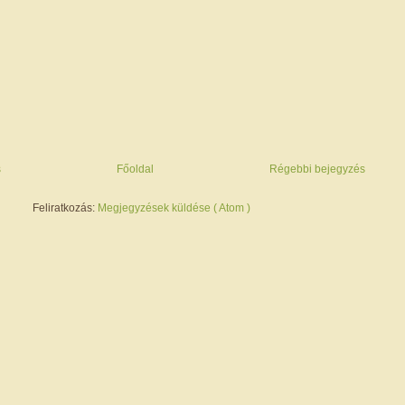
s
Főoldal
Régebbi bejegyzés
Feliratkozás:
Megjegyzések küldése ( Atom )