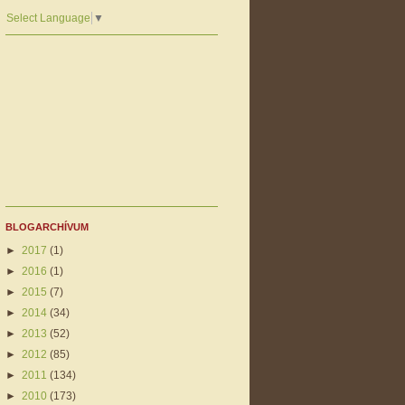
Select Language
▼
BLOGARCHÍVUM
►
2017
(1)
►
2016
(1)
►
2015
(7)
►
2014
(34)
►
2013
(52)
►
2012
(85)
►
2011
(134)
►
2010
(173)