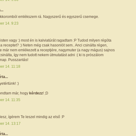
...
ekkoromból emlékszem rá. Nagyszerű és egyszerű csemege.
er 14. 9:23
sten vagy :) most én is kalviatúrát ragadtam :P Tudod milyen régóta
a receptet? :) Neten még csak hasonlót sem.. Anci csinálta régen,
e már nem emlékezett a receptjére, nagymuter (a nagy mágus) sajnos
sinálta, így nem tudott nekem útmutatást adni :( ki is prószálom
 nap. Pusszantás!
ber 14. 11:18
írta...
etértünk! :)
 Mondtam már, hogy
kérdezz
! ;D
ber 14. 11:35
lesz, ígérem Te leszel mindig az első :P
ber 14. 13:17
írta...