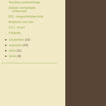
Tejszínes csirkemellragu
Zsályás-rozmaringos
csirkecomb
B32 - mogyorókrémes torta
Mogyorós mini isler
3:2:1...linzer!
A legjobb...
►
szeptember
(10)
►
augusztus
(15)
►
július
(11)
►
június
(6)