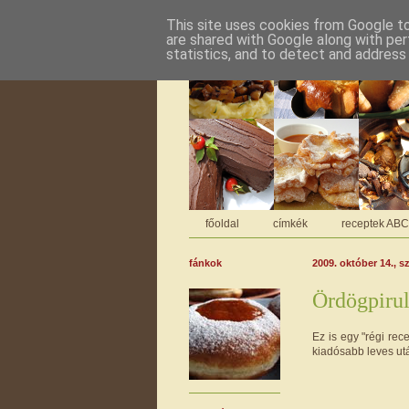
This site uses cookies from Google to 
are shared with Google along with per
statistics, and to detect and address
főoldal
címkék
receptek AB
fánkok
2009. október 14., s
Ördögpiru
Ez is egy "régi re
kiadósabb leves utá