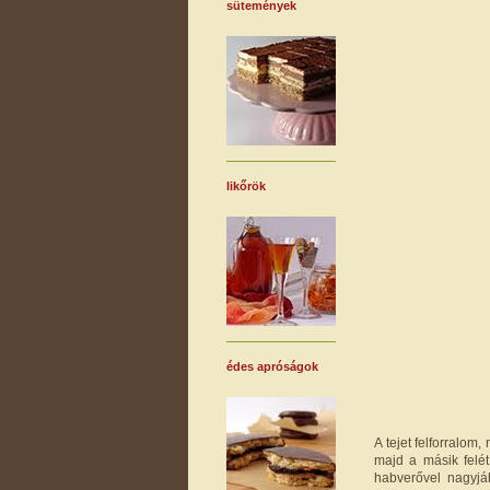
sütemények
likőrök
édes apróságok
A tejet felforralom
majd a másik felé
habverővel nagyjá