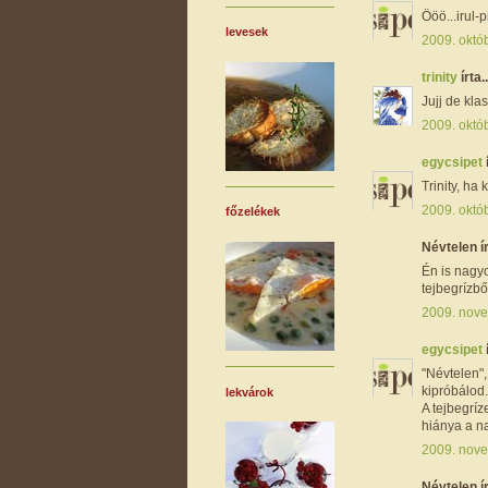
Ööö...irul-pi
levesek
2009. októ
trinity
írta..
Jujj de kla
2009. októb
egycsipet
Trinity, ha
2009. októb
főzelékek
Névtelen ír
Én is nagy
tejbegrízbő
2009. nove
egycsipet
"Névtelen",
kipróbálod.
lekvárok
A tejbegríz
hiánya a n
2009. nove
Névtelen ír