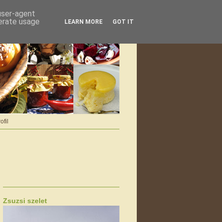
 user-agent
nerate usage
LEARN MORE
GOT IT
ofil
Zsuzsi szelet