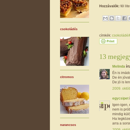
Hozzávalók:
fél lit
csokoládés
címkék:
csokoládé
13 megjegy
Melinda
írt
Én is imád
citromos
De én jóval
De jó is le
2009. októb
egycsipet
Igen-igen, 
nem is prób
mindig külö
Ha legközel
arra a sors
narancsos
2009. októb