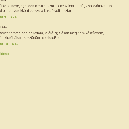
rke" a neve, egészen kicsiket szoktak készíteni...amúgy sós változata is
tal pl de gyerekként persze a kakaó volt a sztár
ár 9. 13:24
írta...
nevet nemrégiben hallottam, találó. :)) Sósan még nem készítettem,
n kipróbálom, köszönöm az ötletet! :)
ár 10. 14:47
ldése