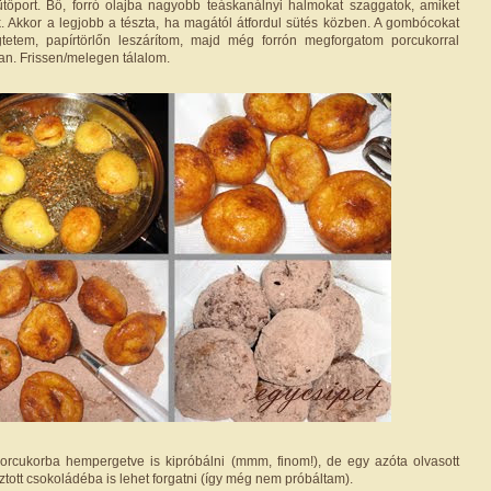
tőport. Bő, forró olajba nagyobb teáskanálnyi halmokat szaggatok, amiket
. Akkor a legjobb a tészta, ha magától átfordul sütés közben. A gombócokat
tetem, papírtörlőn leszárítom, majd még forrón megforgatom porcukorral
an. Frissen/melegen tálalom.
orcukorba hempergetve is kipróbálni (mmm, finom!), de egy azóta olvasott
sztott csokoládéba is lehet forgatni (így még nem próbáltam).