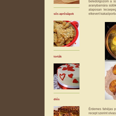
beledolgozom a sü
aranybarnára sütök
alaposan lecsepeg
elkevert kakaóporb
sós apróságok
torták
diós
Érdemes fahéjas p
recept szerint olva