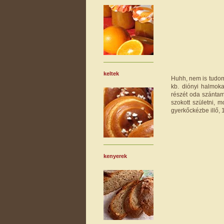
keltek
Huhh, nem is tudom
kb. diónyi halmoka
részét oda szánta
szokott születni, 
gyerkőckézbe illő, 
kenyerek