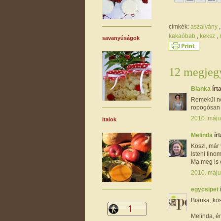
címkék:
aszalvány
kakaóbab
,
keksz
,
savanyúságok
12 megjegy
Bianka
írta
Remekül néz
ropogósan
2010. máju
italok
Melinda
írt
Köszi, már 
Isteni finom!
Ma meg is 
2010. máju
egycsipet
Bianka, kös
Melinda, ér