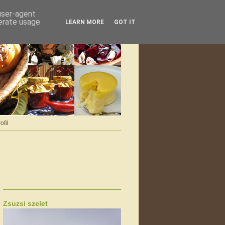
 user-agent
nerate usage
LEARN MORE
GOT IT
ofil
Zsuzsi szelet