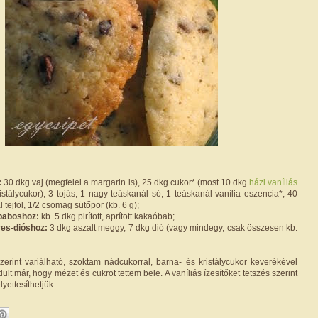
:
30 dkg vaj (megfelel a margarin is), 25 dkg cukor* (most 10 dkg
házi vaníliás
istálycukor), 3 tojás, 1 nagy teáskanál só, 1 teáskanál vanília eszencia*; 40
l tejföl, 1/2 csomag sütőpor (kb. 6 g);
óbaboshoz:
kb. 5 dkg pirított, aprított kakaóbab;
yes-dióshoz:
3 dkg aszalt meggy, 7 dkg dió (vagy mindegy, csak összesen kb.
szerint variálható, szoktam nádcukorral, barna- és kristálycukor keverékével
dult már, hogy mézet és cukrot tettem bele. A vaníliás ízesítőket tetszés szerint
yettesíthetjük.