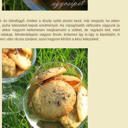
t- és ízlésfüggő. Amikor a tészta széle pirulni kezd, már megsült, ha ekkor
l, puha kekszeket kapok eredményül. Ha ropogósabb változatra vágyunk (a
.), akkor hagyom kellemesen megbarnulni a sütiket, de vigyázni kell, mert
odakap. Mindenképpen nagyon finom, érdemes így is-úgy is kipróbálni. A
 perc után rácsra szedem, azon hagyom kihűlni a kész kekszeket.