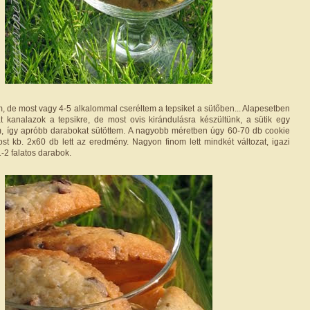
, de most vagy 4-5 alkalommal cseréltem a tepsiket a sütőben... Alapesetben
t kanalazok a tepsikre, de most ovis kirándulásra készültünk, a sütik egy
m, így apróbb darabokat sütöttem. A nagyobb méretben úgy 60-70 db cookie
most kb. 2x60 db lett az eredmény. Nagyon finom lett mindkét változat, igazi
1-2 falatos darabok.