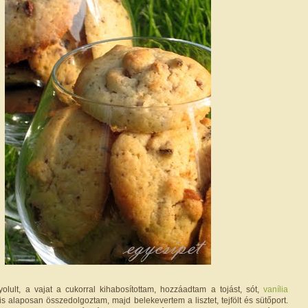
lult, a vajat a cukorral kihabosítottam, hozzáadtam a tojást, sót,
vanília
 is alaposan összedolgoztam, majd belekevertem a lisztet, tejfölt és sütőport.