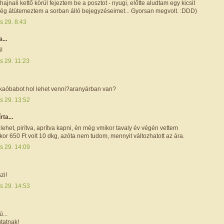
hajnali kettő körül fejeztem be a posztot - nyugi, előtte aludtam egy kicsit
még átütemeztem a sorban álló bejegyzéseimet... Gyorsan megvolt. :DDD)
s 29. 8:43
a...
!
s 29. 11:23
kaóbabot hol lehet venni?aranyárban van?
s 29. 13:52
írta...
y lehet, pirítva, aprítva kapni, én még vmikor tavaly év végén vettem
kkor 650 Ft volt 10 dkg, azóta nem tudom, mennyit változhatott az ára.
s 29. 14:09
zi!
s 29. 14:53
...
tatnak!