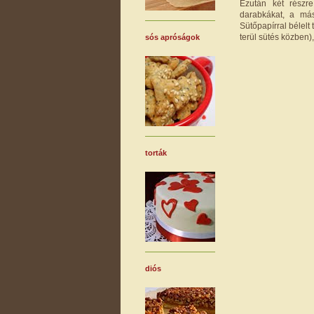
Ezután két részr
darabkákat, a más
Sütőpapírral bélelt
terül sütés közben)
sós apróságok
torták
diós