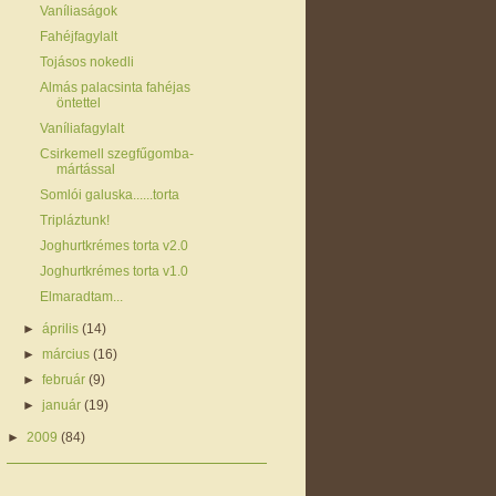
Vaníliaságok
Fahéjfagylalt
Tojásos nokedli
Almás palacsinta fahéjas
öntettel
Vaníliafagylalt
Csirkemell szegfűgomba-
mártással
Somlói galuska......torta
Tripláztunk!
Joghurtkrémes torta v2.0
Joghurtkrémes torta v1.0
Elmaradtam...
►
április
(14)
►
március
(16)
►
február
(9)
►
január
(19)
►
2009
(84)