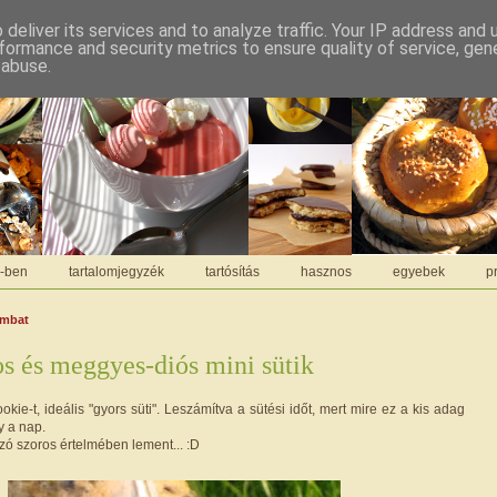
deliver its services and to analyze traffic. Your IP address and
formance and security metrics to ensure quality of service, ge
 abuse.
C-ben
tartalomjegyzék
tartósítás
hasznos
egyebek
pr
ombat
 és meggyes-diós mini sütik
okie-t, ideális "gyors süti". Leszámítva a sütési időt, mert mire ez a kis adag
y a nap.
zó szoros értelmében lement... :D