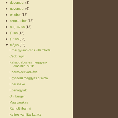
►
december
(8)
►
november
(6)
►
október
(18)
►
szeptember
(13)
►
augusztus
(13)
►
július
(12)
►
június
(23)
▼
május
(22)
Erdei gyümölcsös villámtorta
Csokifagyi
Kakaóbabos és meggyes-
diós mini sütik
Eperkoktél vodkával
Egyszerű meggyes piskóta
Epershake
Eperfagylalt
Grillburger
Máglyarakás
Rántott libamáj
Kefires vaníliás kalács