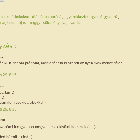
,
csokoládé/kakaó
,
dió
,
édes apróság
,
gyerekkézbe
,
gyors/egyszerű
,
mag/csonthéjas
,
meggy
,
sütemény
,
vaj
,
vanília
zés :
...
 ki. Ki fogom próbálni, mert a férjem is szereti az ilyen "kekszeket" főleg
s 29. 8:15
a...
vártam!:)
!:)
csinálom csokidarabokkal:)
s 29. 8:33
írta...
zönöm! Irtó gyorsan megvan, csak kisütni hosszú idő... :)
ted bármit, tudod! ;)