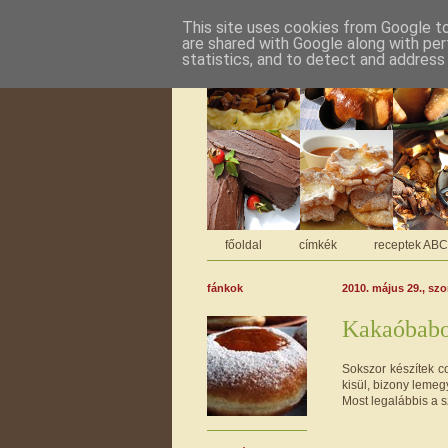
This site uses cookies from Google to 
are shared with Google along with per
statistics, and to detect and address
főoldal
címkék
receptek AB
fánkok
2010. május 29., sz
Kakaóbabos
Sokszor készítek co
kisül, bizony lemeg
Most legalábbis a s