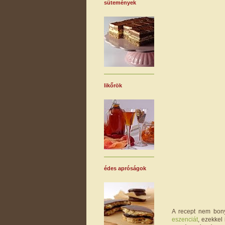
sütemények
likőrök
édes apróságok
A recept nem bonyo
eszenciát
, ezekkel