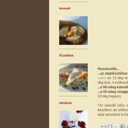
levesek
főzelékek
Hozzávalók...
...az alaptésztához
cukor
és 15 dkg kr
dkg liszt, 3 evőkaná
...a fél adag kaka
...a fél adag megg
10 dkg legyen).
lekvárok
*Az édesítő ízlés 
készíteni, de előfor
akár aromával is hel