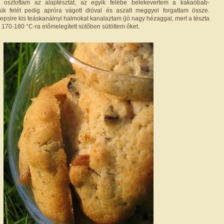
e osztottam az alaptésztát, az egyik felébe belekevertem a kakaóbab-
ik felét pedig apróra vágott dióval és aszalt meggyel forgattam össze.
 tepsire kis teáskanálnyi halmokat kanalaztam (jó nagy hézaggal, mert a tészta
, 170-180 °C-ra előmelegített sütőben sütöttem őket.