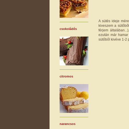
A sütés ideje mére
kiveszem a sütőbő
csokoládés
férjem általában..
ezután már hamar 
sütőből kivéve 1-2
citromos
narancsos