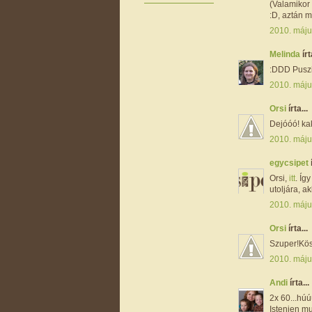
(Valamikor 
:D, aztán 
2010. máju
Melinda
írt
:DDD Puszi
2010. máju
Orsi
írta...
Dejóóó! ka
2010. máju
egycsipet
Orsi,
itt
. Íg
utoljára, a
2010. máju
Orsi
írta...
Szuper!Kös
2010. máju
Andi
írta...
2x 60...húúú
Istenien mu