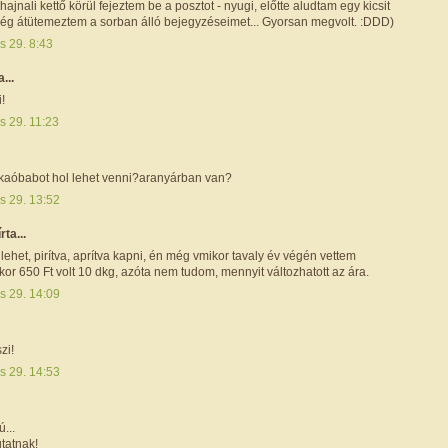
hajnali kettő körül fejeztem be a posztot - nyugi, előtte aludtam egy kicsit
még átütemeztem a sorban álló bejegyzéseimet... Gyorsan megvolt. :DDD)
s 29. 8:43
a...
!
s 29. 11:23
kaóbabot hol lehet venni?aranyárban van?
s 29. 13:52
írta...
y lehet, pirítva, aprítva kapni, én még vmikor tavaly év végén vettem
kkor 650 Ft volt 10 dkg, azóta nem tudom, mennyit változhatott az ára.
s 29. 14:09
zi!
s 29. 14:53
...
tatnak!