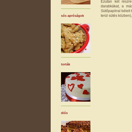
Ezután két részr
darabkákat, a más
Sütőpapírral bélelt
terül sütés közben)
sós apróságok
torták
diós