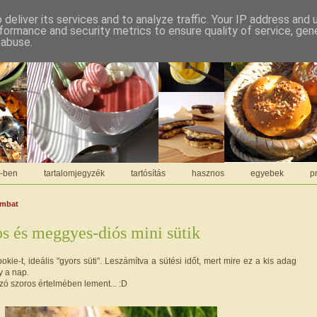
deliver its services and to analyze traffic. Your IP address and
formance and security metrics to ensure quality of service, ge
 abuse.
C-ben
tartalomjegyzék
tartósítás
hasznos
egyebek
pr
ombat
 és meggyes-diós mini sütik
okie-t, ideális "gyors süti". Leszámítva a sütési időt, mert mire ez a kis adag
y a nap.
zó szoros értelmében lement... :D