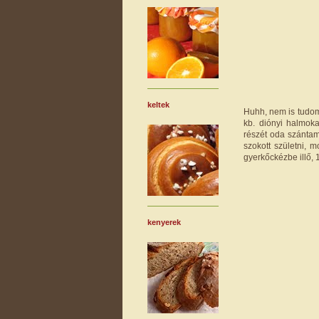
keltek
Huhh, nem is tudom
kb. diónyi halmoka
részét oda szánta
szokott születni, 
gyerkőckézbe illő, 
kenyerek