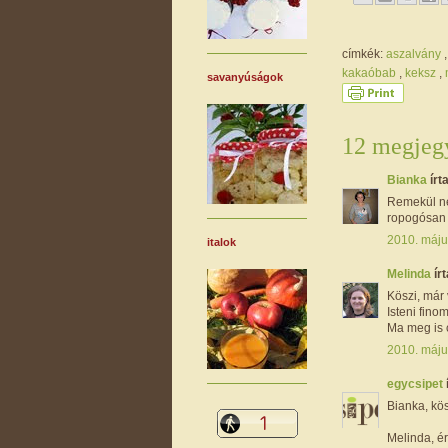
címkék:
aszalvány
kakaóbab
,
keksz
,
savanyúságok
12 megjegy
Bianka
írta
Remekül néz
ropogósan
2010. máju
italok
Melinda
írt
Köszi, már 
Isteni finom!
Ma meg is 
2010. máju
egycsipet
Bianka, kös
Melinda, ér