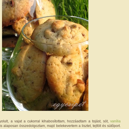
lult, a vajat a cukorral kihabosítottam, hozzáadtam a tojást, sót,
vanília
 is alaposan összedolgoztam, majd belekevertem a lisztet, tejfölt és sütőport.