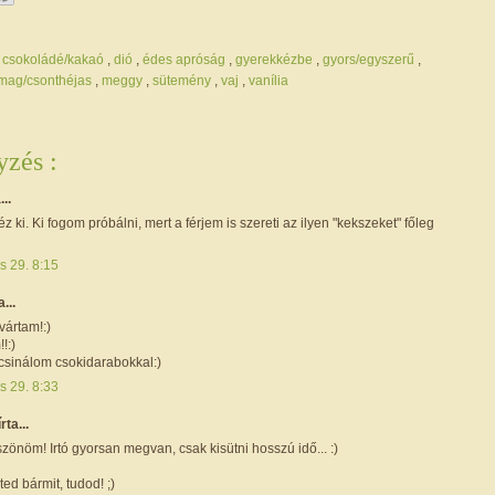
,
csokoládé/kakaó
,
dió
,
édes apróság
,
gyerekkézbe
,
gyors/egyszerű
,
mag/csonthéjas
,
meggy
,
sütemény
,
vaj
,
vanília
zés :
...
 ki. Ki fogom próbálni, mert a férjem is szereti az ilyen "kekszeket" főleg
s 29. 8:15
a...
vártam!:)
!:)
csinálom csokidarabokkal:)
s 29. 8:33
írta...
zönöm! Irtó gyorsan megvan, csak kisütni hosszú idő... :)
ted bármit, tudod! ;)