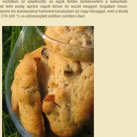
e osztottam az alaptésztát, az egyik felébe belekevertem a kakaóbab-
ik felét pedig apróra vágott dióval és aszalt meggyel forgattam össze.
 tepsire kis teáskanálnyi halmokat kanalaztam (jó nagy hézaggal, mert a tészta
, 170-180 °C-ra előmelegített sütőben sütöttem őket.