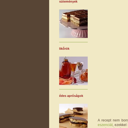
sütemények
likőrök
édes apróságok
A recept nem bonyo
eszenciát
, ezekkel