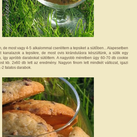
, de most vagy 4-5 alkalommal cseréltem a tepsiket a sütőben... Alapesetben
t kanalazok a tepsikre, de most ovis kirándulásra készültünk, a sütik egy
m, így apróbb darabokat sütöttem. A nagyobb méretben úgy 60-70 db cookie
most kb. 2x60 db lett az eredmény. Nagyon finom lett mindkét változat, igazi
1-2 falatos darabok.