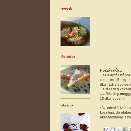
levesek
főzelékek
Hozzávalók...
...az alaptésztához
cukor
és 15 dkg kr
dkg liszt, 3 evőkaná
...a fél adag kaka
...a fél adag megg
10 dkg legyen).
lekvárok
*Az édesítő ízlés 
készíteni, de előfor
akár aromával is hel