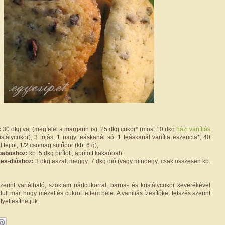
:
30 dkg vaj (megfelel a margarin is), 25 dkg cukor* (most 10 dkg
házi vaníliás
istálycukor), 3 tojás, 1 nagy teáskanál só, 1 teáskanál vanília eszencia*; 40
l tejföl, 1/2 csomag sütőpor (kb. 6 g);
óbaboshoz:
kb. 5 dkg pirított, aprított kakaóbab;
yes-dióshoz:
3 dkg aszalt meggy, 7 dkg dió (vagy mindegy, csak összesen kb.
szerint variálható, szoktam nádcukorral, barna- és kristálycukor keverékével
dult már, hogy mézet és cukrot tettem bele. A vaníliás ízesítőket tetszés szerint
yettesíthetjük.