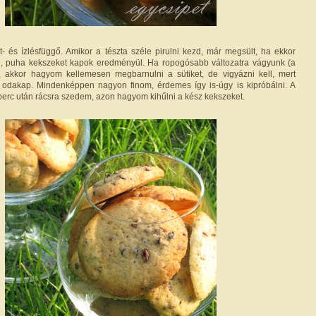
t- és ízlésfüggő. Amikor a tészta széle pirulni kezd, már megsült, ha ekkor
l, puha kekszeket kapok eredményül. Ha ropogósabb változatra vágyunk (a
.), akkor hagyom kellemesen megbarnulni a sütiket, de vigyázni kell, mert
odakap. Mindenképpen nagyon finom, érdemes így is-úgy is kipróbálni. A
 perc után rácsra szedem, azon hagyom kihűlni a kész kekszeket.