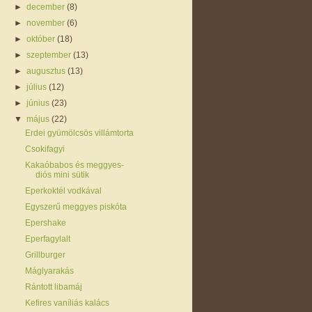
►
december
(8)
►
november
(6)
►
október
(18)
►
szeptember
(13)
►
augusztus
(13)
►
július
(12)
►
június
(23)
▼
május
(22)
Erdei gyümölcsös villámtorta
Csokifagyi
Kakaóbabos és meggyes-
diós mini sütik
Eperkoktél vodkával
Egyszerű meggyes piskóta
Epershake
Eperfagylalt
Grillburger
Máglyarakás
Rántott libamáj
Kefires vaníliás kalács