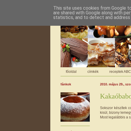
This site uses cookies from Google to 
are shared with Google along with per
statistics, and to detect and address
főoldal
címkék
receptek AB
fánkok
2010. május 29., sz
Kakaóbabos
Sokszor készítek co
kisül, bizony lemeg
Most legalábbis a s