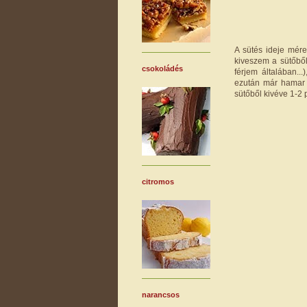
A sütés ideje mére
kiveszem a sütőbő
csokoládés
férjem általában..
ezután már hamar 
sütőből kivéve 1-2
citromos
narancsos