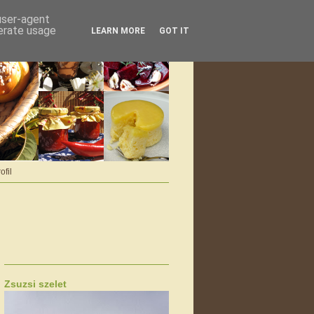
 user-agent
nerate usage
LEARN MORE
GOT IT
ofil
Zsuzsi szelet