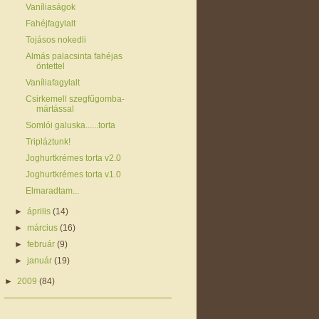
Vaníliaságok
Fahéjfagylalt
Tojásos nokedli
Almás palacsinta fahéjas
öntettel
Vaníliafagylalt
Csirkemell szegfűgomba-
mártással
Somlói galuska......torta
Tripláztunk!
Joghurtkrémes torta v2.0
Joghurtkrémes torta v1.0
Elmaradtam...
►
április
(14)
►
március
(16)
►
február
(9)
►
január
(19)
►
2009
(84)