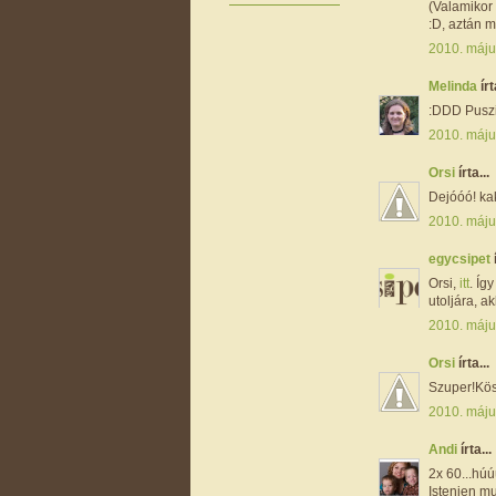
(Valamikor 
:D, aztán 
2010. máju
Melinda
írt
:DDD Puszi
2010. máju
Orsi
írta...
Dejóóó! ka
2010. máju
egycsipet
Orsi,
itt
. Íg
utoljára, a
2010. máju
Orsi
írta...
Szuper!Kös
2010. máju
Andi
írta...
2x 60...húúú
Istenien mu