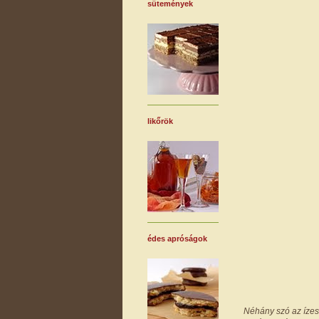
sütemények
likőrök
édes apróságok
Néhány szó az ízesít