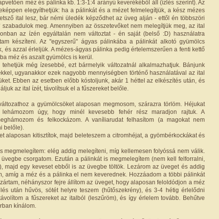
pvetően méz és pálinka kb. 1:3-1:4 arányú keverékéből áll (ízlés szerint). Az
leképpen elegyíthetjük: ha a pálinkát és a mézet felmelegítjük, a kész mézes
ttetsző ital lesz, bár némi üledék képződhet az üveg alján - ettől én többszöri
* szabadulok meg. Amennyiben az összetevőket nem melegítjük meg, az ital
onban az ízén egyáltalán nem változtat - én saját (belső :D) használatra
ktam készíteni. Az "egyszerű" ágyas pálinkába a pálinkát alkotó gyümölcs
, és azzal érleljük. A mézes-ágyas pálinka pedig értelemszerűen a fenti kettő
ba méz és aszalt gyümölcs is kerül.
el tehetjük még ízesebbé, ezt bármelyik változatnál alkalmazhatjuk. Bánjunk
ekkel, ugyanakkor ezek nagyobb mennyiségben történő használatával az ital
üket. Ebben az esetben előbb kóstoljunk, akár 1 héttel az elkészítés után, és
ljuk az ital ízét, távolítsuk el a fűszereket belőle.
változathoz a gyümölcsöket alaposan megmosom, szárazra törlöm. Héjukat
lehámozom úgy, hogy minél kevesebb fehér rész maradjon rajtuk. A
eghámozom és felkockázom. A vaníliarudat felhasítom (a magokat nem
 belőle).
get alaposan kitisztítok, majd beleteszem a citromhéjat, a gyömbérkockákat és
 megmelegítem: elég addig melegíteni, míg kellemesen folyóssá nem válik.
 üvegbe csorgatom. Ezután a pálinkát is megmelegítem (nem kell felforralni,
C), majd egy keveset ebből is az üvegbe töltök. Lezárom az üveget és addig
m, amíg a méz és a pálinka el nem keverednek. Hozzáadom a többi pálinkát
lezártam, néhányszor fejre állítom az üveget, hogy alaposan feloldódjon a méz
lés után hűvös, sötét helyre teszem (hűtőszekrény), és 3-4 hétig érlelődni
ávolítom a fűszereket az italból (leszűröm), és így érlelem tovább. Behűtve
árban kínálom.