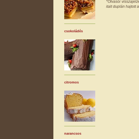
*Olvasói visszajel
italt duplán hajtot
csokoládés
citromos
narancsos