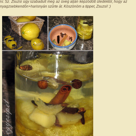
zés: Sz. Zsuzsi úgy szabadult meg az üveg alján képződött üledéktől, hogy az
t anyagzsebkendőn+harisnyán szűrte át. Köszönöm a tippet, Zsuzsi! :)