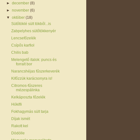
►
december
(8)
►
november
(6)
▼
október
(18)
Sütőtöklé sült tökből...is
Zabpelyhes sütőtökkenyér
Lencsefőzelék
Csípős karfiol
Chilis bab
Melengető italok: puncs és
forralt bor
Narancshéjas fűszerkeverék
Kifőzzük karácsonyra is!
Citromos-fűszeres
mézespálinka
Kelkáposzta főzelék
Hókifli
Fokhagymás sült tarja
Díjak ismét
Rakott kel
Dödölle