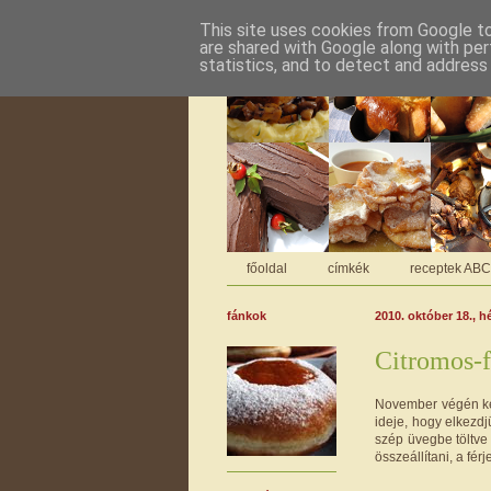
This site uses cookies from Google to 
are shared with Google along with per
statistics, and to detect and address
főoldal
címkék
receptek AB
fánkok
2010. október 18., h
Citromos-f
November végén kez
ideje, hogy elkezd
szép üvegbe töltve
összeállítani, a fé