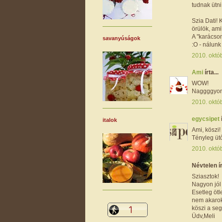
tudnak ütni
Szia Dati!
örülök, ami
A "karácso
savanyúságok
:O - nálunk
2010. októb
Ami
írta...
WOW!
Naggggyon d
2010. októb
egycsipet
italok
Ami, köszi! 
Tényleg ütő
2010. októb
Névtelen ír
Sziasztok!
Nagyon jól
Esetleg ötl
nem akarok
köszi a seg
Üdv,Meli