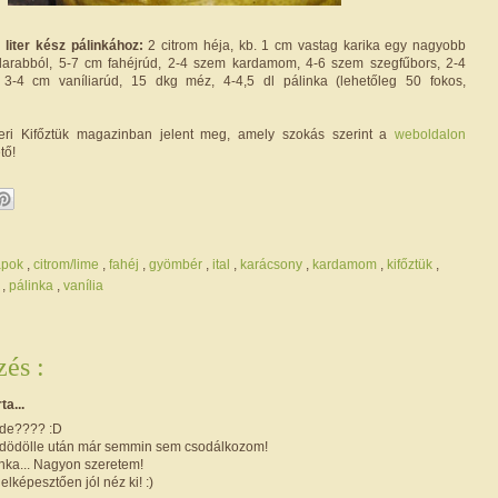
 liter kész pálinkához:
2 citrom héja, kb. 1 cm vastag karika egy nagyobb
arabból, 5-7 cm fahéjrúd, 2-4 szem kardamom, 4-6 szem szegfűbors, 2-4
3-4 cm vaníliarúd, 15 dkg méz, 4-4,5 dl pálinka (lehetőleg 50 fokos,
eri Kifőztük magazinban jelent meg, amely szokás szerint a
weboldalon
tő!
apok
,
citrom/lime
,
fahéj
,
gyömbér
,
ital
,
karácsony
,
kardamom
,
kifőztük
,
z
,
pálinka
,
vanília
és :
rta...
zde???? :D
dödölle után már semmin sem csodálkozom!
nka... Nagyon szeretem!
 elképesztően jól néz ki! :)