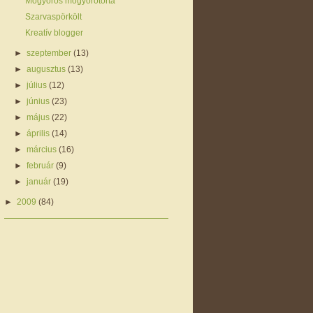
Mogyorós mogyorótorta
Szarvaspörkölt
Kreatív blogger
►
szeptember
(13)
►
augusztus
(13)
►
július
(12)
►
június
(23)
►
május
(22)
►
április
(14)
►
március
(16)
►
február
(9)
►
január
(19)
►
2009
(84)