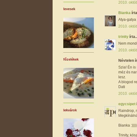
2010. októ
levesek
Bianka
írta
Atya-gatya
2010. októ
trinity
írta..
Nem mondom
2010. októ
főzelékek
Névtelen ír
Szia! Én is
méz és nara
lesz.
A blogod r
Dati
2010. októ
egycsipet
lekvárok
Raindrop, n
Megkínálnál
Bianka :))))
Trinity, k