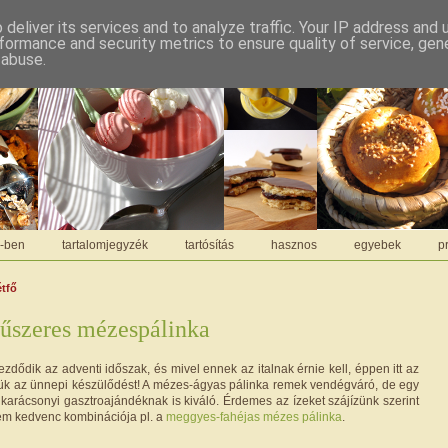
deliver its services and to analyze traffic. Your IP address and
formance and security metrics to ensure quality of service, ge
 abuse.
C-ben
tartalomjegyzék
tartósítás
hasznos
egyebek
pr
étfő
űszeres mézespálinka
dődik az adventi időszak, és mivel ennek az italnak érnie kell, éppen itt az
jük az ünnepi készülődést! A mézes-ágyas pálinka remek vendégváró, de egy
 karácsonyi gasztroajándéknak is kiváló. Érdemes az ízeket szájízünk szerint
rjem kedvenc kombinációja pl. a
meggyes-fahéjas mézes pálinka
.