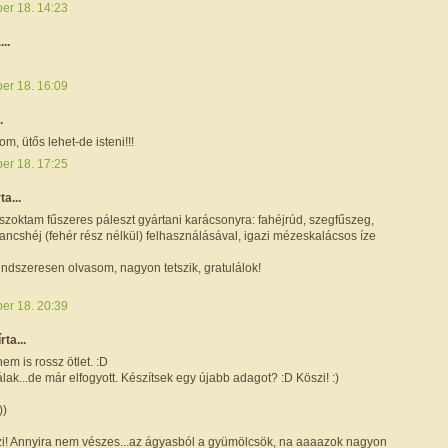
ber 18. 14:23
...
ber 18. 16:09
.
, ütős lehet-de isteni!!!
ber 18. 17:25
ta...
 szoktam fűszeres páleszt gyártani karácsonyra: fahéjrúd, szegfűszeg,
ncshéj (fehér rész nélkül) felhasználásával, igazi mézeskalácsos íze
endszeresen olvasom, nagyon tetszik, gratulálok!
ber 18. 20:39
írta...
em is rossz ötlet. :D
ak...de már elfogyott. Készítsek egy újabb adagot? :D Köszi! :)
))
öszi! Annyira nem vészes...az ágyasból a gyümölcsök, na aaaazok nagyon