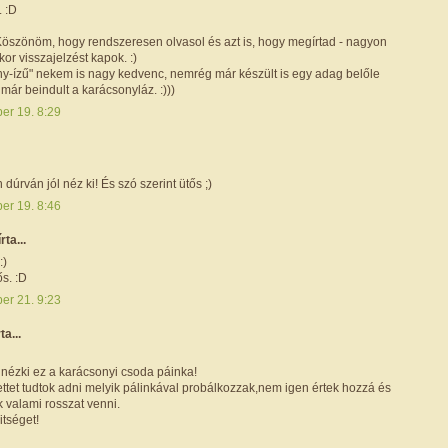
. :D
 Köszönöm, hogy rendszeresen olvasol és azt is, hogy megírtad - nagyon
kor visszajelzést kapok. :)
ny-ízű" nekem is nagy kedvenc, nemrég már készült is egy adag belőle
 már beindult a karácsonyláz. :)))
er 19. 8:29
úrván jól néz ki! És szó szerint ütős ;)
er 19. 8:46
írta...
:)
s. :D
er 21. 9:23
ta...
 nézki ez a karácsonyi csoda páinka!
ettet tudtok adni melyik pálinkával probálkozzak,nem igen értek hozzá és
 valami rosszat venni.
itséget!