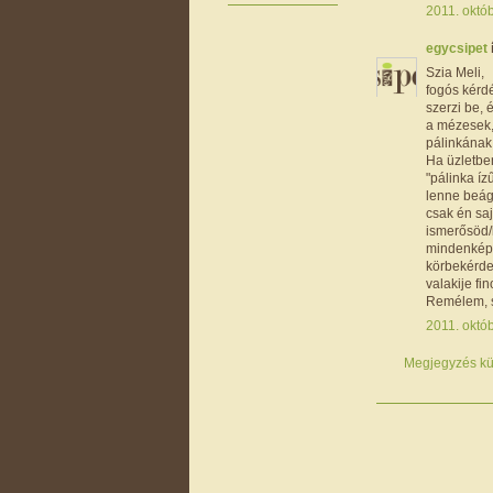
2011. októb
egycsipet
Szia Meli,
fogós kérdé
szerzi be, 
a mézesek,
pálinkának 
Ha üzletben
"pálinka íz
lenne beágy
csak én sa
ismerősöd/
mindenképp
körbekérde
valakije fin
Remélem, si
2011. októb
Megjegyzés kü