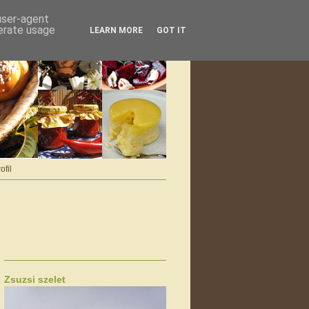
 user-agent
nerate usage
LEARN MORE
GOT IT
ofil
Zsuzsi szelet