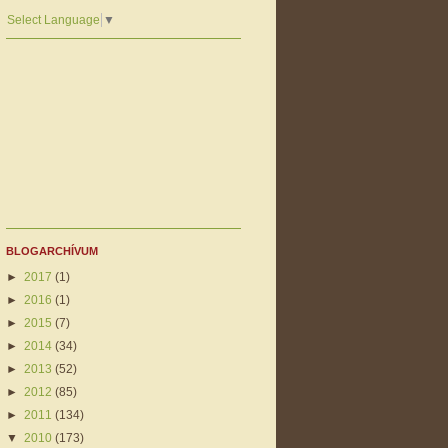
Select Language
▼
BLOGARCHÍVUM
►
2017
(1)
►
2016
(1)
►
2015
(7)
►
2014
(34)
►
2013
(52)
►
2012
(85)
►
2011
(134)
▼
2010
(173)