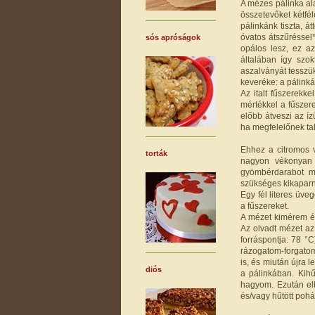
A mézes pálinka ala
összetevőket kétfé
pálinkánk tiszta, á
óvatos átszűréssel
sós apróságok
opálos lesz, ez az
általában így szo
aszalványát tesszük
keveréke: a pálinká
Az italt fűszerekk
mértékkel a fűszer
előbb átveszi az íz
ha megfelelőnek talá
Ehhez a citromos 
torták
nagyon vékonyan 
gyömbérdarabot m
szükséges kikaparni
Egy fél literes üve
a fűszereket.
A mézet kimérem és
Az olvadt mézet az
forráspontja: 78 °
rázogatom-forgato
is, és miután újra 
diós
a pálinkában. Kihű
hagyom. Ezután elt
és/vagy hűtött poh