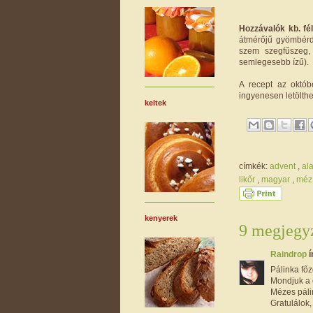
Hozzávalók kb. fél
átmérőjű gyömbérd
szem szegfűszeg, 
semlegesebb ízű).
A recept az októb
ingyenesen letölthe
keltek
címkék:
advent
,
al
likőr
,
magyar
,
mé
kenyerek
9 megjegyz
Raindrop
í
Pálinka fő
Mondjuk a 
Mézes páli
Gratulálok,