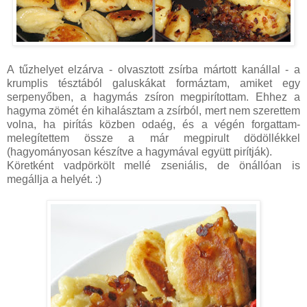
A tűzhelyet elzárva - olvasztott zsírba mártott kanállal - a
krumplis tésztából galuskákat formáztam, amiket egy
serpenyőben, a hagymás zsíron megpirítottam. Ehhez a
hagyma zömét én kihalásztam a zsírból, mert nem szerettem
volna, ha pirítás közben odaég, és a végén forgattam-
melegítettem össze a már megpirult dödöllékkel
(hagyományosan készítve a hagymával együtt pirítják).
Köretként vadpörkölt mellé zseniális, de önállóan is
megállja a helyét. :)