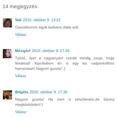
14 megjegyzés:
Vali
2010. október 9. 13:22
Gyerekkorom egyik kedvenc étele volt.
Válasz
Mézigörl
2010. október 9. 17:26
Tyűűű, ilyet a nagyanyám csinált mindig...szupi, hogy
felraktad! Kipróbálom én is egy kis vadpörkölthöz
hamarosan! Nagyon guszta! :)
Válasz
Brigitta
2010. október 9. 17:36
Nagyon guszta! Ha nem is készíteném,de bizony
megkóstolnám!:)
Válasz