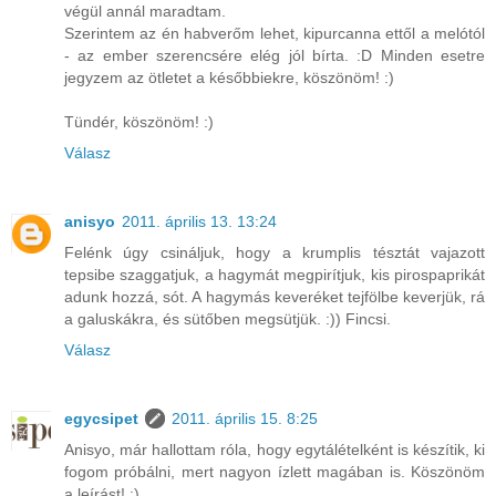
végül annál maradtam.
Szerintem az én habverőm lehet, kipurcanna ettől a melótól
- az ember szerencsére elég jól bírta. :D Minden esetre
jegyzem az ötletet a későbbiekre, köszönöm! :)
Tündér, köszönöm! :)
Válasz
anisyo
2011. április 13. 13:24
Felénk úgy csináljuk, hogy a krumplis tésztát vajazott
tepsibe szaggatjuk, a hagymát megpirítjuk, kis pirospaprikát
adunk hozzá, sót. A hagymás keveréket tejfölbe keverjük, rá
a galuskákra, és sütőben megsütjük. :)) Fincsi.
Válasz
egycsipet
2011. április 15. 8:25
Anisyo, már hallottam róla, hogy egytálételként is készítik, ki
fogom próbálni, mert nagyon ízlett magában is. Köszönöm
a leírást! :)