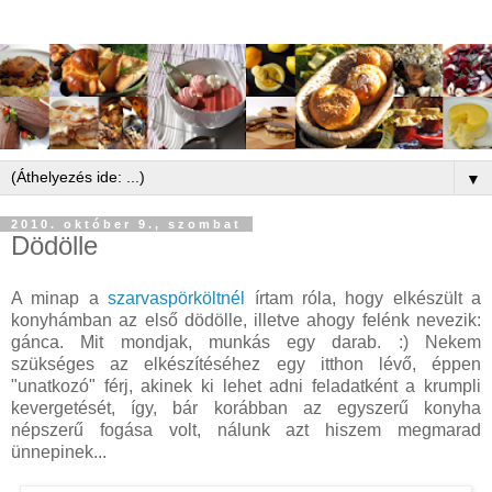
▼
2010. október 9., szombat
Dödölle
A minap a
szarvaspörköltnél
írtam róla, hogy elkészült a
konyhámban az első dödölle, illetve ahogy felénk nevezik:
gánca. Mit mondjak, munkás egy darab. :) Nekem
szükséges az elkészítéséhez egy itthon lévő, éppen
"unatkozó" férj, akinek ki lehet adni feladatként a krumpli
kevergetését, így, bár korábban az egyszerű konyha
népszerű fogása volt, nálunk azt hiszem megmarad
ünnepinek...