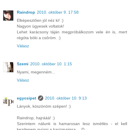
Raindrop
2010. október 9. 17:58
Elképesztően jól néz ki! :)
Nagyon ügyesek voltatok!
Lehet karácsony táján megpróbálkozom vele én is, mert
régóta böki a csőröm. :)
Válasz
Szemi
2010. október 10. 1:15
Nyami, megenném...
Válasz
egycsipet
2010. október 10. 9:13
Lányok, köszönöm szépen! :)
Raindrop, hajrááá! :)
Szerintem nálunk is hamarosan lesz ismétlés - el kell
kezdenem gyúrni a karizmaimra... :D