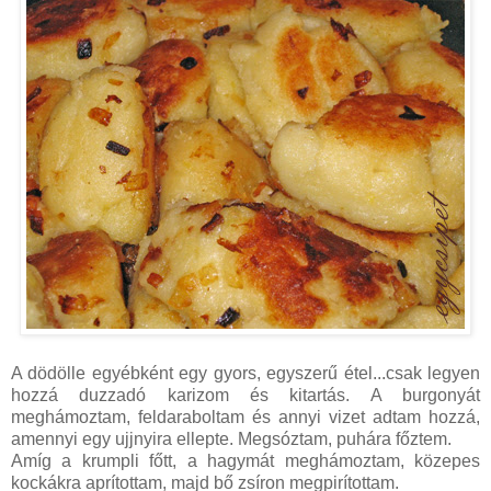
A dödölle egyébként egy gyors, egyszerű étel...csak legyen
hozzá duzzadó karizom és kitartás. A burgonyát
meghámoztam, feldaraboltam és annyi vizet adtam hozzá,
amennyi egy ujjnyira ellepte. Megsóztam, puhára főztem.
Amíg a krumpli főtt, a hagymát meghámoztam, közepes
kockákra aprítottam, majd bő zsíron megpirítottam.