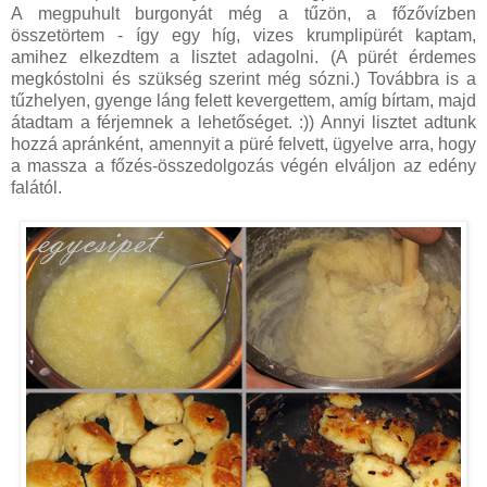
A megpuhult burgonyát még a tűzön, a főzővízben
összetörtem - így egy híg, vizes krumplipürét kaptam,
amihez elkezdtem a lisztet adagolni. (A pürét érdemes
megkóstolni és szükség szerint még sózni.) Továbbra is a
tűzhelyen, gyenge láng felett kevergettem, amíg bírtam, majd
átadtam a férjemnek a lehetőséget. :)) Annyi lisztet adtunk
hozzá apránként, amennyit a püré felvett, ügyelve arra, hogy
a massza a főzés-összedolgozás végén elváljon az edény
falától.