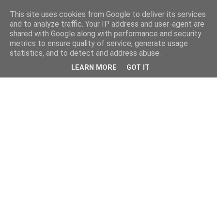
This site uses cookies from Google to deliver its services
and to analyze traffic. Your IP address and user-agent are
shared with Google along with performance and security
metrics to ensure quality of service, generate usage
statistics, and to detect and address abuse.
LEARN MORE
GOT IT