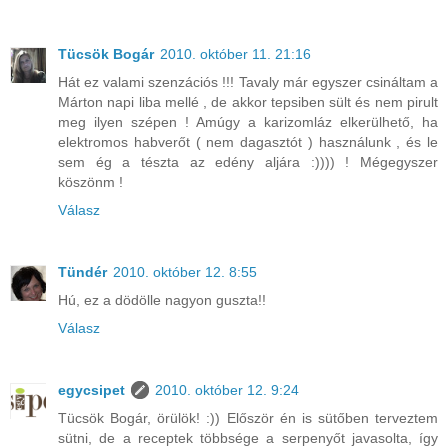
Tücsök Bogár
2010. október 11. 21:16
Hát ez valami szenzációs !!! Tavaly már egyszer csináltam a
Márton napi liba mellé , de akkor tepsiben sült és nem pirult
meg ilyen szépen ! Amúgy a karizomláz elkerülhető, ha
elektromos habverőt ( nem dagasztót ) használunk , és le
sem ég a tészta az edény aljára :)))) ! Mégegyszer
köszönm !
Válasz
Tündér
2010. október 12. 8:55
Hú, ez a dödölle nagyon guszta!!
Válasz
egycsipet
2010. október 12. 9:24
Tücsök Bogár, örülök! :)) Először én is sütőben terveztem
sütni, de a receptek többsége a serpenyőt javasolta, így