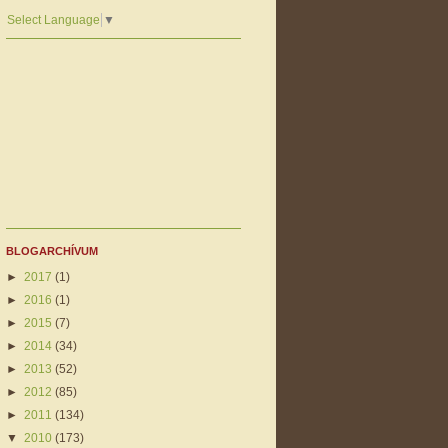
Select Language
▼
BLOGARCHÍVUM
►
2017
(1)
►
2016
(1)
►
2015
(7)
►
2014
(34)
►
2013
(52)
►
2012
(85)
►
2011
(134)
▼
2010
(173)