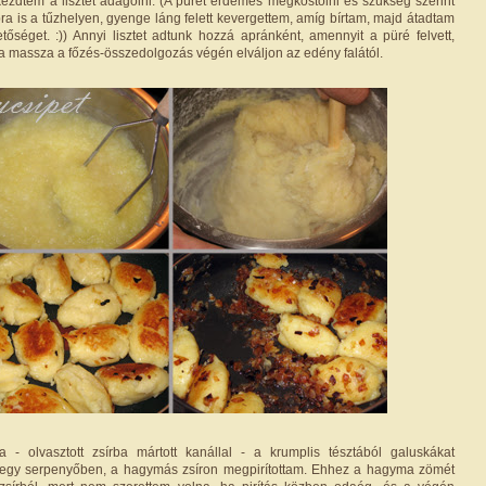
ezdtem a lisztet adagolni. (A pürét érdemes megkóstolni és szükség szerint
ra is a tűzhelyen, gyenge láng felett kevergettem, amíg bírtam, majd átadtam
tőséget. :)) Annyi lisztet adtunk hozzá apránként, amennyit a püré felvett,
 a massza a főzés-összedolgozás végén elváljon az edény falától.
a - olvasztott zsírba mártott kanállal - a krumplis tésztából galuskákat
 egy serpenyőben, a hagymás zsíron megpirítottam. Ehhez a hagyma zömét