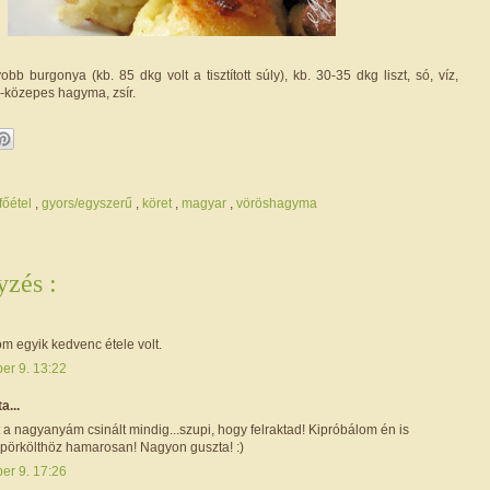
bb burgonya (kb. 85 dkg volt a tisztított súly), kb. 30-35 dkg liszt, só, víz,
b-közepes hagyma, zsír.
főétel
,
gyors/egyszerű
,
köret
,
magyar
,
vöröshagyma
zés :
m egyik kedvenc étele volt.
er 9. 13:22
ta...
t a nagyanyám csinált mindig...szupi, hogy felraktad! Kipróbálom én is
dpörkölthöz hamarosan! Nagyon guszta! :)
er 9. 17:26