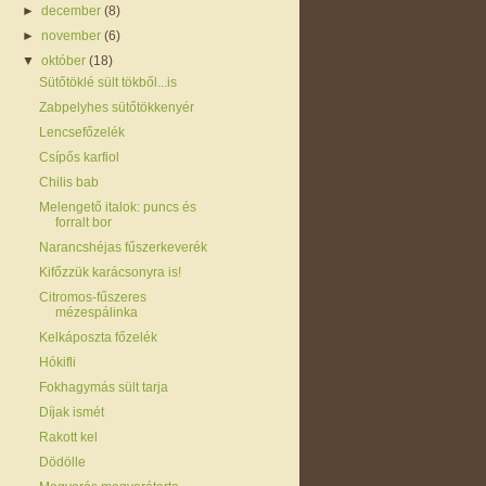
►
december
(8)
►
november
(6)
▼
október
(18)
Sütőtöklé sült tökből...is
Zabpelyhes sütőtökkenyér
Lencsefőzelék
Csípős karfiol
Chilis bab
Melengető italok: puncs és
forralt bor
Narancshéjas fűszerkeverék
Kifőzzük karácsonyra is!
Citromos-fűszeres
mézespálinka
Kelkáposzta főzelék
Hókifli
Fokhagymás sült tarja
Díjak ismét
Rakott kel
Dödölle