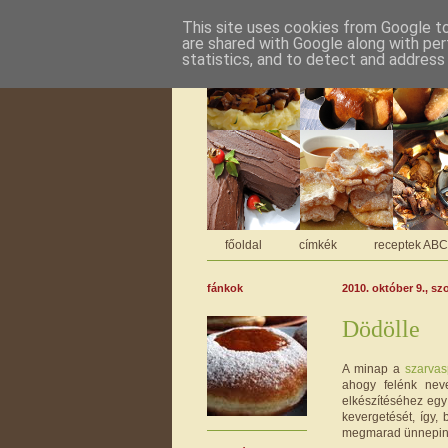
This site uses cookies from Google to 
are shared with Google along with per
statistics, and to detect and address
főoldal
címkék
receptek AB
fánkok
2010. október 9., s
Dödölle
A minap a
szarvas
ahogy felénk nev
elkészítéséhez egy 
kevergetését, így,
megmarad ünnepine