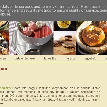
deliver its services and to analyze traffic. Your IP address and
formance and security metrics to ensure quality of service, ge
 abuse.
C-ben
tartalomjegyzék
tartósítás
hasznos
egyebek
pr
zombat
pörköltnél
írtam róla, hogy elkészült a konyhámban az első dödölle, illetve
ezik: gánca. Mit mondjak, munkás egy darab. :) Nekem szükséges az
itthon lévő, éppen "unatkozó" férj, akinek ki lehet adni feladatként a krumpli
 bár korábban az egyszerű konyha népszerű fogása volt, nálunk azt hiszem
k...