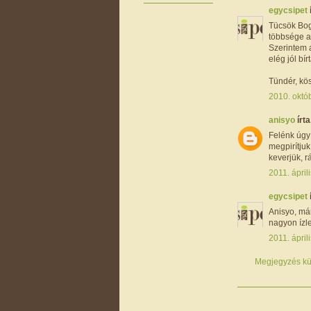
egycsipet
Tücsök Bogá
többsége a
Szerintem 
elég jól bí
Tündér, kö
2010. októb
anisyo
írta.
Felénk úgy 
megpirítjuk
keverjük, r
2011. ápril
egycsipet
Anisyo, már
nagyon ízle
2011. ápril
Megjegyzés kü