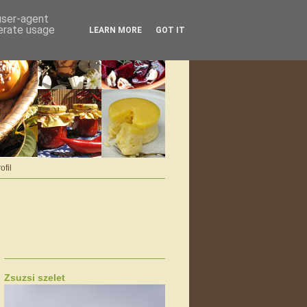
 user-agent
nerate usage
LEARN MORE
GOT IT
ofil
Zsuzsi szelet