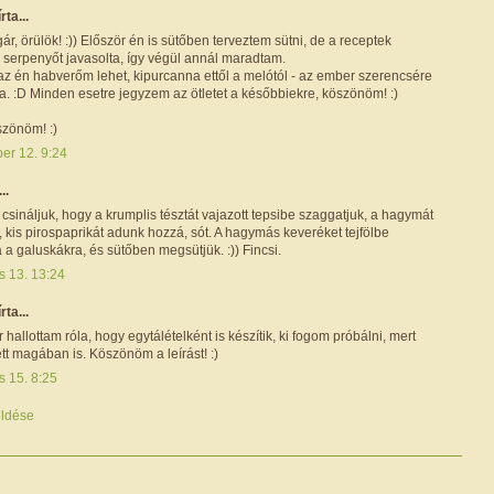
írta...
r, örülök! :)) Először én is sütőben terveztem sütni, de a receptek
 serpenyőt javasolta, így végül annál maradtam.
az én habverőm lehet, kipurcanna ettől a melótól - az ember szerencsére
rta. :D Minden esetre jegyzem az ötletet a későbbiekre, köszönöm! :)
szönöm! :)
er 12. 9:24
..
csináljuk, hogy a krumplis tésztát vajazott tepsibe szaggatjuk, a hagymát
, kis pirospaprikát adunk hozzá, sót. A hagymás keveréket tejfölbe
á a galuskákra, és sütőben megsütjük. :)) Fincsi.
is 13. 13:24
írta...
 hallottam róla, hogy egytálételként is készítik, ki fogom próbálni, mert
tt magában is. Köszönöm a leírást! :)
is 15. 8:25
ldése