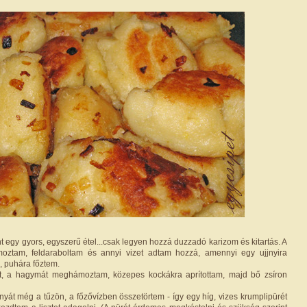
 egy gyors, egyszerű étel...csak legyen hozzá duzzadó karizom és kitartás. A
ztam, feldaraboltam és annyi vizet adtam hozzá, amennyi egy ujjnyira
, puhára főztem.
tt, a hagymát meghámoztam, közepes kockákra aprítottam, majd bő zsíron
yát még a tűzön, a főzővízben összetörtem - így egy híg, vizes krumplipürét