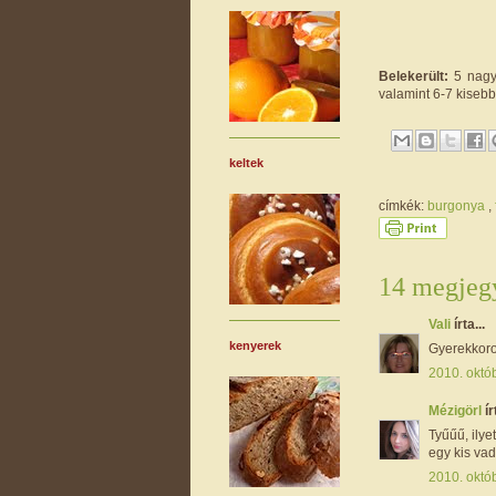
Belekerült:
5 nagyo
valamint 6-7 kiseb
keltek
címkék:
burgonya
,
14 megjegy
Vali
írta...
kenyerek
Gyerekkoro
2010. októb
Mézigörl
ír
Tyűűű, ilye
egy kis va
2010. októb