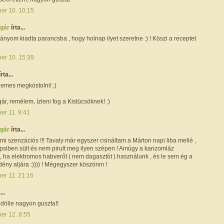
ber 10. 10:15
ogár
írta...
lányom kiadta parancsba , hogy holnap ilyet szeretne :) ! Köszi a receptet
ber 10. 15:39
írta...
demes megkóstolni! ;)
r, remélem, ízleni fog a Kistücsöknek! :)
er 11. 9:41
ogár
írta...
mi szenzációs !!! Tavaly már egyszer csináltam a Márton napi liba mellé ,
psiben sült és nem pirult meg ilyen szépen ! Amúgy a karizomláz
, ha elektromos habverőt ( nem dagasztót ) használunk , és le sem ég a
dény aljára :)))) ! Mégegyszer köszönm !
ber 11. 21:16
...
ödölle nagyon guszta!!
er 12. 8:55