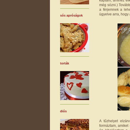
kaptam, amihez elk
még sózni.) Tovább
a férjemnek a lehe
ügyelve arra, hogy
sós apróságok
torták
diós
A tűzhelyet elzárv
formáztam, amiket