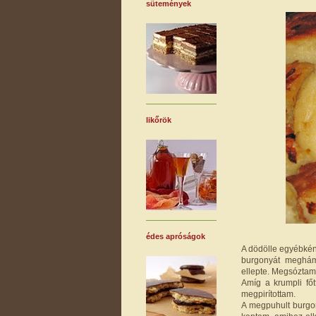
sütemények
likőrök
édes apróságok
A dödölle egyébként
burgonyát meghámo
ellepte. Megsóztam
Amíg a krumpli fő
megpirítottam.
A megpuhult burgon