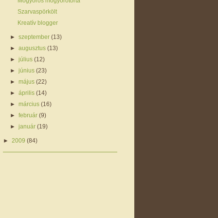
Mogyorós mogyorótorta
Szarvaspörkölt
Kreatív blogger
►
szeptember
(13)
►
augusztus
(13)
►
július
(12)
►
június
(23)
►
május
(22)
►
április
(14)
►
március
(16)
►
február
(9)
►
január
(19)
►
2009
(84)