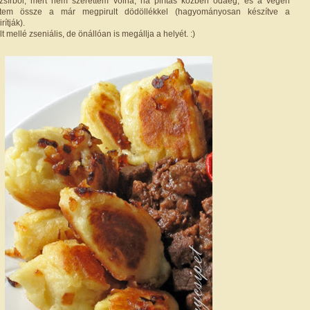
zsírból, mert nem szerettem volna, ha pirítás közben odaég, és a végén
tettem össze a már megpirult dödöllékkel (hagyományosan készítve a
ítják).
 mellé zseniális, de önállóan is megállja a helyét. :)