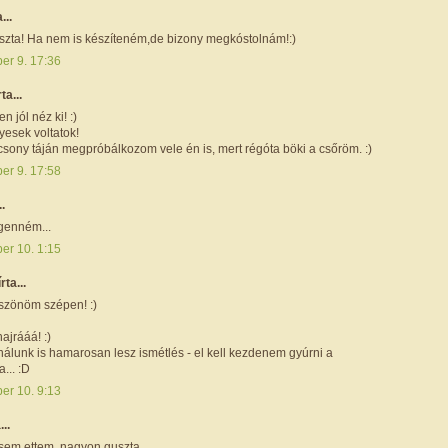
...
zta! Ha nem is készíteném,de bizony megkóstolnám!:)
er 9. 17:36
rta...
n jól néz ki! :)
esek voltatok!
csony táján megpróbálkozom vele én is, mert régóta böki a csőröm. :)
er 9. 17:58
..
genném...
er 10. 1:15
írta...
szönöm szépen! :)
ajrááá! :)
nálunk is hamarosan lesz ismétlés - el kell kezdenem gyúrni a
... :D
er 10. 9:13
...
em ettem, nagyon guszta