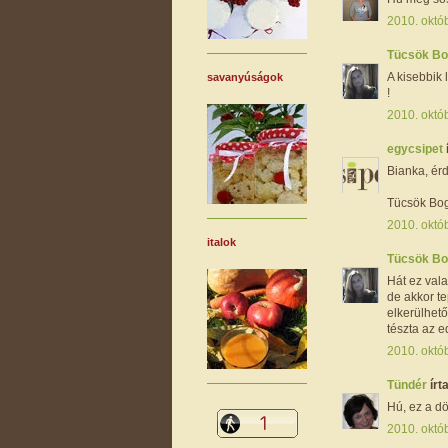
2010. októ
Tücsök B
A kisebbik 
savanyúságok
!
2010. októ
egycsipet
Bianka, ér
Tücsök Bogá
2010. októb
italok
Tücsök B
Hát ez vala
de akkor te
elkerülhető
tészta az e
2010. októ
Tündér
írta
Hú, ez a d
2010. októb