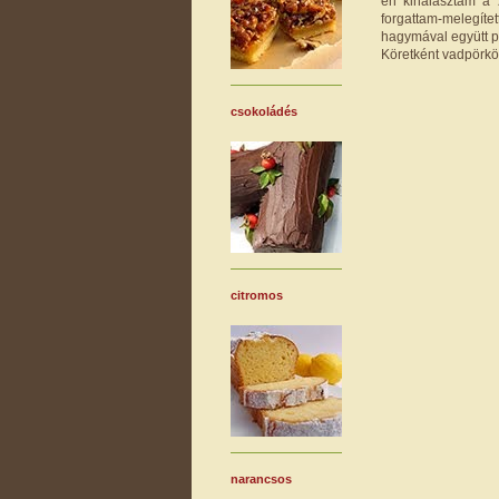
én kihalásztam a 
forgattam-melegí
hagymával együtt pir
Köretként vadpörkölt
csokoládés
citromos
narancsos