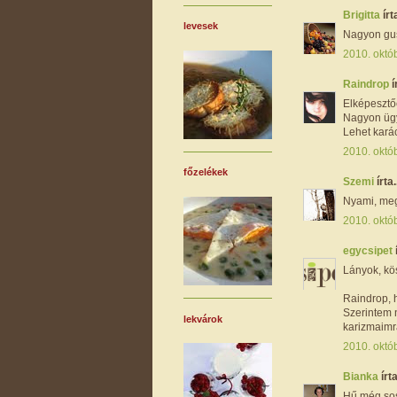
Brigitta
írta
levesek
Nagyon gus
2010. októb
Raindrop
í
Elképesztőe
Nagyon ügy
Lehet kará
2010. októb
főzelékek
Szemi
írta.
Nyami, me
2010. októb
egycsipet
Lányok, kö
Raindrop, h
Szerintem 
lekvárok
karizmaimra
2010. októb
Bianka
írta
Hű még sos