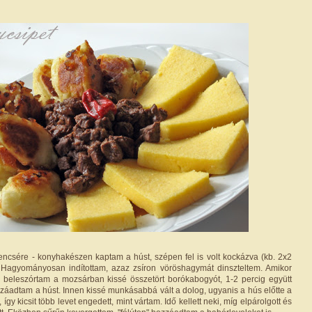
rencsére - konyhakészen kaptam a húst, szépen fel is volt kockázva (kb. 2x2
 Hagyományosan indítottam, azaz zsíron vöröshagymát dinszteltem. Amikor
 beleszórtam a mozsárban kissé összetört borókabogyót, 1-2 percig együtt
zzáadtam a húst. Innen kissé munkásabbá vált a dolog, ugyanis a hús előtte a
 így kicsit több levet engedett, mint vártam. Idő kellett neki, míg elpárolgott és