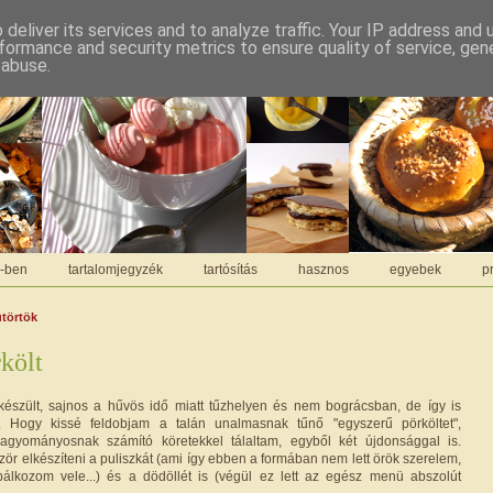
deliver its services and to analyze traffic. Your IP address and
formance and security metrics to ensure quality of service, ge
 abuse.
C-ben
tartalomjegyzék
tartósítás
hasznos
egyebek
pr
ütörtök
költ
készült, sajnos a hűvös idő miatt tűzhelyen és nem bográcsban, de így is
. Hogy kissé feldobjam a talán unalmasnak tűnő "egyszerű pörköltet",
gyományosnak számító köretekkel tálaltam, egyből két újdonsággal is.
zör elkészíteni a puliszkát (ami így ebben a formában nem lett örök szerelem,
lkozom vele...) és a dödöllét is (végül ez lett az egész menü abszolút