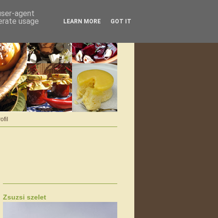
 user-agent
nerate usage
LEARN MORE
GOT IT
ofil
Zsuzsi szelet