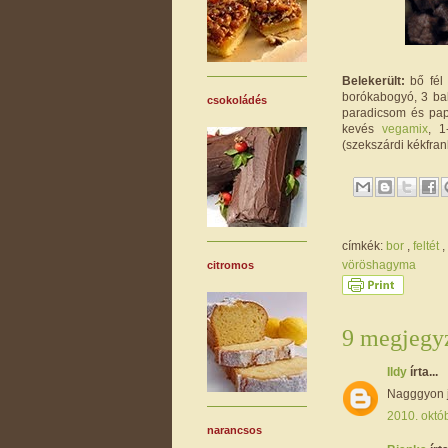
Belekerült:
bő fél 
borókabogyó, 3 bab
csokoládés
paradicsom és papr
kevés
vegamix
, 1
(szekszárdi kékfrank
címkék:
bor
,
feltét
,
vöröshagyma
citromos
9 megjegyz
Ildy
írta...
Nagggyon j
2010. októb
narancsos