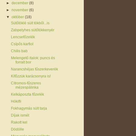
►
december
(8)
►
november
(6)
▼
október
(18)
Sütőtöklé sült tökből...is
Zabpelyhes sütőtökkenyér
Lencsefőzelék
Csípős karfiol
Chilis bab
Melengető italok: puncs és
forralt bor
Narancshéjas fűszerkeverék
Kifőzzük karácsonyra is!
Citromos-fűszeres
mézespálinka
Kelkáposzta főzelék
Hókifli
Fokhagymás sült tarja
Díjak ismét
Rakott kel
Dödölle