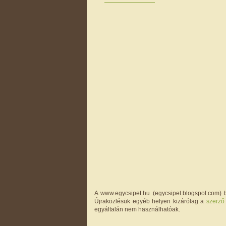
A www.egycsipet.hu (egycsipet.blogspot.com) b
Újraközlésük egyéb helyen kizárólag a
szerző
egyáltalán nem használhatóak.