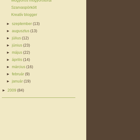
Mogyorós mogyorótorta
Szarvaspörkölt
Kreatív blogger
►
szeptember
(13)
►
augusztus
(13)
►
július
(12)
►
június
(23)
►
május
(22)
►
április
(14)
►
március
(16)
►
február
(9)
►
január
(19)
►
2009
(84)