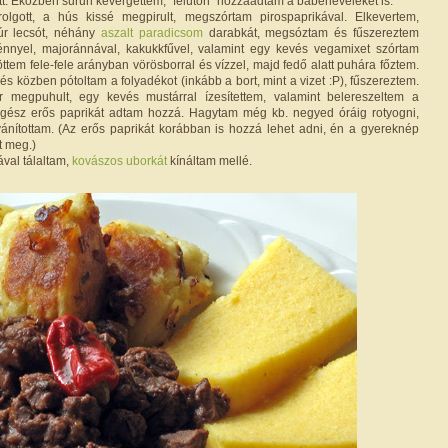
t. Eközben sűrűn kevergettem, "félúton" hozzáadtam a babérleveleket is.
olgott, a hús kissé megpirult, megszórtam pirospaprikával. Elkevertem,
úr lecsót, néhány
aszalt paradicsom
darabkát, megsóztam és fűszereztem
ménnyel, majoránnával, kakukkfűvel, valamint egy kevés vegamixet szórtam
öttem fele-fele arányban vörösborral és vízzel, majd fedő alatt puhára főztem.
és közben pótoltam a folyadékot (inkább a bort, mint a vizet :P), fűszereztem.
megpuhult, egy kevés mustárral ízesítettem, valamint belereszeltem a
gész erős paprikát adtam hozzá. Hagytam még kb. negyed óráig rotyogni,
ánítottam. (Az erős paprikát korábban is hozzá lehet adni, én a gyereknép
t meg.)
ával tálaltam,
kovászos uborkát
kínáltam mellé.