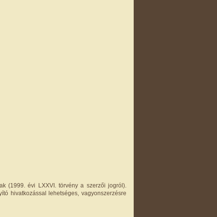
k (1999. évi LXXVI. törvény a szerzői jogról).
yító hivatkozással lehetséges, vagyonszerzésre