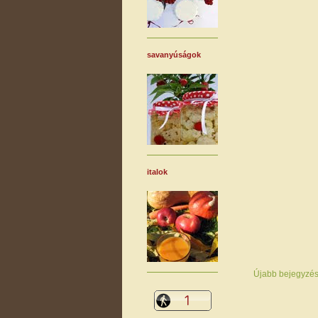
savanyúságok
italok
Újabb bejegyzé