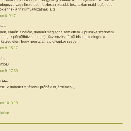
rétegezve vagy fűszeresen biztosan ízesebb lesz, aztán majd legfeljebb
ok ennek a "natúr" változatnak is. :)
er 8. 9:47
rta...
den, ennék is belőle, dödölét még soha sem ettem. A puliszka szerintem
ondjuk pörkölthöz köretnek), fűszerezés nélkül frissen, melegen a
e kétségtelen, hogy nem tálalható olyankor szépen.
er 9. 15:17
ta...
m!:-D
er 9. 17:30
írta...
szi! A dödöllét feltétlenül próbáld ki, érdemes! :)
D
er 10. 9:10
ldése