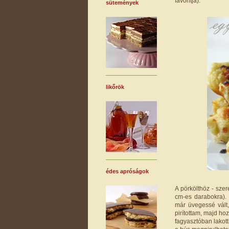
favoritja).
sütemények
likőrök
édes apróságok
A pörkölthöz - sze
cm-es darabokra).
már üvegessé vált,
pirítottam, majd ho
fagyasztóban lakott,