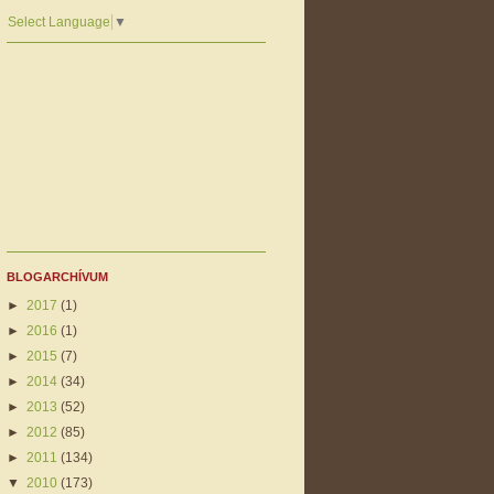
Select Language
▼
BLOGARCHÍVUM
►
2017
(1)
►
2016
(1)
►
2015
(7)
►
2014
(34)
►
2013
(52)
►
2012
(85)
►
2011
(134)
▼
2010
(173)