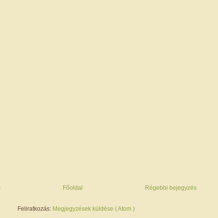
s
Főoldal
Régebbi bejegyzés
Feliratkozás:
Megjegyzések küldése ( Atom )