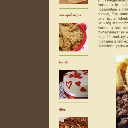
a hús megpirulhatot
Amikor a lé elpár
hozzáadtam a nat
borssal, őrölt kö
sós apróságok
bele. Ezután felönt
Szükség szerint főz
Amikor a hús már 
fokhagymákat és e
majd késznek nyilv
miatt nem tettem ez
Dödöllével, puliszk
torták
diós