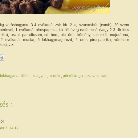
kg vöröshagyma, 3-4 evőkanál zsír, kb. 2 kg szarvashús (comb), 20 szem
érlevél, 1 evőkanál pirospaprika, kb. fél üveg natúrlecsó (vagy 2-3 db friss
ika), aszalt paradicsom, só, bors, pici őrölt kömény, kakukkfű, majoránna,
-2 evőkanál mustár, 5 fokhagymagerezd, 2 erős pirospaprika, vörösbor
os), víz.
fokhagyma
,
főétel
,
magyar
,
mustár
,
pörkölt/ragu
,
szarvas
,
vad
,
és :
ó!
er 7. 14:17