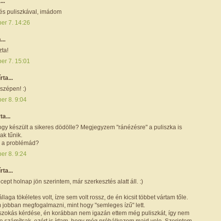
...
 és puliszkával, imádom
er 7. 14:26
...
zta!
er 7. 15:01
írta...
zépen! :)
er 8. 9:04
ta...
ogy készült a sikeres dödölle? Megjegyzem "ránézésre" a puliszka is
ak tűnik.
le a problémád?
er 8. 9:24
írta...
cept holnap jön szerintem, már szerkesztés alatt áll. :)
llaga tökéletes volt, ízre sem volt rossz, de én kicsit többet vártam tőle.
jobban megfogalmazni, mint hogy "semleges ízű" lett.
szokás kérdése, én korábban nem igazán ettem még puliszkát, így nem
re számítsak, ezért is írtam, hogy még próbálkozom majd vele. Szerintem