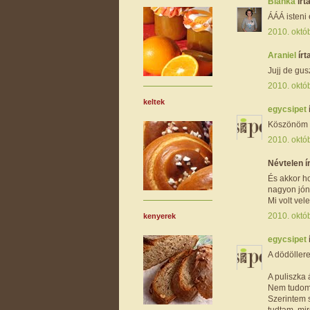
Bianka
írta
ÁÁÁ isteni
2010. októb
Araniel
írta
Jujj de gus
2010. októb
keltek
egycsipet
Köszönöm s
2010. októb
Névtelen ír
És akkor h
nagyon jón
Mi volt ve
2010. októb
kenyerek
egycsipet
A dödöllere
A puliszka á
Nem tudom 
Szerintem 
tudtam, mi