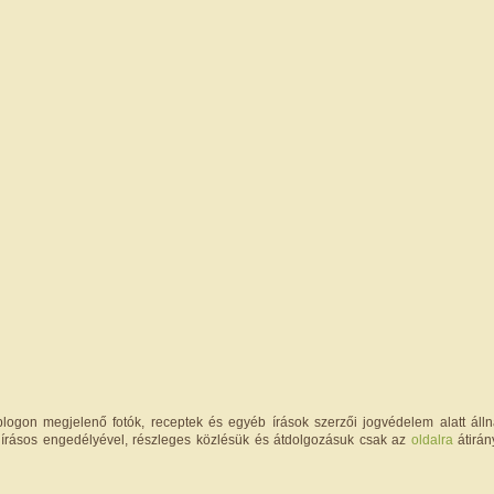
logon megjelenő fotók, receptek és egyéb írások szerzői jogvédelem alatt állna
írásos engedélyével, részleges közlésük és átdolgozásuk csak az
oldalra
átirán