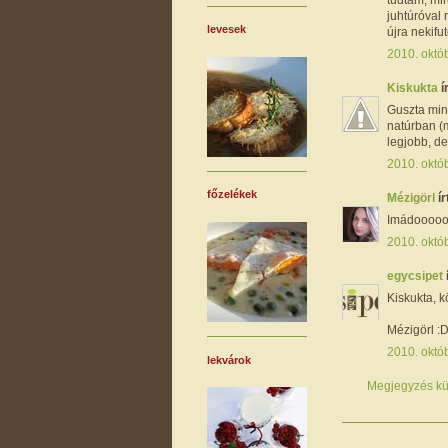
juhtúróval 
levesek
újra nekifut
2010. októb
Kiskukta
í
Guszta min
natúrban (m
legjobb, d
2010. októb
főzelékek
Mézigörl
ír
Imádooooo
2010. októb
egycsipet
Kiskukta, kö
Mézigörl :
2010. októb
lekvárok
Megjegyzés kü