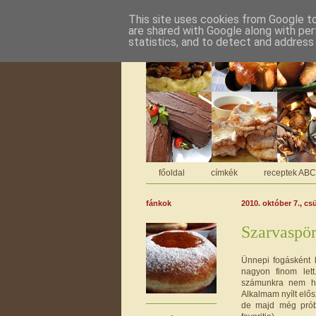
This site uses cookies from Google to 
are shared with Google along with per
statistics, and to detect and address
főoldal
címkék
receptek AB
fánkok
2010. október 7., cs
Szarvaspör
Ünnepi fogásként 
nagyon finom lett
számunkra nem ha
Alkalmam nyílt elős
de majd még próbá