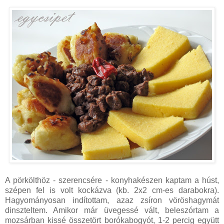
A pörkölthöz - szerencsére - konyhakészen kaptam a húst,
szépen fel is volt kockázva (kb. 2x2 cm-es darabokra).
Hagyományosan indítottam, azaz zsíron vöröshagymát
dinszteltem. Amikor már üvegessé vált, beleszórtam a
mozsárban kissé összetört borókabogyót, 1-2 percig együtt