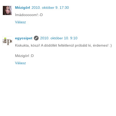
Mézigörl
2010. október 9. 17:30
Imádooooom!:-D
Válasz
egycsipet
2010. október 10. 9:10
Kiskukta, köszi! A dödöllét feltétlenül próbáld ki, érdemes! :)
Mézigörl :D
Válasz