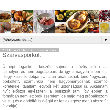
▼
2010. október 7., csütörtök
Szarvaspörkölt
Ünnepi fogásként készült, sajnos a hűvös idő miatt
tűzhelyen és nem bográcsban, de így is nagyon finom lett.
Hogy kissé feldobjam a talán unalmasnak tűnő "egyszerű
pörköltet", számunkra nem hagyományosnak számító
köretekkel tálaltam, egyből két újdonsággal is. Alkalmam
nyílt először elkészíteni a puliszkát (ami így ebben a
formában nem lett örök szerelem, de majd még próbálkozom
vele...) és a dödöllét is (végül ez lett az egész menü abszolút
favoritja).