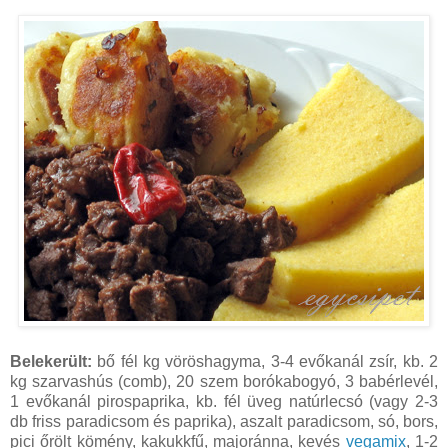
Belekerült:
bő fél kg vöröshagyma, 3-4 evőkanál zsír, kb. 2
kg szarvashús (comb), 20 szem borókabogyó, 3 babérlevél,
1 evőkanál pirospaprika, kb. fél üveg natúrlecsó (vagy 2-3
db friss paradicsom és paprika), aszalt paradicsom, só, bors,
pici őrölt kömény, kakukkfű, majoránna, kevés
vegamix
, 1-2