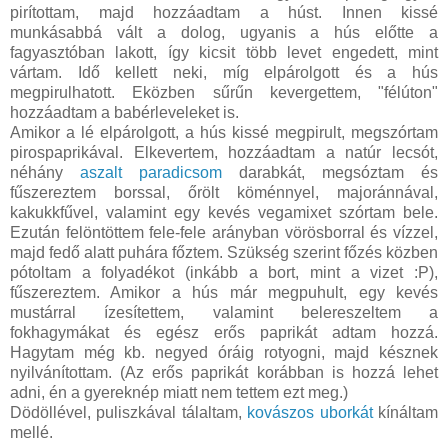
pirítottam, majd hozzáadtam a húst. Innen kissé
munkásabbá vált a dolog, ugyanis a hús előtte a
fagyasztóban lakott, így kicsit több levet engedett, mint
vártam. Idő kellett neki, míg elpárolgott és a hús
megpirulhatott. Eközben sűrűn kevergettem, "félúton"
hozzáadtam a babérleveleket is.
Amikor a lé elpárolgott, a hús kissé megpirult, megszórtam
pirospaprikával. Elkevertem, hozzáadtam a natúr lecsót,
néhány
aszalt paradicsom
darabkát, megsóztam és
fűszereztem borssal, őrölt köménnyel, majoránnával,
kakukkfűvel, valamint egy kevés vegamixet szórtam bele.
Ezután felöntöttem fele-fele arányban vörösborral és vízzel,
majd fedő alatt puhára főztem. Szükség szerint főzés közben
pótoltam a folyadékot (inkább a bort, mint a vizet :P),
fűszereztem. Amikor a hús már megpuhult, egy kevés
mustárral ízesítettem, valamint belereszeltem a
fokhagymákat és egész erős paprikát adtam hozzá.
Hagytam még kb. negyed óráig rotyogni, majd késznek
nyilvánítottam. (Az erős paprikát korábban is hozzá lehet
adni, én a gyereknép miatt nem tettem ezt meg.)
Dödöllével, puliszkával tálaltam,
kovászos uborkát
kínáltam
mellé.