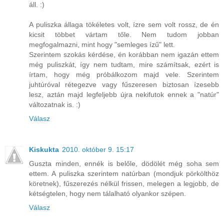
áll. :)
A puliszka állaga tökéletes volt, ízre sem volt rossz, de én
kicsit többet vártam tőle. Nem tudom jobban
megfogalmazni, mint hogy "semleges ízű" lett.
Szerintem szokás kérdése, én korábban nem igazán ettem
még puliszkát, így nem tudtam, mire számítsak, ezért is
írtam, hogy még próbálkozom majd vele. Szerintem
juhtúróval rétegezve vagy fűszeresen biztosan ízesebb
lesz, aztán majd legfeljebb újra nekifutok ennek a "natúr"
változatnak is. :)
Válasz
Kiskukta
2010. október 9. 15:17
Guszta minden, ennék is belőle, dödölét még soha sem
ettem. A puliszka szerintem natúrban (mondjuk pörkölthöz
köretnek), fűszerezés nélkül frissen, melegen a legjobb, de
kétségtelen, hogy nem tálalható olyankor szépen.
Válasz