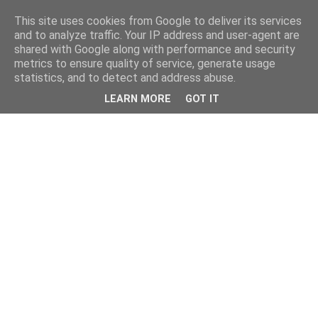
This site uses cookies from Google to deliver its services
and to analyze traffic. Your IP address and user-agent are
shared with Google along with performance and security
metrics to ensure quality of service, generate usage
statistics, and to detect and address abuse.
LEARN MORE
GOT IT