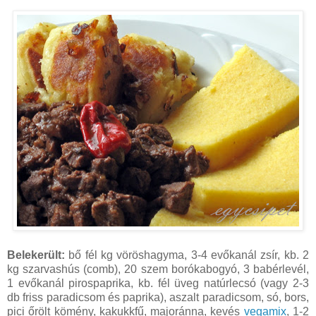
Belekerült:
bő fél kg vöröshagyma, 3-4 evőkanál zsír, kb. 2
kg szarvashús (comb), 20 szem borókabogyó, 3 babérlevél,
1 evőkanál pirospaprika, kb. fél üveg natúrlecsó (vagy 2-3
db friss paradicsom és paprika), aszalt paradicsom, só, bors,
pici őrölt kömény, kakukkfű, majoránna, kevés
vegamix
, 1-2