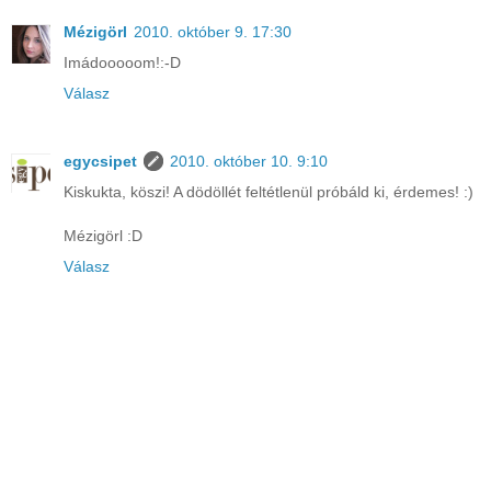
Mézigörl
2010. október 9. 17:30
Imádooooom!:-D
Válasz
egycsipet
2010. október 10. 9:10
Kiskukta, köszi! A dödöllét feltétlenül próbáld ki, érdemes! :)
Mézigörl :D
Válasz