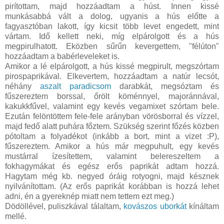
pirítottam, majd hozzáadtam a húst. Innen kissé
munkásabbá vált a dolog, ugyanis a hús előtte a
fagyasztóban lakott, így kicsit több levet engedett, mint
vártam. Idő kellett neki, míg elpárolgott és a hús
megpirulhatott. Eközben sűrűn kevergettem, "félúton"
hozzáadtam a babérleveleket is.
Amikor a lé elpárolgott, a hús kissé megpirult, megszórtam
pirospaprikával. Elkevertem, hozzáadtam a natúr lecsót,
néhány
aszalt paradicsom
darabkát, megsóztam és
fűszereztem borssal, őrölt köménnyel, majoránnával,
kakukkfűvel, valamint egy kevés vegamixet szórtam bele.
Ezután felöntöttem fele-fele arányban vörösborral és vízzel,
majd fedő alatt puhára főztem. Szükség szerint főzés közben
pótoltam a folyadékot (inkább a bort, mint a vizet :P),
fűszereztem. Amikor a hús már megpuhult, egy kevés
mustárral ízesítettem, valamint belereszeltem a
fokhagymákat és egész erős paprikát adtam hozzá.
Hagytam még kb. negyed óráig rotyogni, majd késznek
nyilvánítottam. (Az erős paprikát korábban is hozzá lehet
adni, én a gyereknép miatt nem tettem ezt meg.)
Dödöllével, puliszkával tálaltam,
kovászos uborkát
kínáltam
mellé.