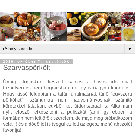
▼
2010. október 7., csütörtök
Szarvaspörkölt
Ünnepi fogásként készült, sajnos a hűvös idő miatt
tűzhelyen és nem bográcsban, de így is nagyon finom lett.
Hogy kissé feldobjam a talán unalmasnak tűnő "egyszerű
pörköltet", számunkra nem hagyományosnak számító
köretekkel tálaltam, egyből két újdonsággal is. Alkalmam
nyílt először elkészíteni a puliszkát (ami így ebben a
formában nem lett örök szerelem, de majd még próbálkozom
vele...) és a dödöllét is (végül ez lett az egész menü abszolút
favoritja).