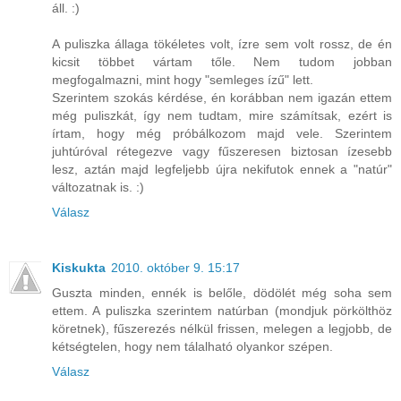
áll. :)
A puliszka állaga tökéletes volt, ízre sem volt rossz, de én
kicsit többet vártam tőle. Nem tudom jobban
megfogalmazni, mint hogy "semleges ízű" lett.
Szerintem szokás kérdése, én korábban nem igazán ettem
még puliszkát, így nem tudtam, mire számítsak, ezért is
írtam, hogy még próbálkozom majd vele. Szerintem
juhtúróval rétegezve vagy fűszeresen biztosan ízesebb
lesz, aztán majd legfeljebb újra nekifutok ennek a "natúr"
változatnak is. :)
Válasz
Kiskukta
2010. október 9. 15:17
Guszta minden, ennék is belőle, dödölét még soha sem
ettem. A puliszka szerintem natúrban (mondjuk pörkölthöz
köretnek), fűszerezés nélkül frissen, melegen a legjobb, de
kétségtelen, hogy nem tálalható olyankor szépen.
Válasz