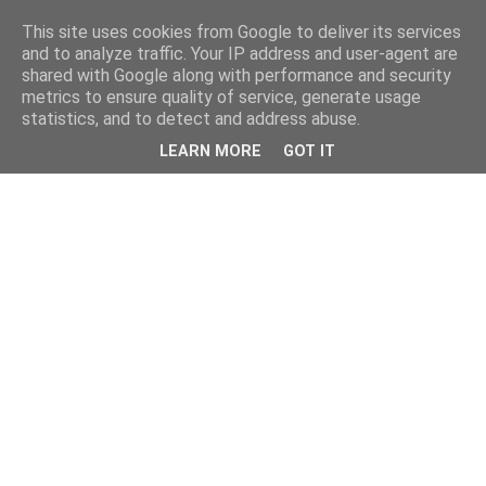
This site uses cookies from Google to deliver its services
and to analyze traffic. Your IP address and user-agent are
shared with Google along with performance and security
metrics to ensure quality of service, generate usage
statistics, and to detect and address abuse.
LEARN MORE
GOT IT