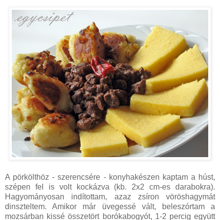
A pörkölthöz - szerencsére - konyhakészen kaptam a húst,
szépen fel is volt kockázva (kb. 2x2 cm-es darabokra).
Hagyományosan indítottam, azaz zsíron vöröshagymát
dinszteltem. Amikor már üvegessé vált, beleszórtam a
mozsárban kissé összetört borókabogyót, 1-2 percig együtt