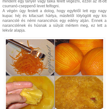
mindent egy tányér vagy tálka felett végezni, ezzel az itt-ott
csurranó-cseppenő levet felfogni.
A végén úgy festett a dolog, hogy egyfelől lett egy nagy
kupac héj és kifacsart hártya, másfelől lötyögött egy kis
narancslé és némi narancshús egy edény alján. Ennek a
narancslének és húsnak a súlyát mértem meg, ez lett a
lekvár alapja.