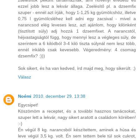
zselésítők pektint tartalmaznak, ami növényi eredetű és
ezzel jobb lesz a lekvár állaga. Zselésítő pl. a dzsemfix
szuper - ennél azt írják, hogy 1-1,25 kg gyümölcshöz, illetve
0,75 l gyümölcsléhez kell adni egy zacsival - mivel a
narancsod elég leveses lesz, azt ajánlom, hogy kilónként
(tisztított súly) adj hozzá 1 dzsemfixet. A narancstól,
héjvastagságtól függ, hogy mennyi lesz a végleges súly, de
szerintem a 6 kilódból 3-4 kiló tiszta súlynál nem lesz több,
ennél inkább csak kevesebb. Végeredmény: 4 csomag
dzsemfix? :)))
Sok sikert, és ha van kedved, írd majd meg, hogy sikerült. ;)
Válasz
Noémi
2010. december 29. 13:38
Egycsipet!
Köszömöm a receptet, és a további hasznos tanácsokat,
szuper lett a lekvár, nagy sikert aratott a családom körében!
:-)
Én végül 8 kg. narancsból készítettem, aminek a húsa és
leve végül 3,5 kg. volt. Én sem tettem bele túl sok cukrot,