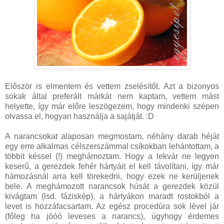
Először is elmentem és vettem zselésítőt. Azt a bizonyos
sokak által preferált márkát nem kaptam, vettem mást
helyette, így már előre leszögezem, hogy mindenki szépen
olvassa el, hogyan használja a sajátját. :D
A narancsokat alaposan megmostam, néhány darab héját
egy erre alkalmas célszerszámmal csíkokban lehántottam, a
többit késsel (!) meghámoztam. Hogy a lekvár ne legyen
keserű, a gerezdek fehér hártyáit el kell távolítani, így már
hámozásnál arra kell törekedni, hogy ezek ne kerüljenek
bele. A meghámozott narancsok húsát a gerezdek közül
kivágtam (lsd. fáziskép), a hártyákon maradt rostokból a
levet is hozzáfacsartam. Az egész procedúra sok lével jár
(főleg ha jóóó leveses a narancs), úgyhogy érdemes