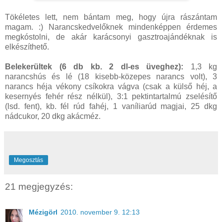
Tökéletes lett, nem bántam meg, hogy újra rászántam
magam. :) Narancskedvelőknek mindenképpen érdemes
megkóstolni, de akár karácsonyi gasztroajándéknak is
elkészíthető.
Belekerültek (6 db kb. 2 dl-es üveghez):
1,3 kg
narancshús és lé (18 kisebb-közepes narancs volt), 3
narancs héja vékony csíkokra vágva (csak a külső héj, a
kesernyés fehér rész nélkül), 3:1 pektintartalmú zselésítő
(lsd. fent), kb. fél rúd fahéj, 1 vaníliarúd magjai, 25 dkg
nádcukor, 20 dkg akácméz.
Megosztás
21 megjegyzés:
Mézigörl
2010. november 9. 12:13