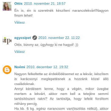
Ottis
2010. november 21. 18:57
Én is, én is szeretnék készíteni narancslekvárt!Nagyon
finom lehet!
Válasz
egycsipet
2010. november 22. 11:22
Ottis, bizony az, úgyhogy ki ne hagyd! ;))
Válasz
Noémi
2010. december 12. 19:32
Nagyon felkeltette az érdeklődésemet ez a lekvár, készítem
is karácsonyi meglepetésnek a hozzánk közel álló
családoknak.
Annyi kérdésem lenne, hogy a végén, mikor üvegbe
mertem a lekvárt, akkor nem kell a tetejére semmi
tartósítószert rakni? Az tartósítja, hogy lefelé fordítom
néhány percig.
Ha kb. 6 kg. egész narancsom van(tisztítás nélkül), akkor