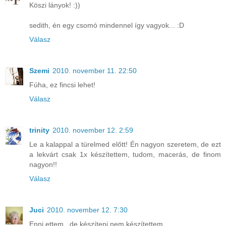
Köszi lányok! :))
sedith, én egy csomó mindennel így vagyok... :D
Válasz
Szemi
2010. november 11. 22:50
Fúha, ez fincsi lehet!
Válasz
trinity
2010. november 12. 2:59
Le a kalappal a türelmed előtt! Én nagyon szeretem, de ezt
a lekvárt csak 1x készítettem, tudom, macerás, de finom
nagyon!!
Válasz
Juci
2010. november 12. 7:30
Enni ettem , de készíteni nem készítettem...