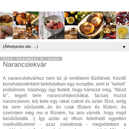
▼
2010. november 9., kedd
Narancslekvár
A narancslekvárhoz nem túl jó emlékeim fűződnek. Kezdő
konyhatündérként belefutottam egy receptbe, amit ki "kellett"
próbálnom. Valahogy úgy festett, hogy hámozd meg, "filézd
ki", tegyél bele narancshéjkockákat, facsarj hozzá
narancslevet, tolj bele egy rakat cukrot és aztán főzd, amíg
be nem sűrűsödik...és én csak főztem és főztem, és
szerintem még ma is főzném, ha arra várnék, hogy majd
besűrűsödik. :( Így aztán az itthon fellelhető egyetlen
zselésítőszerrel - azaz zselatinnal - megoldottam a