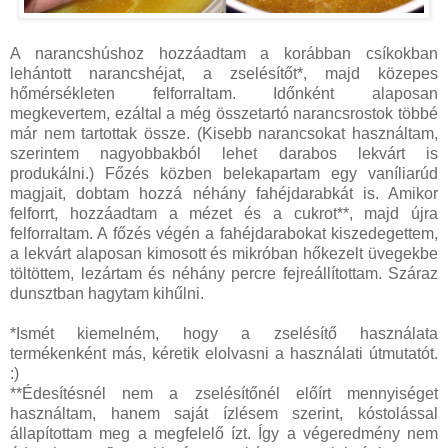
A narancshúshoz hozzáadtam a korábban csíkokban
lehántott narancshéjat, a zselésítőt*, majd közepes
hőmérsékleten felforraltam. Időnként alaposan
megkevertem, ezáltal a még összetartó narancsrostok többé
már nem tartottak össze. (Kisebb narancsokat használtam,
szerintem nagyobbakból lehet darabos lekvárt is
produkálni.) Főzés közben belekapartam egy vaníliarúd
magjait, dobtam hozzá néhány fahéjdarabkát is. Amikor
felforrt, hozzáadtam a mézet és a cukrot**, majd újra
felforraltam. A főzés végén a fahéjdarabokat kiszedegettem,
a lekvárt alaposan kimosott és mikróban hőkezelt üvegekbe
töltöttem, lezártam és néhány percre fejreállítottam. Száraz
dunsztban hagytam kihűlni.
*Ismét kiemelném, hogy a zselésítő használata
termékenként más, kéretik elolvasni a használati útmutatót.
:)
**Édesítésnél nem a zselésítőnél előírt mennyiséget
használtam, hanem saját ízlésem szerint, kóstolással
állapítottam meg a megfelelő ízt. Így a végeredmény nem