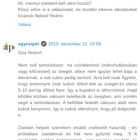
kb. mennyi zselatint kell rakni hozzá?
Köszi előre is a válaszodat, és további sikeres alkotásokat
kívánok Neked! Noémi
Válasz
egycsipet
2010. december 12. 19:58
Szia Noémi!
Nem kell tartósítószer: ha csírátlanítod (mikrohullámúban
vagy kifőzéssel) az üveget, akkor nem igazán lehet baja a
lekvárnak, a sok cukor pedig tartósít. Arra kell csak figyelni,
hogy amennyire csak tudod, töltsd tele az üveget és utána
5-10 percig állítsd fejre. Így a kupakot is átforrósítod, majd
kihűlés közben vákuum keletkezik az üvegben, ami szintén
segít a tartósításban. A befőttek fedelét vákuum alatt nem
tudod benyomni, így is tudod ellenőrizni, hogy jól dolgoztál-
e.
Zselatin helyett szerintem inkább zselésítőt használj - én
próbáltam zselatinnal és hát nem győzött meg. :S A