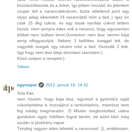
hozzászólásodat és a linket, így jöttem hozzád, és jelentem
szuper lett a narancslekvárom, tiszta véletlenül pont egy
olyan adag sikeredett 14 narancsból mint a tied.:) Igaz én
csak 15 dkg cukrot, és egy tasak vaníliás cukrot tettem
hozzá, mert annyira édes volt a narancs, hogy egyszerűen
többet nem tudtam tenni.Gondolom nem lesz semmi baja
amíg elfogyasztjuk. Nekem 3 befőttes üveggel lett, de
nagyobb üvegek úgy nézem mint a tied. Osztodik 3 felé,
úgy hogy nem lesz ideje elromlani szerintem:)
Köszi szépen a receptet:)
Válasz
egycsipet
2012. január 18. 14:32
Szia Kati,
nem hiszem, hogy baja lesz, egyrészt a gyümölcs saját
cukortartalma is hozzájárul a tartósításhoz, másrészt nem
fog sokáig megmaradni. :D Miután megbontottad, utána
gondolom úgyis hűtőben fogod tárolni, ott azért kibír még
azután is jónéhány napot.
Tényleg nagyon édes lehetett a narancsod :)), emlékszem,