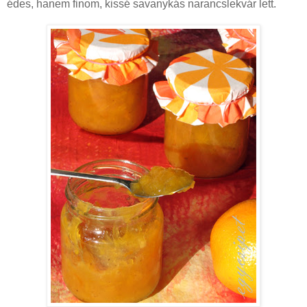
édes, hanem finom, kissé savanykás narancslekvár lett.