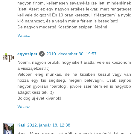
nagyon finom, kellemesen savanykás íze lett, mindenkinek
ízlett! Azért ez egy nagyon értékes lekvár, mert rengeteget
kell vele dolgozni! Én 10 órán keresztül "filézgettem" a nyolc
kiló narancsot, és a végén már a férjem is besegített!
De nagyon megérte! Köszönöm szépen! Noémi
Válasz
egycsipet
2010. december 30. 19:57
Noémi, nagyon örülök, hogy sikert arattál vele és köszönöm
a visszajelzést! :)
Valóban elég munkás, de ha kicsiben készül vagy van
hozzá egy kis segítség, megéri belevágni. Csak sajnos
nagyon gyorsan "párolog", jövőre szerintem én is nagyobb
adagot készítek. :))
Boldog új évet kívánok!
Válasz
Kati
2012. január 18. 12:38
Szia, Mesi rösszul sikerült narancslekvárjánál láttam a