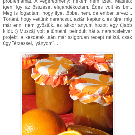
problémámat. A végeredmény: nekem nem ízlett. Másnak
igen, így az összeset elajándékoztam. Édes volt és brr...
Meg is fogadtam, hogy ilyet többet nem, de ember tervez...
Történt, hogy vettünk narancsot, aztán kaptunk, és újra, míg
már enni nem győztük...és akkor anyum hozott egy újabb
kilót. :) Muszáj volt eltüntetni, beindult hát a narancslekvár
projekt, a kezdetek után már szigorúan recept nélkül, csak
úgy "érzéssel, lyányom"...