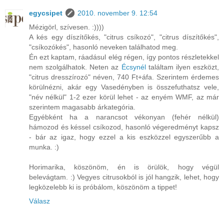
egycsipet
2010. november 9. 12:54
Mézigörl, szívesen. :))))
A kés egy díszítőkés, "citrus csíkozó", "citrus díszítőkés",
"csíkozókés", hasonló neveken találhatod meg.
Én ezt kaptam, ráadásul elég régen, így pontos részletekkel
nem szolgálhatok. Neten az
Écsynél
találtam ilyen eszközt,
"citrus dresszírozó" néven, 740 Ft+áfa. Szerintem érdemes
körülnézni, akár egy Vasedényben is összefuthatsz vele,
"név nélkül" 1-2 ezer körül lehet - az enyém WMF, az már
szerintem magasabb árkategória.
Egyébként ha a narancsot vékonyan (fehér nélkül)
hámozod és késsel csíkozod, hasonló végeredményt kapsz
- bár az igaz, hogy ezzel a kis eszközzel egyszerűbb a
munka. :)
Horimarika, köszönöm, én is örülök, hogy végül
belevágtam. :) Vegyes citrusokból is jól hangzik, lehet, hogy
legközelebb ki is próbálom, köszönöm a tippet!
Válasz