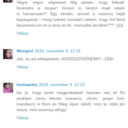
Végre, végre, végreeee! Alig vártam, hogy feltedd.
Kinézetre is szuper! Viszem is, készül majd nálam
is...hamarosan!!! Egy kérdés: amivel a narancs héját
kapargatod--->meg tudnád mondani nekem, hogy hol lehet
beszerezni és mi a neve és kb. mennyibe kerülhet??? :)))))
Válasz
Mézigörl
2010. november 9. 12:15
Jah, és azt elfelejtettem: KÖÖÖSZÖÖÖNÖM!!! :-DDD
Válasz
horimarika
2010. november 9. 12:23
De jó, hogy ismét megpróbáltad! Istenien néz ki! Én
szoktam citrus lekvárt (narancs, citrom, grape fuirt,
mandarin) is főzni és főleg olyan okból, mint te: több jön
össze, mint amennyi elfogy!
Válasz