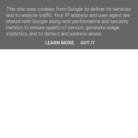
This site uses cookies from Google to deliver its services
and to analyze traffic. Your IP address and user-agent are
shared with Google along with performance and security
metrics to ensure quality of service, generate usage
statistics, and to detect and address abuse.
LEARN MORE
GOT IT