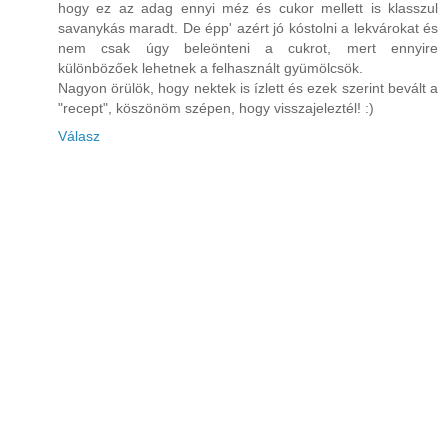
hogy ez az adag ennyi méz és cukor mellett is klasszul
savanykás maradt. De épp' azért jó kóstolni a lekvárokat és
nem csak úgy beleönteni a cukrot, mert ennyire
különbözőek lehetnek a felhasznált gyümölcsök.
Nagyon örülök, hogy nektek is ízlett és ezek szerint bevált a
"recept", köszönöm szépen, hogy visszajeleztél! :)
Válasz